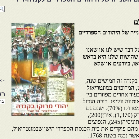
בז
נייה של היהודים הספרדיים
ל דבר שיש לנו או שאנו
 שהישות שלנו היא בראש
ו, ביודעים או שלא
קנדה זה חמישים שנה,
« א
ם קרוב ל-33,000 נפש, המרוכזים במונטריאול
רש
2) ובטורונטו (8,500), בעוד אחרים מפוזרים בין
ובר (1,000) דרך אוטווה וויניפג. רובה הגדול
רשי
הנו
של האוכלוסייה הזאת מוצאה ממרוקו (70%). ישנם גם
באת
יהודים יוצאי מצרים, לבנון ועירק (1,370), אירן(200),
טורקיה (180), אלגייריה, לוב ותוניסיה(245), הנפוצים
 מהם פוקדים את בית הכנסת הספרדי הישן שבמונטריאול,
 נבנה בשנת 1768.