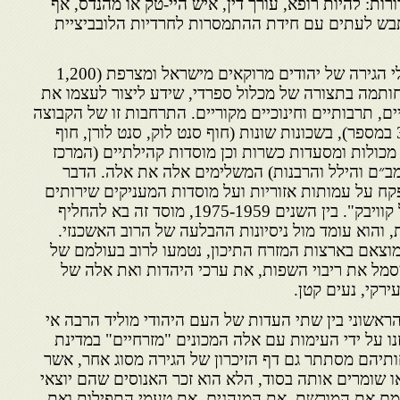
רות: להיות רופא, עורך דין, איש היי-טק או מהנדס, אף
בש לעתים עם חידת ההתמסרות לחרדיות הלובביציית
תדמית זו של הצלחה עודדה גלי הגירה של יהודים מרוקאים מישראל ומצרפת (1,200
חותמה בתצורה של מכלול ספרדי, שידע ליצור לעצמו את
ים, תרבותיים וחינוכיים מקוריים. התרחבות זו של הקבוצה
התבטאה בריבוי בתי כנסת (30 במספר), בשכונות שונות (חוף סנט לוק, סנט לורן, חוף
 מכולות ומסעדות כשרות וכן מוסדות קהילתיים (המרכז
מב״ם והילל והרבנות) המשלימים אלה את אלה. הדבר
ח על עמותות אזוריות ועל מוסדות המעניקים שירותים
שונים: "הקהילה הספרדית של קוויבק". בין השנים 1975-1959, מוסד זה בא להחליף
, והוא עומד מול ניסיונות ההבלעה של הרוב האשכנזי.
מוצאם בארצות המזרח התיכון, נטמעו לרוב בעולמם של
מסמל את ריבוי השפות, את ערכי היהדות ואת אלה של
רקי, נעים קטן.
ראשוני בין שתי העדות של העם היהודי מוליד הרבה אי
נו על ידי העימות עם אלה המכונים "מזרחיים" במדינת
ותיהם מסתתר גם דף הזיכרון של הגירה מסוג אחר, אשר
שומרים אותה בסוד, הלא הוא זכר האנוסים שהם יוצאי
ם את המורשת, את המנהגים, את טעמי התפילות ואת