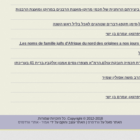
יצירתם הרוחנית של חכמי מרוקו-מועצת הרבנים במרוקו ומועצת הרבנות
-סימן תקפג-דברים שנוהגים לאכל בליל ראש השנה
רגאן- עמרם בן ישי
Les noms de famille juifs d'Afrique du nord des origines a nos jou
צפרו – קהילה יהודית קטנה במרוקו, ויצירת חכמיה חובקת עולם.הרמ"א מצפרו-נסים אמנון אלקבץ.ברית 41 בעריכתו
רב משה אסולין שמיר
רגאן- עמרם בן ישי
Copyright © 2012-2018. כל הזכויות שמורות.
האתר פועל על
וורדפרס
| האתר עוצב והוקם על ידי
אמיר - אתרי וורדפרס