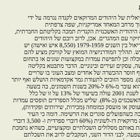
אלית של היהודים המרוקאים לקנדה נגרמה על ידי
וך מרחב המאחד אמריקניות, שפה צרפתית
ה היהודית האשכנזית הקנדית תמכה בקליטתם החברתית,
חיקוי עם המהגרים. אכן, לרוב רובם של היהודים
המרוקאים המתיישבים במונטריאול בין השנים 1979-1959 (8,550 איש ואישה) יש
. תהליך המודרניזציה המואץ של קוויבק מציע להם
לה וכן לתפישת עמדות במקצועות שונים או בתחום
שה, עסקים זעירים ובינוניים. הדבר מתבטא בקליטה
 חוסר ההכשרה של אחדים ומצב העוני בו שרויים
 המהגרים). מספר הזוכים לתעודת גמר אקדמאיות הושלש ואף יותר
מזה במרוצת שני עשורים, כשהוא עובר מ-6% ל-20% בשנות השמונים, בה בשעה
שההכנסה השנתית הממוצעת לשנת 2001 עולה בשיעור של 13% על זו של כלל
האוכלוסייה ומתקרבת לזו של האשכנזים (כ-8%). שליש מכלל הספרדים תופסים עמדות
עוסק או מועסק כמומחה (מכירות, שירותים ופקידות),
ה כשהפועלים סוגרים את הרשימה. דומה כי העיר
טורונטו, אשר בה נוצרה קהילה מרוקאית דו-לשונית (60% דוברי ספרדית ו- 3,500 דוברי
 באותם מסלולים השכלתיים ומקצועיים, כשהיא נתמכת
שפעה. לבני הדור השני, המקבלים לרוב את השכלתם