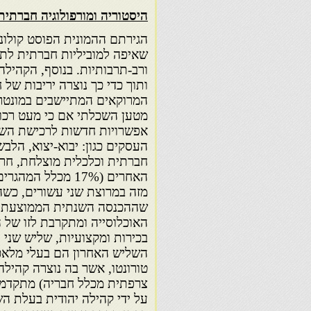
היסטוריה ומורפולוגיה חברתית
הגירתם ההמונית הפוסט קולוני
שאיפה למוביליות חברתית לת
ורב-תרבותיות. בנוסף, הקהיל
ותוך כדי כך נוצרה יריבות של 
מטען השכלתי אם כי מעט רכוש
אפשרויות חדשות לרכישת השכ
העסקים כגון: יבוא-יצוא, הלב
חברתית וכלכלית מוצלחת, חרף
האחרים (17% מכלל
בכירות ומקצועיות, שליש שני 
השליש האחרון הם בעלי מלאכ
צרפתית מכלל חבריה) מתקדמת
על ידי קהילה יהודית בעלת ה