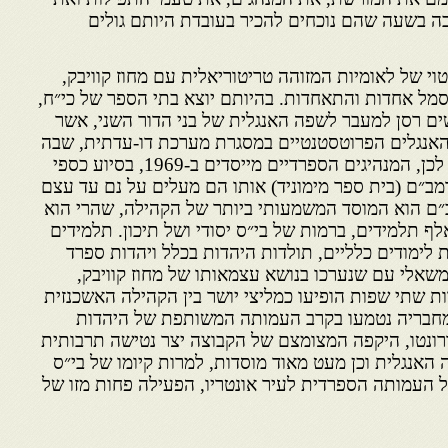
בה בשעה שהם נוכחים להכיר בעובדת היותם גולים
י של לאומיות המזוהה טריטוריאלית עם מחוז קוויבק,
ל אחדות והתאחדות. בהיותם יוצא בתי הספר של כי״ח,
ים רסן למעבר לשפה האנגלית של בני הדור השני, אשר
האנגלים הפרוטסטנטיים במסגרת מערכת דו-עדתית, שבה
רק הקתולים לומדים צרפתית. לכן, המנהיגים הספרדיים מייסדים ב-1969, בסיוע כספי
מב״ם (בית ספר מימוניד) אותו הם מעלים על נם עד עצם
ב״ם הוא המוסד המשמעותי ביותר של הקהילה, שהרי הוא
לף תלמידים, ברמות של בי״ס יסודי ושל תיכון. תלמידים
ימודים כלליים, תולדות היהדות בכלל ויהדות ספרד
משאלי עם שנערכו בנושא עצמאותו של מחוז קוויבק,
ת שתי שפות הופיעו כמליצי יושר בין הקהילה האשכנזית
ים מחבריה נטמעו בקרב העמותה המשותפת של היהדות
ורונטו, היקפה המצומצם של הקבוצה יצר נטישה תרבותית
האנגלית וכן מעט מאוד מוסדות, למרות קיומו של בי״ס
ל העמותה הספרדית לעיר אונטריו, הפעילה פחות מזו של