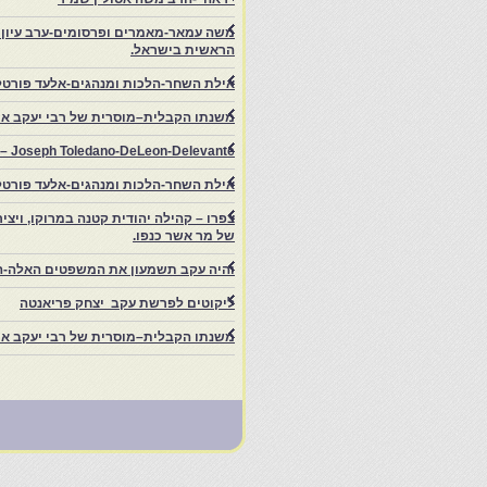
משה עמאר-מאמרים ופרסומים-ערב עיון ב
הראשית בישראל.
אילת השחר-הלכות ומנהגים-אלעד פורטל
משנתו הקבלית–מוסרית של רבי יעקב איפ
rs – Joseph Toledano-DeLeon-Delevante.
אילת השחר-הלכות ומנהגים-אלעד פורטל
של מר אשר כנפו.
והיה עקב תשמעון את המשפטים האלה-ה
ליקוטים לפרשת עקב יצחק פריאנטה
משנתו הקבלית–מוסרית של רבי יעקב איפ