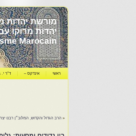
מורשת יהדות מר
ïsme Marocain
ראשי
אינדקס –
ד"ר י. ב
«
הרב הגדול והקדוש, המלוב״ן רבנו יצ
בין נדודים ומסעות: גלו