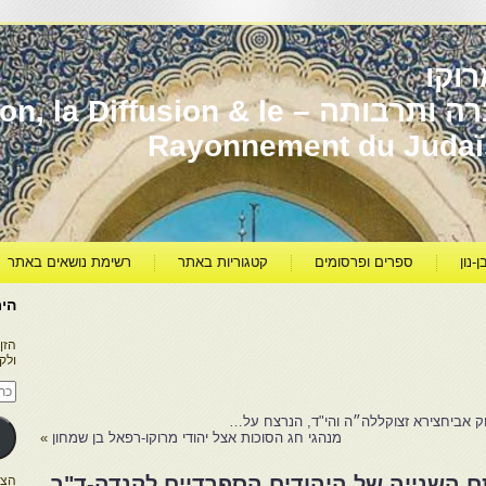
וקו
יהדות מרוקו עברה ותרבותה – usion & le
Rayonnement du Juda
ן-נון
ספרים ופרסומים
קטגוריות באתר
רשימת נושאים באתר
היר
הזן
ולק
כתו
דוא
אלק
חק אביחצירא זצוקללה״ה והי"ד, הנרצח על…
מנהגי חג הסוכות אצל יהודי מרוקו-רפאל בן שמחון
»
תם השנייה של היהודים הספרדיים לקנדה-ד"ר
הצטרפו ל