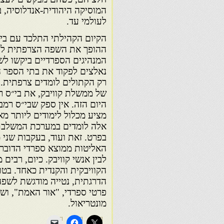
המוסיקה היהודית-אנדלוסיה, 
לעולמי עד.
הקיום הקהילתי התלכד עם ביטו
ההופך את השפה הצרפתית לסמ
המנהיגים הספרדיים ביקשו לש
נאלצים לפקוד את בתי הספר 
של ממשלת קוויבק, את בי״ס ר
היום הזה. אין ספק שבי״ס רמ
מציע מכלול לימודים ליותר מא
אלה לומדים במערכת המשלבת ל
בפרט. זאת ועוד, בעקבות שני 
האליטות ממוצא ספרדי הדוברו
לבין אנשי קוויבק. כיום, רב
הקוויבקית והקנדית כאחד. בט
הדרגתית, נטייה מודגשת לשפה 
פרטי ספרדי, "אור האמת", וש
מונטריאול.