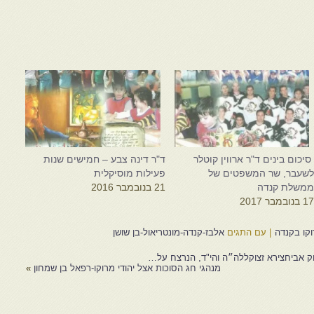
יכום בינים ד"ר ארווין קוטלר
ד"ר דינה צבע – חמישים שנות
שעבר, שר המשפטים של
פעילות מוסיקלית
משלת קנדה
21 בנובמבר 2016
1 בנובמבר 2017
|
עם התגים
אלבז-קנדה-מונטריאול-בן שושן
חק אביחצירא זצוקללה״ה והי"ד, הנרצח על…
מנהגי חג הסוכות אצל יהודי מרוקו-רפאל בן שמחון
»