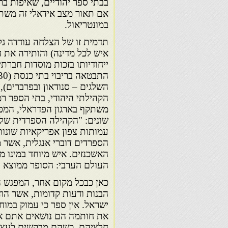
בבתי ספר יהודיים, שאיפות ברו
אם תאור מצב אידאלי זה משת
במונטריאול.
איש לכל מדינה) והותירה את 
ייחודיותו בזכות מוסדות חברתי
השלגים – סנודאון ובפרברים),
הקהילתי היהודי, בתי הספר ר
משתקף בארגון הפדראלי, המפק
עמותות צפון אפריקאיות שונות
הספרדים דוברי אנגלית, אשר 
האשכנזים. איש מיוחד במינו 
העולם הערבי: הסופר ממוצא עי
כאן כבכל מקום אחר, המפגש ה
הבנות ודעות קדומות, אשר הוז
ישראל. אין ספר כי עמוק במוח
את חותמה הם נושאים אתם או 
חלציהם, כשהם מבקשים לעצמ