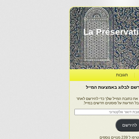
La Préservation, la Diff
תגובות
שם לבלוג באמצעות המייל
 את כתובת המייל שלך כדי להירשם לאתר
בל הודעות על פוסטים חדשים במייל.
בת
ר
טרוני
להירשם
 239 מנויים נוספים