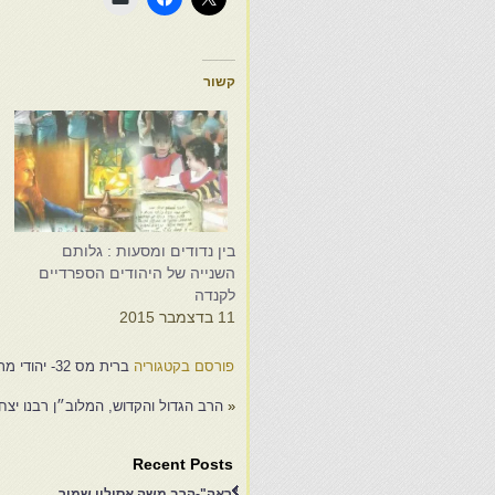
קשור
בין נדודים ומסעות : גלותם
ס
השנייה של היהודים הספרדיים
ל
לקנדה
מ
11 בדצמבר 2015
7
פורסם בקטגוריה
ברית מס 32- יהודי מרוקו בקנדה
«
הרב הגדול והקדוש, המלוב״ן רבנו יצ
Recent Posts
"ראה"-הרב משה אסולין שמיר