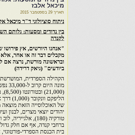
מיכאל אלבז
תאריך
29 בספטמבר 2015
ניתוח סוציולוגי ד"ר מיכאל אל
בין נדודים ומסעות: גלותם הש
לקנדה
"
אנחנו היורשים, אץ פירושו ש
מקבלים דבר זה או אחר, אלא
ובראשונה מורשת, נרצה אם לא
ביודעים" (גיאק דרידה)
הקהילה הספרדית, המושרשת ב
מונה היו
(1,000
הליפקם וונק
ברחבי קנדה, אף אם חלק גדול
בית הכנסת הספרדי-פורטוגזי, אשר