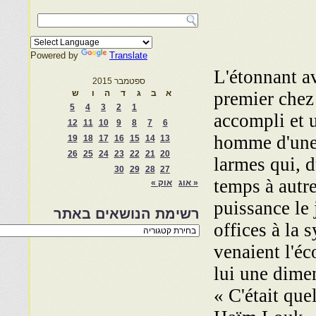
Powered by
Translate
L'étonnant av
ספטמבר 2015
premier chez 
א
ב
ג
ד
ה
ו
ש
5
4
3
2
1
accom­pli et 
12
11
10
9
8
7
6
homme d'une f
19
18
17
16
15
14
13
26
25
24
23
22
21
20
larmes qui, d
30
29
28
27
temps à autre
« אוג
אוק »
puissance le 
רשימת הנושאים באתר
offices à la 
רשימת
הנושאים
venaient l'éc
באתר
lui une dimen
« C'était que