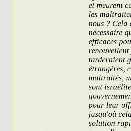
et meurent c
les maltrai­t
nous ? Cela e
nécessaire qu
efficaces po
renouvellent
tarderaient 
étrangères, c
maltraités, m
sont israélit
gouvernement 
pour leur off
jusqu'où cela
solution rapi