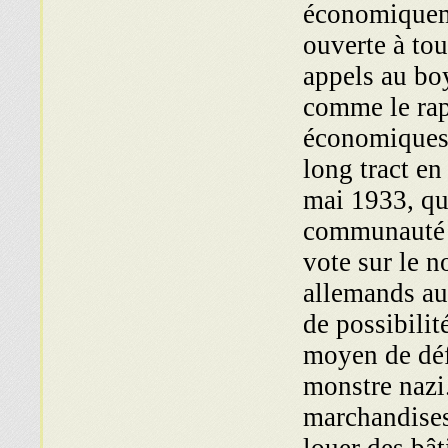
économiqueme
ouverte à tou
appels au boy
comme le rapp
économiques a
long tract en
mai 1933, qui
communauté j
vote sur le 
allemands au
de possibilit
moyen de déf
monstre nazi
marchandises 