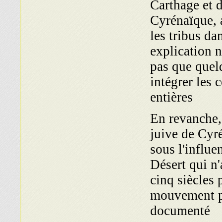
Carthage et d
Cyrénaïque, a
les tribus da
explication n
pas que quelq
intégrer les 
entières
En revanche, 
juive de Cyr
sous l'influ
Désert qui n'
cinq siècles p
mouvement pa
documenté