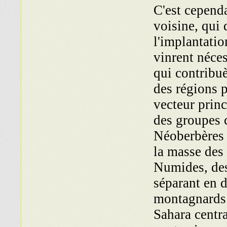
C'est cependa
voisine, qui 
l'implantatio
vinrent néce
qui contribuè
des régions 
vecteur prin­c
des groupes 
Néoberbères 
la masse des
Numides, des
séparant en d
montagnards 
Sahara centr