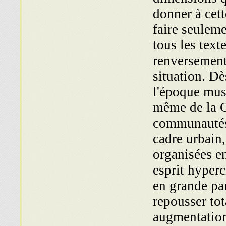
donner à cet
faire seulem
tous les text
renversement
situation. Dè
l'époque mu
même de la C
communautés 
cadre urbain
organisées e
esprit hyperc
en grande pa
repousser tot
augmentation