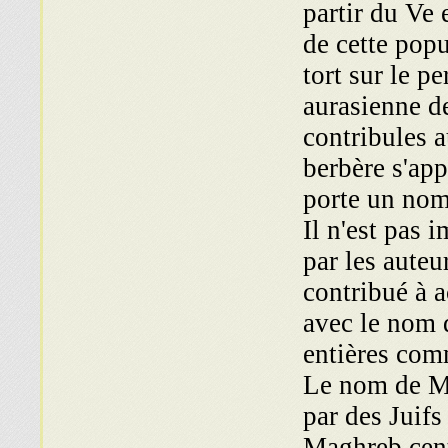
partir du Ve 
de cette popu
tort sur le p
aurasienne d
contribules a
berbère s'app
porte un nom 
Il n'est pas 
par les auteu
contribué à a
avec le nom 
entières comm
Le nom de Me
par des Juifs
Maghreb cent