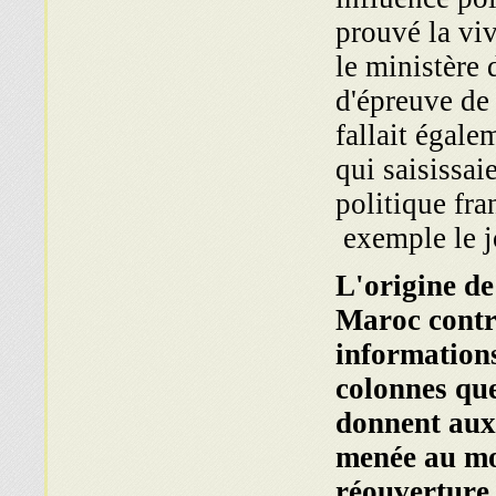
prouvé la viv
le ministère 
d'épreuve de 
fallait égal
qui saisissai
politique fr
exemple le 
L'origine de
Maroc contre
informations
colonnes que
donnent aux
menée au mo
réouverture 