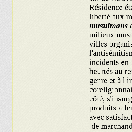
Résidence ét
liberté aux m
musulmans d
milieux musu
villes organi
l'antisémitis
incidents en
heurtés au re
genre et à l'
coreligionna
côté, s'insur
produits all
avec satisfac
de marchandi