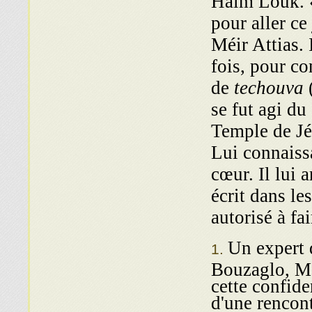
Haïm Louk. «
pour aller ce 
Méir Attias. 
fois, pour co
de
techouva
(
se fut agi du
Temple de Jér
Lui connaissa
cœur. Il lui 
écrit dans les
autorisé à fa
Un expert 
Bouzaglo, Mé
cette confide
d'une rencon