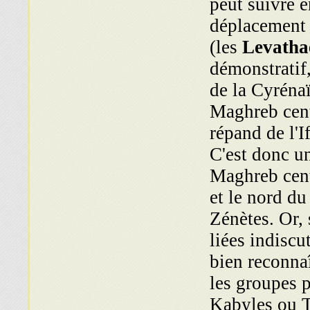
peut suivre e
déplacement 
(les
Levatha
démonstratif
de la Cyréna
Maghreb cent
répand de l'
C'est donc u
Maghreb cent
et le nord du
Zénètes. Or,
liées indiscu
bien reconnaî
les groupes p
Kabyles ou 