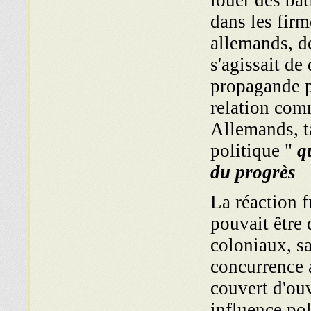
louer des bât
dans les fir
allemands, de
s'agissait de
propagande p
relation comm
Allemands, ta
politique "
qu
du progrès
La réaction 
pouvait être 
coloniaux, sa
concurrence 
couvert d'ou
influence pol