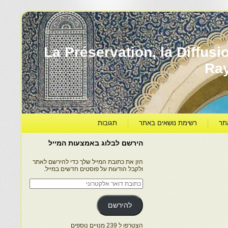
עברה ותרבותה – La Préservation, la Diffusion & le
Ra
תר
רשימת נושאים באתר
תגובות
הירשם לבלוג באמצעות המייל
הזן את כתובת המייל שלך כדי להירשם לאתר
ולקבל הודעות על פוסטים חדשים במייל.
כתובת
דואר
אלקטרוני
להירשם
הצטרפו ל 239 מנויים נוספים