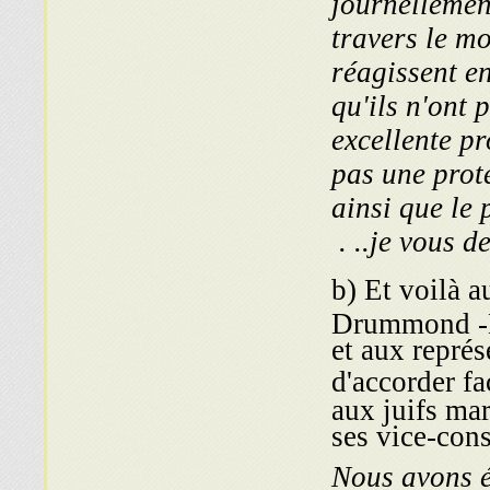
journellement
travers le mo
réagis­sent e
qu'ils n'ont 
excellente pr
pas une prote
ainsi que le 
je vous de
b) Et voilà a
Drummond -H
et aux représ
d'accorder fa
aux juifs mar
ses vice-cons
« Nous avons