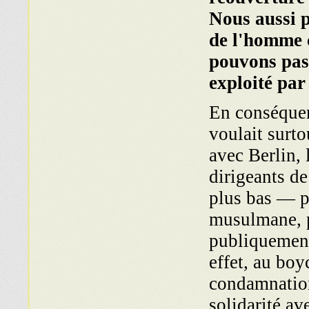
Nous aussi p
de l'homme 
pouvons pas 
exploité par
En conséquen
voulait surto
avec Berlin,
dirigeants d
plus bas — po
musulmane, p
publiquement
effet, au boy
condamnation
solidarité av