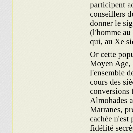
participent a
conseillers d
donner le sig
(l'homme au c
qui, au Xe si
Or cette popu
Moyen Age, b
l'ensemble de
cours des siè
conversions f
Almohades au
Marranes, pré
cachée n'est 
fidélité sec