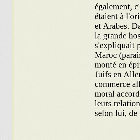
également, c'
étaient à l'o
et Arabes. Da
la grande hos
s'expliquait 
Maroc (parai
monté en épin
Juifs en All
commerce all
moral accordé
leurs relatio
selon lui, d