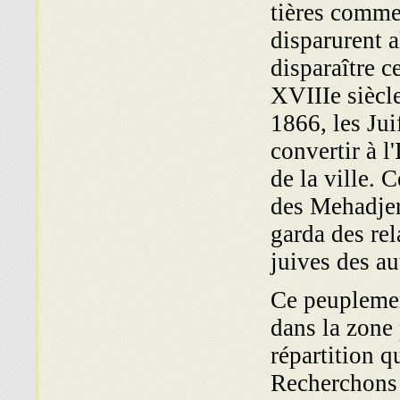
tières comme
disparurent a
disparaître c
XVIIIe siècle
1866, les Jui
convertir à l
de la ville. 
des Mehadjeri
garda des re
juives des au
Ce peuplement
dans la zone p
répartition q
Recherchons 