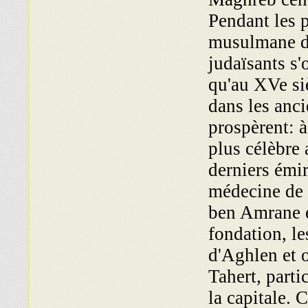
Pendant les 
musulmane de
judaïsants s'
qu'au XVe si
dans les anc
prospèrent: à
plus célèbre 
derniers émir
médecine de c
ben Amrane e
fonda­tion, l
d'Aghlen et 
Tahert, parti
la capitale. 