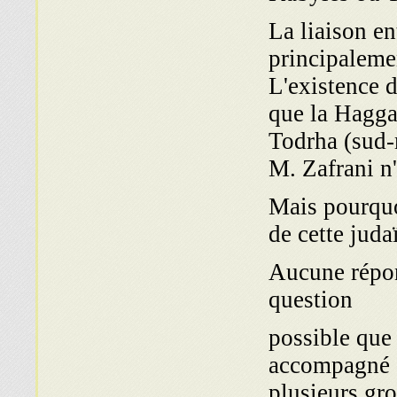
La liaison en
principaleme
L'existence d
que la Hagga
Todrha (sud-
M. Zafrani n'
?Mais pourquo
de cette juda
Aucune répons
question
possible que 
accompa­gné 
plusieurs gr