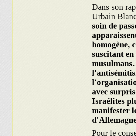
Dans son rapp
Urbain Blanc,
soin de pass
apparaissen
homogène, co
suscitant en
musulmans… 
l'antisémiti
l'organisati
avec surpri
Israélites p
manifester l
d'Allemagn
Pour le cons