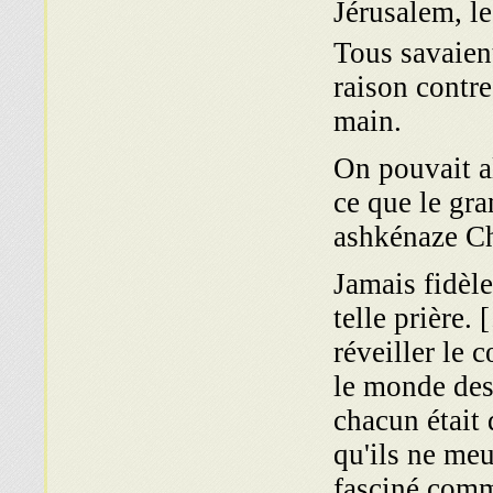
Jérusalem, le
Tous savaient
raison contre 
main.
On pouvait a
ce que le gr
ashkénaze Ch
Jamais fidèle
telle prière.
réveiller le 
le monde des
cha­cun était 
qu'ils ne meu
fasciné comm