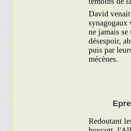
témoins de la
David venait
synagogaux vi
ne jamais se 
désespoir, a
puis par leur
mécènes.
Epre
Redoutant les
boycott, l'A