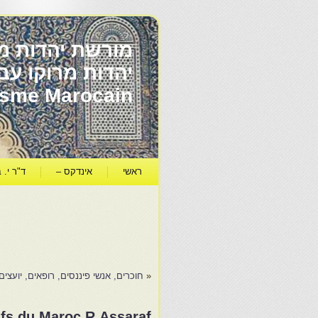
מורשת יהדות מר
ïsme Marocain
ראשי
אינדקס –
ד"ר י. ב
«
חוכרים, אנשי פיננסים, רופאים, יועצים
ifs du Maroc R.Assaraf