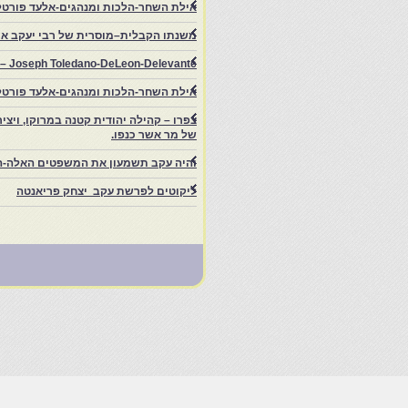
אילת השחר-הלכות ומנהגים-אלעד פורטל
משנתו הקבלית–מוסרית של רבי יעקב איפ
rs – Joseph Toledano-DeLeon-Delevante.
אילת השחר-הלכות ומנהגים-אלעד פורטל
של מר אשר כנפו.
והיה עקב תשמעון את המשפטים האלה-ה
ליקוטים לפרשת עקב יצחק פריאנטה