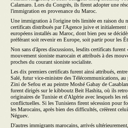
Calamaro. Lors du Congrès, ils firent adopter une rés
l'immigration en provenance du Maroc.
Une immigration à l'origine très limitée en raison du 
certificats distribués par l'Agence juive et initialement
européens installés au Maroc, dont bien peu se décidèr
préférant soit revenir en Europe, soit partir pour les É
Non sans d'âpres discussions, lesdits certificats furent
mouvement sioniste marocain et attribués à des mouve
proches du courant sioniste socialiste.
Les dix premiers certificats furent ainsi attribués, entr
Salé, futur vice-ministre des Télécommunications, au 
Zini de Sefou et au peintre Moshé Gabay de Casablanca
furent dirigés sur le kibboutz Beit Hashita, où ils retr
originaires de Tunisie et d'Algérie avec lesquels les rel
conflictuelles. Si les Tunisiens firent sécession pour
les Marocains, après bien des difficultés, créèrent celu
Néguev.
D'autres immigrants marocains, arrivés ultérieurement