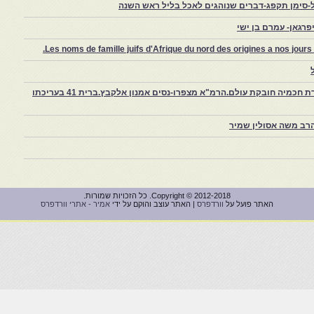
-סימן תקפג-דברים שנוהגים לאכל בליל ראש השנה
רגאן- עמרם בן ישי
Les noms de famille juifs d'Afrique du nord des origines a nos jou
צפרו – קהילה יהודית קטנה במרוקו, ויצירת חכמיה חובקת עולם.הרמ"א מצפרו-נסים אמנון אלקבץ.ברית 41 בעריכתו
רב משה אסולין שמיר
Copyright © 2012-2018. כל הזכויות שמורות.
האתר פועל על
וורדפרס
| האתר עוצב והוקם על ידי
אמיר - אתרי וורדפרס