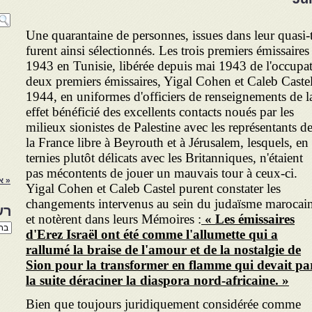
Une quarantaine de personnes, issues dans leur quasi-
furent ainsi sélectionnés. Les trois
premiers émissaires
1943 en Tunisie, libérée depuis mai 1943 de l'occupa
deux premiers émissaires, Yigal Cohen et Caleb Castel
1944, en uniformes d'officiers de renseignements de la 
effet bénéficié des excellents contacts noués par les
milieux sionistes de Palestine avec les représentants d
la France libre à Beyrouth et à Jérusalem, lesquels, en
ternies plutôt délicats avec les Britanniques, n'étaient
pas mécontents de jouer un mauvais tour à ceux-ci.
« א
Yigal Cohen et Caleb Castel purent constater les
changements intervenus au sein du judaïsme marocai
רש
et notèrent dans leurs Mémoires :
«
Les émissaires
רשי
d'Erez Israël ont été comme l'allumette qui a
הנו
באת
rallumé la braise de l'amour et de la nostalgie de
Sion pour la transformer en flamme qui devait pa
la suite déraciner la diaspora nord-africaine.
»
Bien que toujours juridiquement considérée comme