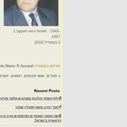
f
L'appel vers Israël : 1945-
1957
6
2 באפריל 2016
פורסם בקטגוריה
 du Maroc R.Assaraf
«
חוכרים, אנשי פיננסים, רופאים, יועצים
Recent Posts
אילת השחר-הלכות ומנהגים-אלעד פורטל-
"ראה"-הרב משה אסולין שמיר
משה עמאר-מאמרים ופרסומים-ערב עיון ב
הראשית בישראל.