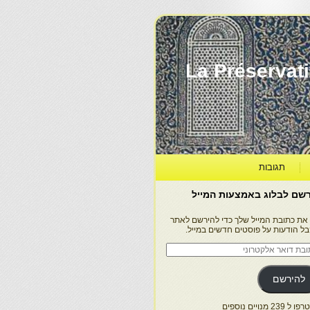
La Préservation, la Diff
תגובות
שם לבלוג באמצעות המייל
 את כתובת המייל שלך כדי להירשם לאתר
בל הודעות על פוסטים חדשים במייל.
בת
ר
טרוני
להירשם
 239 מנויים נוספים