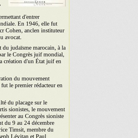
,
ermettant d'entrer
ndiale. En 1946, elle fut
cr Cohen, anclen instituteur
nu avocat.
t du judaïsme marocain, à la
par le Congrès juif mondial,
 création d'un État juif en
uration du mouvement
fut le premier rédacteur en
ulté du placage sur le
artis sionistes, le mouvement
résenter au Congrès sioniste
tint du 9 au 24 décembre
urice Timsit, membre du
seph Lévitan et Paul