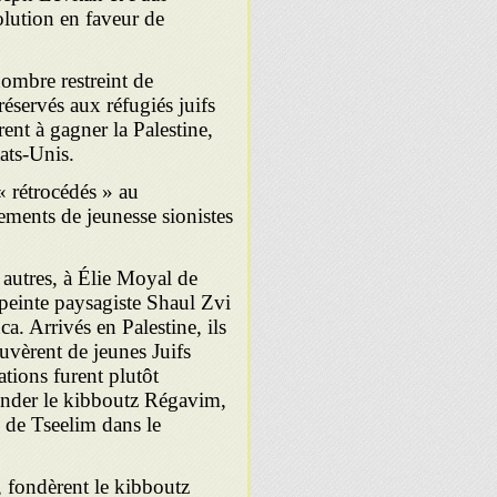
olution en faveur de
nombre restreint de
 réservés aux réfugiés juifs
ent à gagner la Palestine,
tats-Unis.
 « rétrocédés » au
ments de jeunesse sionistes
e autres, à Élie Moyal de
peinte paysagiste Shaul Zvi
. Arrivés en Palestine, ils
ouvèrent de jeunes Juifs
ations furent plutôt
 fonder le kibboutz Régavim,
i de Tseelim dans le
, fondèrent le kibboutz