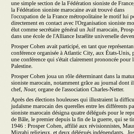
une simple section de la Fédération sioniste de France
la Fédération sioniste marocaine avait trouvé dans
l'occupation de la France métropolitaine le motif lui p
directement en contact avec l'Orga­nisation sioniste mo
élut comme secrétaire général un Juif marocain, Prosp
dans une école de l'Alliance Israélite universelle deve
Prosper Cohen avait participé, en tant que représentan
conférence organisée à Atlantic City, aux États-Unis, 
une conférence qui s'était clairement prononcée pour la
Palestine.
Prosper Cohen joua un rôle déterminant dans la mat
sioniste marocain, notamment grâce au journal dont il 
chef,
Noar,
organe de l'association Charles-Netter.
Après des élections houleuses qui illustraient la diffic
judaïsme marocain des querelles entre les différents p
sioniste marocain désigna quatre délégués pour le rep
de Bâle, le premier depuis la fin de la guerre, qui se 
1946 : Prosper Cohen, affilié aux révi­sionnistes, Ma
Mizrahi religieux, et deux délégués indépendants, Jo