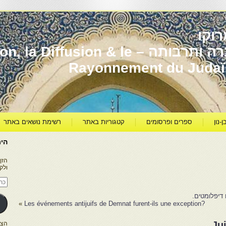
וקו
יהדות מרוקו עברה ותרבותה – usion & le
Rayonnement du Juda
ן-נון
ספרים ופרסומים
קטגוריות באתר
רשימת נושאים באתר
היר
הזן
ולק
כתו
דוא
אלק
 דיפלומטים.
»
?Les événements antijuifs de Demnat furent-ils une exception
Ju
הצטרפו ל