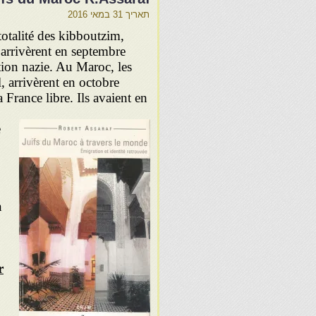
תאריך
31 במאי 2016
totalité des kibboutzim,
 arrivèrent en septembre
tion nazie. Au Maroc, les
, arrivèrent en octobre
France libre. Ils
avaient en
e
n
r