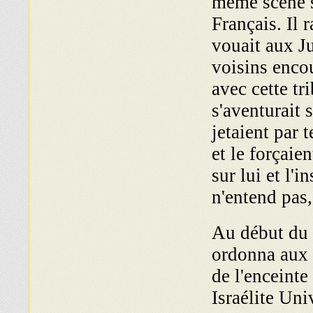
même scène se
Français. Il
vouait aux J
voisins enco
avec cette tr
s'aventurait s
jetaient par 
et le forçaien
sur lui et l'i
n'entend pas
Au début d
ordonna aux J
de l'enceinte
Israélite Uni