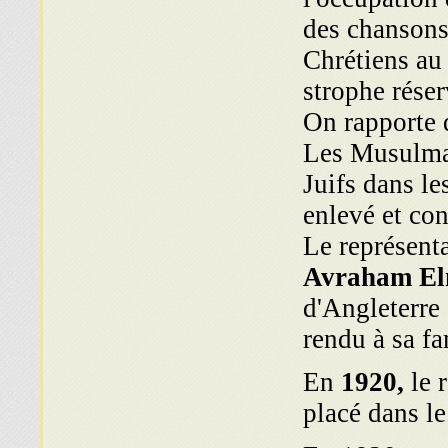
des chansons
Chrétiens au 
strophe rése
On rapporte q
Les Musulman
Juifs dans le
enlevé et con
Le représenta
Avraham El
d'Angleterre 
rendu à sa fa
En
1920,
le 
placé dans le