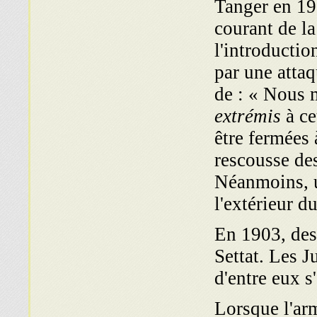
Tanger en 19
courant de l
l'introducti
par une atta
de : « Nous 
extrémis
à ce
être fermées 
rescousse de
Néanmoins, u
l'extérieur d
En 1903, des 
Settat. Les J
d'entre eux s
Lorsque l'arm