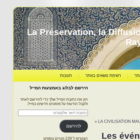
עברה ותרבותה – La Préservation, la Diffusion & le
Ra
תר
רשימת נושאים באתר
תגובות
הירשם לבלוג באמצעות המייל
הזן את כתובת המייל שלך כדי להירשם לאתר
ולקבל הודעות על פוסטים חדשים במייל.
כתובת
דואר
אלקטרוני
»
LA CIVILISATION MA
להירשם
?Les évén
הצטרפו ל 239 מנויים נוספים