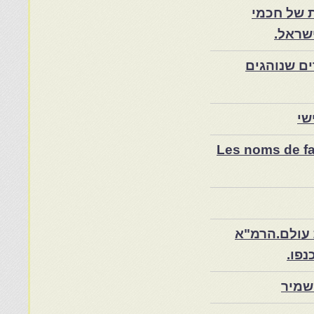
 של חכמי
שראל.
ם שנוהגים
שי
Les noms de fam
 עולם.הרמ"א
שמיר