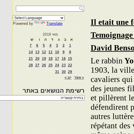
Il etait une 
Powered by
Translate
Temoignage 
מאי 2016
א
ב
ג
ד
ה
ו
ש
7
6
5
4
3
2
1
David Bens
14
13
12
11
10
9
8
Le rabbin
Yo
21
20
19
18
17
16
15
28
27
26
25
24
23
22
1903, la vil
31
30
29
cavaliers qui
« אפר
יונ »
des jeunes fi
רשימת הנושאים באתר
et pillèrent l
רשימת
הנושאים
défendirent p
באתר
autres luttèr
répétant des 