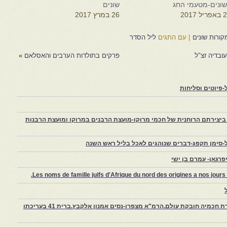
ונים-מטעמי החג
שונים
 באפריל 2017
26 במרץ 2017
קורות שונים
|
עם התגים
ליל הסדר
עובדיה זצ"ל
פרקים בתולדות הערבים והאסלאם
»
פיוטים וסליחות
יצירתם הרוחנית של חכמי מרוקו-מועצת הרבנים במרוקו ומועצת הרבנות
-סימן תקפג-דברים שנוהגים לאכל בליל ראש השנה
רגאן- עמרם בן ישי
Les noms de famille juifs d'Afrique du nord des origines a nos jou
צפרו – קהילה יהודית קטנה במרוקו, ויצירת חכמיה חובקת עולם.הרמ"א מצפרו-נסים אמנון אלקבץ.ברית 41 בעריכתו