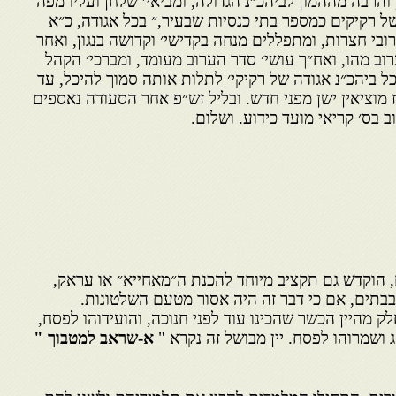
 והרבה מההמון לביהכ״נ הגדולה, ומביאי׳ שלחן ועליו מפה
של רקיקים כמספר בתי כנסיות שבעיר,״ בכל אגודה, כ״א
ובי חצרות, ומתפללים מנחה בקדישי׳ וקדושה בנגון, ואחר
רוב מהו, ואח״ך עושי׳ סדר הערוב מעומד, ומברכי׳ הקהל
ל ביהכ״נ אגודה של רקיקי׳ לתלות אותה סמוך להיכל, עד
מוציאין ישן מפני חדש. ובליל זש״פ אחר הסעודה נאספים
ב בס׳ קריאי מועד כידוע. ושלום.
 הוקדש גם תקציב מיוחד להכנת ה״מאחייא״ או עראק,
בתים, אם כי דבר זה היה אסור מטעם השלטונות.
מהיין הכשר שהכינו עוד לפני חנוכה, והועידוהו לפסח,
 ושמרוהו לפסח. יין מבושל זה נקרא "
א-שראב למטבוך "