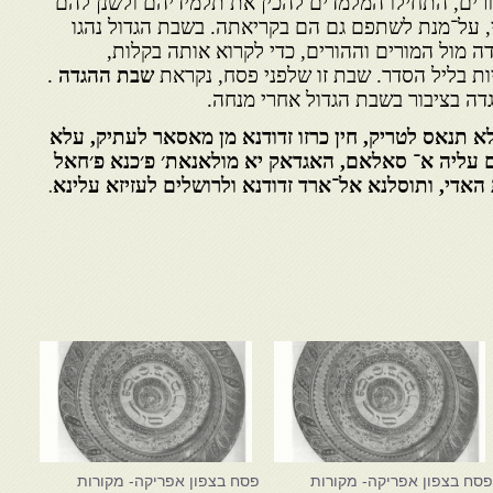
ורים, התחילו המלמדים להכין את תלמידיהם ולשנן להם
, על־מנת לשתפם גם הם בקריאתה. בשבת הגדול נהגו
 מול המורים וההורים, כדי לקרוא אותה בקלות,
ות בליל הסדר. שבת זו שלפני פסח, נקראת
שבת ההגדה
.
דה בציבור בשבת הגדול אחרי מנחה.
תנאס לטריק, חין כרזו זדודנא מן מאסאר לעתיק, עלא
רם עליה א־ סאלאם, האגדאק יא מולאנאת׳ פ׳כנא פ׳חאל
 האדי, ותוסלנא אל־ארד זדודנא ולרושלים לעזיזא עלינא
.
סח בצפון אפריקה- מקורות
פסח בצפון אפריקה- מקורות