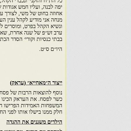
כל הת״ח והזקני׳ ונכבדי הקהל,
יפה לבנה, ועליו חמש אגודות 
אחוזה בחוט של משי, לצורך ער
מנחה אני מודיע לקהל ענין הע
ונשיא הקהל בפרט, ומוסרים לכ
ערב זש״פ של שנה אחרת, שאז 
בבתי כנסיות וקורי׳ הסדר הכתו
היו״ם ס״ט.
ייצור ה״מאחייא״ (עראק)
נוסף להוצאות הרבות של פסח,
כשר לפסח. את העראק הכינו ב
המשפחות האמידות הפרישו חלק 
חלק ממנו בישלו אותו לפני החג
הילדים משננים את ההגדה