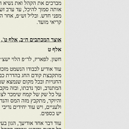
מברכים את הקהל ואת נשיא הק
אותה סמוך להיכל, עד ערב זש
מפני חדש. ובליל זש״פ, אחר 
קריאי מועד.
אוצר המכתבים ח״ב, אלף ט', ע
אלף ט
חשון. לפאריז, לר״פ הלוי ישצ׳׳ו
עוד אודיע לכבודו הנשמט מזכרו
מתקבצת קודם החג בהדרת כבוד,
החנויות ובכל מקום שנמצא שם
המתנדב, וסך נדבתו, ובזה מקבצ
על כל שק של קמח שימכר לצור
והיוקר, מתקבץ מזה המס והנד
ולעניים, ויש עוד יחידים נדיב
יש כספים.
עוד דבר אחד אודיעך, הגון בע