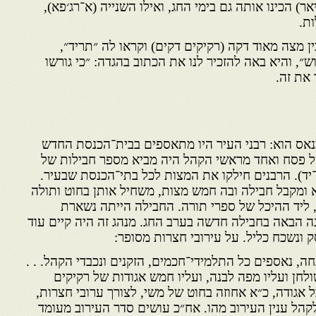
ר) הכינו אותה גם בימי החג, ואילו השנייה (א־רג׳פא),
ות.
ן מצה מאוד דקה (רקיקים דקים) וקראו לה ״תריד״,
״, והיא באה להזכיר לנו את הכתוב בהגדה: ״כי גורשו
את זה.
אס הוא: רבני העיר היו מתאספים בבית־הכנסת החדש
ל פסח ואחד מראשי הקהל היה מביא מספר חבילות של
ד). הרבנים חילקו את המצות לכל בתי־הכנסת שבעיר.
ומקבל חבילה ובה חמש מצות, משחיל אותן בחוט ותולה
ליד ההיכל של ספרי תורה. החבילה הייתה נשארת
ה הבאה בחבילה חדשה בערב החג. מנהג זה היה קיים עוד
ונשכח כליל. על עירובי חצרות מסופר:
, נאספים כל התלמידי־חכמים, הזקנים ונכבדי הקהל. . .
לחן ועליו מפה לבנה, ועליו חמש אגודות של רקיקים
 אגודה, כ״א אחוזה בחוט של משי, לצורך ערובי חצרות,
לקהל ענין העירוב מהו. אח״כ עושים סדר העירוב מעומד