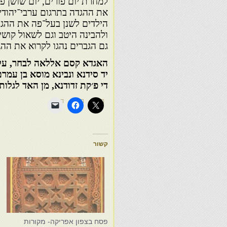
למחרת יום פורים, יום שושן פ
את ההגדה בתרגום ערבי־יהודי
הילדים לשנן בעל־פה את ההגדה
ולהבינה היטב וגם לשאול קושי
גם הגברים נהגו לקרוא את ההג
האגדא קסם אללאה לבחר, עלא 
יד סידנא ונבינא מוסא בן עמ
די פ׳קת זדודנא, מן האד לגלות
קשור
פסח בצפון אפריקה- מקורות
פ