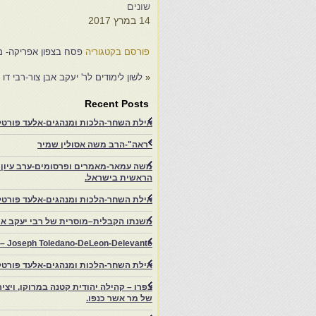
שונים
ש
14 במרץ 2017
2
פורסם בקטגוריה
פסח בצפון אפריקה- מ
«
לשון לימודים לר' יעקב אבן צור-רבי דו 
Recent Posts
אילת השחר-הלכות ומנהגים-אלעד פורטל-
"ראה"-הרב משה אסולין שמיר
משה עמאר-מאמרים ופרסומים-ערב עיון ב
הראשית בישראל.
אילת השחר-הלכות ומנהגים-אלעד פורטל
משנתו הקבלית–מוסרית של רבי יעקב איפ
rs – Joseph Toledano-DeLeon-Delevante.
אילת השחר-הלכות ומנהגים-אלעד פורטל
של מר אשר כנפו.