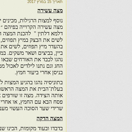
תאריך
15 במרץ 2017
מצה עשירה
נוסף למצות הרגילות, מכינים יה
מצה עשירה הקרוייה בפיהם ״
דלמא דלתין " להכנת המצה ה
לשים את הבצק במיץ תפוזים, 
בהעדר מיץ תפוזים, לשים את 
ביין, בביצים ושאר משקים. ב
נהגו לכבד את האורחים שבאו ל
החג וגם נתנו לילדים לאכול ממ
בניסן אחרי ביעור חמץ.
בתוניסיה נהגו בהגיע המצות ל
בעלת־הבית את המצה הראשונ
אותה הצידה. מצה זו שורפים 
פסח הבא עם החמץ, או אחרי 
שרידי שער הסוכה העשוי מענפי הד
המצה הדקה
בדבדו ובעוד מקומות, הכינו ש