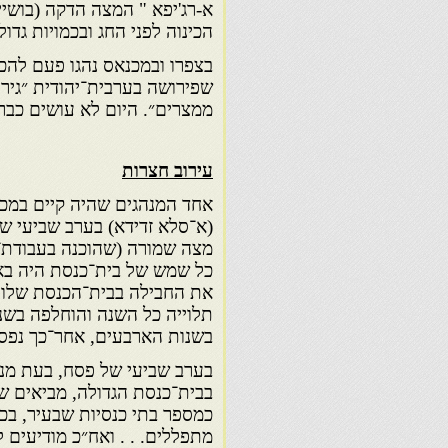
א-רג'יפא " המצה הדקה (בושייא
הכינוה לפני החג ובכמויות גדול
בצפרו ובמכנאס נהגו פעם להכי
שפירושה בערבית־יהודית ״גירוש
ממצרים״. היום לא עושים כבר 
עירוב חצרות
אחד המנהגים שהיה קיים במכנ
(א־סלא זדידא) בערב שביעי ש
מצה שמורה (שהוכנה בעבודת־י
כל שמש של בית־כנסת היה בא 
את החבילה בבית־הכנסת שלו, 
תלוייה כל השנה והוחלפה בשנ
בשנות הארבעים, אחר־כך נפסק 
בערב שביעי של פסח, בעת מנחה
בבית־כנסת הגדולה, מביאים שו
כמספר בתי כנסיות שבעיר, בכל
מתפללים. . . ואח״כ מודיעים 