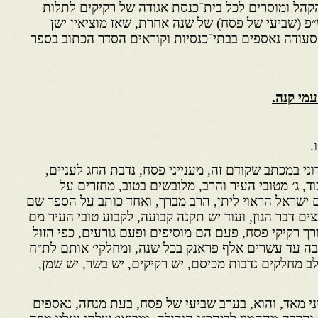
הל ומוסרים לכל בית־כנסת אגודה של רקיקים לתלות
״פ (שביעי של פסח) של שנה אחרת, שאז מוציאין ישן
הסעודה נאספים בבתי־כנסיות וקוראים הסדר הכתוב בספר
מי קנה.
.
ני במכתב שקודם זה, מענייני פסח, נדבת החג לעניים,
 ג׳ מטובי העיר והרב, מלובשים בטוב, מחזרים על
 ישראל הראוי ליתן, הרב מברך, ואחד כותב על הספר שם
ים דבר הגון, ועוד יש תקנה קבועה, לקבוע טובי העיר מם
ך רקיקי פסח, פעם הם מוסיפים ופעם גורעים, כפי הזול
בה עד עשרים אלף פראנק בכל שנה, ומחלקי׳ אותם לת״ח
י לב מחלקים נדבות מכיסם, יש רקיקים, יש בשר, יש שמן,
יני מאד, והוא, בערב שביעי של פסח, בעת מנחה, נאספים