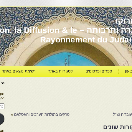
וקו
יהדות מרוקו עברה ותרבותה – usion & le
Rayonnement du Juda
ן-נון
ספרים ופרסומים
קטגוריות באתר
רשימת נושאים באתר
היר
הזן
ולק
כתו
דוא
אלק
עובדיה זצ"ל
פרקים בתולדות הערבים והאסלאם
»
רות שונים
הצטרפו ל