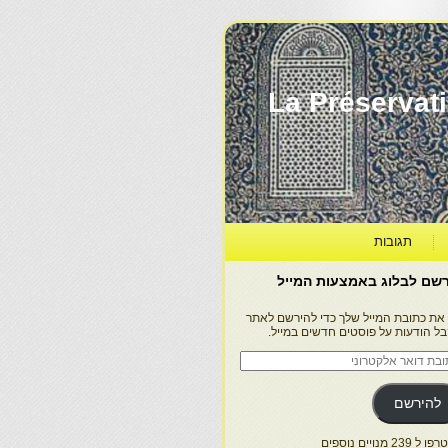
La Préservation, la Diff
תגובות
שם לבלוג באמצעות המייל
 את כתובת המייל שלך כדי להירשם לאתר
בל הודעות על פוסטים חדשים במייל.
בת
ר
טרוני
להירשם
 239 מנויים נוספים