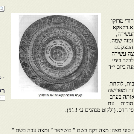
ודי מרוקו
 א-רקאקא
עשירה,
ומזה שמה.
הבצק גם
מצה עשירה
בקר בימי
נה ביום י״ד
« פ
בית, לוקחת
ה ומפרישה
רש
אותה בערב
רשי
הנו
סוכות – עם
באת
ס. (ילקוט מנהגים ע׳ 513).
ני סוגי מצה: מצה דקה בשם " בושייאר " ומצה עבה בשם "