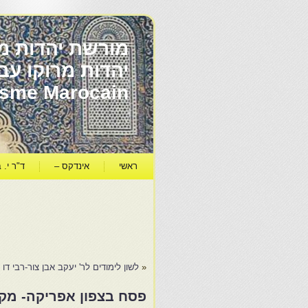
מורשת יהדות מר
ïsme Marocain
ראשי
אינדקס –
ד"ר י. ב
«
לשון לימודים לר' יעקב אבן צור-רבי דו 
פסח בצפון אפריקה- מקו