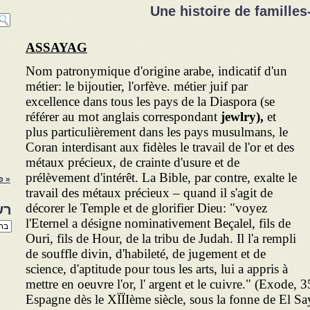
ASSAYAG
Nom patronymique d'origine arabe, indicatif d'un
métier: le bijoutier, l'orfève. métier juif par
excellence dans tous les pays de la Diaspora (se
référer au mot anglais correspondant
jewlry),
et
plus particulièrement dans les pays musulmans, le
Coran interdisant aux fidèles le travail de l'or et des
métaux précieux, de crainte d'usure et de
prélèvement d'intérêt. La Bible, par contre, exalte le
« פ
travail des métaux précieux – quand il s'agit de
décorer le Temple et de glorifier Dieu: "voyez
רש
l'Eternel a désigne nominativement Beçalel, fils de
רשי
הנו
Ouri, fils de Hour, de la tribu de Judah. Il l'a rempli
באת
de souffle divin, d'habileté, de jugement et de
science, d'aptitude pour tous les arts, lui a appris à
mettre en oeuvre l'or, l' argent et le cuivre." (Exode, 
Espagne dès le XÏÏIème siècle, sous la fonne de El S