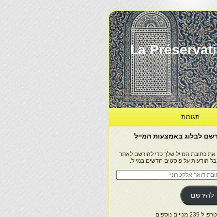
La Préservation, la Diff
תגובות
שם לבלוג באמצעות המייל
 את כתובת המייל שלך כדי להירשם לאתר
בל הודעות על פוסטים חדשים במייל.
בת
ר
טרוני
להירשם
 239 מנויים נוספים