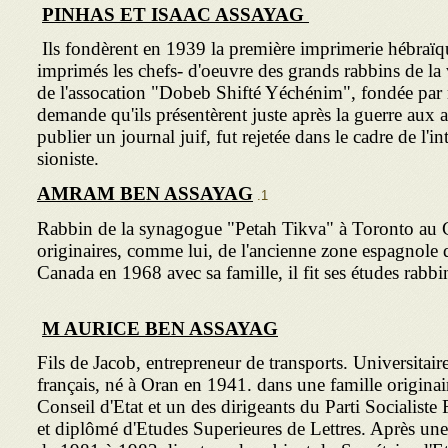
PINHAS ET ISAAC ASSAYAG
Ils fondèrent en 1939 la première imprimerie hébraï
imprimés les chefs- d'oeuvre des grands rabbins de la vi
de l'assocation "Dobeb Shifté Yéchénim", fondée par
demande qu'ils présen­tèrent juste après la guerre aux a
publier un journal juif, fut rejetée dans le cadre de l'
sioniste.
AMRAM BEN
ASSAYAG
Rabbin de la synagogue "Petah Tikva" à Toronto au 
originaires, comme lui, de l'ancienne zone espagnole
Canada en 1968 avec sa famille, il fit ses étude
M AURICE BEN ASSAYAG
Fils de Jacob, entre­preneur de transports. Universitai
français, né à Oran en 1941. dans une famille origin
Conseil d'Etat et un des dirigeants du Parti Socialiste
et diplômé d'Etudes Superieures de Lettres. Après une ca