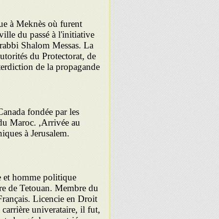
que à Meknès où furent
lle du passé à l'initiative
 rabbi Shalom Messas. La
utorités du Protectorat, de
interdiction de la propagande
Canada fondée par les
 du Maroc. ,Arrivée au
s rabbiniques à Jerusalem.
re et homme politique
aire de Tetouan. Membre du
 Français. Licencie en Droit
rrière univerataire, il fut,