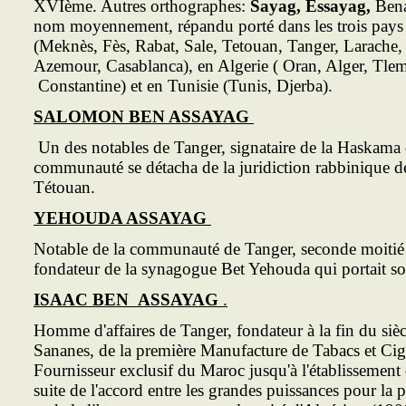
XVIème. Autres orthographes:
Sayag, Essayag,
Bena
nom moyennement, répandu porté dans les trois pay
(Meknès, Fès, Rabat, Sale, Tetouan, Tanger, Larache
Azemour, Casablanca), en Algerie ( Oran, Alger, Tl
Constantine) et en Tunisie (Tunis, Djerba).
SALOMON BEN ASSAYAG
Un des notables de Tanger, signataire de la Haskama 
communauté se détacha de la juridiction rabbinique 
Tétouan.
YEHOUDA ASSAYAG
Notable de la communauté de Tanger, seconde moitié
fondateur de la synagogue Bet Yehouda qui portait s
ISAAC BEN
ASSAYAG
.
Homme d'affaires de Tanger, fondateur à la fin du siècl
Sananes, de la première Manufacture de Tabacs et Cig
Fournisseur exclusif du Maroc jusqu'à l'établissement
suite de l'accord entre les grandes puissances pour la p