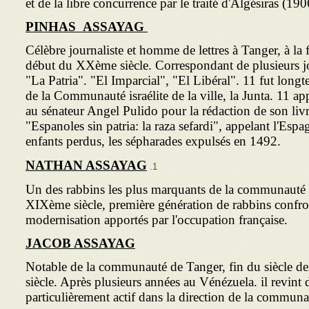
et de la libre concurrence par le traité d'Algésiras (190
PINHAS
ASSAYAG
Célèbre journaliste et homme de lettres à Tanger, à la f
début du XXème siècle. Correspondant de plusieurs 
"La Patria". "El Imparcial", "El Libéral". 11 fut long
de la Communauté israélite de la ville, la Junta. 11 a
au séna­teur Angel Pulido pour la rédaction de son li
"Espanoles sin patria: la raza sefardi", appelant l'Esp
enfants perdus, les sépharades expulsés en 1492.
NATHAN ASSAYAG
Un des rabbins les plus marquants de la communauté
XIXème siècle, première génération de rabbins confron
modernisation apportés par l'occu­pation française.
JACOB ASSAYAG
Notable de la communauté de Tanger, fin du siècle d
siècle. Après plusieurs années au Vénézuela. il revint da
particulièrement actif dans la direction de la commun