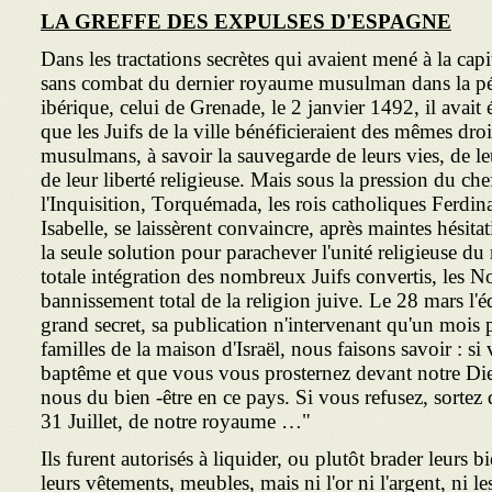
LA GREFFE DES EXPULSES D'ESPAGNE
Dans les tractations secrètes qui avaient mené à la capi
sans com­bat du dernier royaume musulman dans la p
ibérique, celui de Gre­nade, le 2 janvier 1492, il avait 
que les Juifs de la ville bénéficie­raient des mêmes droi
musulmans, à savoir la sauvegarde de leurs vies, de le
de leur liberté religieuse. Mais sous la pression du che
l'Inquisition, Torquémada, les rois catholiques Ferdin
Isabelle, se laissèrent convaincre, après maintes hésita
la seule solution pour parachever l'unité religieuse du
totale intégration des nombreux Juifs convertis, les N
bannissement total de la religion juive. Le 28 mars l'éd
grand secret, sa publication n'intervenant qu'un mois p
familles de la maison d'Israël, nous faisons savoir : si
baptême et que vous vous prosternez devant notre D
nous du bien -être en ce pays. Si vous refusez, sortez 
31 Juillet, de notre royaume …"
Ils furent autorisés à liquider, ou plutôt brader leurs 
leurs vêtements, meubles, mais ni l'or ni l'argent, ni l