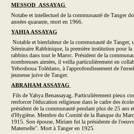
MESSOD
ASSAYAG
Notabe et intellectuel de la communauté de Tanger dont
années quarante, mort en 1966.
YAHIA ASSAYAG
Notable et bienfaiteur de la communauté de Tanger, 
Séminaire Rabbinique, la première institution pour l
rabbins dans tout le Maroc. Président de la communau
nombreuses aimées, il veilla particulièrement en colla­
Yehoshoua Tolédano, à l'approfondissement de l'ensei
jeunesse juive de Tanger.
ABRAHAM ASSAYAG
Fils de Yahya Benassayag. Particulièrement pieux com
renforcer l'éducation religieuse dans le cadre des écoles
président de la communauté pendant plus de 25 ans et
d'Hygiène. Membre du Comité de la Banque du Maroc
1915. Son épouse, Miriam fut la présidente de l'oeuvr
Maternelle". Mort à Tanger en 1925.