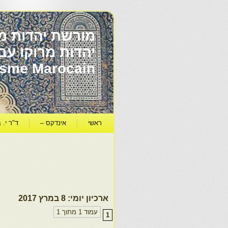
מורשת יהדות מר
ïsme Marocain
ראשי
אינדקס –
ד"ר י. ב
ארכיון יומי:
8 במרץ 2017
עמוד 1 מתוך 1
1