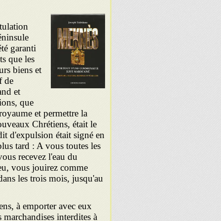
tulation
éninsule
été garanti
ts que les
urs biens et
f de
and et
tions, que
 royaume et permettre la
ouveaux Chrétiens, était le
it d'expulsion était signé en
lus tard : A vous toutes les
 vous recevez l'eau du
ieu, vous jouirez comme
dans les trois mois, jusqu'au
biens, à emporter avec eux
es marchandises interdites à