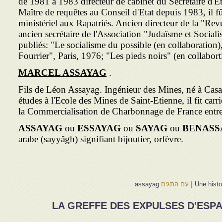
de 1981 à 1983 directeur de cabinet du Secrétaire d'Et
Maître de requêtes au Conseil d'Etat depuis 1983, il f
ministériel aux Rapatriés. Ancien directeur de la "Rev
ancien secrétaire de l'Asso­ciation "Judaïsme et Sociali
publiés: "Le socialisme du possible (en collaboration)
Fourrier", Paris, 1976; "Les pieds noirs" (en collabort
MARCEL
ASSAYAG
.
Fils de Léon Assayag. Ingénieur des Mines, né à Cas
études à l'Ecole des Mines de Saint-Etienne, il fit carr
la Commercialisation de Charbonnage de France entr
ASSAYAG
ou
ESSAYAG
ou
SAYAG
ou
BENASS
arabe (sayyâgh) signifiant bijoutier, orfèvre.
|
עם התגים
assayag
LA GREFFE DES EXPULSES D'ESPA