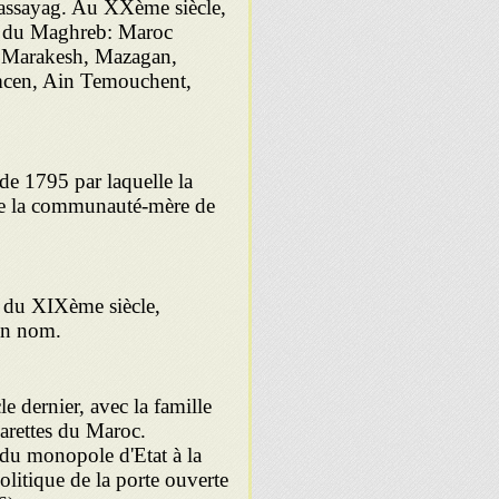
ssayag. Au XXème siècle,
s du
Maghreb: Maroc
, Marakesh, Mazagan,
emcen, Ain Temouchent,
de 1795 par laquelle la
de la commu­nauté-mère de
 du XIXème siècle,
on nom.
e dernier, avec la famille
arettes du Maroc.
 du monopole d'Etat à la
olitique de la porte ouverte