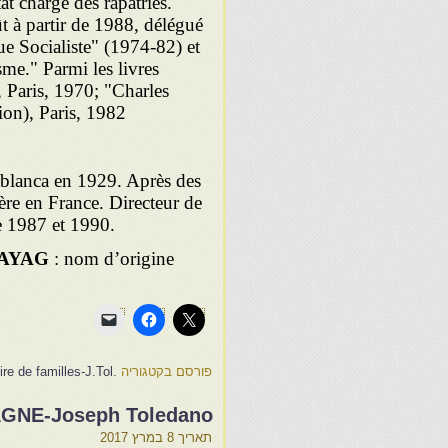
at chargé des rapatriés.
ût à partir de 1988, délégué
ue Socialiste" (1974-82) et
sme." Parmi les livres
, Paris, 1970; "Charles
ion), Paris, 1982
ablanca en 1929. Après des
ière en France. Directeur de
e 1987 et 1990.
AYAG
: nom d’origine
פורסם בקטגוריה
.Une histoire de familles-J.Tol
GNE-Joseph Toledano
תאריך
8 במרץ 2017