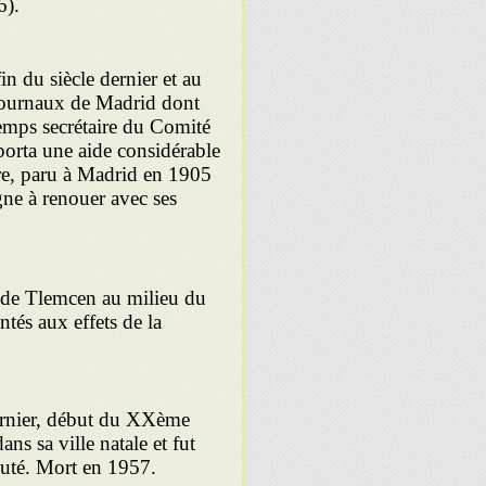
6).
in du siècle dernier et au
journaux de Madrid dont
temps secrétaire du Comité
pporta une aide considérable
vre, paru à Madrid en 1905
agne à renouer avec ses
 de Tlemcen au milieu du
tés aux effets de la
ernier, début du XXème
ns sa ville natale et fut
auté. Mort en 1957.