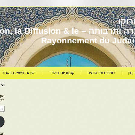
וקו
יהדות מרוקו עברה ותרבותה – usion & le
Rayonnement du Juda
ן-נון
ספרים ופרסומים
קטגוריות באתר
רשימת נושאים באתר
היר
הזן
ולק
כתו
דוא
אלק
הצטרפו ל