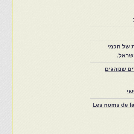
 של חכמי
שראל.
ם שנוהגים
שי
Les noms de fam