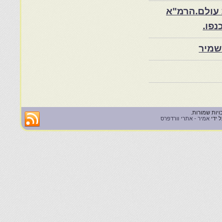
 עולם.הרמ"א
שמיר
 ידי
אמיר - אתרי וורדפרס