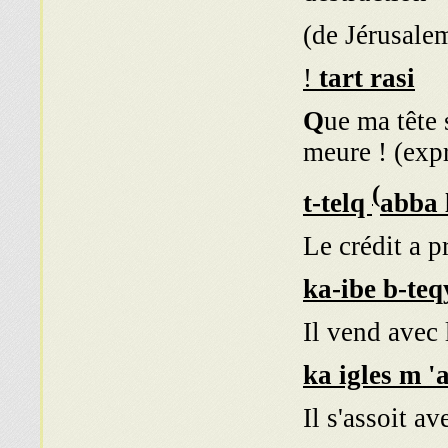
de Jérusalem
!
tart rasi
ue ma tête 
meure ! (exp
(
t-telq
abba 
Le crédit a p
ka-ibe b-teq
Il vend avec 
ka igles
m
'
Il s'assoit a