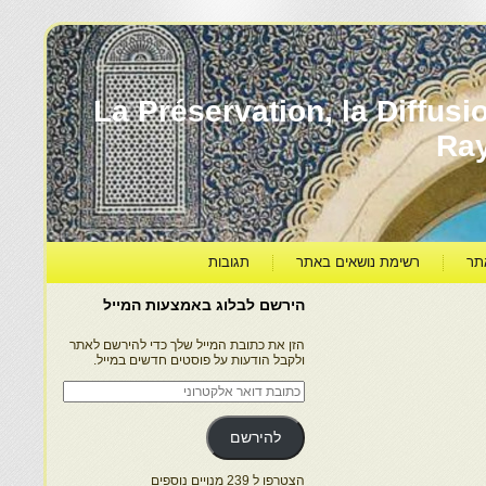
עברה ותרבותה – La Préservation, la Diffusion & le
Ra
תר
רשימת נושאים באתר
תגובות
הירשם לבלוג באמצעות המייל
הזן את כתובת המייל שלך כדי להירשם לאתר
ולקבל הודעות על פוסטים חדשים במייל.
כתובת
דואר
אלקטרוני
להירשם
הצטרפו ל 239 מנויים נוספים