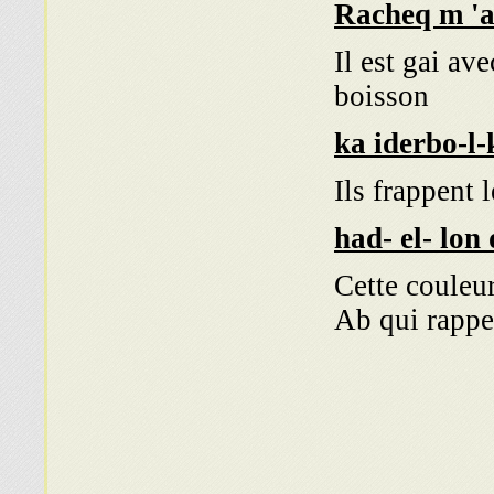
Racheq m
'
a
Il est gai ave
boisson
ka iderbo-l-
Ils frappent 
had- el-
lon 
Cette couleur
Ab qui rappe