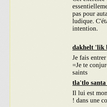
essentielleme
pas pour auta
ludique. C'ét
intention.
dakhelt 'lik
Je fais entrer
=Je te conju
saints
tla'tlo sant
Il lui est mo
dans une col