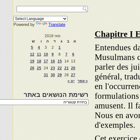
Powered by
Translate
Chapitre
I
E
מאי 2018
א
ב
ג
ד
ה
ו
ש
Entendues da
5
4
3
2
1
12
11
10
9
8
7
6
Musulmans co
19
18
17
16
15
14
13
parler des ju
26
25
24
23
22
21
20
général, trad
31
30
29
28
27
« אפר
יונ »
en l'occurren
formulations
רשימת הנושאים באתר
רשימת
amusent. Il f
הנושאים
באתר
Nous en avon
d'exemples.
Cet exercice 