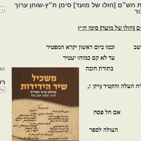
 חש״ם [חולו של מועד] סימן ת״ץ-שוחן ערוך
ור
 [חולו של מועד] סימן ת״ץ
ו כשב וכמו ביום ראשון יקרא המפטיר
מלך עד לא קם כמוהו יעטיר
קינו בתורת חובה
« א
רש
קטיר (ויק׳ ו,
רשי
הנו
באת
רא אם חל פסח
מועד העולה לספר