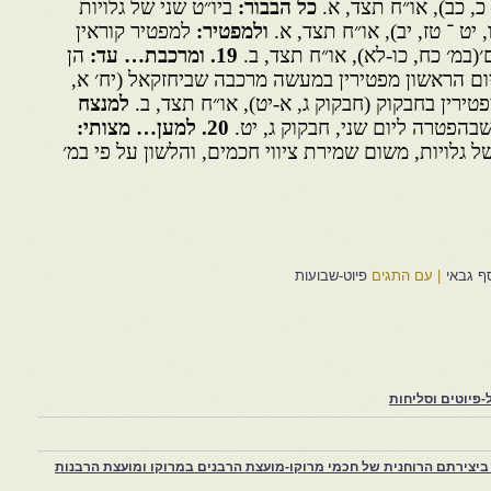
כ, כב), או״ח תצד, א.
כל הבבור:
ביו״ט שני של גלויות
 יט ־ טז, יב), או״ח תצד, א.
ולמפטיר:
למפטיר קוראין
׳(במ׳ כח, כו-לא), או״ח תצד, ב.
19
. ומרכבת… עד:
הן
ום הראשון מפטירין במעשה מרכבה שביחזקאל (יח׳ א,
פטירין בחבקוק (חבקוק ג, א-יט), או״ח תצד, ב.
למנצח
בהפטרה ליום שני, חבקוק ג, יט.
20
. למען… מצותי:
של גלויות, משום שמירת ציווי חכמים, והלשון על פי במ׳
סף גבאי
|
עם התגים
פיוט-שבועות
פיוטים וסליחות
יצירתם הרוחנית של חכמי מרוקו-מועצת הרבנים במרוקו ומועצת הרבנות