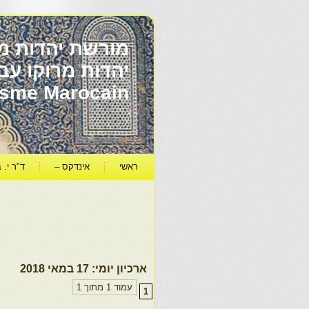
מורשת יהדות מר
ïsme Marocain
ראשי
אינדקס –
ד"ר י. ב
ארכיון יומי:
17 במאי 2018
עמוד 1 מתוך 1
1