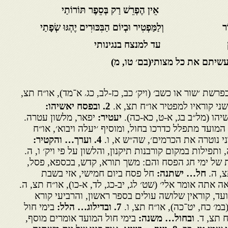
וּעוֹת אֵין הֶפְרֵשׁ רַק בְּסֵפֶר תּוֹרוֹתַי
הַבְּכוֹר וְלַמַּפְטִיר וּבְיוֹם הַבִּכּוּרִים יֶהְגּוּ שְׂפָתַי
חבקוק עד למנצח בנגינותי
בפרשת ׳שור או כשב׳ (ויק׳ כב, כז-לב, כג
א־מד), או״ח תצ,
׳
שני קוראיו למפטיר או״ח תצ, א.
2
. ובפסח יאשיהו:
הו (מל״ב בג, א-ט, כא-כה).
יעטיר:
יפאר, מלשון עטרה.
 המועד מתפלל כדרכו בחול, ומוסיף ׳יעלה ויבוא׳, או״ח
ני נוטרה את הכרמים׳, שה״ש א, ו.
4
. וערך… והקטיר:
תפילות במקום קורבנות תיקנון, והלשון על פי ויק׳ ו, ה.
 של ימי חג הפסח והם: משך תורא, קדש, בכספא, פסל,
צ, ה.
חל… ישתנה:
חל פסח ביום חמישי, אזי בשבת
 אתה אומר אלי׳ (שט׳ לג, יב-כג, לד, א-כו), או״ח תצ, ה.
ועד, קוראין שלושה עולים בספר ראשון, והרביעי קורא
מ׳ כח, יט־כה), או״ח תצ, ו.
7
. ובדילוג… הלל:
בימי חול
ח תצ, ד.
ובחול… משנה:
בימי חול המועד אומרים מוסף,