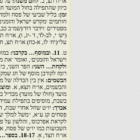
או״ח תצ, ב.
לחם משנה:
על פי
כיוון שהתפילה בחול המועד חגי
זמן:
בליל שביעי של פסח ולמחר
חותמים ׳מקדש ישראל והזמנים׳
מפטירים ׳וידבר דוד׳(שמ״ב כב,
(יש׳ י, לב-לד, ד -יג, ו), או״ח ת
עלי׳(יח׳ לז, א-כח) או״ח תצ, ח
ט.
11
. ובמוסף… בקרבני:
במוס
וישראל והזמנים׳, ואומר ׳את מ
ולקחת… השני:
הפר השני, כי
רומז לקורבן מוסף של חג שמקרי
הבשמים:
אין בין הבדלה של מ
והבשמים, או״ח תצא, א.
ומוצ
מועד (חולו של מועד) מבדיל ב
בשבת, מוסיפים בתפילת עמידה 
אברך:
יו״ט שחל אחרי שבת, ה
פסחים קג ע״א, ׳׳משל למלך שיו
לקראת אפרכוס׳, והלשון על פי
השבועות כמו יו״ט של פסח, אל
או״ח תצד, א.
18-17
. בספר… 