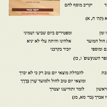
המועד יקריב מוסף לחם
׳ ח, א)
 יאמרו זמן ומפטירים ביום שביעי ושמיני
 חותם ומוספי יזכיר בקרבני
׳
ני(שופ
ו, כו)
 שבת להבדלת מוצאי יום טוב רק כי לא יברך
י יום טוב לחול ולמועד שָׁוִין בְּדֶרֶך
(בר׳ מא, מג)