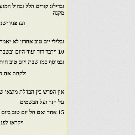
ובדילוג קורים הלל ובחול 
מקנה
ועז פניו ישנא (קה
ובלילי יום טוב אחרון לא
10 וידבר דוד ועוד היום ובשבת חול המועד אלהינו והיתה עלי לא יניא
ובמוסף כמו שבת ויום טוב
ולקחת את הפר הש
אין הפרש בין הבדלת מוצאי
על הנר ועל הבשמים ומוצא
15 אחד ואם חל יום טוב ביום ראשון לומר ותודיענו יצטרך
ויקראו לפניו אברך 