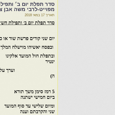
סדר תפלת יום ב׳ ותפילת
מפוייט-לרבי משה אבן צ
תאריך
17 במאי 2018
סדר תפלת יום ב׳ ותפילת חש״ם
יום שני קורים פרשת שור א
ובפסח יאשיהו מוישלח ה
ובתפלת חול המועד אל
ינטיר
וערך עליה העלה וה
ה)
5 רמז סימן משך תו
ביום חמישי ישתנה
ומיום שלישי עד סוף ה
שני והקרבתם וענה