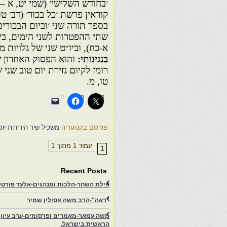
׳בחודש השלישי׳ (שמי יט, א – 
קוראין פרשת ׳כל בכור׳ (דב׳ טו,
בספר תורה שני ׳וביום הבכורים
שתי ההפטרות לשני הימים, בי
א-כח), וביו״ט שני של גלויות מ
בנגינותי:
והוא הפסוק האחרון ש
רומז לקיום גזירת יום טוב שני 
טו, מ.
פורסם בקטגוריה
משכיל שיר הידידות-יו
עמוד 1 מתוך 1
1
Recent Posts
אילת השחר-הלכות ומנהגים-אלעד פורטל-
"ראה"-הרב משה אסולין שמיר
משה עמאר-מאמרים ופרסומים-ערב עיון ב
הראשית בישראל.