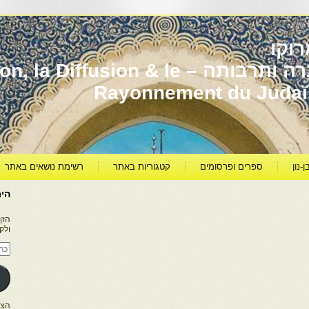
וקו
יהדות מרוקו עברה ותרבותה – usion & le
Rayonnement du Juda
ן-נון
ספרים ופרסומים
קטגוריות באתר
רשימת נושאים באתר
היר
הזן
ולק
כתו
דוא
אלק
הצטרפו ל