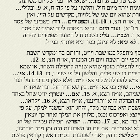
 שמי טז, כב.
8
. ועוז… ישנא:
אור פניו של יום משתנה,
גית יותר מיום חול, והלשון על פי קה׳ ח, א.
9
. ובלילי…
ת שהוא יום שני של גלויות, מקדשים על היין, ואין
, או״ח תצ, ז.
11-10
. ומפטירים… דוד:
בשביעי של פסח
 טו־נא).
ועוד היום
: והיא הפטרה ליום שמיני של פסח
צ, ז.
ושבת… עלי:
בשבת חול המועד מפטירים ׳היתה
.
לא יניא:
לא ימנע, כמו ׳יניא אותה׳, במ׳ ל,
ף מתפלל כמו שבת ויו״ט, וחותם בה ׳מקדש השבת
וספי יום השבת ויום חג המצות׳, או״ח תצ, ט.
12
.
נוי לתפילת מוסף שהיא שנייה לתפילת השחר, או שמא
בים בו שני פרים, והלשון על פי שופ׳ ו, כו.
14-13
. אין…
וצ״ש להבדלה של מוצאי יו״ט, אלא שאין מברכים על הנר
אי… שוין:
במוצאי יו״ט, בין שאחריו חול, ובין שאחריו
שניהם, או״ח תצא, א.
15
. ואם… יצטרך:
יו״ט שחל באחד
הבדלה והיא ׳ותודיענו׳, או״ח תצא, א.
16
. ויקראו…
שבת היא בבחינת מלך, והחג הוא המשנה למלך, על פי
צא ואפרכוס נכנס, מלווין את המלך ואחר כך יוצאין
 בר׳ מא, מג.
17
. מסדר… הפרש:
תפילת עמידה של חג
א שאומרים ׳את יום חג השבועות הזה זמן מתן תורתנו׳,
השלישי:
זו הקריאה לשבועות, בס״ת ראשון קוראין פרשת