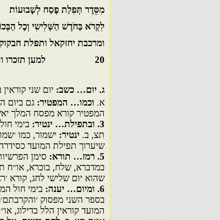
מִסֵּדֶר תְּפִלַת פֶסַח לְשָׁב
לִקְרֹא בַּחֹדֶשׁ הַשְּׁלִישִי וְכָל 
ומרכבת יחזקאל ותפלת 
20 למען תזכרו ועשיתם את כל מצותי(בם׳ טו, מ)
ג. יום… כשב:
יום שני קוראין 
א.
וכמו… המפטיר:
גם ביום ה
המפטיר קורא מפסח המלך יאשי
3
. ובתפילת… ינטיר:
בימי חול
תצ, ב.
ינטיר:
ישמור, כמו ׳שמו
שיערוך תפילת המועד כסידרה, ו
5
. רמז… תורא:
סימן הפרשיות
במדברא, שלח, בוכרא, או״ח ת
שהוא יום שלישי לחג, קורא ׳ראה
6
. ומיום… יענה:
בימי חול המ
בספר השני מפסוק ׳והקרבתם׳(ב
המועד קוראין הלל בדילוג, או״