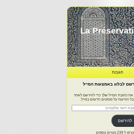
La Préservation, la Diff
תגובות
שם לבלוג באמצעות המייל
 את כתובת המייל שלך כדי להירשם לאתר
בל הודעות על פוסטים חדשים במייל.
בת
ר
טרוני
להירשם
 239 מנויים נוספים