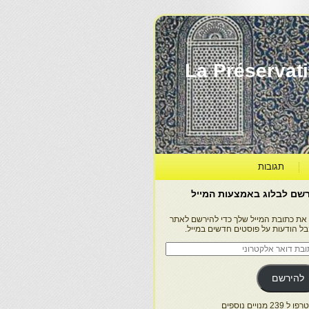
La Préservation, la Diff
תגובות
שם לבלוג באמצעות המייל
 את כתובת המייל שלך כדי להירשם לאתר
בל הודעות על פוסטים חדשים במייל.
בת
ר
טרוני
להירשם
 239 מנויים נוספים