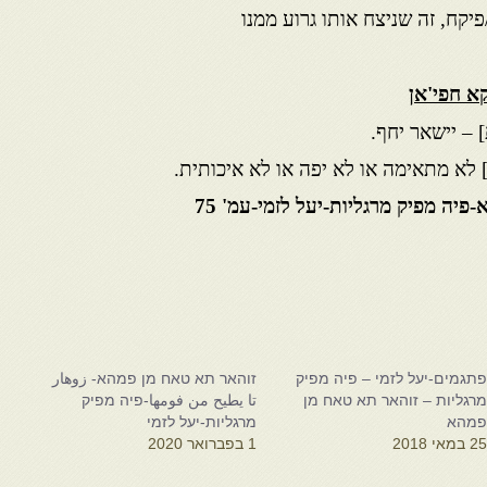
יקח, זה שניצח אותו גרוע ממנו
קא חפי'אן
 – יישאר יחף.
 לא מתאימה או לא יפה או לא איכותית.
יה מפיק מרגליות-יעל לזמי-עמ' 75
תגמים-יעל לזמי – פיה מפיק
זוהאר תא טאח מן פמהא- زوهار
רגליות – זוהאר תא טאח מן
تا يطيح من فومها-פיה מפיק
מהא
מרגליות-יעל לזמי
2 במאי 2018
1 בפברואר 2020