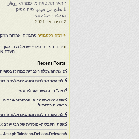
זוהאר תא טאח מן פמהא- زوهار
تا يطيح من فومها-פיה מפיק
מרגליות-יעל לזמי
2 בפברואר 2021
פורסם בקטגוריה
פתגמים ואמרות ממקור
«
יהודי המזרח בארץ ישראל-מ.ד. גאון- ח
השדה מן 
Recent Posts
תנועת ההשכלה העברית במרוקו בסוף המאה ה־19 ותרומתה להתעוררות הציונית.-
אילת השחר-הלכות ומנהגים-אלעד פורטל-
"ראה"-הרב משה אסולין שמיר
משה עמאר-מאמרים ופרסומים-ערב עיון ב
הראשית בישראל.
אילת השחר-הלכות ומנהגים-אלעד פורטל
משנתו הקבלית–מוסרית של רבי יעקב איפ
rs – Joseph Toledano-DeLeon-Delevante.