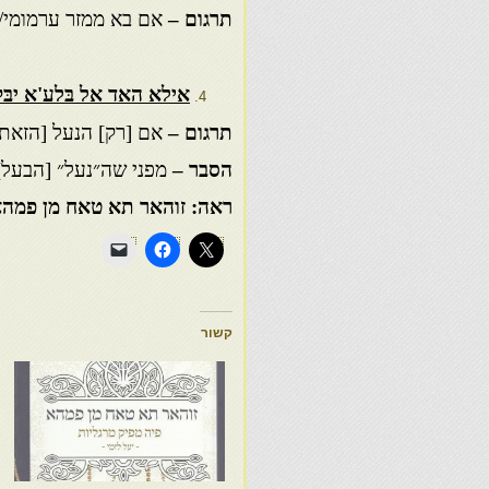
תרגום –
אם בא ממזר ערמומי/פ
אילא האד אל בּלע'א יבּ
תרגום –
אם [רק] הנעל [הזאת]
הסבר –
מפני שה״נעל״ [הבעל]
ראה: זוהאר תא טאח מן פמהא-פ
קשור
פ
מ
פ
5