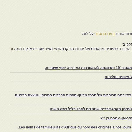
ות שונים
|
עם התגים
יעל לזמי
לק ב'
המדבר-סיפורים מהאפוס של יהדות מרוקו-נהוראי מאיר שטרית-אנקת תוגה
»
יוסף שיטרית.
פיוטים וסליחות
יצירתם הרוחנית של חכמי מרוקו-מועצת הרבנים במרוקו ומועצת הרבנות
-סימן תקפג-דברים שנוהגים לאכל בליל ראש השנה
רגאן- עמרם בן ישי
Les noms de famille juifs d'Afrique du nord des origines a nos jou