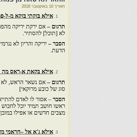
תאריך
10 באוקטובר 2018
אילא בּזקתי בּזקא מ-ל-פ
תרגום –
אם ירקת יריקה מהפה 
לא [תוכל] להסתיר.
הסבר –
יריקה והריון לא נגרמ
הדעת.
אילא בּקאת א-ראס מה 
תרגום –
אם נשאר הראש, לא יח
סוג של כובע מרוקאי]
הסבר
– אסור לו לאדם להתייא
ראשו חושב תמיד יוכל לחבוש ״
מצבים חדשים או אפילו במובן
אילא ג'א אל –חראמי מזבּב