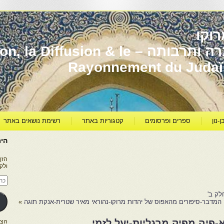
וקו
יהדות מרוקו עברה ותרבותה – usion & le
Rayonnement du Juda
ן-נון
ספרים ופרסומים
קטגוריות באתר
רשימת נושאים באתר
היר
הזן
ולק
כתו
דוא
אלק
לק ב'
המדבר-סיפורים מהאפוס של יהדות מרוקו-נהוראי מאיר שטרית-אנקת תוגה
»
פיה מפיק מרגליות-יעל לזמי
הצטרפו ל