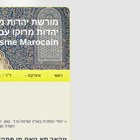
מורשת יהדות מר
ïsme Marocain
ראשי
אינדקס –
ד"ר י. ב
«
יהודי המזרח בארץ ישראל-מ.ד. גאון- ח
השדה מן 
זוהאר תא טאח מן פמהא-