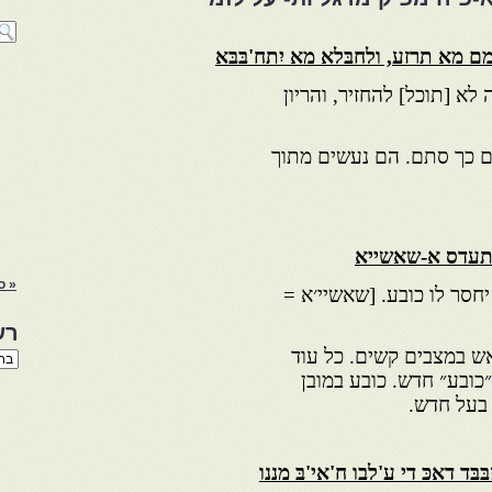
מם מא תרזע, ולחבּלא מא יִתח'בּבּא
לא [תוכל] להחזיר, והריון
ים כך סתם. הם נעשים מתוך
תעדס א-שאשייא
« ס
סר לו כובע. [שאשיי׳א =
רש
ש במצבים קשים. כל עוד
רשי
הנו
כובע״ חדש. כובע במובן
באת
 בעל חדש.
ּד דאכּ די ע'לבו ח'אי'בּ מננו