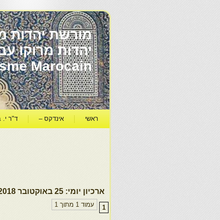
מורשת יהדות מר
ïsme Marocain
ראשי
אינדקס –
ד"ר י. ב
ארכיון יומי:
25 באוקטובר 2018
עמוד 1 מתוך 1
1