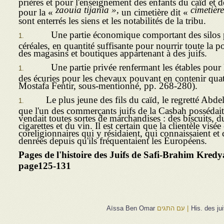
prières et pour l'enseignement des enfants du caïd et de
zaouia tijania »,
cimetièr
pour la «
un cimetière dit «
sont enterrés les siens et les notabili­tés de la tribu.
Une partie économique comportant des silos pou
céréales, en quantité suffisante pour nourrir toute la 
des magasins et boutiques appartenant à des juifs.
Une partie privée renfermant les étables pour l'é
des écuries pour les chevaux pouvant en contenir quat
Mostafa Fentir, sous-mentionné, pp. 268-280).
Le plus jeune des fils du caïd, le regretté Abdel
que l'un des commerçants juifs de la Casbah possédai
vendait toutes sortes de marchandises : des biscuits, d
cigarettes et du vin. Il est certain que la clientèle visée 
coreligionnaires qui y résidaient, qui connaissaient e
denrées depuis qu'ils fréquentaient les Européens.
Pages de l'histoire des Juifs de Safi-Brahim Kre
page125-131
His. des ju
|
עם התגים
Aïssa Ben Omar