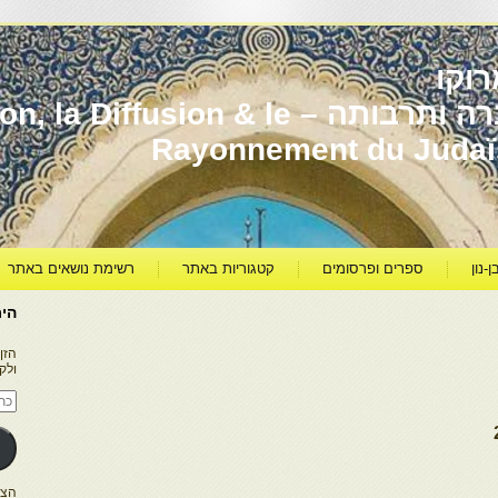
וקו
יהדות מרוקו עברה ותרבותה – usion & le
Rayonnement du Juda
ן-נון
ספרים ופרסומים
קטגוריות באתר
רשימת נושאים באתר
היר
הזן
ולק
כתו
דוא
אלק
הצטרפו ל