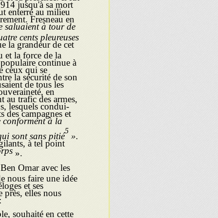
 1914 jusqu'à sa mort
ut enterré au milieu
arement. Fresneau en
e saluaient à tour de
atre cents pleureuses
e la grandeur de cet
et la force de la
 populaire continue à
re ceux qui se
tre la sécurité de son
saient de tous les
ouve­raineté, en
t au trafic des armes,
s, lesquels condui­
nts des campagnes et
se conforment à la
5
qui sont sans pitié
».
ilants, à tel point
orps
».
sa Ben Omar avec les
de nous faire une idée
éloges et ses
 près, elles nous
:
ble, souhaité en cette