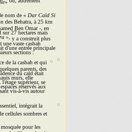
ou, autrement
lle»
 le nom de «
Dar Caïd Si
ion des Behatra, à 25 km
Mohamed Ben Omar -, en
 sur 27 hectares mais
ra »,
y a construit plus
st une vaste casbah
ait d'une entrée principale
ieurs sections :
ace de la casbah et qui
 quelques parents, des
ésidence du caïd était
hauts murs, elle
l'étage supérieur, se
es espaces réservés aux
isant vis-à-vis autour
sen­tiel, intégrait la
e cellules sombres et
mosquée pour les