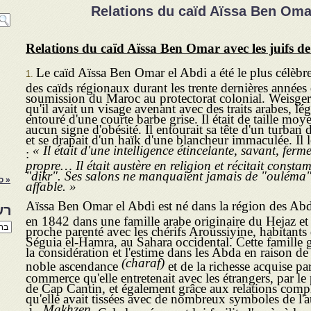
Relations du caïd Aïssa Ben Omar
Relations du caïd Aïssa Ben Omar avec les juifs de
Le caïd Aïssa Ben Omar el Abdi a été le plus célèbre
des caïds régionaux durant les trente dernières années
soumission du Maroc au protectorat colonial. Weisgerbe
qu'il avait un visage avenant avec des traits arabes, l
entouré d'une courte barbe grise. Il était de taille moy
aucun signe d'obésité. Il entourait sa tête d'un turban
et se drapait d'un haïk d'une blancheur immaculée. Il l
« Il était d'une intelligence étincelante, savant, ferme
:
propre… Il était austère en religion et récitait consta
"dikr". Ses salons ne manquaient jamais de "ouléma"…
« ס
affable. »
Aïssa Ben Omar el Abdi est né dans la région des Ab
רש
en 1842 dans une famille arabe originaire du Hejaz et
רשי
proche parenté avec les chérifs Aroussiyine, habitants
הנו
Séguia el-Hamra, au Sahara occidental. Cette famille
באת
la considéra­tion et l'estime dans les Abda en raison de
(charaf)
noble ascendance
et de la richesse acquise par
commerce qu'elle entretenait avec les étrangers, par le 
de Cap Cantin, et également grâce aux rela­tions comp
qu'elle avait tissées avec de nombreux symboles de l'a
Makhzen.
du
Cela la prépara et lui facilita l'accès à la