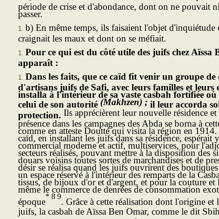
période de crise et d'abondance, dont on ne pouvait ni 
passer.
b) En même temps, ils faisaient l'objet d'inquiétu­de
craignait les maux et dont on se méfiait.
Pour ce qui est du côté utile des juifs chez Aïssa
apparaît :
Dans les faits, que ce caïd fit venir un grou­pe d
d'artisans juifs de Safi, avec leurs familles et leurs 
installa à l'inté­rieur de sa vaste casbah fortifiée où 
(Makhzen) ;
celui de son autorité
il leur accorda sol
Ils apprécièrent leur nouvelle résidence et 
protection.
présence dans les campagnes des Abda se borna à cette 
comme en atteste Doutté qui visita la région en 1914.
caïd, en installant les juifs dans sa résidence, espérait 
commer­cial moderne et actif, multiservices, pour l'adj
secteurs réalisés, pouvant mettre à la disposition des si
douars voisins toutes sortes de marchandises et de pre
désir se réalisa quand les juifs ouvrirent des boutiques 
un espace réservé à l'intérieur des remparts de la Casb
tissus, de bijoux d'or et d'argent, et pour la coutu­re et
même le commerce de denrées de consommation exotiqu
* 8 9
époque
. Grâce à cette réalisation dont l'origine et 
juifs, la casbah de Aïssa Ben Omar, comme le dit Sbi