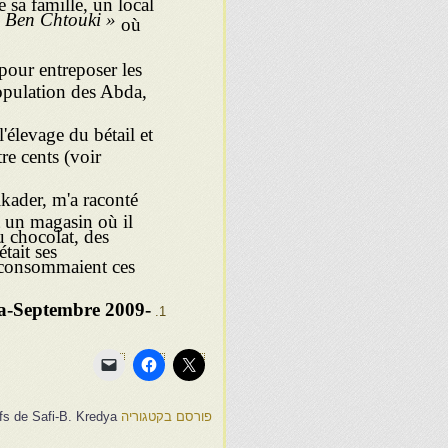
 sa famille, un local
e Ben Chtouki »
où
r entrepo­ser les
population des Abda,
levage du bétail et
re cents (voir
kader, m'a raconté
t un magasin où il
u chocolat, des
était ses
t consommaient ces
dya-Septembre 2009-
פורסם בקטגוריה
ifs de Safi-B. Kredya