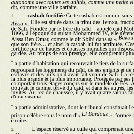
autonome avec toutes ses utilités, comme une petite vi
dit, comme une ville parfaite.
casbah fortifiée
Cette casbah est connue sous
Elle est située dans la tribu des Temxa, fract
Aïssa ».
de Safi. Fondée par le frère du caïd – appelé caïd 
1866, à l'époque du sultan Mohammed IV, elle s'étend
Bakou
Aissa Ben Omar, comme le dit Sbihi dans sa «
que son frère… et ainsi la casbah lui fut attribuée. C'e
fortifiée par de hautes et épaisses murailles qui dispos
gardée. Au temps de son prestige, elle comprenait plus
La partie d'habitation qui recouvrait le tiers de la surf
regroupait les logements du caïd, de ses enfants et de
esclaves et des juifs qu'il avait fait venir de Safi. La r
la plus grande et la plus importante. Protégée par ses 
comportait trois étages conçus sur le modèle de Fès. À 
trou­vait le cabinet privé du caïd, et dans les autres, l
invités. Au rez-de-chaussée, il y avait quatre salons fa
d'une vasque.
La partie administrative, dont le tribunal constituait l'es
El Bardouz
prison célèbre sous le nom d'«
», formée d
étroites.
L'espace réservé au culte qui comprenait une 