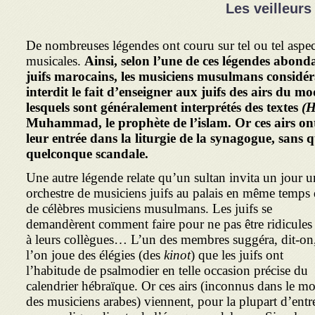
Les veilleurs
De nombreuses légendes ont couru sur tel ou tel aspect 
musicales.
Ainsi, selon l’une de ces légendes abond
juifs maro­cains, les musiciens musulmans considé
interdit le fait d’enseigner aux juifs des airs du m
lesquels sont généralement interprétés des textes
(H
Muhammad, le prophète de l’islam. Or ces airs ont,
leur entrée dans la liturgie de la synagogue, sans 
quelconque scandale.
Une autre légende relate qu’un sultan invita un jour u
orchestre de musiciens juifs au palais en même temps
de célèbres musiciens musulmans. Les juifs se
demandèrent comment faire pour ne pas être ridicules 
à leurs collègues… L’un des membres suggéra, dit-on
l’on joue des élégies (des
kinot
) que les juifs ont
l’habitude de psalmodier en telle occasion précise du
calendrier hébraïque. Or ces airs (inconnus dans le m
des musi­ciens arabes) viennent, pour la plupart d’entr