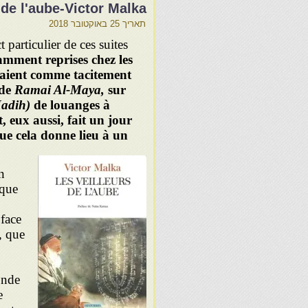
 de l'aube-Victor Malka
תאריך
25 באוקטובר 2018
particulier de ces suites
amment reprises chez les
raient comme tacitement
ode
Ramai Al-Maya,
sur
adih)
de louanges à
 eux aussi, fait un jour
que cela donne lieu à un
n
 que
face
, que
onde
e