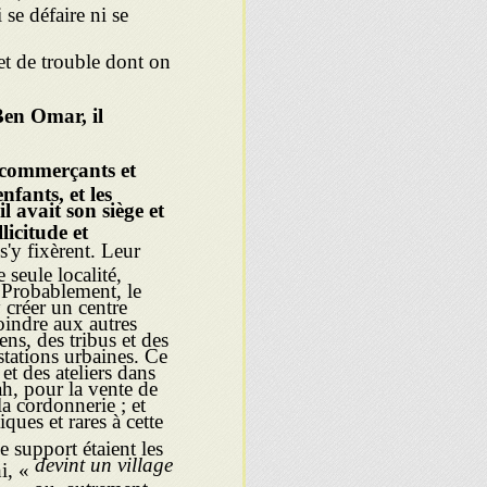
se défaire ni se
 et de trouble dont on
 Ben Omar, il
e commerçants et
enfants, et les
il avait son siège et
licitude et
s'y fixèrent. Leur
seule localité,
 Probablement, le
y créer un centre
oindre aux autres
ens, des tribus et des
stations urbaines. Ce
et des ateliers dans
ah, pour la vente de
 la cordonnerie ; et
es et rares à cette
le support étaient les
devint un village
hi, «