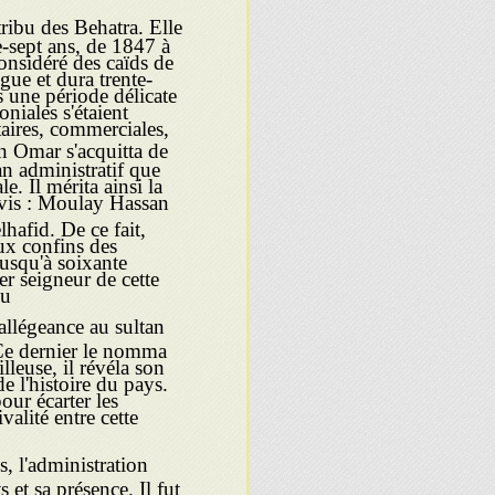
ribu des Behatra. Elle
e-sept ans, de 1847 à
onsidéré des caïds de
ngue et dura trente-
s une période délicate
oniales s'étaient
itaires, commerciales,
 Omar s'acquitta de
an administratif que
le. Il mérita ainsi la
ervis : Moulay Hassan
hafid. De ce fait,
aux confins des
jusqu'à soixante
er seigneur de cette
u.
allégeance au sultan
Ce dernier le nomma
lleuse, il révéla son
e l'histoire du pays.
our écarter les
valité entre cette
s, l'administration
s et sa présence. Il fut