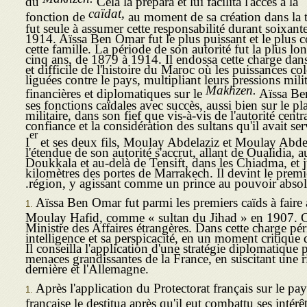
caïdat,
fonction de
au moment de sa création dans la t
fut seule à assumer cette responsabilité durant soixant
1914. Aïssa Ben Omar fut le plus puissant et le plus c
cette famille. La période de son autorité fut la plus lo
cinq ans, de 1879 à 1914. Il endossa cette charge dan
et difficile de l'histoire du Maroc où les puissances col
liguées contre le pays, multi­pliant leurs pressions mil
Makhzen.
financières et diplomatiques sur le
Aïssa Ben
ses fonctions caïdales avec succès, aussi bien sur le pl
mili­taire, dans son fief que vis-à-vis de l'autorité centra
confiance et la considéra­tion des sultans qu'il avait s
er
I
et ses deux fils, Moulay Abdelaziz et Moulay Abdel
l'étendue de son autorité s'accrut, allant de Oualidia, 
Doukkala et au-delà de Tensift, dans les Chiadma, et 
kilomètres des portes de Marrakech. Il devint le premi
région, y agissant comme un prince au pouvoir absol
Aïssa Ben Omar fut parmi les premiers caïds à faire 
Moulay Hafid, comme « sultan du Jihad » en 1907. 
Ministre des Affaires étrangères. Dans cette charge péri
intelligence et sa perspicacité, en un moment critique d
Il conseilla l'application d'une stratégie diplomatique p
menaces grandissantes de la France, en suscitant une ri
dernière et l'Allemagne.
Après l'application du Protectorat français sur le pay
française le destitua après qu'il eut combattu ses intérêt