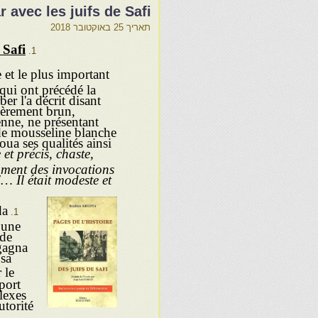
 avec les juifs de Safi
תאריך
25 באוקטובר 2018
 Safi
 et le plus important
 qui ont précédé la
r l'a décrit disant
égèrement brun,
enne, ne présentant
 de mousseline blanche
oua ses qualités ainsi
 et précis, chaste,
m­ment des invocations
 Il était modeste et
da
 une
 de
 gagna
 sa
 le
port
lexes
utorité