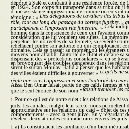
déporté à Salé et contraint à une résidence forcée, de
en 1924. Son corps fut transporté dans sa tribu où il f
d'une assistance impressionnante comme on en voit r
Des délégations de cavaliers des tribus l
témoigne : «
rôle, tout au long du passage du cortège funèbre… qu
Cela indiqu
participèrent à l'imposant rite funéraire. »
homme dans la conscience de ceux qui l'avaient connu 
considération que lui vouaient ses sujets. La mémoire
perpétuer les nouvelles de sa fermeté, sa sévérité cont
rebellaient contre son autorité ou qui complotaient con
domaine. Cela se passait au moment où les étrangers u
moyens pour affaiblir l'autorité de l'État et défaire sa s
dispensant des « protections consulaires », en se livran
en provoquant des troubles dangereux dans les région
sirent le sultan Moulay Hafid à penser que les habita
et qu'ils ne 
des villes étaient difficiles à gouverner «
règle que sous l'oppression et sous l'autorité de ceux 
Aïssa Ben Omar faisait partie de ces caïds fermes et vig
«faisait trembler les c
que le seul énoncé de son nom
Pour ce qui est de notre sujet : les relations de Aïs
juifs, les annales, malgré leur rareté, nous permettent 
approximative sur les relations du caïd – objet de ces 
comportements – avec la gent juive. En y regardant de
révèlent deux attitudes contradictoires envers les juifs 
a) Ils constituaient les auxiliaires d'un bien inépui­sa