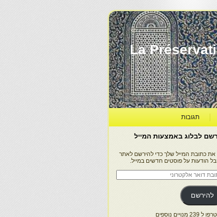
La Préservation, la Diff
תגובות
שם לבלוג באמצעות המייל
 את כתובת המייל שלך כדי להירשם לאתר
בל הודעות על פוסטים חדשים במייל.
בת
ר
טרוני
להירשם
 239 מנויים נוספים