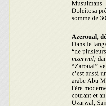
Musulmans. E
Doleitosa pr
somme de 300
Azeroual, d
Dans le lang
“de plusieur
mzerwül;
dan
“Zaroual” ve
c’est aussi u
arabe Abu Mu
l'ère modern
courant et an
Uzarwal, San