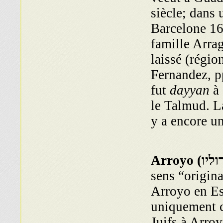
siècle; dans 
Barcelone 16
famille Arrag
laissé (régi
Fernandez, p
fut
dayyan
à 
le Talmud. La
y a encore u
וליו
Arroyo (
sens “origina
Arroyo en Es
uniquement c
Juifs à Arroy