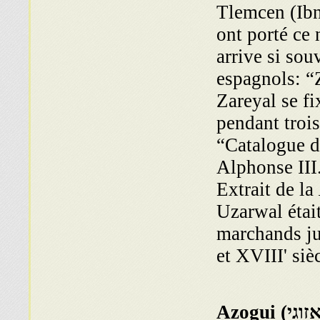
Tlemcen (Ib
ont porté ce 
arrive si so
espagnols: “Z
Zareyal se fi
pendant trois
“Catalogue de
Alphonse III
Extrait de la
Uzarwal étai
marchands ju
et XVIII' siè
זוגי
Azogui (