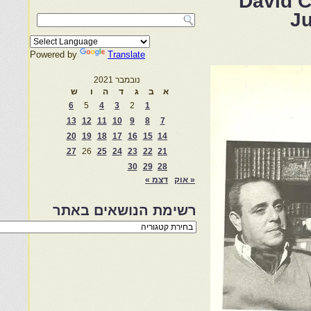
David C
Ju
Powered by
Translate
נובמבר 2021
א
ב
ג
ד
ה
ו
ש
6
5
4
3
2
1
13
12
11
10
9
8
7
20
19
18
17
16
15
14
27
26
25
24
23
22
21
30
29
28
« אוק
דצמ »
רשימת הנושאים באתר
רשימת
הנושאים
באתר