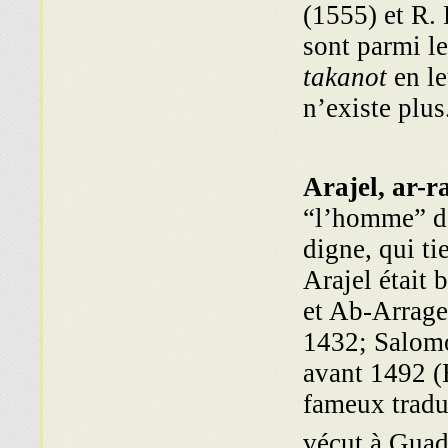
(1555) et R.
sont parmi l
takanot
en l
n’existe plus
Arajel, ar-ra
“l’homme” da
digne, qui ti
Arajel était 
et Ab-Arrage
1432; Salomo
avant 1492 (B
fameux traduc
vécut à Guad