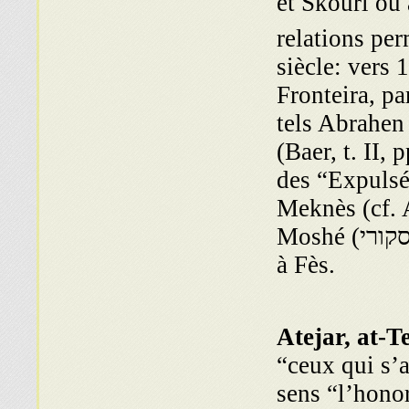
et Skouri ou 
relations pe
siècle: vers 
Fronteira, p
tels Abrahen
(Baer, t. II,
des “Expulsés
Meknès (cf. A
Moshé (אסקורי) était un talmudiste de grande réputation
à Fès.
Atejar, at-Te
“ceux qui s’
sens “l’honor