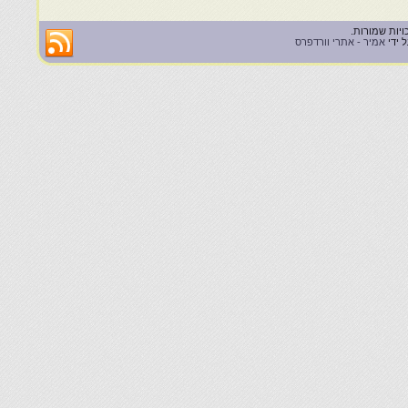
 ידי
אמיר - אתרי וורדפרס