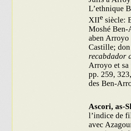
L’ethnique B
e
XII
siècle: 
Moshé Ben-A
aben Arroyo 
Castille; do
recabdador d
Arroyo et sa 
pp. 259, 323,
des Ben-Arro
Ascori, as-
l’indice de f
avec Azagour