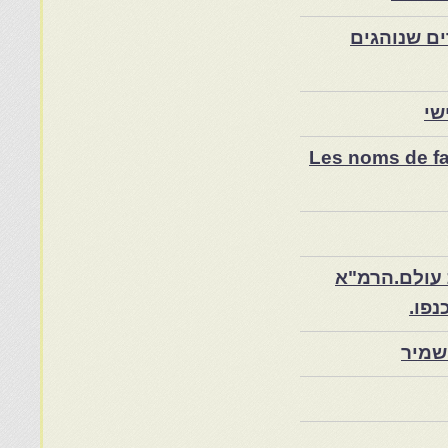
ם שנוהגים
שי
Les noms de fam
 עולם.הרמ"א
שמיר