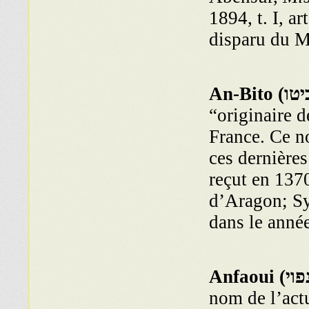
1894, t. I, ar
disparu du M
יטו
An-Bito (
“originaire 
France. Ce n
ces dernière
reçut en 1370
d’Aragon; Sy
dans le année
פוי
Anfaoui (
nom de l’act