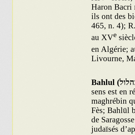
Haron Bacri r
ils ont des b
465, n. 4); 
e
au XV
siècl
en Algérie; 
Livourne, Mar
הלול
Bahlul (
sens est en r
maghrébin qu
Fès; Bahlül 
de Saragosse 
judaïsés d’a