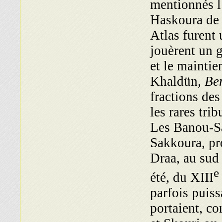
mentionnés l’
Haskoura de 
Atlas furent 
jouèrent un 
et le maintie
Khaldün,
Be
fractions de
les rares tri
Les Banou-Sa
Sakkoura, pr
Draa, au sud 
e
si
été, du XIII
parfois puiss
portaient, c