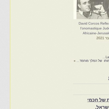
David Corcos Refle
l'onomastique Jud
Africaine-Jerusa
La
»
 של חכמי
שראל.