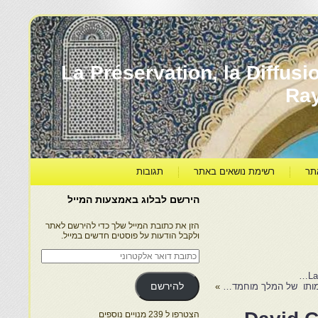
עברה ותרבותה – La Préservation, la Diffusion & le
Ra
תר
רשימת נושאים באתר
תגובות
הירשם לבלוג באמצעות המייל
הזן את כתובת המייל שלך כדי להירשם לאתר
ולקבל הודעות על פוסטים חדשים במייל.
כתובת
דואר
אלקטרוני
La
»
להירשם
הצטרפו ל 239 מנויים נוספים