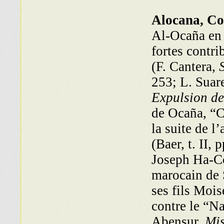
Alocana, Co
Al-Ocaña en 
fortes contri
(F. Cantera,
253; L. Suar
Expulsion d
de Ocaña, “Co
la suite de l
(Baer, t. II,
Joseph Ha-C
marocain de 
ses fils Moi
contre le “N
Abensur,
Mis