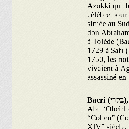
Azokki qui f
célèbre pour l
située au Su
don Abraham 
à Tolède (Bae
1729 à Safi 
1750, les no
vivaient à Ag
assassiné en 
),
בקרי
Bacri (
Abu ‘Obeid al
“Cohen” (Coh
XIV° siècle,