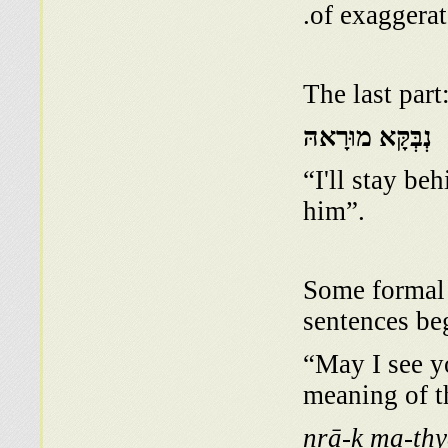
of exaggerat
נְבְּקָּא מוּרָאהּ
“I'll stay be
him”.
Some formal 
sentences be
“May I see y
meaning of t
nṛā-k ma-țḥy