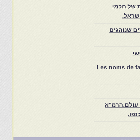
 של חכמי
שראל.
ם שנוהגים
שי
Les noms de fam
 עולם.הרמ"א