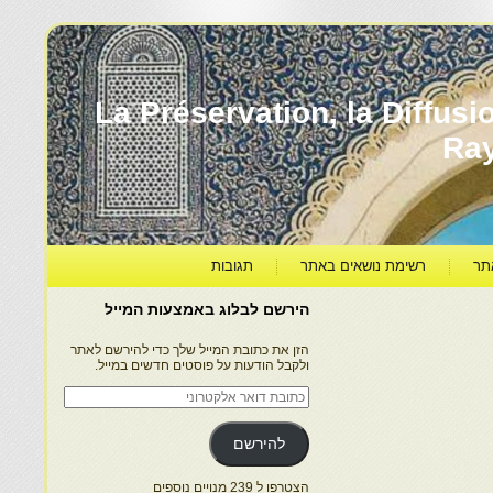
עברה ותרבותה – La Préservation, la Diffusion & le
Ra
תר
רשימת נושאים באתר
תגובות
הירשם לבלוג באמצעות המייל
הזן את כתובת המייל שלך כדי להירשם לאתר
ולקבל הודעות על פוסטים חדשים במייל.
כתובת
דואר
אלקטרוני
להירשם
הצטרפו ל 239 מנויים נוספים