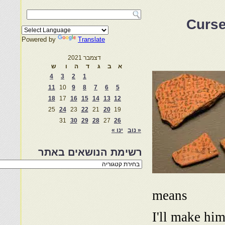
Curse
Powered by
Translate
דצמבר 2021
א
ב
ג
ד
ה
ו
ש
4
3
2
1
11
10
9
8
7
6
5
18
17
16
15
14
13
12
25
24
23
22
21
20
19
31
30
29
28
27
26
« נוב
ינו »
רשימת הנושאים באתר
רשימת
הנושאים
באתר
means
“I'll make hi