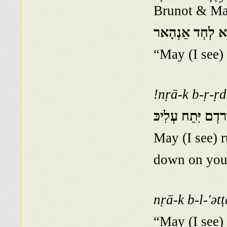
Brunot & Mal
תא לְחְד אֵנְהָאר
“May (I see) 
nṛā-k b-ṛ-ṛ
רדְם יִּתֵח עְלִיכּ
down on you
nṛā-k b-l-'ətț
“May (I see)