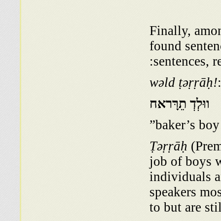
Finally, amo
found senten
sentences, re
wəld ṭəṛṛāḥ!
ווּלְדְ תֵרָּראח
baker’s boy!
Ṭəṛṛāḥ
(Prem
job of boys w
individuals a
speakers mos
to but are sti