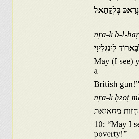
נְרָאכּ בְּלְקֵּתָאל
nṛā-k b-l-bāṛ
בָּארוֹד לִינְגְלִיזִי
(Brunot & Malka 1939: 157): 
a
British gun!
nṛā-k ḥzoṭ m
ּ חְזוֹת מחאזאת
10: “May I se
poverty!”