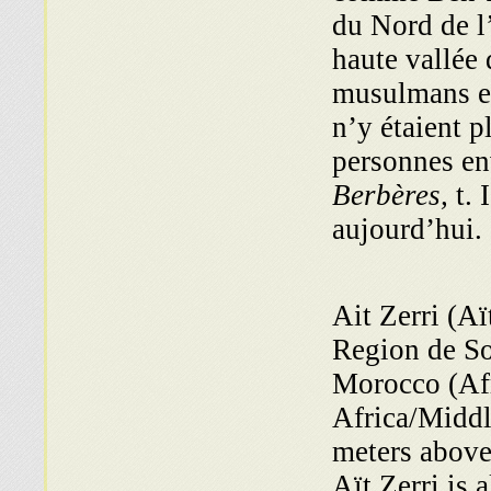
du Nord de l’
haute vallée
musulmans et
n’y étaient 
personnes e
Berbères,
t. 
aujourd’hui.
Ait Zerri (Aït
Region de S
Morocco (Afr
Africa/Middle
meters above 
Aït Zerri is 