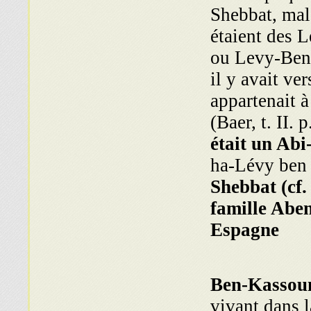
Shebbat, mal 
étaient des 
ou Levy-Ben-
il y avait ve
appartenait 
(Baer, t. II.
était un Ab
ha-Lévy be
Shebbat (cf
famille Ab
Espagne
Ben-Kassou
vivant dans 