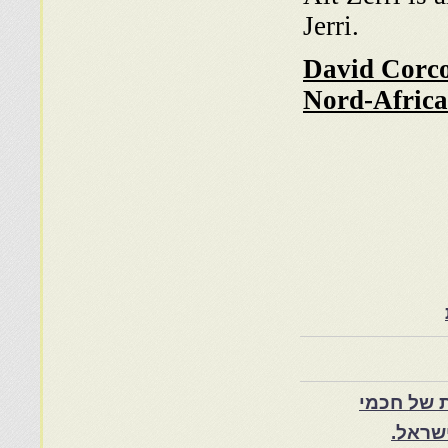
Jerri.
David Corco
Nord-Africa
 של חכמי
שראל.