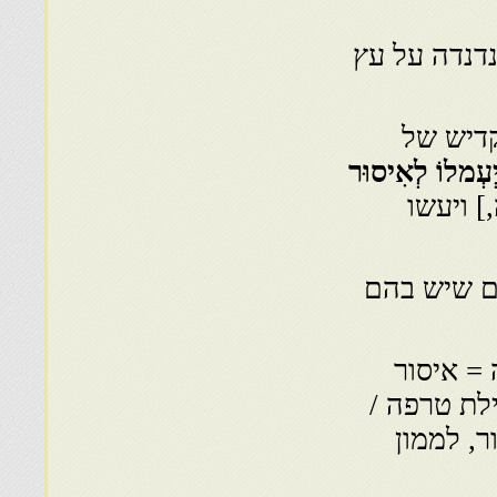
דנדה על עץ
קדיש של
ְיְעְמלוֹ לְאִיסוּר
 ויעשו
ם שיש בהם
ה = איסור
לת טרפה /
ר, לממון