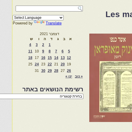
Les ma
Powered by
Translate
דצמבר 2021
א
ב
ג
ד
ה
ו
ש
4
3
2
1
11
10
9
8
7
6
5
18
17
16
15
14
13
12
25
24
23
22
21
20
19
31
30
29
28
27
26
« נוב
ינו »
רשימת הנושאים באתר
רשימת
הנושאים
באתר