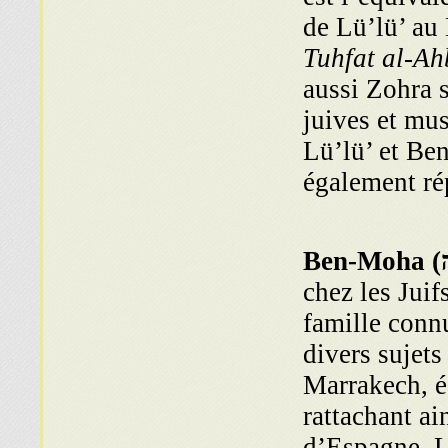
de Lü’lü’ au 
Tuhfat al-Ah
aussi Zohra 
juives et mu
Lü’lü’ et B
également ré
Ben-Moha (
chez les Jui
famille conn
divers sujet
Marrakech, é
rattachant ai
d’Espagne. L