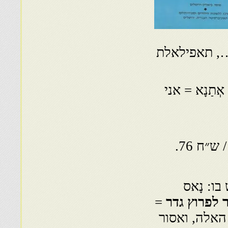
, תאפילאלת
אְתַנָא = אני
ש״ח 76.
ו: נָאס
 לפרוץ גדר
=
האלה, ואסור