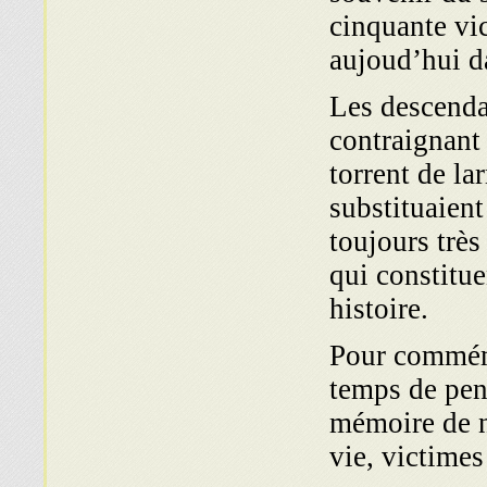
cinquante vi
aujoud’hui da
Les descenda
contraignant 
torrent de la
substituaient
toujours très
qui constitue
histoire.
Pour commémo
temps de pens
mémoire de n
vie, victimes