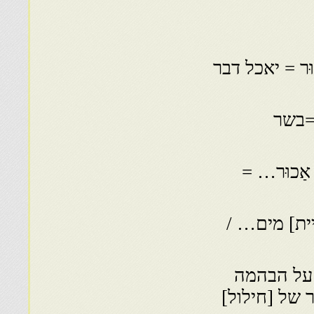
ִיסוּר = יאכל דבר
=בשר
וּר אַכוּר… =
ית] מים… /
 על הבהמה
 של [חילול]