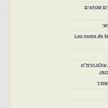
ם שנוהגים
שי
Les noms de fam
 עולם.הרמ"א
שמיר