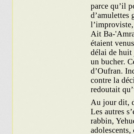
parce qu’il p
d’amulettes 
l’improviste
Ait Ba-'Amran
étaient venus
délai de huit
un bucher. Ce
d’Oufran. Ind
contre la dé
redoutait qu’
Au jour dit, 
Les autres s’
rabbin, Yehud
adolescents,