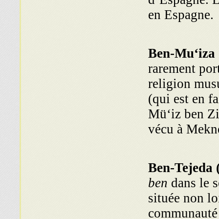
en Espagne.
Ben-Mu‘iza 
rarement por
religion mus
(qui est en f
Mü‘iz ־Mü‘iza a
vécu à Meknè
Ben-Tejeda 
ben
dans le s
située non lo
communauté j