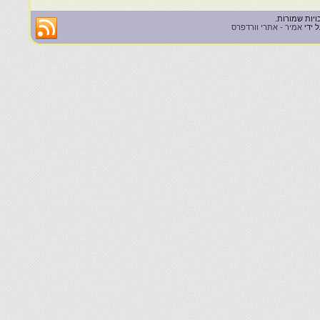
 ידי
אמיר - אתרי וורדפרס