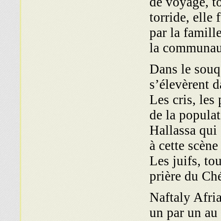
de voyage, to
torride, elle
par la famill
la communaut
Dans le souq
s’élevèrent d
Les cris, les
de la populat
Hallassa qui 
à cette scène
Les juifs, to
prière du Ch
Naftaly Afri
un par un au 