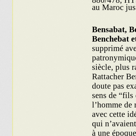
au Maroc jus
), Bensabat, 
Benchebat e
supprimé ave
patronymique
siècle, plus rare aprè.
Rattacher Be
doute pas ex
sens de “fil
l’homme de r
avec cette i
qui n’avaient
à une époque