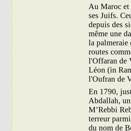
Au Maroc et a
ses Juifs. Ce
depuis des si
même une date
la palmeraie 
routes comme
l'Offaran de
Léon (in Ram
l'Oufran de 
En 1790, jus
Abdallah, un
M’Rebbi Rebb
terreur parm
du nom de B