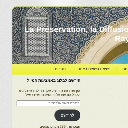
עברה ותרבותה – La Préservation, la Diffusion & le
Ra
תר
רשימת נושאים באתר
תגובות
הירשם לבלוג באמצעות המייל
הזן את כתובת המייל שלך כדי להירשם לאתר
ולקבל הודעות על פוסטים חדשים במייל.
כתובת
דואר
אלקטרוני
להירשם
הצטרפו ל 239 מנויים נוספים