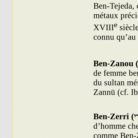
Ben-Tejeda, c
métaux précie
e
XVIII
siècle
connu qu’au
Ben-Zanou 
de femme berb
du sultan mé
Zannü (cf. 
י
Ben-Zerri (
d’homme chez
comme Ben-Ze