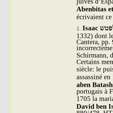
juives d’Esp
Abenbitas e
écrivaient c
פטש
Isaac
1332) dont le
Cantera, pp.
incorrectemen
Schirmann, 
Certains me״
siècle: le pui
aben Batash
portugais à F
1705 la maria
David ben I
880/478, HTS