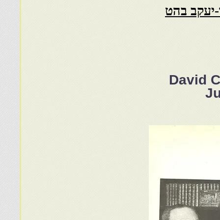
-יעקב בהט
David C
Ju