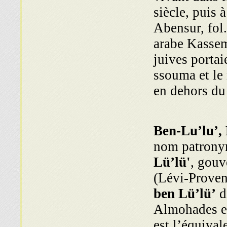
siècle, puis 
Abensur, fol
arabe Kassem
juives porta
ssouma et le 
en dehors du
Ben-Lu’lu’, 
nom patrony
Lü’lü'
, gouv
(Lévi-Proven
ben Lü’lü’
d
Almohades et 
est l’équiva