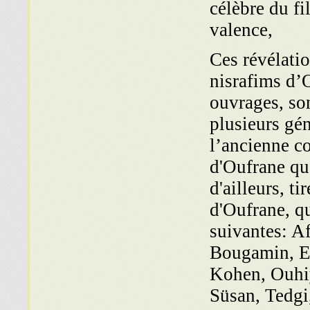
célèbre du f
valence,
Ces révélati
nisrafims d’
ouvrages, so
plusieurs gén
l’ancienne c
d'Oufrane qu
d'ailleurs, ti
d'Oufrane, qu
suivantes: A
Bougamin, El
Kohen, Ouhi
Süsan, Tedgi,