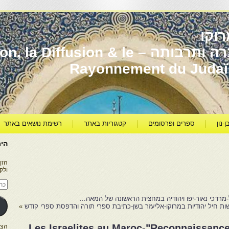
וקו
יהדות מרוקו עברה ותרבותה – usion & le
Rayonnement du Juda
ן-נון
ספרים ופרסומים
קטגוריות באתר
רשימת נושאים באתר
היר
הזן
ולק
כתו
דוא
אלק
מרדכי נאור-יפו ויהודיה במחצית הראשונה של המאה…
ות חיל יהודיות במרוקו-אליעזר בשן-כתיבת ספרי תורה והדפסת ספרי קודש
»
Les Israelites au Maroc-"Reconnaissanc
הצטרפו ל