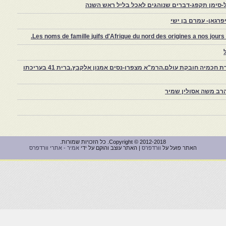
-סימן תקפג-דברים שנוהגים לאכל בליל ראש השנה
רגאן- עמרם בן ישי
Les noms de famille juifs d'Afrique du nord des origines a nos jou
צפרו – קהילה יהודית קטנה במרוקו, ויצירת חכמיה חובקת עולם.הרמ"א מצפרו-נסים אמנון אלקבץ.ברית 41 בעריכתו
רב משה אסולין שמיר
Copyright © 2012-2018. כל הזכויות שמורות.
האתר פועל על
וורדפרס
| האתר עוצב והוקם על ידי
אמיר - אתרי וורדפרס