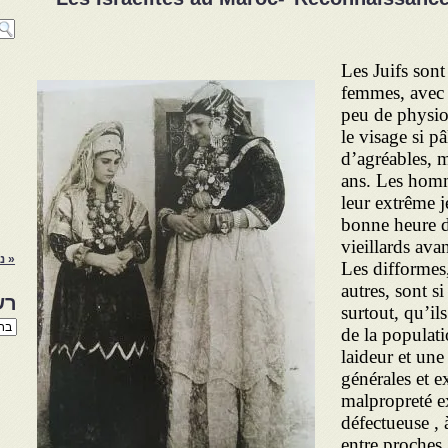
Les Juifs sont
femmes, avec d
peu de physio
le visage si pâ
d’agréables, 
ans. Les homm
leur extrême j
bonne heure de
vieillards ava
« נ
Les difformes
autres, sont s
רש
surtout, qu’il
רשי
de la populati
הנו
laideur et une
באת
générales et e
malpropreté e
défectueuse , 
entre proches 