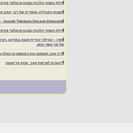
אילת השחר-הלכות ומנהגים-אלעד פורטל
משנתו הקבלית–מוסרית של רבי יעקב איפ
rs – Joseph Toledano-DeLeon-Delevante.
אילת השחר-הלכות ומנהגים-אלעד פורטל
של מר אשר כנפו.
והיה עקב תשמעון את המשפטים האלה-ה
ליקוטים לפרשת עקב יצחק פריאנטה