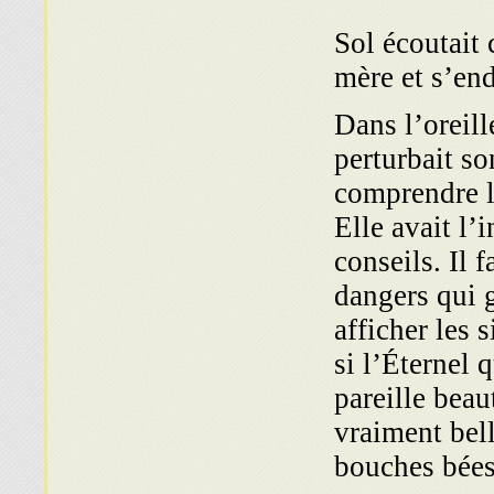
Sol écoutait
mère et s’en
Dans l’oreil
pertur­bait s
comprendre l
Elle avait l’
conseils. Il f
dangers qui 
afficher les 
si l’Éternel 
pareille beaut
vraiment bell
bouches bées