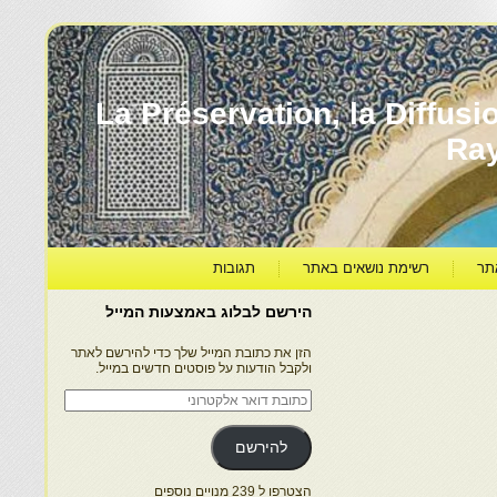
עברה ותרבותה – La Préservation, la Diffusion & le
Ra
תר
רשימת נושאים באתר
תגובות
הירשם לבלוג באמצעות המייל
הזן את כתובת המייל שלך כדי להירשם לאתר
ולקבל הודעות על פוסטים חדשים במייל.
כתובת
דואר
אלקטרוני
להירשם
הצטרפו ל 239 מנויים נוספים