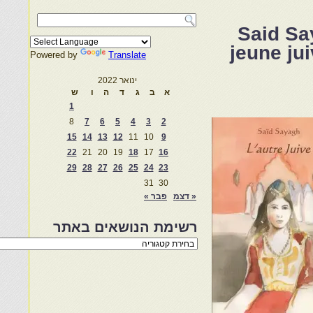
Said Sa
jeune ju
Powered by
Translate
ינואר 2022
א
ב
ג
ד
ה
ו
ש
1
8
7
6
5
4
3
2
15
14
13
12
11
10
9
22
21
20
19
18
17
16
29
28
27
26
25
24
23
31
30
« דצמ
פבר »
רשימת הנושאים באתר
רשימת
הנושאים
באתר