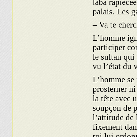
laba rapiécée
palais. Les g
– Va te cherc
L’homme ignor
participer c
le sultan qu
vu l’état du v
L’homme se pr
prosterner ni
la tête avec 
soupçon de pe
l’attitude de
fixement dan
roi lui ordon