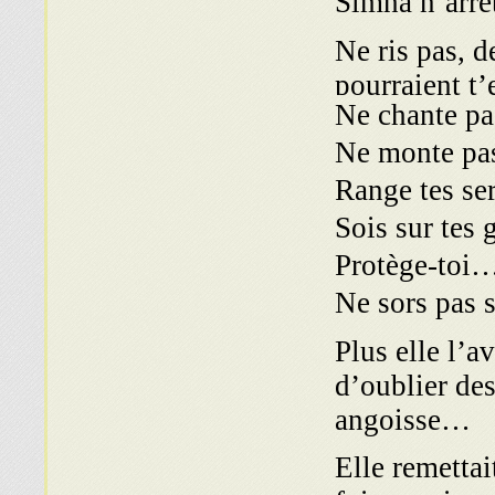
Simha n’arrêt
Ne ris pas, 
pourraient t’
Ne chante pa
Ne monte pas 
Range tes ser
Sois sur tes 
Protège-toi
Ne sors pas 
Plus elle l’av
d’oublier des
angoisse…
Elle remettai