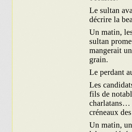
Le sultan ava
décrire la bea
Un matin, les
sultan promet
mangerait un
grain.
Le perdant au
Les candidats
fils de notab
charlatans… L
créneaux des 
Un matin, un