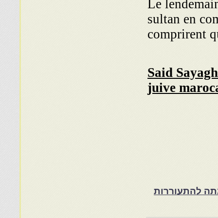
Le lendemain,
sultan en co
comprirent qu
Said Sayagh-
juive maroca
ת במרוקו בסוף המאה ה־19 ותרומתה להתעוררות