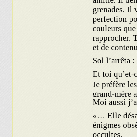
amitié. Il de
grenades. Il 
perfection po
couleurs que 
rapprocher. T
et de conte
Sol l’arrêta :
Et toi qu’et-
Je préfère le
grand-mère a
Moi aussi j’a
«… Elle désa
énigmes obsè
occultes.