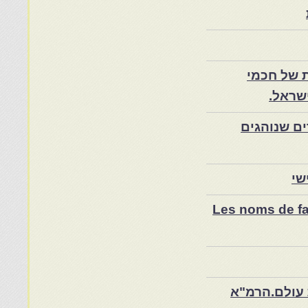
 של חכמי
שראל.
ם שנוהגים
שי
Les noms de fam
 עולם.הרמ"א