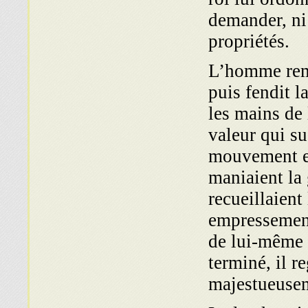
demander, ni 
propriétés.
L’homme remu
puis fendit l
les mains de 
valeur qui su
mouve­ment e
maniaient la
recueillaient 
empressement
de lui-même 
terminé, il r
majestueusem