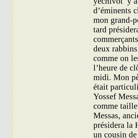
yechivot y a
d’éminents c
mon grand-pè
tard présider
commerçants 
deux rabbins
comme on les
l’heure de cl
midi. Mon pèr
était particu
Yossef Messas
comme taille
Messas, anci
présidera la 
un cousin de