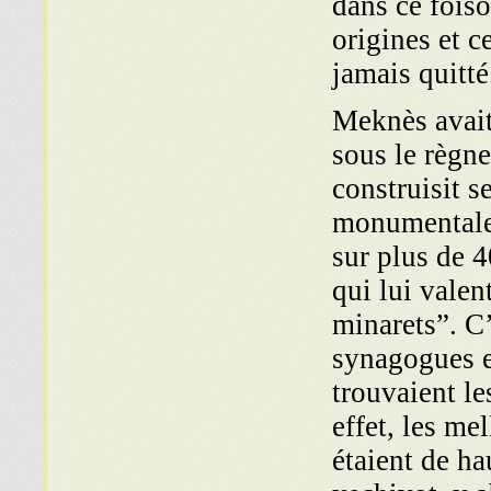
dans ce foiso
origines et c
jamais quitté
Meknès avait
sous le règn
construi­sit s
monumentales
sur plus de 
qui lui valen
minarets”. C’
synagogues e
trouvaient le
effet, les me
étaient de ha