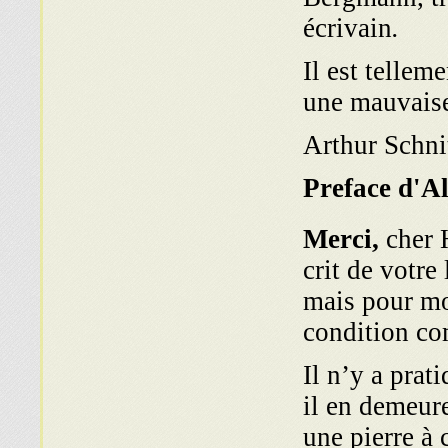
écrivain
.
Il est tellem
une mauvais
Arthur Schni
Preface d'A
Merci,
cher 
crit de votre 
mais pour mon
condition co
Il n’y a prat
il en demeur
une pierre à 