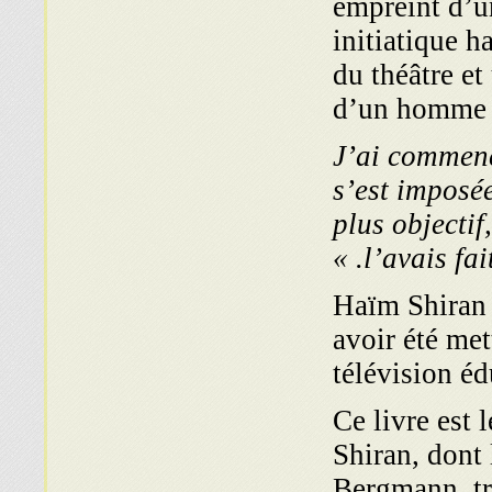
empreint d’u
initiatique 
du théâtre et
d’un homme 
J’ai commencé
s’est imposé
plus objectif
l’avais fai
Haïm Shiran a
avoir été met
télévision éd
Ce livre est 
Shiran, dont 
Bergmann, tr