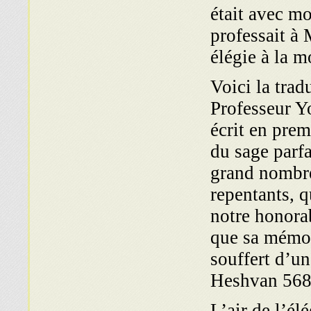
était avec m
professait à 
élégie à la 
Voici la trad
Professeur Yo
écrit en prem
du sage parfa
grand nombre
repentants, q
notre honor
que sa mémoir
souffert d’u
Heshvan 5684
L’air de l’él