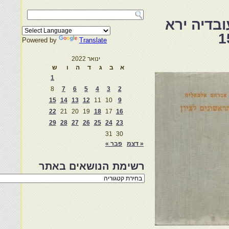
בדיה ירא
Powered by
Translate
ינואר 2022
א
ב
ג
ד
ה
ו
ש
1
8
7
6
5
4
3
2
15
14
13
12
11
10
9
22
21
20
19
18
17
16
29
28
27
26
25
24
23
31
30
« דצמ
פבר »
רשימת הנושאים באתר
רשימת
הנושאים
באתר