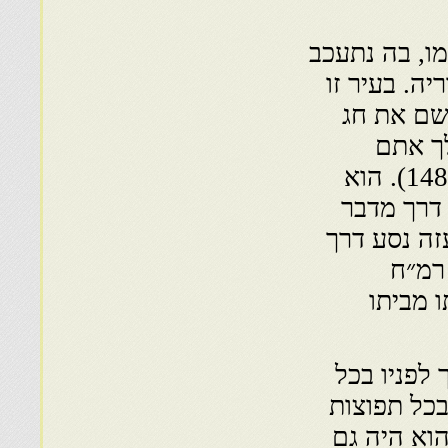
ו, בה נתעכב
ה. בעיר זו
 שם את חג
לך אתם
לקהיר, שאליה הגיע בתחלת חדש אדר רמ״ח (1488). הוא
 דרך מדבר
ום ז׳ בניסן רמ״ח (1488)-, מעזה נסע דרך
 רמ״ח
ו מביתו
 לפניו בכל
כל תפוצות
הוא היה גם