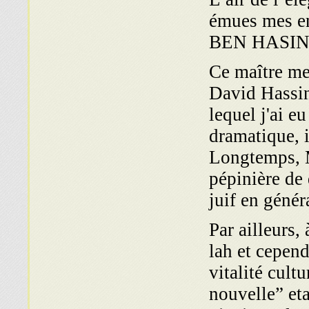
émues mes e
BEN HASIN
Ce maître me
David Hassin
lequel j'ai eu
dramatique, 
Longtemps, M
pépinière de 
juif en génér
Par ailleurs,
lah et cepend
vita­lité cul
nouvelle” et