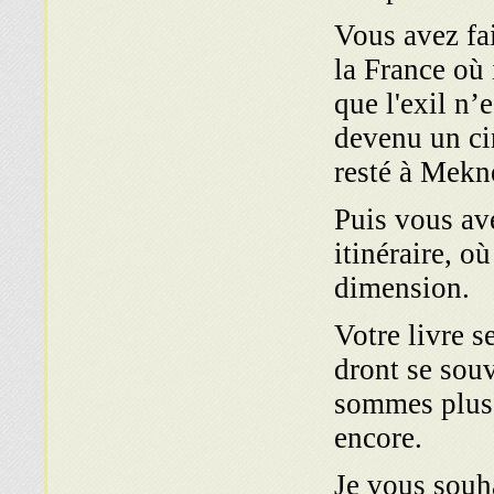
Vous avez fa
la France où 
que l'exil n’
devenu un ci
resté à Mekn
Puis vous ave
itiné­raire, 
dimension.
Votre livre s
dront se sou
sommes plus
encore.
Je vous souha