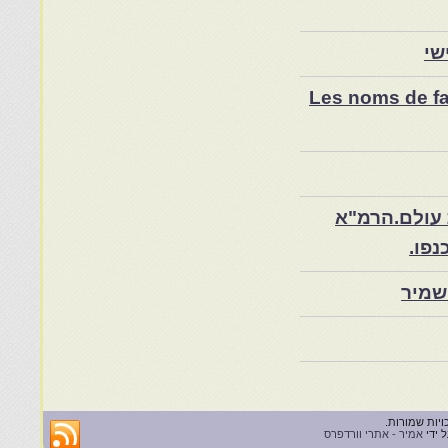
שי
Les noms de fam
 עולם.הרמ"א
שמיר
 ידי
אמיר - אתרי וורדפרס