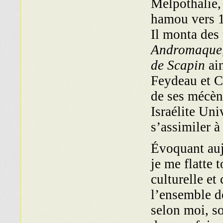
Melpothalie,
hamou vers 19
Il monta des
Andromaque,
de Scapin
ain
Feydeau et Co
de ses mécène
Israélite Uni
s’assimiler à
Évoquant auj
je me flatte 
culturelle et
l’ensemble de
selon moi, so