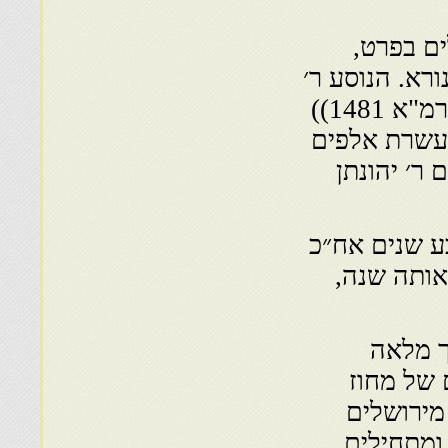
ים בפרט,
ורא. הנוסע ר׳
משולם מוולטירה שהגיע לירושלים בחדש תמוז רמ"א 1481))
עשרת אלפים
ר׳ יהונתן
ע שנים אח״כ
אותה שנה,
ך מלאה
 של מחוז
מירושלים
ומתחילים