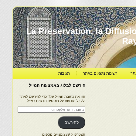
עברה ותרבותה – La Préservation, la Diffusion & le
Ra
תר
רשימת נושאים באתר
תגובות
הירשם לבלוג באמצעות המייל
הזן את כתובת המייל שלך כדי להירשם לאתר
ולקבל הודעות על פוסטים חדשים במייל.
כתובת
דואר
אלקטרוני
להירשם
הצטרפו ל 239 מנויים נוספים