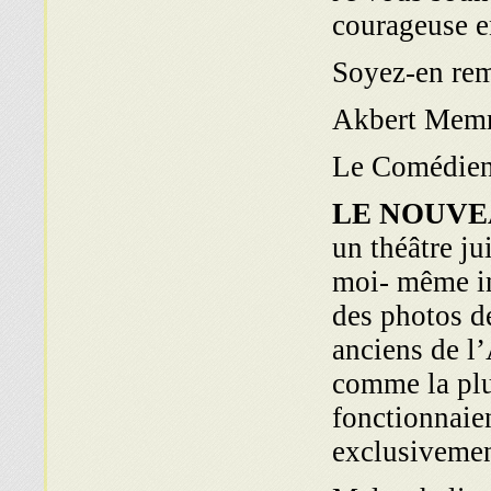
courageuse e
Soyez-en rem
Akbert Memm
Le Comédie
LE NOUV
un théâtre jui
moi- même in
des photos d
anciens de l’
comme la plup
fonctionnaien
exclusivemen