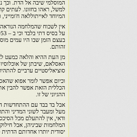
המוסלמי שיבה אל הדת. וכך נדחה
למשל, ראהו בחזונו. לעתים ק
המיוחד לאייתוללאה ח'ומייני, ו
בעצם הזמן שבו היו עמים מו
זהותם.
מן העת ההיא והלאה כמעט לא
האסלאם, שיבתן של אוכלוסיות
סוציאליסטיים ערביים להתהיר 
וכיום אפשר לומר אפוא שהאס
הכללית הזאת אפשר להבין את ה
ההגיוני של זו.
אבל בד בבד עם ההתחדשות הד
מעל ומעבר לשוני המדיני והת
ודאי, אין להתעלם מכל הסיכסוכ
המלחמות שביניהן, אבל חילוק
יסודית יותרו אחדותם הדתית 