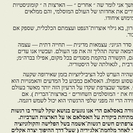
נמשך אני לומר שה ״ אחרים ״ — הארצות ה ״ קומוניסטיות
בירים את אחדותו של העולם המוסלמי, והם ממלאים
ימוש איחודו.
רון, בא גילוי אוצרות־הנפט ועצמתם הכלכלית, שספק אם
ר.
 סדר הגיוני: עצמאות מדינית — תחייה דתית — עצמה
מאה שינה תהליך זה את פני העולם. ועכשיו אנו עדים
, הקשורה בהקמת מסגדים בכל מקום, אפילו בברה״מ;
ית , לגאולתה של היסטוריה.
יה הערש לכל הציביליזציות בזמן שאירופה שקעה
שסוע ומפולג. האסלאם כמבוע כל המדעים והאמנויות הוא
. אפשר שבצרפת שקדו על הרעיון הזה יותר מאשר בעולם
וח את ״ המוסלמים השחורים ״ בארצות־הברית ). אם
ה הרי זה מפני שלפי הרגשתי הוא יכול לשמש דוגמה.
ורה באסלאם הרי אנו נוגעים בנושא שקל לעורר בו רגשות
 מתיחת ביקורת על האסלאם או על הארצות הערביות.
צרפתים חשים רגשות־אשמה בשל הפלישה והקולוניזציה
 לאחר מלחמת־אלג׳יריה ( שעל־דרך ההיפוך יצרה אקלים