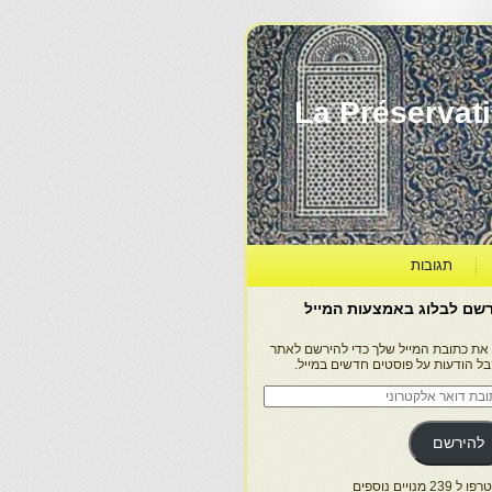
La Préservation, la Diff
תגובות
שם לבלוג באמצעות המייל
 את כתובת המייל שלך כדי להירשם לאתר
בל הודעות על פוסטים חדשים במייל.
בת
ר
טרוני
להירשם
 239 מנויים נוספים