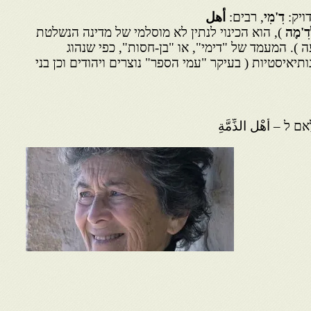
ויק:
דִ'מִ‏‏י
, רבים:
أهل
ִ'מָ‏‏ה
), הוא הכינוי לנתין לא מוסלמי של מדינה הנשלטת
 ). המעמד של "דימי", או "בן-חסות", כפי שנהוג
ותיאיסטיות ( בעיקר "עמי הספר" נוצרים ויהודים וכן בני
ַאם ל – أَهْل الذِّمَّةِ