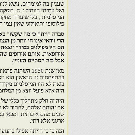
שעניין בה למומחים, נושא לני
ושל עמיתי הוותיק ז'.ה. בוסק
המוסלמית , בלי שיעורר מחקר
פילוסופי ותיאולוגי שאין עמו 
סברה הייתה כי מה שקשור בא
הרי וודאי אינו חי יותר מן הנצ
הם היו מפולגים במידה יוצאת מ
אירופאית. אותם אירופים שהיו
אבל בזה הסתיים העניין.
מאז שנת 1950 הש
בהתפתחות זו. הראשון הוא ני
בזאת לא היו המוסלמים מקוריי
היה אלא פועל יוצא מן המלחמ
היה זה חלק מתהליך כללי של ד
את זהותם שלהם, לחתור לא ר
שונים מהם איכותית. ומכאן בא
ארגוני אלא דתי.
הנה כי כן הייתה אפילו בתנוע