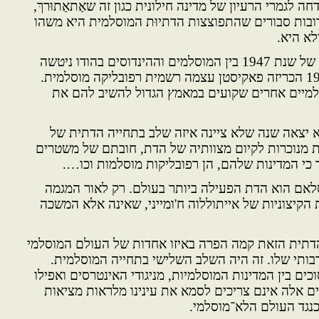
 לגמרי הרעיון של מדינה חילונית כגון זה שאַתאַתוּרךּ,
רובות סבורים שהתפוצצות הדתיוּת המוסלמית היא משהו
לא היא.
אין לשכוח שהמלחמה הנוראה של שנת 1947 בין המוסלמים וההינדוסים בהודו ניטשה
על בסיס דתי בלבד וכי ב – 1953 הכריזה פאקיסטן עצמה רשמית רפובליקה מוסלמית.
סלמיים אחרים שקועים במאמץ הגדול להשיב להם את
 יצאה שנה שלא ציינה איזה שלב בתחייה הדתית של
 מנוכרות לקיום מצוותיה של הדת, חובתם של משטרים
כי המדינות שלהם, הן רפובליקות מוסלמות וכו….
לאם הוא הדת הפעילה ביותר בעולם. רק לאור המגמה
קיצוניות של אייתוללוה ח'ומייני, שאינה אלא המשכה
תית הזאת קמה הפרה באיזו אחדות של העולם המוסלמי
רבותי שלו. זה היה השלב השלישי בתחייה המוסלמית.
ים בין המדינות המוסלמיות, מניגודי האינטרסים ואפילו
ים אלה אינם צריכים לסמא את עינינו מלראות מציאות
כנגד העולם הלא־מוסלמי.