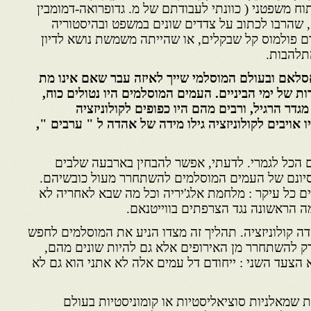
תוח משפטני ( כוונתי לעבודתם של מ. גדופרואה-דמומבין
ה, שהרבו לכתוב על צדדים שונים במשפט ובהיסטוריה
ם פולמוס קל שבקלים, או שהייתה משמשת נושא לדיון
התלהבות.
סלאם ובעולם המוסלמי שייך לאיזה עבר שאם אינו מת
רות של ימי הביניים. העמים המוסלמים היו נטולים כוח,
גדר הרגיל, ורבים מהם היו כפופים לקולוניזציה
 אויבים לקולוניזציה גילו מידה של אהדה ל " ערבים ",
תנה פתאום הכל לגמרי. לדעתי, אפשר להבחין בארבעה שלבים
סיונם של העמים המוסלמים להשתחרר מעול כובשיהם.
ם כל עיקר : מלחמת אלג'יריה וכל מה שבא לאחריה לא
ה הראשונה נגד הצרפתים בווייטנאם.
ה קולוניזציה. תהליך זה מצדו הניע את המוסלמים לחפש
ק להשתחרר מן האירופים אלא גם להיות שונים מהם,
 הצעד השני : ייחודם דל עמים אלה לא אתני הוא גם לא
ות שמאלניות סוציאליסטיות או קומוניסטיות בעולם