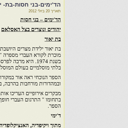
הד'ימים-בני חסות-בת- י
תאריך
20 ביולי 2012
הד'ימים – בני חסות
יהודים ונוצרים בצל האסלאם
בת יאור
בת יאור ילידת מצרים היושבת 
מוכרת לקורא העברי מספרה " 
בשנת 1974. היא מרבה
בלתי מוסלמיים בעולם המוסלמ
ובמהדורות מורחבות בהרבה, באנגל
מבקרים אירופיים העריכו אותו כ
בתחומו " התרגום העברי חופף
הספר.
ד'ימי
מתוך ויקיפדיה, האנציקלופדי