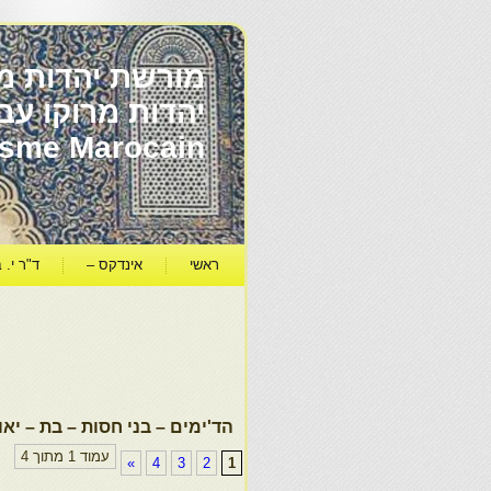
מורשת יהדות מר
ïsme Marocain
ראשי
אינדקס –
ד"ר י. ב
הד'ימים – בני חסות – בת – יאו
עמוד 1 מתוך 4
»
4
3
2
1