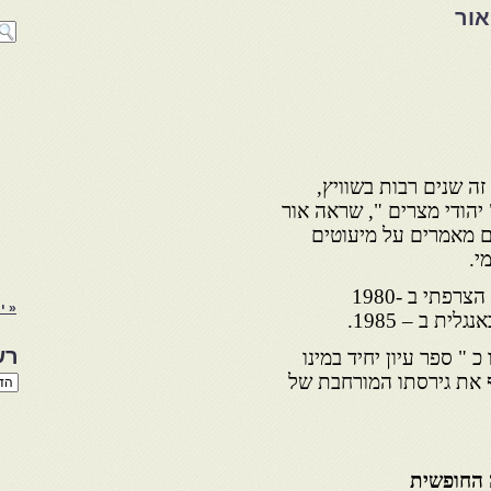
אור
זה שנים רבות בשוויץ,
יהודי מצרים ", שראה אור
 לפרסם מאמרים על מיעוטים
י.
הספר הנוכחי ראה אור במקורו הצרפתי ב -1980
« י
ית ב – 1985.
רש
 " ספר עיון יחיד במינו
 את גירסתו המורחבת של
רשי
הנו
באת
ה החופשית