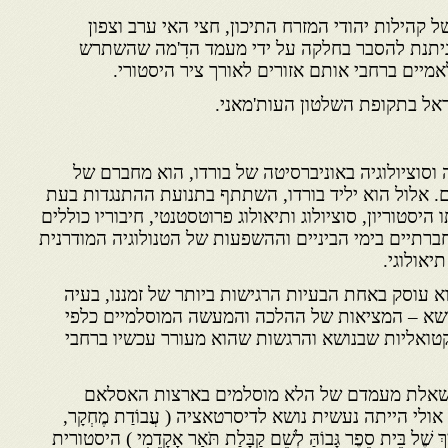
ל קהילות יהודי המזרח התיכון, חצי האי ערב וצפון
ניתנת להסבר בחלקה על ידי מעמד הדִ'מה שהשתרש
מיים ברחבי אותם אזורים לאורך ציר היסטורי.
אל בתקופת השלטון העות'מאני.
 וסוציולוגיה באוניברסיטה של בורדו, הוא מחברם של
 אלול הוא יליד בורדו, השתתף בתנועת ההתנגדות בעת
יסטוריון, סוציולוג ותיאולוג פרוטסטנטי, חיבוריו כוללים
רתיים בימי הביניים וההשפעות של הטנולוגיה המודרנית
יאולוגי.
א עוסק באחת הבעיות הרגישות ביותר של זמננו, בעיה
ושא – המציאות של ההלכה והמעשה המוסלמיים כלפי
טואליות שבנושא והרגשות שהוא מעורר עכשיו ברחבי
 שאלת מעמדם של הלא מוסלמים בארצות האסלאם
י הייתה נעשית נושא לדיסרטאציה ( עֲבוֹדַת מֶחְקָר,
ְמָךְ שֶׁל בֵּית סֵפֶר גָּבוֹהַּ לְשֵׁם קַבָּלַת תֹּאַר אָקָדֵמִי ) היסטורית