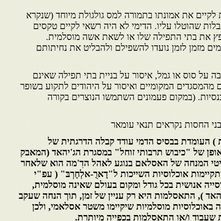
ות לקיים את אמונתו בתמורה למס גולגולת מיוחד (שנקרא
בלות שהוטלו עליו. הדימי לא היה רשאי לקיים טקסים
פץ את בתי התפילה שלו או לשאת אשה מוסלמית.
מים מזמן לזמן נועדו להשפילם ולהבליט את נחיתותם
בה על סוס או גמל, איסור על בניית בתי תפילה שאינם
ם מהמסגדים המקומיים ואיסור על היהודים לתקוע בשופר
נסיות. (במקום פעמונים השתמשו הנוצרים בקורה
ני החסות נקראים תנאי עומאר
 ) העומדת בבסיס הדמי עודד קבלה הדרגתית של
ופן של "כיבוש תרבותי זוחל" במסגרת הג'יהאד (המאבק
יטי המנחה של האסלאם בנוגע לאהל הדִ'מה הוא שלאחר
ימות אוכלוסיות השייכות ל"דָ‏ארֻ-אלְחָ‏רְבּ‏" ( עפ"י
ייה אנושית בכל גודל ומקום בעולם שאינה מוסלמית,
אד ), התאסלמות היא רק עניין של זמן, תוך הנחה שעקב
ה באוכלוסיות מוסלמיות שיקיימו משטר אסלאמי, ולכן
עבוד ו/או התאסלמות בכפייה מיותרת.