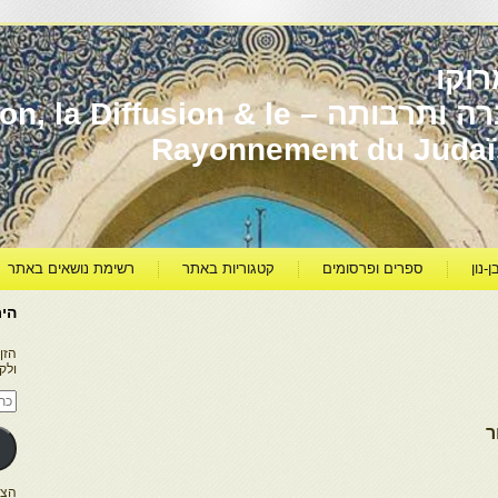
וקו
יהדות מרוקו עברה ותרבותה – usion & le
Rayonnement du Juda
ן-נון
ספרים ופרסומים
קטגוריות באתר
רשימת נושאים באתר
היר
הזן
ולק
כתו
דוא
אלק
ר
הצטרפו ל