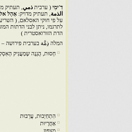
דִ'ימִי
( ערבית
ذمي
, תעתיק מד
الذمة
, תעתיק מדויק:
אַ‏הְל אלד
על פי חוקי האסלאם, ( השריעה
לתרגמו, ניתן לבני הדתות המונ
הדת הזורואסטרית )
המלה ذِمَّة בערבית פירושה –
חָסוּת, הֲגָנָה שֶמַעֲנִיק הָאִסְל
הִתְחַיְבוּת, עֲרֵבוּת
אַחֲרָיוּת
מַצְפּוּן