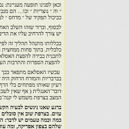
וכאן לפנינו תופעה מעניינת: 
״ וה ״ נוצריות ״ וכו… הם מג
כביכול תפקיד של ״ מדחס ״ למ
לבסוף, וברור שזהו השלב האח
יש צורך להרחיב עליו את הדיבו
בכללותו מתנהל תהליך זה לפי
כלכלית. בתוך פחות ממחצית ה
לתכנית כבירה להפצת האסלאם
להפצת הספרות והתרבות הערב
עכשיו האסלאם מתפאר בכך שה
בברבריות והמזרח הרחוק היה 
רעיון שאותו מפתחים בלי הרף
דובר־האנגלית ( אף שאין לשכ
המצב בצרפת משמש לי קנה־מיד
ברגע שאנו ניגשים לבעיה הקש
עזים. בצרפת שוב אין סובלים
כמה וכמה טעמים יש לדבר: ה
שלהם בצפון אפריקה, ומה עוד