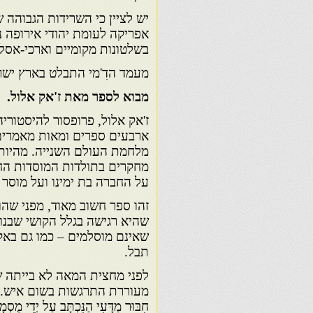
יש לציין כי השרידות הגבוהה ש
אפריקה לעומת יהודי אירופה 
בשלטונות מקומיים וארכי-אסלא
מעמד הדִ'מי התבלט בארץ ישר
מבוא לספר מאת ז'אק אלול.
ז'אק אלול, פרופסור להיסטוריה
ארבעים ספרים ומאות מאמרים.
מלחמת העולם השנייה. מהיותו ה
מחקרים בתולדות המוסדות החב
על החברה בת ימינו ועל מוסר ת
זהו ספר חשוב מאוד, מפני שהו
שהיא רגישה בגלל הקושי שבנ
שאינם מוסלמים – כמו גם באק
תבל.
לפני מחצית המאה לא בייתה
מעוררת התרגשות בשום איש. אול
חִבּוּר מַדָּעִי הַנִּכְתָּב עַל יְדֵי מֻס