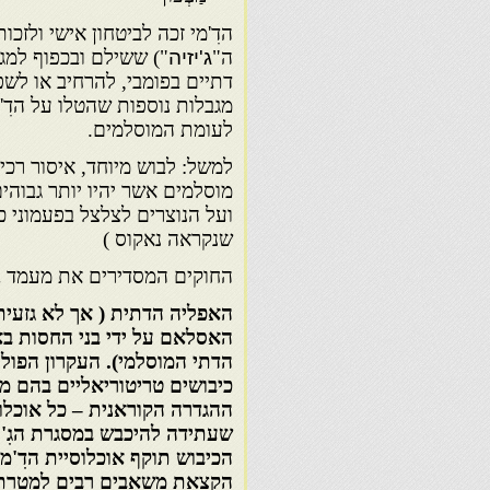
הדִ'מי זכה לביטחון אישי ולזכ
ה"
ג'יזיה
") ששילם ובכפוף למג
דתיים בפומבי, להרחיב או לש
מגבלות נוספות שהטלו על הדִ'
לעומת המוסלמים.
למשל: לבוש מיוחד, איסור רכי
מוסלמים אשר יהיו יותר גבוהי
ועל הנוצרים לצלצל בפעמוני כ
שנקראה נאקוס )
החוקים המסדירים את מעמד ב
האפליה הדתית ( אך לא גזעית
האסלאם על ידי בני החסות בא
הדתי המוסלמי). העקרון הפול
כיבושים טריטוריאליים בהם מתקי
ההגדרה הקוראנית – כל אוכלוס
שעתידה להיכבש במסגרת הגִ'ה
הכיבוש תוקף אוכלוסיית הדִ'מ
הקצאת משאבים רבים למטרת ש