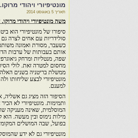
מונטיפיורי ויהודי מרוקו.
תאריך
5 באוגוסט 2014
משה מונטיפיורי ויהודי מרוקו. 
סיפורו של מונטיפיורי הוא ביטו
סולידריות עם אחים לצרה גם 
כשעבר, מסורת ואמונה משותפ
אותם בעבותות של ערבות הדד
שפה, מנטליות ומרחק גיאוגרפי 
מחסום למטרה זאת. לולי הסיו
ממשלת בריטניה בשנים האלה, 
מונטיפיורי לבצע שליחותו ולה
למענם.
הסיפור הזה מציג גם אשליה, א
ותמימות. מונטיפיורי לא הכיר
המוסלמית, שאינה מעניקה שוויו
מילות נימוס ובין מעשה. הוא 
בפועל, שבה המושלים המקומיי
מונטיפיורי גם לא ידע שהמוסל