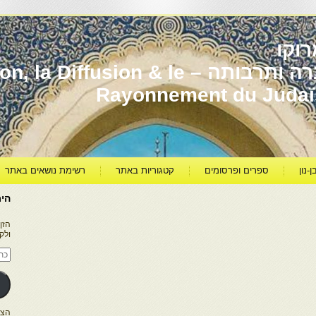
וקו
יהדות מרוקו עברה ותרבותה – usion & le
Rayonnement du Juda
ן-נון
ספרים ופרסומים
קטגוריות באתר
רשימת נושאים באתר
היר
הזן
ולק
כתו
דוא
אלק
הצטרפו ל