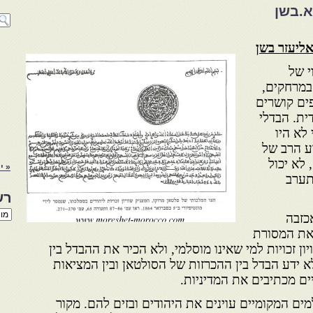
א.בשן
אליעזר בשן
י של
במרחקים,
ים קושרים
ית. הבדלי
לא היו
ע הרב של
לא יכול
« י
תערב
רש
רשי
כזבה
הנו
 את המסורת
באת
ן זכויות למי שאינו מוסלמי, ולא הכיר את ההבדל בין
לא ידע הבדל בין ההכרזות של הסולטאן ובין המציאות
ם מכתיבים את המדיניות.
מים המקומיים עוינים את היהודים ובזים להם. מקור