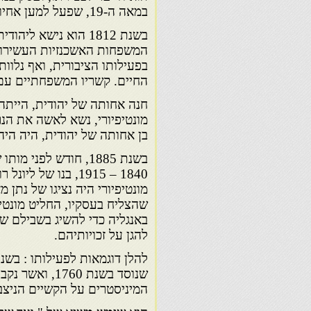
במאה ה-19, שפעל למען אחיו היהודים באנגליה ומחוצה לה.
המשפחות האשכנזיות העשירות ב
בפעילותו הציבורית, ואף נלוות
החיים. קשריו המשפחתיים עם 
חנה אחותה של יהודית, הייתה
מונטיפיורי, נשא לאשה את הנר
בן אחותה של יהודית, היה היהודי הראש
בשנת 1885, חודש לפנ
1840 – 1915, בנו ש
שהצליח בעסקיו, החליט מונטיפ
באנגליה כדי להשיג בשבילם שוו
להגן על זכויותיהם.
המיניסטרים על הקשיים הניצבי