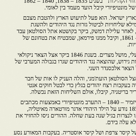
הוא שימש משיא של " ועד שלוחי הקהילות " בשנים 1835 – 1838, 1840 – 1862
בארץ ישראל. הוא פעל לתיעוש הארץ ולהטבת מצבם
לא שליחויות לביטול גזרות נגד היהודים ולהשגת
מנציפציה להם. בשנת 1840, לאחר עלילת דמשק, ביקר בקושטא אתל הסולטאן עבד
אלמג'יד ששלט בשנים 1839 – 1861, וקיבל ממנו פירמאן, שמבטיח את בטחונם של
ות.
באותה שנה ביקר אצל מחמד עלי, מושל מצרים. בשנת 1846 ביקר אצל הצאר ניקולאי
ת גירוש, שהוצאה נגד היהודים שגרו בגבולה המערבי של
יפיורי אצל הסולטאן הועת'מני, והלה העניק לו אות של חבר
18 יצא לרומניה בעקבות רצח יהודים בגלץ כדי לבטל חוקים אנטי
ריר בריטניה, קיבלוֹ, אולם השליחות הזאת נכשלה.
בעקבות עלילות דם בירות ובאיזמיר – 1840 – התערב מונטיפיורי באמצעות מכתבים
וקשרים דיפלומטיים. בשנת 1858 נודע על הילד היהודי אדגר מורטארה מאיטליה,
נצרות בגיל שנה בעת שחלה. ההורים ניסו להחזיר את
לא עלה בידם.
ל קיסר צרפת ושל קיסר אוסטריה. בעקבות המאורע נסע