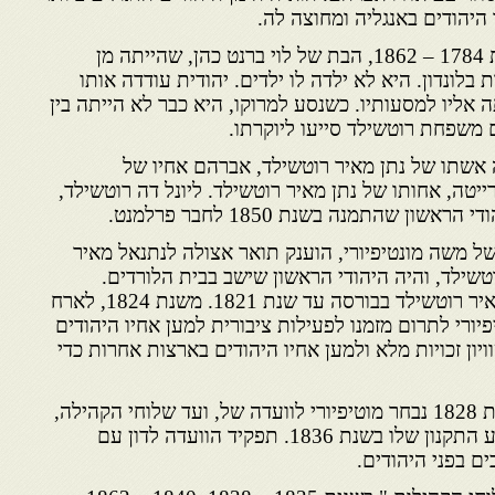
בשנת 1812 הוא נישא ליהודית 1784 – 1862, הבת של לוי ברנט כהן, שהייתה מן
לונדון. היא לא ילדה לו ילדים. יהודית עודדה אותו
ה אליו למסעותיו. כשנסע למרוקו, היא כבר לא הייתה בין
משפחת רוטשילד סייעו ליוקרתו.
 אשתו של נתן מאיר רוטשילד, אברהם אחיו של
ייטה, אחותו של נתן מאיר רוטשילד. ליונל דה רוטשילד,
ון שהתמנה בשנת 1850 לחבר פרלמנט.
י מותו של משה מונטיפיורי, הוענק תואר אצולה לנתנאל מאיר
ל ליונל רוטשילד, והיה היהודי הראשון שישב בבית הלורדים.
מונטיפיורי היה נציגו של נתן מאיר רוטשילד בבורסה עד שנת 1821. משנת 1824, לארח
יורי לתרום מזמנו לפעילות ציבורית למען אחיו היהודים
יון זכויות מלא ולמען אחיו היהודים בארצות אחרות כדי
להלן דוגמאות לפעילותו : בשנת 1828 נבחר מוטיפיורי לוועדה של, ועד שלוחי הקהילה,
שנוסד בשנת 1760, ואשר נקבע התקנון שלו בשנת 1836. תפקיד הוועדה לדון עם
ם בפני היהודים.