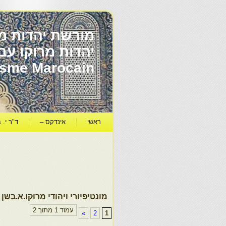
מורשת יהדות מר
ïsme Marocain
ראשי
אינדקס –
ד"ר י. ב
מונטיפיורי ויהודי מרוקו.א.בשן
עמוד 1 מתוך 2
»
2
1