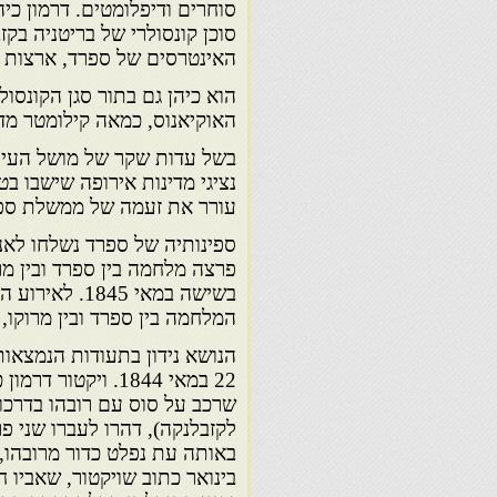
האינטרסים של ספרד, ארצות ה
הוא כיהן גם בתור סגן הקונסו
האוקיאנוס, כמאה קילומטר מדרו
נציגי מדינות אירופה שישבו בט
עורר את זעמה של ממשלת ספר
בשישה במאי 45
המלחמה בין ספרד ובין מרוקו, שהייתה 
לקזבלנקה), דהרו לעברו שני פ
בינואר כתוב שויקטור, שאביו ח