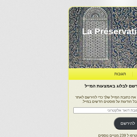
La Préservation, la Diff
תגובות
שם לבלוג באמצעות המייל
 את כתובת המייל שלך כדי להירשם לאתר
בל הודעות על פוסטים חדשים במייל.
בת
ר
טרוני
להירשם
 239 מנויים נוספים