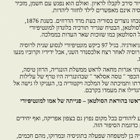
ור סירב לקבלו לראיון. ואולם הוא נפגש עם חשמן, מזכיר
סיה אינם מאפשרים לילד לחזור ליהדות.
בשנת 1860 הוא התערב כשנטבחו נוצרים בסוריה בעת מרד הדרוזים. בשנת 1876,
לטאן, הבטיח שגריר תורכיה בלונדון למונטיפיורי
ל הסולטאן כמו שזוכות שאר העדות בממלכה.
בשנת 1878 ביקר מונטיפיורי בגיאורגיה. בגיל 97 ביקש מונטיפיורי לנסוע שנית לרוסיה
סיה לאחר רצח אלכסנדר השני, אבל ידידיו וקרוביו מנעו
.
יפיורי שתי אגרות מחאה לראש ממשלת הונגריה, הרוזן טיסה,
הכפר " טסה אסלאר " שבהונגריה היו טרף של עלילות
רתו ותמיכתה של המלכה ויקטוריה בו, העניקו לו גישה אל
גדילו את מעמדו בקרבם.
תז ראשו בהוראת הסולטאן – פנייתה של אמו למונטיפיורי
 ליהודים בכל מקום נפוץ גם בצפון אפריקה, ואף יחידים
כדוגמת הסיפור הזה.
היה בן למשפחה שפעלה בתוניסיה ובמרוקו, מהם חכמים,