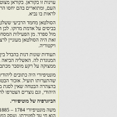
עוינות זו בקוראן. בקוראן מצ
העם, ומתוארים בהם יחסו הרע 
לראות בו נביא.
בביסים על אדמת מרוקו. לכן ה
מול ספרד. מן הפעילות המסחר
זאת היה הסולטאן מעוניין לרצ
ויקטוריה.
תעודות שונות דנות בהבדל בין
המנוגדת לה. האשליה הביאה 
ממצוקה על רקע מוסבר מכתבו החוזר של
מונטיפיורי היה כתובים ליהודי
שהתערותו תועיל. אזכור הבט
בהצהרה הבטחה שאין לסגת ממ
היהודי, וגם נוצרים הצטרפו לה
הביוגרפיה של מוטיפיורי.
הוא חי עד לפטירתו, ועסק במס