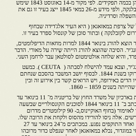
סוחרים ודיפלומטים. דרמון כיהן בכמה תפקידים. לפי מקור מ-14 באוגוסט 1843 שימש
סוכן קונסולרי של בריטניה בקזבלנקה, ולפי מידע מ-26 במאי 1845 ייצג בעיר זו גם את
שפלה וסרדיניה.
ל של צרפת במאזאגאן ( היא העיר אלג'דידה שבחוף
ם לקזבלנקה ) ובתור סוכן של קונסול ספרד בעיר זו.
בשל עדות שקר של מושל העיר הוצא להורג בינואר 1844 למרות מחאות הדיפלומטים,
נג'יר. הסיבה שהוצא להורג הייתה שֶירה על מאורי. הדבר
ד, והיא שלחה אולטימטום לסולטאן עבר לרחמן השני.
ספינותיה של ספרד נשלחו לאנג'יר, וצבא עמד להישלח לסבתה ( CEUTA ). כמעט
פרצה מלחמה בין ספרד ובין מרוקו בשנת 1844. לבסוף יוּשב המשבר בהסכם שנחתם
18. לאירוע היו הדים באירופה, ויש הרואים קשר בין אירוע זה ובין
בשנים 1859 – 1860.
הנושא נידון בתעודות הנמצאות בארכיון של משרד החוץ של בריטניה מ־ 11 בינואר עד
22 במאי 1844. ויקטור דרמון כתב ב־ 11 בינואר 1844 לסוכנים הקונסולריים שבשעה
שרכב על סוס עם רובהו בדרכו לאזימור (בחוף האוקיינוס,כ- 90 קילומטרים מדרום
רשים. אלה ניסו להורידו מהסוס ולקחת את הרובה שלו.
באותה עת נפלט כדור מרובהו, ואחד התוקפים נפגע. במכתכים מ־24 בינואר עד 27
י במוגדור, נכלא במאזאגאן לאחר שנפלט כדור מרובהו