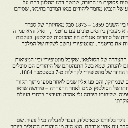
וטטים פסוקים מן התורה, שמשה רבנו מתלונן בהם על
של הנביא מחמד ליהודים בנאו המדבר בחיג'אז, שסירבו
הסולטאן מחמד הרביעי ששלט בין השנים 1859 – 1873 סבל מאחיזתה של ספרד
וא מעוניין ביחסים טובים עם בריטניה, הואיל והיא עמדה
ית של סוחרים אנגלים היו מהכנסות לסולטאן. בעקבות
ות את בריטניה, ומונטיפיורי נחשב לשליח של המלכה
 ההצהרה של הסולטאן, שקיבל מונטיפיורי ובין המציאות
גם להנחה, שמא בשל התנהגותם של היהודים הם סובלים
 מונטיפיורי לקהילות מ-7 בספטמבר 1864.
ם שבמרוקו, והם פנו אליו שנים לאחר מסעו מתוך תקווה
חתו של הסולטאן שנים לאחר ההצהרה – פירושה שראו
נה. שליחותו היכתה גלי אהדה והערצה ברחבי העולם
וקרתו
משה מונטיפיורי 1784 – 1885 נולד בליוורנו שבאיטליה, ועבר לאנגליה בגיל צעיר. שם
חר עם אחיו אברהם. הוא היה מן היהודים הדגולים ביותר