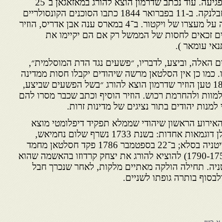
ופגע במוסלמי, והלה נפטר מהפגיעה. עוד נכתב שדרמון הוצא להורג במאזאגאן ב־25
בינואר 1844, וראשו נשלח לקזבלנקה. ב-11 בפברואר 1844 כתבו הסוכנים הקונסולריים
שבטנג׳יר לסלטאן מכתב מחאה על מעצרו של ויקטור. ב־4 במארס ענה אבן אדריס, הוזיר
ם זכאים לחסות של הממשל רק אם הם יקיימו את
אי עומאר ).
ים האלה, וביצע, לדבריו, ״פשעים נגד הדת המוסלמית״,
 כמו כן אין הסלטאן מרשה שיהודים יקבלו חסות ממדינה
זרה. במכתב מ־27 באפריל 1844 טען הוזיר שדרמון הוצא להורג ״בשל הפשעים שביצע,
למוות ולהחרמת רכוש. הוזיר הוסיף וכתב שכבר מסרו להם
מנות יהודים בתור נציגים של מדינות זרות.
האירוע הראשון שיהודי שממלא תפקיד דיפלומטי מוצא
להורג בלא חקירה ומשפט. להלן דוגמאות אחדות: בשנת 1733 נשרף שלום נחמיאש,
תורגמן של סגן הקונסול של בריטניה בסלא; ב־22 בספטמבר 1786 פקד חסלטאן מחמד
אבן עבדאללה (שלט בשנים 1790-1757) להוציא להורג את יצחק קרדוזו בהאשמה שהוא
יטניה. תחילה הולקה מאתיים מלקות, לאחר שנכרך חבל
ולבסוף בותרה גופתו לשניים.