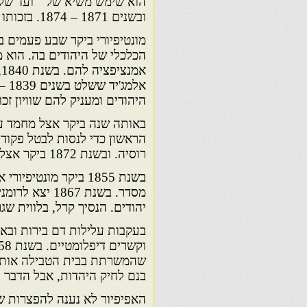
ובשנים 1871 – 1874. בזכותו של מונטיפיורי קיבל הועד מעמד בין לאומי.
מונטיפיורי ביקר שבע פעמים 
הכלכלי של היהודים בה. הוא מי
א
היהודים ומעניק להם שוויון זכוי
הראשון כדי לנסות לבטל פקודו
רוסיה. ובשנת 1872 ביקר אצל הצאר אלכסנדר השני.
בשנת 1855 ביקר מונט
מסדר. בשנת 67
יהודים. הנסיך קרל, בלווית שג
שהמשרתת בבית הטבילה אותו ל
בנם לחיק היהדות, אבל הדבר 
האפיפיור לא נענה להפצרות ש