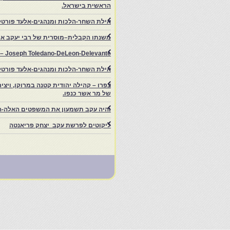
הראשית בישראל.
אילת השחר-הלכות ומנהגים-אלעד פורטל
משנתו הקבלית–מוסרית של רבי יעקב איפ
rs – Joseph Toledano-DeLeon-Delevante.
אילת השחר-הלכות ומנהגים-אלעד פורטל
של מר אשר כנפו.
והיה עקב תשמעון את המשפטים האלה-ה
ליקוטים לפרשת עקב יצחק פריאנטה