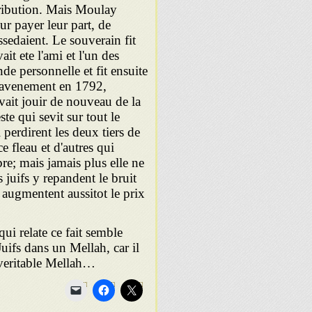
tribution. Mais Moulay
r payer leur part, de
sedaient. Le souverain fit
it ete l'ami et l'un des
de personnelle et fit ensuite
on avenement en 1792,
vait jouir de nouveau de la
te qui sevit sur tout le
perdirent les deux tiers de
 fleau et d'autres qui
re; mais jamais plus elle ne
juifs y repandent le bruit
 augmentent aussitot le prix
ui relate ce fait semble
Juifs dans un Mellah, car il
 veritable Mellah…