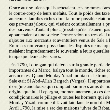
Grace aux soutiens qu'ils achetaient, ces hommes s'arr
le contre-coup de leurs mefaits. Tout le poids des taxe
anciennes families riches dont la ruine possible etait 
ces parvenus jaloux, qui visaient continuellement a pre
des parvenus d'autant plus agressifs qu'ils n'etaient pa
appartenaient a une societe fermee selon un tres vieil u
s'ajouter aux mercantis et aventuriers venus de Sale a 
Entre ces nouveaux possedants les disputes ne manquaie
melaient imprudemment le souverain a leurs querelles
temps que leurs adversaires.
En 1790, l'ouragan qui deferla sur la grande partie 
importantes du Maroc, balaya tout le monde, riches et
aristocrates. Quand Moulay Yazid monta sur le trone,
Sale etait Si Abd-Allah Bargach (Vargas). II appartena
d'origine andalouse qui comptait parmi ses amis de 
origine que lui. II epargna, momentanement, a ces dern
coreligionnaires le pillage et toutes les horreurs qui s'
Moulay Yazid, comme il l'avait fait dans le nord du M
Avril 1790, la mise a sac des maisons juives de Rabat. 