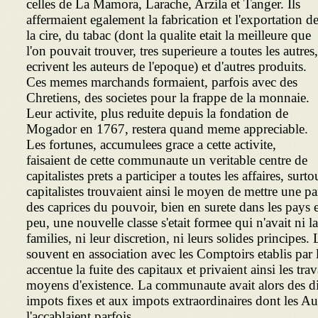
celles de La Mamora, Larache, Arzila et Tanger. Ils
affermaient egalement la fabrication et l'exportation d
la cire, du tabac (dont la qualite etait la meilleure que
l'on pouvait trouver, tres superieure a toutes les autres,
ecrivent les auteurs de l'epoque) et d'autres produits.
Ces memes marchands formaient, parfois avec des
Chretiens, des societes pour la frappe de la monnaie.
Leur activite, plus reduite depuis la fondation de
Mogador en 1767, restera quand meme appreciable.
Les fortunes, accumulees grace a cette activite,
faisaient de cette communaute un veritable centre de
capitalistes prets a participer a toutes les affaires, sur
capitalistes trouvaient ainsi le moyen de mettre une part
des caprices du pouvoir, bien en surete dans les pays 
peu, une nouvelle classe s'etait formee qui n'avait ni l
families, ni leur discretion, ni leurs solides principes
souvent en association avec les Comptoirs etablis par 
accentue la fuite des capitaux et privaient ainsi les trav
moyens d'existence. La communaute avait alors des diff
impots fixes et aux impots extraordinaires dont les A
l'accablaient parfois.