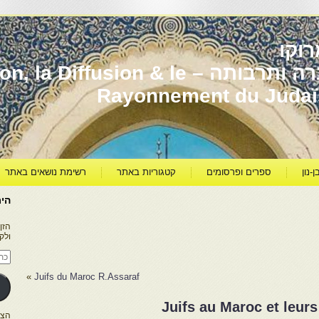
וקו
יהדות מרוקו עברה ותרבותה – usion & le
Rayonnement du Juda
ן-נון
ספרים ופרסומים
קטגוריות באתר
רשימת נושאים באתר
היר
הזן
ולק
כתו
דוא
אלק
»
Juifs du Maroc R.Assaraf
Juifs au Maroc et leur
הצטרפו ל