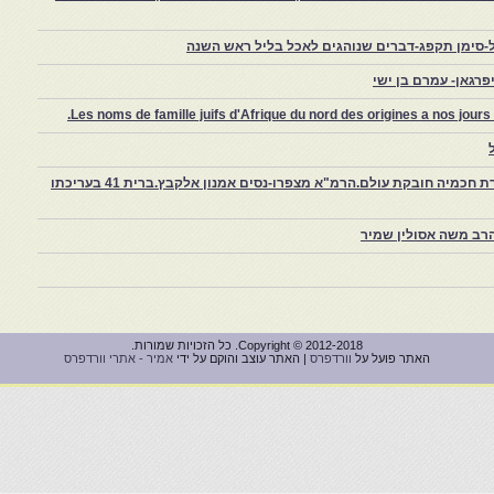
-סימן תקפג-דברים שנוהגים לאכל בליל ראש השנה
רגאן- עמרם בן ישי
Les noms de famille juifs d'Afrique du nord des origines a nos jou
צפרו – קהילה יהודית קטנה במרוקו, ויצירת חכמיה חובקת עולם.הרמ"א מצפרו-נסים אמנון אלקבץ.ברית 41 בעריכתו
רב משה אסולין שמיר
Copyright © 2012-2018. כל הזכויות שמורות.
האתר פועל על
וורדפרס
| האתר עוצב והוקם על ידי
אמיר - אתרי וורדפרס