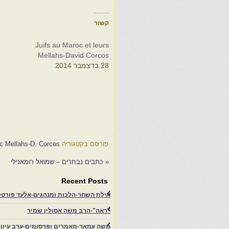
קשור
Juifs au Maroc et leurs
Mellahs-David Corcos
28 בדצמבר 2014
s
s
3
פורסם בקטגוריה
oc Mellahs-D. Corcos
«
כתבים נבחרים – שמואל רומאנילי
Recent Posts
אילת השחר-הלכות ומנהגים-אלעד פורטל-
"ראה"-הרב משה אסולין שמיר
משה עמאר-מאמרים ופרסומים-ערב עיון ב