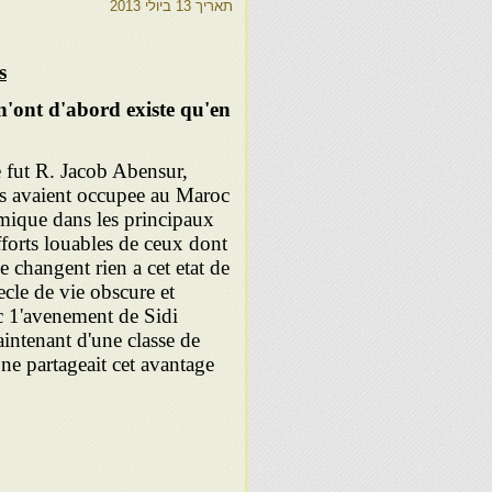
תאריך
13 ביולי 2013
s
 n'ont d'abord existe qu'en
 fut R. Jacob Abensur,
lles avaient occupee au Maroc
omique dans les principaux
 efforts louables de ceux dont
ne changent rien a cet
etat de
ecle de vie obscure et
c 1'avenement de Sidi
intenant d'une classe de
ne partageait cet avantage