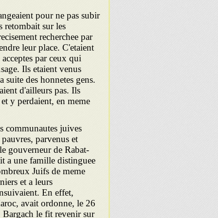
angeaient pour ne pas subir
s retombait sur les
precisement recherchee par
ndre leur place. C'etaient
s acceptes par ceux qui
sage. Ils etaient venus
la suite des honnetes gens.
nt d'ailleurs pas. Ils
 et y perdaient, en meme
des communautes juives
 pauvres, parvenus et
 le gouverneur de Rabat-
it a une famille distinguee
nombreux Juifs de meme
iers et a leurs
ensuivaient. En effet,
aroc, avait ordonne, le 26
Bargach le fit revenir sur