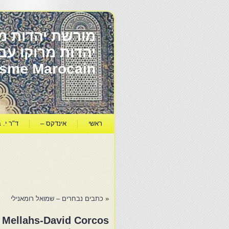
מורשת יהדות מר
ïsme Marocain
ראשי
אינדקס –
ד"ר י. ב
«
כתבים נבחרים – שמואל רומאנילי
s Mellahs-David Corcos