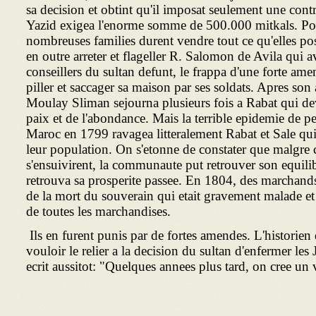
sa decision et obtint qu'il imposat seulement une con
Yazid exigea l'enorme somme de 500.000 mitkals. Pou
nombreuses families durent vendre tout ce qu'elles pos
en outre arreter et flageller R. Salomon de Avila qui ava
conseillers du sultan defunt, le frappa d'une forte amen
piller et saccager sa maison par ses soldats. Apres s
Moulay Sliman sejourna plusieurs fois a Rabat qui de
paix et de l'abondance. Mais la terrible epidemie de pes
Maroc en 1799 ravagea litteralement Rabat et Sale qui 
leur population. On s'etonne de constater que malgre ce
s'ensuivirent, la communaute put retrouver son equilib
retrouva sa prosperite passee. En 1804, des marchands 
de la mort du souverain qui etait gravement malade et
de toutes les marchandises.
Ils en furent punis par de fortes amendes. L'historien q
vouloir le relier a la decision du sultan d'enfermer les 
ecrit aussitot: "Quelques annees plus tard, on cree un