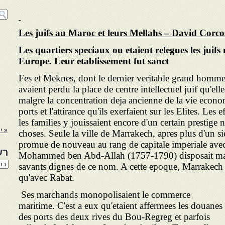
Les juifs au Maroc et leurs Mellahs – David Corco
Les quartiers speciaux ou etaient relegues les juifs
Europe. Leur etablissement fut sanct
Fes et Meknes, dont le dernier veritable grand homme
avaient perdu la place de centre intellectuel juif qu'e
malgre la concentration deja ancienne de la vie econ
ports et l'attirance qu'ils exerfaient sur les Elites. Les
les families y jouissaient encore d'un certain prestige 
« יו
choses. Seule la ville de Marrakech, apres plus d'un si
promue de nouveau au rang de capitale imperiale ave
רש
Mohammed ben Abd-Allah (1757-1790)
disposait ma
רשי
savants dignes de ce nom. A cette epoque, Marrakech 
הנו
qu'avec Rabat.
באת
Ses marchands monopolisaient le commerce
maritime. C'est a eux qu'etaient affermees les douanes
des ports des deux rives du Bou-Regreg et parfois