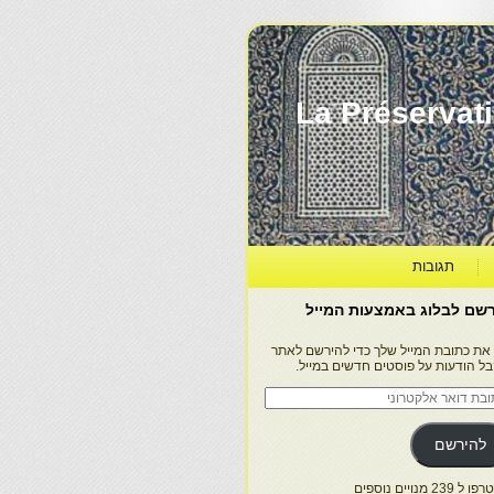
La Préservation, la Diff
תגובות
שם לבלוג באמצעות המייל
 את כתובת המייל שלך כדי להירשם לאתר
בל הודעות על פוסטים חדשים במייל.
בת
ר
טרוני
להירשם
 239 מנויים נוספים