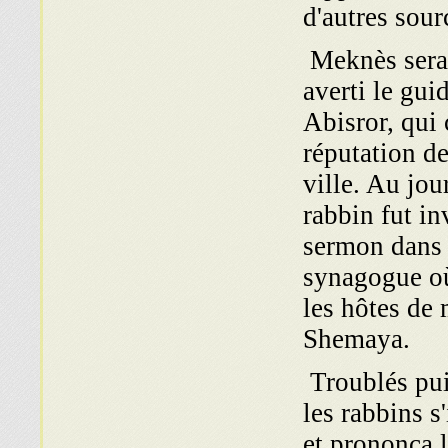
d'autres sour
Meknès sera 
averti le gu
Abisror, qui 
réputation de
ville. Au jour
rabbin fut in
sermon dans 
synagogue où 
les hôtes de 
Shemaya.
Troublés pui
les rabbins s
et prononça l