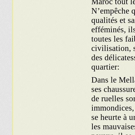
Maroc tout le
N’empêche qu
qualités et s
efféminés, il
toutes les fa
civilisation,
des délicates
quartier:
Dans le Mella
ses chaussure
de ruelles so
immondices, i
se heurte à u
les mauvaises