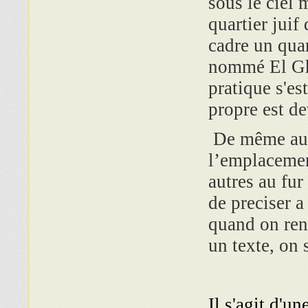
sous le ciel 
quartier juif
cadre un quar
nommé El Ghe
pratique s'es
propre est 
De même au
l’emplaceme
autres au fur 
de preciser a
quand on ren
un texte, on s
Il s'agit d'u