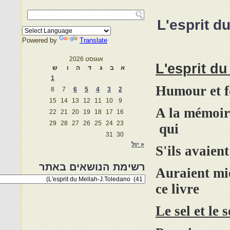
L'esprit d
Powered by
Translate
אוגוסט 2026
L'esprit d
א
ב
ג
ד
ה
ו
ש
1
Humour et f
8
7
6
5
4
3
2
15
14
13
12
11
10
9
A la mémoir
22
21
20
19
18
17
16
29
28
27
26
25
24
23
qui
31
30
« יול
S'ils avaien
רשימת הנושאים באתר
Auraient mi
רשימת
ce livre
הנושאים
באתר
Le sel et le 