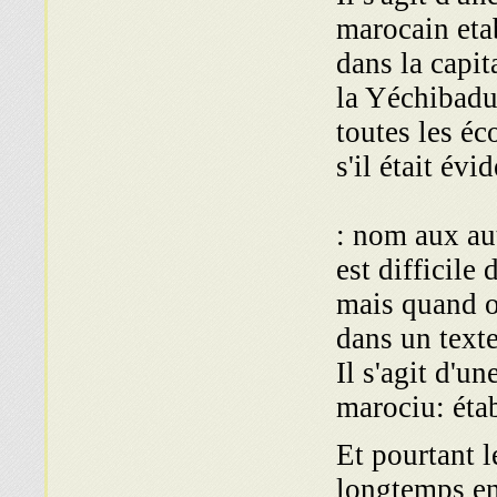
marocain etab
dans la capit
la Yéchibadu
toutes les é
s'il était év
ell
: nom aux aut
est difficile 
mais quand o
dans un texte
Il s'agit d'u
marociu: étab
Et pourtant 
longtemps en