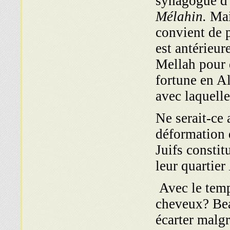
synagogue d'
Mélahin.
Mais
convient de 
est antérieur
Mellah pour d
fortune en A
avec laquelle
Ne serait-ce 
déformation
Juifs constit
leur quartier
Avec le temp
cheveux? Be
écarter malgr