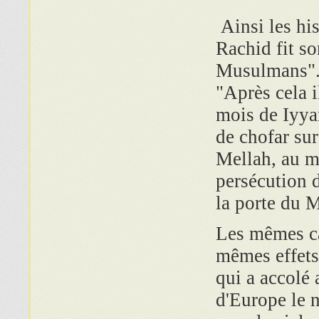
Ainsi les hi
Rachid fit so
Musulmans".L
"Après cela i
mois de Iyya
de chofar sur
Mellah, au m
persécution 
la porte du
Les mêmes ca
mêmes effet
qui a accolé 
d'Europe le 