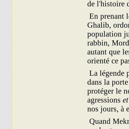
de l'histoire
En prenant l
Ghalib, ordon
population ju
rabbin, Mord
autant que le
orienté ce pa
La légende p
dans la port
protéger le n
agressions
e
nos jours, à 
Quand Meknès 