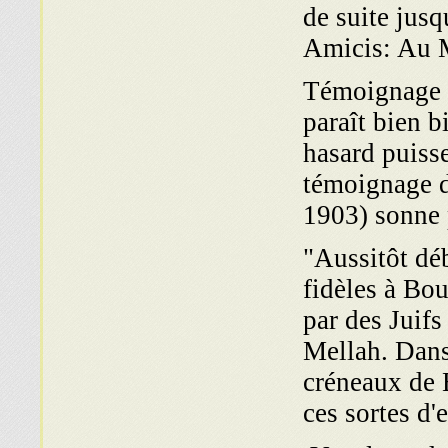
de suite jusq
Amicis: Au 
Témoignage p
paraît bien b
hasard puisse
té־ Maroc, Paris
1903) sonne 
"Aussitôt déb
fidèles à Bo
par des Juifs
Mellah. Dans
créneaux de 
ces sortes d'