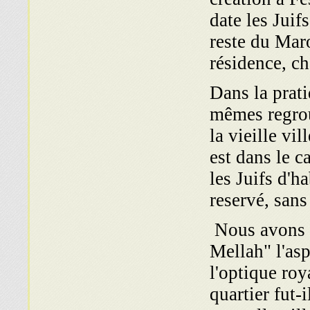
date les Juif
reste du Maro
résidence, ch
Dans la prati
mêmes regrou
la vieille vi
est dans le ca
les Juifs d'h
reservé, sans
Nous avons 
Mellah" l'as
l'optique roy
quartier fut-