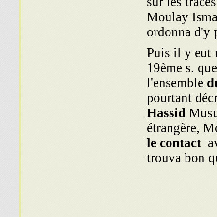
sur les trace
Moulay Ismae
ordonna d'y p
Puis il y eut
19ème s. que 
l'ensemble
du
pourtant déc
Hassid
Musu
étrangère, M
le contact
a
trouva bon q