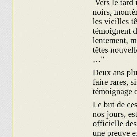
Vers le tard
noirs, montèr
les vieilles
témoignent d
lentement, m
têtes nouvell
…"
Deux ans plus
faire rares, 
témoignage o
"Le but de ce
nos jours, es
officielle de
une preuve ef