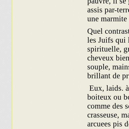
pauvre, il se
assis par-ter
une marmite f
Quel contras
les Juifs qui 
spirituelle, 
cheveux bien 
souple, main
brillant de p
Eux, laids. à
boiteux ou b
comme des sq
crasseuse, m
arcuees pis d