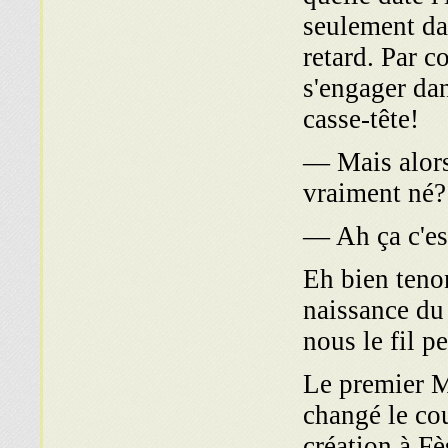
seulement dan
retard. Par co
s'engager dan
casse-tête!
— Mais alors 
vraiment né?
— Ah ça c'est
Eh bien tenon
naissance du
nous le fil p
Le premier 
changé le cou
création à Fè