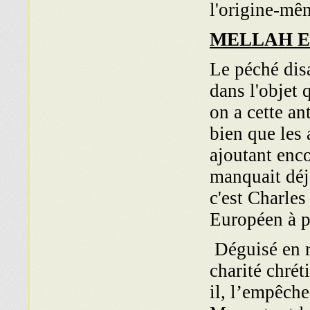
l'origine-mê
MELLAH E
Le péché disa
dans l'objet 
on a cette an
bien que les 
ajoutant enco
manquait déjà
c'est Charles
Européen à p
Déguisé en r
charité chr־t־
il, l’empêche