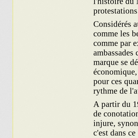
l'histoire du
protestations
Considérés a
comme les be
comme par ex
ambassades c
marque se dét
économique, l
pour ces quar
rythme de l'
A partir du 
de conotatio
injure, synon
c'est dans c