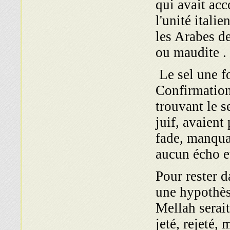
qui avait ac
l'unité itali
les Arabes de
ou maudite . 
Le sel une fo
Confirmation 
trouvant le s
juif, avaient
fade, manquan
aucun écho e
Pour rester 
une hypothèse
Mellah serai
jeté, rejeté, 