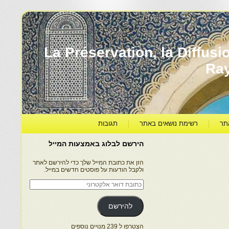
עברה ותרבותה – La Préservation, la Diffusion & le
Ra
תר
רשימת נושאים באתר
תגובות
הירשם לבלוג באמצעות המייל
הזן את כתובת המייל שלך כדי להירשם לאתר
ולקבל הודעות על פוסטים חדשים במייל.
כתובת
דואר
אלקטרוני
להירשם
הצטרפו ל 239 מנויים נוספים