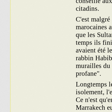
conseillé aux
citadins.
C'est malgré 
marocaines a
que les Sult
temps ils fin
avaient été l
rabbin Habib
murailles du 
profane".
Longtemps le
isolement, l'
Ce n'est qu'e
Marrakech eu