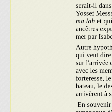
serait-il dan
Yossef Messa
ma lah
et qui
ancêtres expu
mer par Isab
Autre hypoth
qui veut dire
sur l'arrivé
avec les me
forteresse, l
bateau, le de
arrivèrent à 
En souvenir 