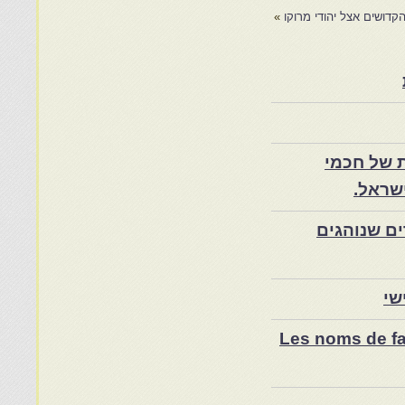
דושים אצל יהודי מרוקו
»
 של חכמי
שראל.
ם שנוהגים
שי
Les noms de fam