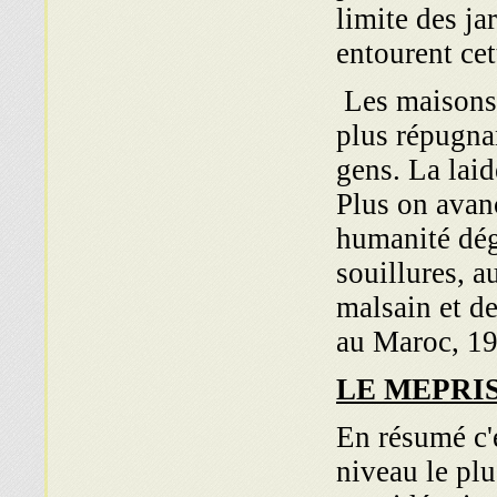
limite des ja
entourent ce
Les maisons s
plus répugnan
gens. La lai
Plus on avan
humanité dég
souillures, a
malsain et de
au Maroc, 1
LE MEPRIS
En résumé c'e
niveau le plu