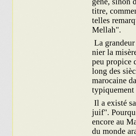
gêne, sinon d
titre, commen
telles remar
Mellah".
La grandeur 
nier la misèr
peu propice d
long des sièc
marocaine dan
typiquement 
Il a existé s
juif". Pourqu
encore au M
du monde ara