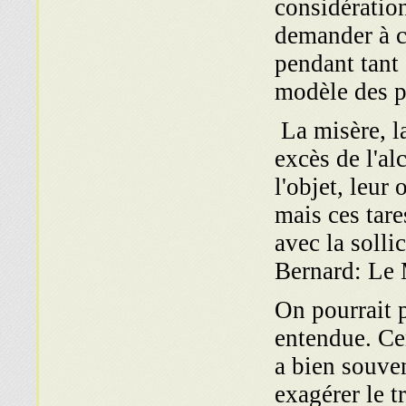
considération
demander à c
pendant tant 
modèle des p
La misère, la
excès de l'al
l'objet, leur
mais ces tare
avec la solli
Bernard: Le 
On pourrait p
entendue. Cer
a bien souven
exagérer le t