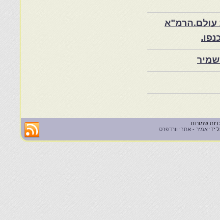
 עולם.הרמ"א
שמיר
 ידי
אמיר - אתרי וורדפרס