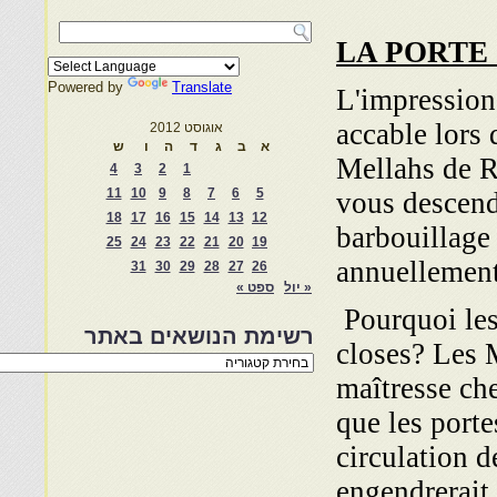
LA PORTE
Powered by
Translate
L'impression
accable lors 
אוגוסט 2012
א
ב
ג
ד
ה
ו
ש
Mellahs de Ra
4
3
2
1
11
10
9
8
7
6
5
vous descend
18
17
16
15
14
13
12
barbouillage
25
24
23
22
21
20
19
annuellement 
31
30
29
28
27
26
« יול
ספט »
Pourquoi les
רשימת הנושאים באתר
closes? Les 
רשימת
הנושאים
maîtresse che
באתר
que les porte
circulation d
engendrerait 