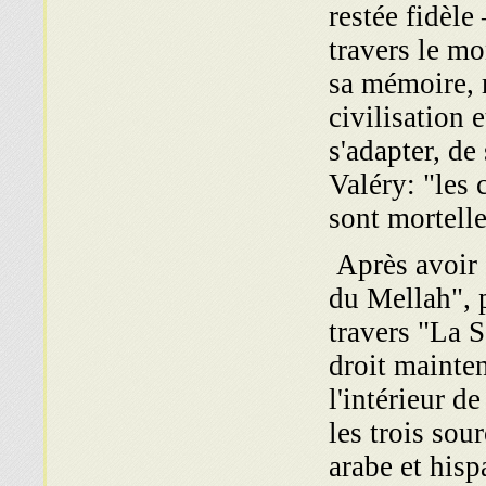
restée fidèl
travers le mo
sa mémoire, m
civilisation e
s'adapter, de
Valéry: "les 
sont mortelle
Après avoir 
du Mellah", p
travers "La 
droit mainten
l'intérieur d
les trois sou
arabe et hisp