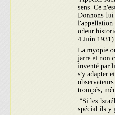
sens. Ce n'es
Donnons-lui 
l'appellation 
odeur histori
4 Juin 1931)
La myopie ont
jarre et non 
inventé par l
s'y adapter e
observateurs 
trompés, mêm
"Si les Israé
spécial ils 