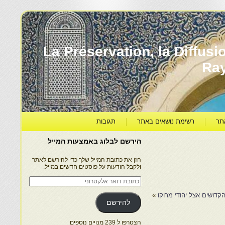
עברה ותרבותה – La Préservation, la Diffusion & le
Ra
תר
רשימת נושאים באתר
תגובות
הירשם לבלוג באמצעות המייל
הזן את כתובת המייל שלך כדי להירשם לאתר
ולקבל הודעות על פוסטים חדשים במייל.
כתובת
דואר
אלקטרוני
דושים אצל יהודי מרוקו
»
להירשם
הצטרפו ל 239 מנויים נוספים