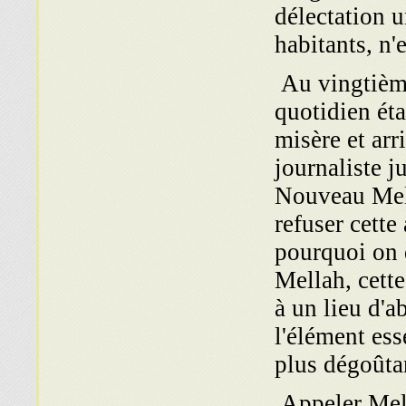
délectation u
habitants, n'
Au vingtième
quotidien éta
misère et ar
journaliste j
Nouveau Mell
refuser cette
pourquoi on 
Mellah, cette
à un lieu d'a
l'élément ess
plus dégoûtan
Appeler Mell