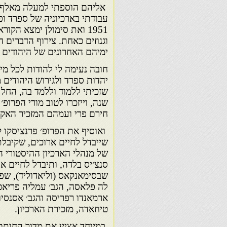
אליהם הוספתי למעלה מאלף ת
עבודתי בארכיוניה של ספרד ופ
1951 ואת סימולן ימצא הק
וגנוזים כאחת. צירוף הדברים 
ימיהם האחרונים של היהודים 
חובה נעימה לי להודות לכל מ
יהדות ספרד ולגירוש היהודים 
שזכיתי ללמוד וללמד בה, החל
שנה, וייזכרו לטוב מורי הפרופ׳
חירם פרי ועמהם המזכיר האקדימ
ואוסיף את הפרופ׳ פרנציסקו קנ
שייבדל לחיים ארוכים, שקיבלת
של מנהלי הארכיון ההיסטורי הל
סנצ׳יס בלדה, ותיבדל לחיים ארו
שבסימאנקאס (וליאדוליד), שפת
לה פלאסה, הגב׳ עמליה פריאטו
ארמאנדו רפריסה והגב׳ אסנסיון
טיחאדה, מזכירת הארכיון.