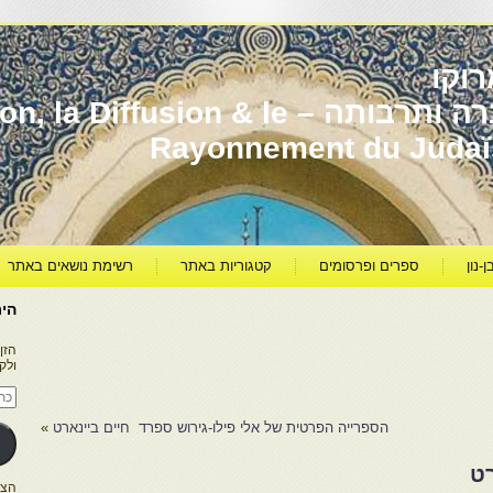
וקו
יהדות מרוקו עברה ותרבותה – usion & le
Rayonnement du Juda
ן-נון
ספרים ופרסומים
קטגוריות באתר
רשימת נושאים באתר
היר
הזן
ולק
כתו
דוא
אלק
הספרייה הפרטית של אלי פילו-גירוש ספרד חיים ביינארט
»
רט
הצטרפו ל