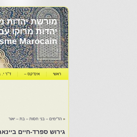
מורשת יהדות מר
ïsme Marocain
ראשי
אינדקס –
ד"ר י. ב
«
הד'ימים – בני חסות – בת – יאור
גירוש ספרד-חיים ביינא