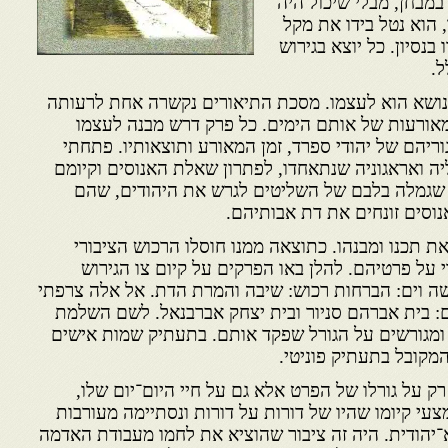
במבחן, מבלי שיכול היה
 הוא נטל בידו את מקל
בנסיון. כל יוצא בגירוש
.
נושא הוא לעצמו. מסכת התיאורים נקשרה אחת לרעותה
מאורעות של אותם הימים. כל פרק דרש מבנה לעצמו
ריהם של יהודי ספרד, זמן המאורע ותוצאותיו. פתחתי
יה ואראגוניה שנתאחדו, לפתרון שאלת האנוסים וקיומם
שגמלה בלבם של השליטים לגרש את היהודים, שהם
נוסים זונחים את דת אבותיהם.
את תכנו ומבנהו. כתוצאה ממנו חוסלו הרכוש הציבורי
י על פרטיהם. להלן באו הפרקים על קיום צו הגירוש
שה וים: הברחות רכוש: שיבה והמרת הדת. אל אלה צרפתי
ם: בית אברהם סניור ובית יצחק אברבנאל. לשם השלמת
ומגורשים על הגורל שפקד אותם. בתעתיק שמות אישים
מקובל בתעתיק פוניטי.
ק על גורלו של הפרט אלא גם על חיי היום־יום שלו,
עי קיומו שהיו של דורות על דורות ונסתיימה מעורבות
־יהודית. היה זה ציבור שהוציא את לחמו מעבודת האדמה