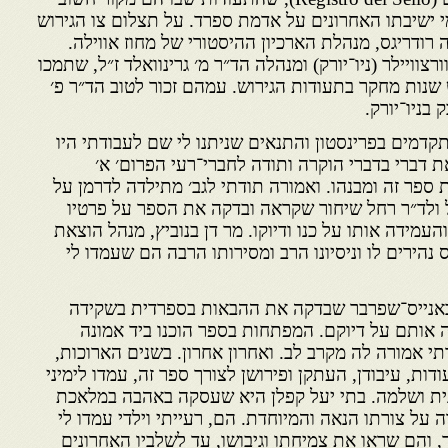
י ישיבתו האחרונים על אדמת ספרד. על תצלום צו הגירוש
 רודריגס, מנהלת הארכיון ההיסטורי של מחוז אווילה.
רצוויילר (ניו־יורק) ומנהלה הד״ר מ׳ גרינוואלד ז״ל, שתמכו
שנות מחקר בתעודות הגירוש. עמהם זכור לטוב הד״ר פ׳
 בניו־יורק.
קדמים בפרינסטון והתנאים שניתנו לי שם לעבודתי היו
ת דברי בדברי הוקרה ותודה לחברי־רעי הפרום׳ א׳
ספר זה ומבנהו. ואמורה תודתי לגב׳ מתילדה לדרמן על
ולד״ר רחל שיחור שקראה ובדקה את הספר על פרטיו
העמידה אותו על כנו ודיוקו. מר דן בנוביץ, מנהל הוצאת
הירים לו וניסיונו הרב ומסירותו הרבה הם שעמדו לי
יבאנייס־שפרבר שבדקה את ההבאות בספרדית בשקידה
 אותם על דיוקם. המפתחות בספר הוכנו ביד אמונה
תי אמורה לה מקרב לב. ואחרון אחרון. בשנים הארוכות,
ות, עיבודן, העתקן ופירושן לצורך ספר זה, עמדו לימיני
 חגית ושלמה. בתי יעל קפלן היא שעסקה באהבה במלאכת
 על צורתו הנאה והמיוחדת. הם, רעייתי וילדי עמדו לי
, והם שראו את צמיחתו וגיבושו, עד לשלביו האחרונים