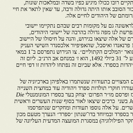
קיים רובו ככולו מיגיע כפיו בשדה ובמלאכות שונות,
ר הסובב אותו היתה גדולה ורבה, עד שאין לתאר את חיי
ומתם של היהודים לחיים אלה.
לראשונה גם על מקומות רבים שבהם נתקיימו יישובי
נפרשת לנו מפה גדולה בהרבה של יישובי היהודים,
 של אלה שיצאו בגירוש, והנה על חיסולו של היישוב
הזה חתמו ב־ 31 במארס 1492 פרנאנדו ואיסבל, שהאפיפיור אלכסנדר השישי העניק
להם על פעליהם בכלל את התואר ״המלכים הקתוליים״. צו הגירוש נתפרסם ב־1 במאי
בקסטיליה והמועד ליציאה נקבע ל־ 31 ביולי 1492, הוא ז׳ במנחם אב הרנ״ב. ליום זה
הדות בספרד. אלא שביום זה נפתחו ליהדות זו דפי חיים
ים המצויים בתעודות שנשתמרו באלפיהן בארכיוניה של
וררו חוקרי תולדות ספרד ויהודיה עוד במחצית השנייה
ז ופרסם מו״ר הפרום׳ יצחק בער בספרו המונומנטלי
Die
J
בשני כרכים שיצאו לאור בסוף שנות העשרים וראשית
ים. על אלה נוספו תעודות ומחקרים שנתפרסמו
 בספרד ובמיוחד בדו־שנתון ״ספרד״ הנערך מטעם מכון
לחקר הפילולוגיה) במסגרת המועצה המדעית העליונה של