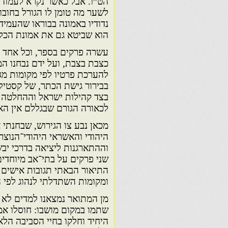
הט׳׳ו. אבל כאשר נקרא לעמוד 
לשער מה טומן לו הגורל בחובו,
נדודיו באמונה בבוראו שהעמידו 
הוא שביטא גם את אמונת הכלל
עשרה פרקים בספר, וכל אחד 
כצבת בצבת, ועל ידם נבחנו ה
להערכת פרטיו לפי מקומות מגו
בבירור גישת הכתר, של קסטיל
בצד קהילות ישראל וההחלטה 
לכאורה הגורם שבגללם אין הא
מכאן נבע צו הגירוש, שבחנתי 
היהודי והאשראי היהודי־הנוצר
וההתארגנות ליציאה בדרכי יב
שני פרקים על בתי־אב מיוחדי
התיאור הבאתי תגובות אישים 
ומקומות השתדלתי לנהוג לפי ה
מן המתואר נמצאנו למדים לא ר
שתמו במקום מושבו: חוסלו אמצ
היחיד וחלקו בחיי הסביבה הלא