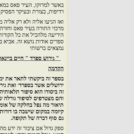
באשר למרוקו, העיר פאס במא
רדיפות, בצורת ובעיקר הפסיקה
ואז הגיעו אליה ולא רק אליה 
מרכזי התורה בעיר פאס וחזרה 
היריעה מלהכיל את כל הקורות
ספרים אודות נושא זה. אביא 
נמצאים ברשותי
" גירוש ספרד " חיים ביינאר
הקדמה
בספר זה ביקשתי לתאר את ימי
ירושלים אשר בספרד׳ ואת גיר
זה ביסודו הוא סיפור תלאותיה
והם מצטרפים לסיפור גורלה ש
תיאור מה נפל בחלקה של או
קיומה במקום שישבה בו דורות 
גם סוף דברה של תקופה.
ספק גדול אם ציבור זה ידע מה