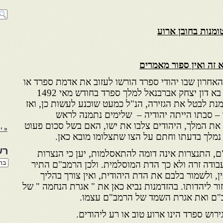
ומנות בחובן ארוע
 זה ואין ספור מאמרים
 הוא היום האחרון שבו יהודי ספרד הורשו לעזוב את אדמת ספרד או
להמיר את דתו לנצרות. כאשר בא דון יצחק אברבנאל למלך ספרד בחודש מאי 1492
מנת לבטל את הגזירה, הנ"ל כמעט שוכנע לעשות כן, ואז
ר – סבתו הייתה יהודיה – שלימים נתמנה לראש
אל את המלך, היהודים צלבו את ישו, האם בשל סכום פעוט
« יו
נמלך בדעתו וחתם על הצו שתצלומו מובא כאן.
רש
ם, התנצרות אינה דומה להתאסלמות, יען כי הנצרות
רשי
בודה זרה ולא כך הדת המוסלמית. ולכן הרמב"ם התיר
הנו
 ולשמור בלבם את הדת היהודית, ואין צורך בהליך
באת
ור ליהדותו. בהזדמנות נביא כאן את " אגרת הנחמה " של
רמב"ם ואת אגרת השמד של הרמב"ם עצמו.
וש ספרד הינו ארוע טוב או רע ליהודים.