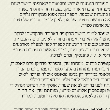
עודות הנוגעות לגירוש ותוצאותיו שאספתי במשך שנות
יענחתי ועיבדתי אותן כאן. בעבודה זו התחלתי בשנת
ורא בהערות שבספר. הספר נבנה אפוא ממקורות גלויים
היה כמעשה פסיפס של אבן לאבן לבניית נדבכיו של סיפור
על אדמת ספרד.
י שעמד לימיני במשך התקופה הארוכה שהקדשתי לחקר
מחצי־האי האיברי. אפתח בתודה לאוניברסיטה העברית,
 בסיוע לנסיעתי הראשונה לספרד לפני למעלה מארבעים
 יצחק בער ובן-ציון דינור, ומורי הראשון בספרדית הפרופ׳
י א. י. י. פוזננסקי, זכרם לברכה.
טירה בורגוס, מנוחתו עדן, והפרופ׳ פדריקו פרס קאסטרו,
י בזרועות פתוחות בהגיעי לספרד, ועמהם זכרם הברוך
אומי במדריד דון בניטו פואנטס איסלה ופרופ׳ לואיס
כים ד״ר פילאר ליאון טליו. מן הארכיון הכללי
ח לפני ברוחב לב את שעריו, אוסיף את הפרופ׳ אנחיל די
 וקונספסיון אלווארס טיראן, מנוחתם עדן: את הד׳׳ר
 די לה פלאסה, אלואיסה גארסיה די וטנברג וגלוריה
במיוחד אציין את מדור החותם (Registro del Sello), שהתעודות שבו הם מקור חשוב