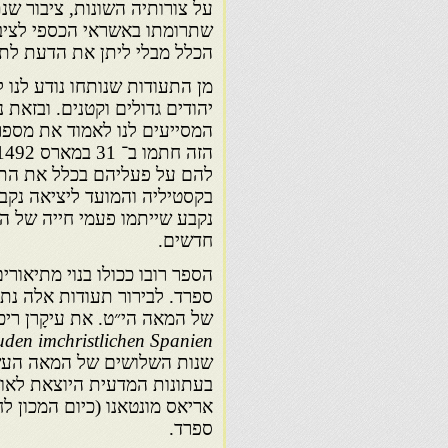
על צורותיה השונות, ציבור שנת
שתרומתו באשראי הכספי לציבו
הכלל מבלי ליתן את הדעת לתר
מן התעודות שנותחו נודע לנו 
יהודים גדולים וקטנים. ובזאת 
המסייעים לנו לאמוד את מספרם
נקבע שייתמו פעמי חייה של הי
חדשים.
הספר רובו ככולו בנוי מתיאור
ספרד. לבירור תעודות אלה נתע
של המאה הי״ט. את עיקָרן ריכ
uden im
christlichen Spanien
שנות השלושים של המאה העשר
בעתונות המדעית היוצאת לאור
אריאס מונטאנו (כיום המכון 
ספרד.