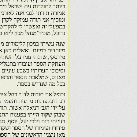
ביותר לתולדות עם ישראל בימ
אמורה תודתי לגב׳ אנה לאורניה
ומוסיף אני תודה עמוקה לקרן וו
במפעלי זה ואפשרו לי להקדיש 
גרובל, מזכיר־מנהל מכון ליאו בק
שנה עשיתי במכון ללימודים מת
מיוחדים במינם. ואשלים כאן א
מירסקי, שדנתי עמו על תשתית 
העתקת הספר ועיבודו בתמליל 
וסיבוכי הערותיו בשבע עיניים ו
מאגנס, שמלאכת הספר והדפוס נ
בכל מה שנדרש בספר.
וכופל אני תודות לד״ר רחל א
רבה ובקפדנות מדעית והעמידה
על־ידי הגב׳ דניאלה אשור. תוד
שבהן שקוד הייתי בפענוח התעוד
רעייתי רות וילדי יעל, יוסף,
סידורו ועימודו של הספר ושקדה
מאז ניצניו הראשונים של הספר