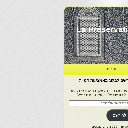
La Préservation, la Diff
תגובות
שם לבלוג באמצעות המייל
 את כתובת המייל שלך כדי להירשם לאתר
בל הודעות על פוסטים חדשים במייל.
בת
ר
טרוני
להירשם
 239 מנויים נוספים