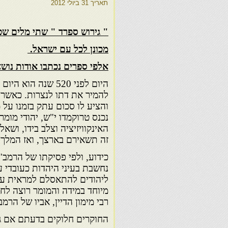
תאריך
31 ביולי 2012
" גירוש ספרד " שתי מלים שט
מכונן לכל עם ישראל.
אלפי ספרים נכתבו אודות נושא
היום לפני 520 שנה
והציע לו סכום עתק בזמנו על 
נכנס טרוקמדו י"ש, יהודי מומ
האינקוויזיציה וצלב בידו, וש
זה תשאירם בארצך, ואז המלך 
כידוע, ולפי פסיקתו של הרמב"
נחשבת בעיני היהדות כעובדי ע
ליהודים להתאסלם למראית עין,
מיוחד במידה והמומר רוצה לחז
רבי מימון הדיין, אביו של ה
החוקרים חלוקים בדעתם אם גיר