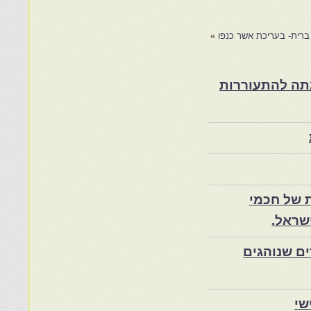
ברית- בעריכת אשר כנפו
»
ת במרוקו בסוף המאה ה־19 ותרומתה להתעוררות
 של חכמי
שראל.
ם שנוהגים
שי