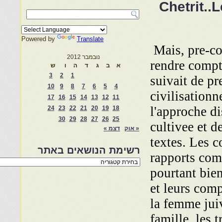
Chetrit..
Powered by
Translate
Mais, pre-co
נובמבר 2012
rendre compte
א
ב
ג
ד
ה
ו
ש
3
2
1
suivait de p
10
9
8
7
6
5
4
civilisationne
17
16
15
14
13
12
11
l'approche di
24
23
22
21
20
19
18
30
29
28
27
26
25
cultivee et 
« אוק
דצמ »
textes. Les c
רשימת הנושאים באתר
rapports com
רשימת
הנושאים
pourtant bien
באתר
et leurs comp
la femme juiv
famille, les 