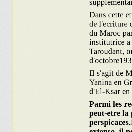
supplementai
Dans cette et
de l'ecriture 
du Maroc par 
institutrice 
Taroudant, o
d'octobre193
II s'agit de
Yanina en Gre
d'El-Ksar en
Parmi les re
peut-etre la 
perspicaces.
extenso, il 