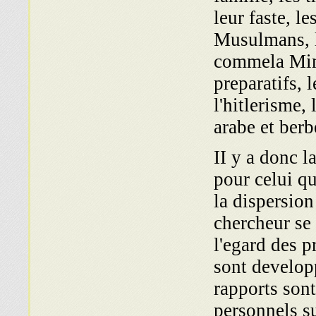
leur faste, le
Musulmans, l
commela Mimo
preparatifs, l
l'hitlerisme,
arabe et berb
II y a donc 
pour celui qu
la dispersio
chercheur se
l'egard des p
sont developp
rapports sont
personnels su