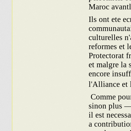
Maroc avant
Ils ont ete e
communautaire
culturelles n
reformes et l
Protectorat f
et malgre la 
encore insuff
l'Alliance et 
Comme pour t
sinon plus — 
il est necess
a contributi