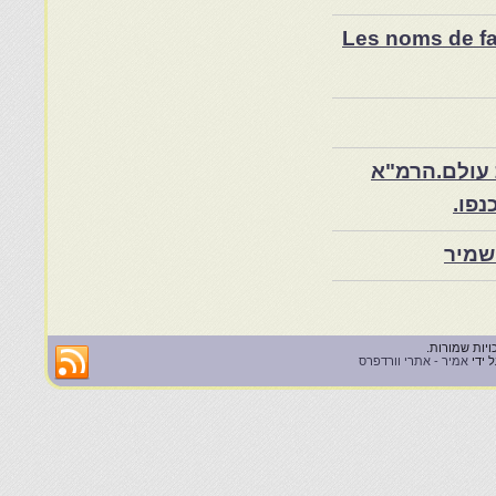
Les noms de fam
 עולם.הרמ"א
שמיר
 ידי
אמיר - אתרי וורדפרס