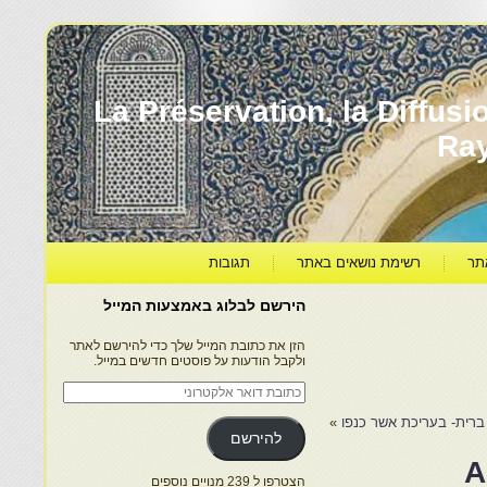
עברה ותרבותה – La Préservation, la Diffusion & le
Ra
תר
רשימת נושאים באתר
תגובות
הירשם לבלוג באמצעות המייל
הזן את כתובת המייל שלך כדי להירשם לאתר
ולקבל הודעות על פוסטים חדשים במייל.
כתובת
דואר
אלקטרוני
ברית- בעריכת אשר כנפו
»
להירשם
A
הצטרפו ל 239 מנויים נוספים