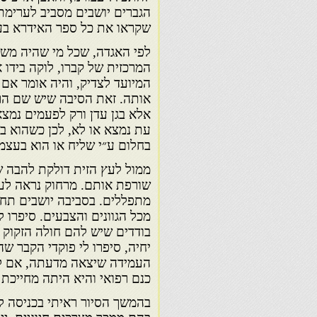
הגברים יושבים מסביב לערימת ה
שקראו את כל ספר האידרא בעל
לפי האגדה, שכל מי שהיה משת
המרכזית של קברו, לוקה בידו 
המיועד לצדיק, והיה אומר א
אותה. זאת הסיבה שיש שם הרבה
אלא בגן עדן ורק לפעמים נמצא
עת נמצא או לא, לכן כשהוא בא
בחלום ע״י שליח או הוא בעצמו 
ממול לעץ הזית דולקת להבה שמ
שורפת אותם. מרחוק נראה לעין
מתפללים. בסביבה יושבים תח
מכל הגוונים והצבעים. סיפרו
יחיה, סיפרו לי פוקדי הקבר ש
העמידה שיצאה מדעתה, אם לבנ
כנם רפואי והיא היתה מחייכת
בהמשך הסיור ראיתי בכניסה ל