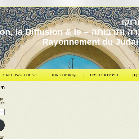
וקו
יהדות מרוקו עברה ותרבותה – usion & le
Rayonnement du Juda
ן-נון
ספרים ופרסומים
קטגוריות באתר
רשימת נושאים באתר
היר
הזן
ולק
כתו
דוא
אלק
הצטרפו ל