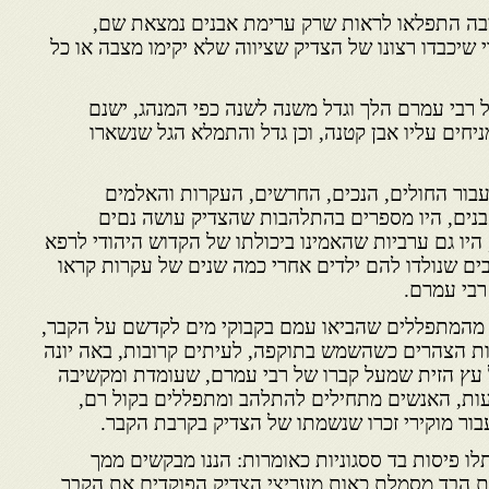
 התפלאו לראות שרק ערימת אבנים נמצאת שם,
שיכבדו רצונו של הצדיק שציווה שלא יקימו מצבה או כל
 רבי עמרם הלך וגדל משנה לשנה כפי המנהג, ישנם
חים עליו אבן קטנה, וכן גדל והתמלא הגל שנשארו
בור החולים, הנכים, החרשים, העקרות והאלמים
בנים, היו מספרים בהתלהבות שהצדיק עושה נםים
 היו גם ערביות שהאמינו ביכולתו של הקדוש היהודי לרפא
בים שנולדו להם ילדים אחרי כמה שנים של עקרות קראו
רבי עמרם.
מהמתפללים שהביאו עמם בקבוקי מים לקדשם על הקבר,
ות הצהרים כשהשמש בתוקפה, לעיתים קרובות, באה יונה
 עץ הזית שמעל קברו של רבי עמרם, שעומדת ומקשיבה
עות, האנשים מתחילים להתלהב ומתפללים בקול רם,
בור מוקירי זכרו שנשמתו של הצדיק בקרבת הקבר.
ו פיסות בד ססגוניות כאומרות: הננו מבקשים ממך
סת הבד מסמלת כאות מעריצי הצדיק הפוקדים את הקבר.