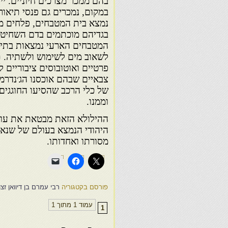
בהם ממכר מצרכים חיוניים. יי
במקום, נמכרים גם פנסי תיאור
נמצא בית המטבחים, פלחים מב
בגדיהם מוכתמים בדם השחיטה,
המטבחים הארעי נמצאות בתי ש
לשאוב מים לשימוש ולשתיה. ת
פרטיים ואוטובוסים ציבוריים
צבאיים שבהם אוכסנו הג׳נדרמי
של כלי הרכב שהסיעו החוגגים
וממ
ההילולא הזאת מבטאת את עוצ
היהודי הנמצא בעולם של שנאה
מסורתו ואחדותו.
פורסם בקטגוריה
רבי עמרם בן דיוואן זצ
עמוד 1 מתוך 1
1