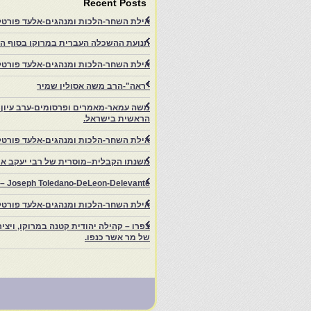
Recent Posts
אילת השחר-הלכות ומנהגים-אלעד פורטל
תנועת ההשכלה העברית במרוקו בסוף המאה ה־19 ותרומתה להתעוררות הציונית.-
אילת השחר-הלכות ומנהגים-אלעד פורטל-
"ראה"-הרב משה אסולין שמיר
משה עמאר-מאמרים ופרסומים-ערב עיון ב
הראשית בישראל.
אילת השחר-הלכות ומנהגים-אלעד פורטל
משנתו הקבלית–מוסרית של רבי יעקב איפ
rs – Joseph Toledano-DeLeon-Delevante.
אילת השחר-הלכות ומנהגים-אלעד פורטל
של מר אשר כנפו.