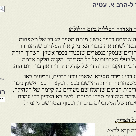
"ל-הרב א. עטיה
ר האוירה הכללית ביום הילולתו
נה שהיתה בכפר אשג׳ן מנתה מספר לא רב של משפחות
באו לשרת את עובדי האדמה, אלו הפלחים שהתגוררו
הודים שעסקו בנפטרים שנפטרו בכפר אשג׳ן. השריף הגדול
ל בעלי האדמות של כל הסביבה, הקצה חלקת אדמה
 בית הקברות היהודי של קהילת יהודי וואזן עד היום הזה.
 רבי עמרם חסידא, ששמו נודע ברבים, והמונים באו
« א
פחות יהודיות התיישבו בכפר, ובקצה הכפר אשג׳ן ניכר
ריסות הבתים שנתגלו שם מעידים על קיומה של הקהילה,
רש
שבהם היהודים סיידו בתיהם, לשם בא הצדיק רבי עמרם
רשי
יבות של המקובלים בחברון, ובסוף נפטר שם מהמחלה
הנו
באת
ל הצדיק.
ה קרא לראש