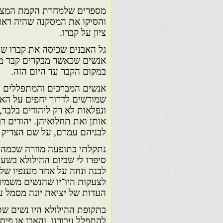
מספרים שלמחרת הקמת המצבה
והסיקו את המסקנה שהיה ראוי 
ציון על קברו.
גל האבנים שכיסה את קברו של
אנשים שכאשר מבקרים קבר מני
במקום הקבר עד היום הזה.
אנשים המברכים והמתפללים ע
שמורשים לדרוך יחפים על הא
ונפלאות לא רק ליהודים בלבד,
אותן ואת תחלואיהן. יהודים ר
לבניהם עמרם, על שם הצדיק 
נתקלתי בתופעה מוזרה שכמה 
סיפרו לי שביום ההילולא בשע
לבנה ונחה על אחד מענפיו של
לצעקות היו־יו שהנשים משמי
העדות של יציאת יונה מסמל ע
בתקופת ההילולא היו נשים שתל
להתפלל עבורנו, והאבן או פי