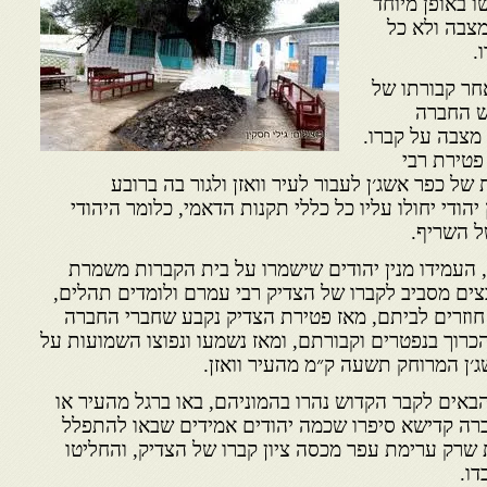
 באופן מיוחד
מצבה ולא כל
.
חר קבורתו של
ש החברה
 מצבה על קברו.
פטירת רבי
ל כפר אשג׳ן לעבור לעיר וואזן ולגור בה ברובע
יהודי יחולו עליו כל כללי תקנות הדאמי, כלומר היהודי
ל השריף.
 העמידו מנין יהודים שישמרו על בית הקברות משמרת
בצים מסביב לקברו של הצדיק רבי עמרם ולומדים תהלים,
ו חוזרים לביתם, מאז פטירת הצדיק נקבע שחברי החברה
כרוך בנפטרים וקבורתם, ומאז נשמעו ונפוצו השמועות על
׳ן המרוחק תשעה ק״מ מהעיר וואזן.
באים לקבר הקדוש נהרו בהמוניהם, באו ברגל מהעיר או
רה קדישא סיפרו שכמה יהודים אמידים שבאו להתפלל
שרק ערימת עפר מכסה ציון קברו של הצדיק, והחליטו
דו.