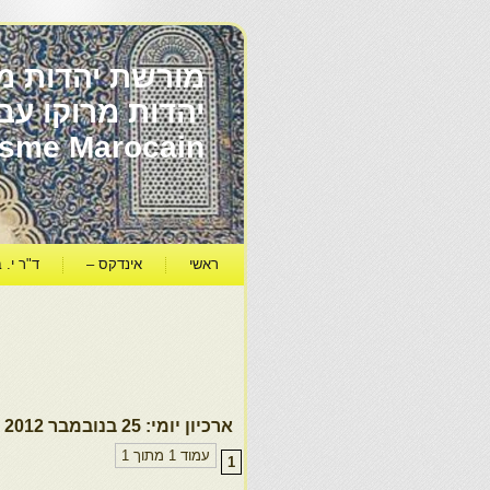
מורשת יהדות מר
ïsme Marocain
ראשי
אינדקס –
ד"ר י. ב
ארכיון יומי:
25 בנובמבר 2012
עמוד 1 מתוך 1
1