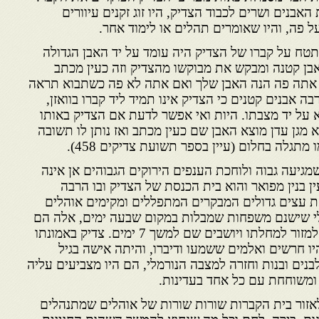
אבנים ושרים לכבוד הצדיק, היו זוג זקנים עיוורים
 פה, והיו שאומרים תהלים או לימוד אחר.
טח על קברו של הצדיק היה עומד על יד האבן הגדולה
אבן קטנה ומבקש את מבוקשו מהצדיק וזה כעין מכתב
ם אתה פה הנה האבן שלך ואם אתה לא פה כשתבוא תראה
 אבנים קטנים כי הצדיק אינו תמיד ליד קברו בוואזן,
 על יד מצבתו. היות ואי אפשר לדעת אם הצדיק באותו
 מגן עדן מוצא האבן שם כעין מכתב ואז נותן לו תשובה
מתגלה בחלום (עיין בספר תשועת צדיקים 458).
גיעה גבוה ולוחכת הענפים הירוקים הגבוהים אן אינה
 בנין מפואר והוא בית הכנסת של הצדיק ובו הרבה
ת עצים גדולים המבקרים המתפללים ומקימים אוהלים
 לי שישנם משפחות שמבלות במקום שבעה ימים, אלה הם
בודדים שיש להם חולה הזקוק למזור למחלתו ויושבים שם למשך 7 ימים. צדיק באמונתו
היו חרשים ואלמים ששמעו ודיברו, והיתה אישה בגיל
ים ובנות וחזרה למצבה הנורמלי, הם היו מצביעים עליה
 ומשוחחת עם כל אחד בעדינות.
אזור בית הקברות שורות שורות של אוהלים שמתנהלים