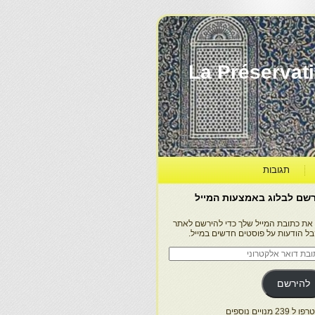
La Préservation, la Diff
תגובות
שם לבלוג באמצעות המייל
 את כתובת המייל שלך כדי להירשם לאתר
בל הודעות על פוסטים חדשים במייל.
בת
ר
טרוני
להירשם
 239 מנויים נוספים