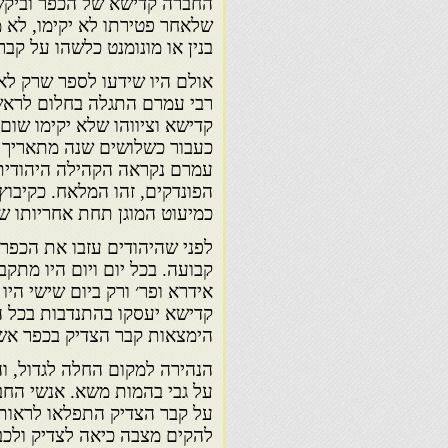
החברה קדישא של הכפר וביקשו
שלאחר פטירתו לא יקימו, לא 
בנין או מונומנט כלשהו על קברו
אולם היו שידעו לספר שרק לא
רבי עמרם התגלה בחלום לרא
קדישא וציווהו שלא יקימו שום
כעבור כשלושים שנה מתאריך 
עמרם נקראה הקהילה היהודית ש
הפונדקים, זהו המלאח. כקיבוץ 
כמיעוט המוגן תחת אחריותו ש
לפני שהיהודים עזבו את הכפר,
קבועה. בכל יום ויום היו מתק
אידרא ופר׳ ורק ביום שישי הי
קדישא יעסקו בהתנדבות בכל ה
הימצאות קבר הצדיק בכפר אשג
הנהירה למקום החלה לגדול, וה
על גבי בהמות משא. אנשי החב
על קבר הצדיק התפלאו לראות 
להקים מצבה כיאה לצדיק ולכב