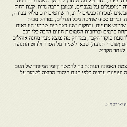
נות, בירה, לחם וכל מה שנחוץ להמשך השהות החגיגית
ה המופעלים על מצברים, וכמובן הרבה נרות. קצת רחוק
יאים למכירה כבשים לרוב, והשוחטים ידם מלאי עבודה,
 ובידם סכיני שחיטה מכל הגדלים, במרחק מבית
ימוש ארעיים, ובמקום ישנו באר מים שממנו היו באים
חת כרמים וברחבות הסמוכות חונים הרבה כלי רכב
 להסעת פוקדי הקבר, במרחק מה נמצא מעין מחנה אוהלים
ם (שוטרי תנועה) שבאו לשמור על הסדר ולנווט התנועה
 לאתר הקדוש
נו.
מת האמונה הנותנת כח להמשך קיומו המיוחד של העם
 ועויינות ערבית כלפי העם היהודי הרוצה לשמור על
וק"ל-הרב א.ע.