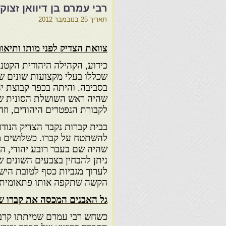
רבי עמרם בן דיוואן זצוק
תאריך
25 בנובמבר 2012
צוואת הצדיק לפני מותו ותיאו
כידוע, הקהילה היהודית הקט
שכללו בעלי מקצועות שונים ש
בסביבה. והיתה בכפר קבוצת י
שהיה ראש השושלת הסונית ש
לקבורת הנפטרים היהודים, וזהו
בבית קברות נקבר הצדיק הנודע
להשתטח על קברו. כשלושים מש
שהיה שם בעבר רובע יהודי, ה
ניתן להבחין בצבעים השונים 
לערוך מגביות כסף לטובת היש
הקשה שתקפה אותו פתאומית.
גל האבנים המכסה את קברו ש
כשחש רבי עמרם שמיתתו קרב