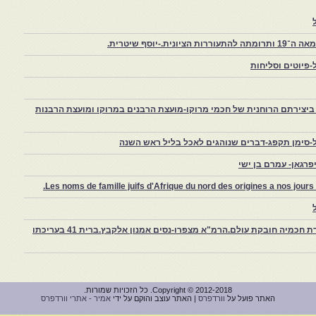
יוסף שיטרית.
פיוטים וסליחות
יצירתם הרוחנית של חכמי מרוקו-מועצת הרבנים במרוקו ומועצת הרבנות
-סימן תקפג-דברים שנוהגים לאכל בליל ראש השנה
רגאן- עמרם בן ישי
Les noms de famille juifs d'Afrique du nord des origines a nos jou
צפרו – קהילה יהודית קטנה במרוקו, ויצירת חכמיה חובקת עולם.הרמ"א מצפרו-נסים אמנון אלקבץ.ברית 41 בעריכתו
Copyright © 2012-2018. כל הזכויות שמורות.
האתר פועל על
וורדפרס
| האתר עוצב והוקם על ידי
אמיר - אתרי וורדפרס