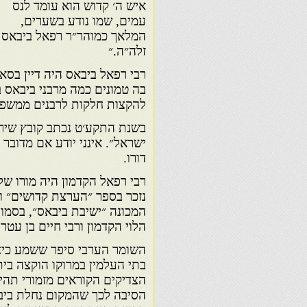
איש ה׳ קדוש הוא עומד לנס
עמים, שמו נודע בשערים,
המלאך כמוהר״ר רפאל ביבאס
זלה״ה.״
רבי רפאל ביבאס היה דיין בסא
בה טמונים כמה מרבני ביבאס 
להקצות חלקות לרבנים ממשפ
בשנת התקע׳ט נכתב קובץ שירת 
ישראל״. אינני יודע אם מדובר 
דורו.
רבי רפאל הקדמון היה מורו של
נזכר בספר ״הערצת קדושים״ ונ
המכונה ״ישיבת ביבאס״, בסמו
הלוי הקדמון ורבי חיים בן עטר 
השומר הערבי סיפר ששמע כיצד
בתי העלמין במרוקו הוקצה בית
הצדיקים הקוראים מזמורי תהיל
הסיבה לכך שהמקום נחלת ביב