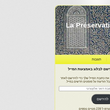
La Préservation, la Diff
תגובות
שם לבלוג באמצעות המייל
 את כתובת המייל שלך כדי להירשם לאתר
בל הודעות על פוסטים חדשים במייל.
בת
ר
טרוני
להירשם
 239 מנויים נוספים