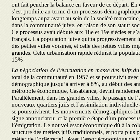
ont fait pencher la balance en faveur de ce départ. En e
s’est produite au terme d’un processus démographique
longtemps auparavant au sein de la société marocaine,
dans la communauté juive, en raison de son statut so
Ce processus avait débuté aux 18e et 19e siècles et s’a
français. La population juive quitta progressivement 
des petites villes voisines, et celle des petites villes mi
grandes. Cette urbanisation rapide réduisit la populati
15%
La négociation de l’évacuation en masse des Juifs 
total de la communauté en 1957 et se poursuivit avec 
démographique jusqu’à arriver à 8%, au début des an
métropole économique, Casablanca, devint rapidement l
Parallèlement, dans les grandes villes, le passage de l
nouveaux quartiers juifs et l’assimilation individuelle
se poursuivirent. les mouvements démographiques inté
signe annonciateur et la première étape d’un processu
l’émigration. Le nouvel essor économique dû à la colo
structure des métiers juifs traditionnels, et porta plus 
métier de l’orfèvrerie1. Avec l’essor économique de C