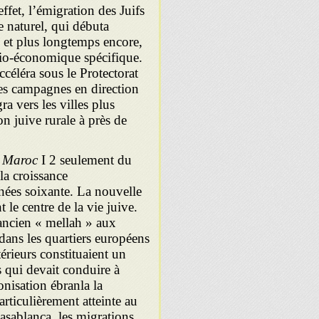
ffet, l’émigration des Juifs
 naturel, qui débuta
 et plus longtemps encore,
cio-économique spécifique.
ccéléra sous le Protectorat
les campagnes en direction
gra vers les villes plus
on juive rurale à près de
du Maroc
I 2 seulement du
la croissance
nées soixante. La nouvelle
e centre de la vie juive.
’ancien « mellah » aux
 dans les quartiers européens
rieurs constituaient un
s qui devait conduire à
nisation ébranla la
particulièrement atteinte au
asablanca, les migrations