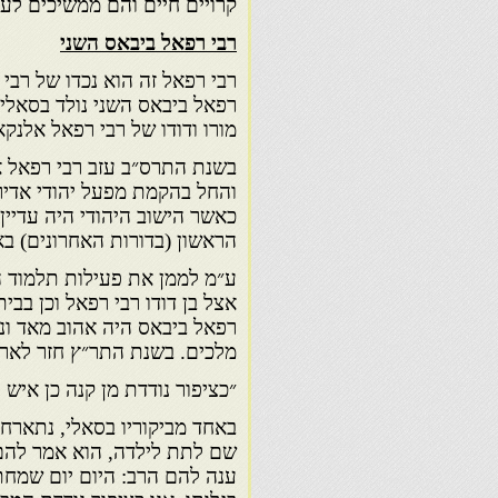
קרויים חיים והם ממשיכים לע
רבי רפאל ביבאס השני
רבי רפאל זה הוא נכדו של רבי 
רפאל ביבאס השני נולד בסאלי 
מורו ודודו של רבי רפאל אלנקא
בשנת התרס״ב עזב רבי רפאל א
והחל בהקמת מפעל יהודי אדיר ש
כאשר הישוב היהודי היה עדיי
הראשון (בדורות האחרונים) ב
ע״מ לממן את פעילות תלמוד ה
אצל בן דודו רבי רפאל וכן בבי
רפאל ביבאס היה אהוב מאד ונת
מלכים. בשנת התר״ץ חזר לארץ
״כציפור נודדת מן קנה כן איש 
באחד מביקוריו בסאלי, נתארח 
שם לתת לילדה, הוא אמר להם 
ענה להם הרב: היום יום שמחת 