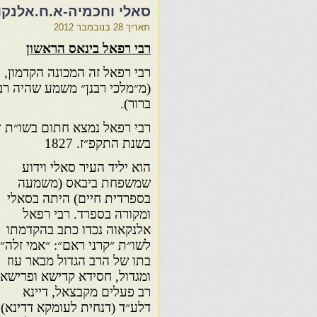
סאלי וחכמיה-א.ח.אלנקו
תאריך
28 בנובמבר 2012
רבי רפאל בינאס הראשון
רבי רפאל זה המכונה הקדמון, 
(מ״מלכי רבנן״ משמע שהיה רב 
ברור).
רבי רפאל נמצא חתום בשו״ת ״ש
בשנת התקפ״ז. 1827
הוא יליד העיר סאלי וידוע
שמשפחת ביבאס (משמעה
בספרדית חיים) היתה בסאלי
ומקורה בספרד. רבי רפאל
אלנקאוה נכדו כתב בהקדמתו
לשו״ת ״קרני ראם״: ״אמי זלה״
בתו של הרב הגדול מבאר עוז
ומגדול, חסידא קדישא ופרישא,
רב פעלים מקבצאל, דיינא
דלע״ד (דנחית לעומקא דדינא),