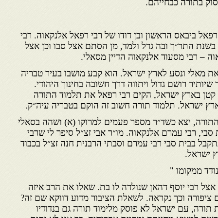
סוק בתורה כבחייהם.
רפאל ביבאס הראשון ובן דודו של רבי רפאל אלנקאוה. רבי
בשנת התר״ך ובה גדל ולמד, מן הסתם אצל סבו וכן אצל
וה – רבי מסעוד אלנקאוה הדיין מסאלי.
ת מאלי ונסע לארץ ישראל. הוא קבע מושבו בעיר טבריה
יותיר רושם גדול ויתווה דרך חשובה בחינוך היהודי.
ן קטן בארץ ישראל, הקים רבי רפאל את תלמוד התורה
ארץ ישראל. תלמוד תורה חשוב זה הוקם בטבריה עיה״ק.
תורה, יצא כשד״ר מספר פעמים למרוקו (א) ושהה בסאלי
ת סבי, רבי עמרם אלנקאוה. מו״ר אבי זצ״ל סיפר לי שרבי
קבל בבית סבי רבי עמרם וסבתי הרבנית חנה זצ״ל בכבוד
 ישראל.
נודד ממקומו "
אצל רבי יוסף דהאן שנולדה לו בת. שאלו את הרב איזה
ציפורה וכך נקראה. לשאלת הציבור מדוע דווקא שם זה?
תורה, עם ישראל לא פוסק מלימוד תורה גם בנדודיו