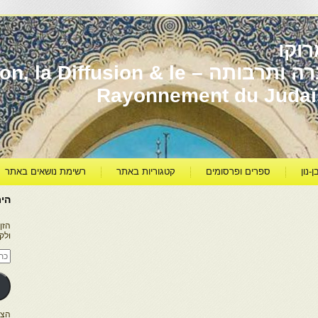
וקו
יהדות מרוקו עברה ותרבותה – usion & le
Rayonnement du Juda
ן-נון
ספרים ופרסומים
קטגוריות באתר
רשימת נושאים באתר
היר
הזן
ולק
כתו
דוא
אלק
הצטרפו ל