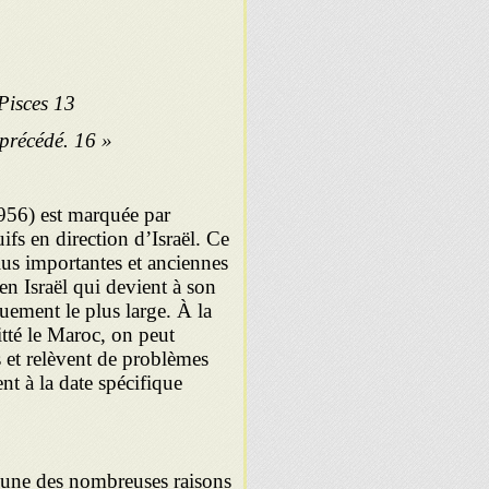
1
Pisces 13
« L’accord de compromis » et les pourparlers qui l’ont précédé. 16
1956) est marquée par
ifs en direction d’Israël. Ce
plus importantes et anciennes
en Israël qui devient à son
uement le plus large. À la
itté le Maroc, on peut
s et relèvent de problèmes
nt à la date spécifique
l’une des nombreuses raisons