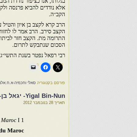
בגלותו, אנו כציפור נודדת המ
אלא נודדים להביא פרנסה ולקיי
הקב״ה.
הרב קרא לקצב בן איון והטיל
הקצב סירב. הרב אמר לו לחזור
התרומה מת. הקצב חזר לביתו
הסכום שנתבקש לתרום.
רבי רפאל נפטר בשנת התשי״ג בגיל 93 ונטמן בארץ ישראל, בע
פורסם בקטגוריה
סאלי וחכמיה-א.ח.אלנ
Yigal Bin-Nun- יגאל בן-נון
תאריך
28 בנובמבר 2012
du Maroc
I 1
s du Maroc