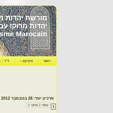
מורשת יהדות מר
ïsme Marocain
ראשי
אינדקס –
ד"ר י. ב
ארכיון יומי:
28 בנובמבר 2012
עמוד 1 מתוך 1
1