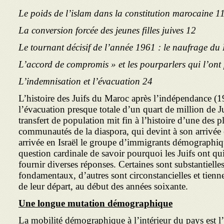
Le poids de l’islam dans la constitution marocaine 1
La conversion forcée des jeunes filles juives 12
Le tournant décisif de l’année 1961 : le naufrage du 
L’indemnisation et l’évacuation 24
L’histoire des Juifs du Maroc après l’indépendance (
l’évacuation presque totale d’un quart de million de Ju
transfert de population mit fin à l’histoire d’une des 
communautés de la diaspora, qui devint à son arrivée 
arrivée en Israël le groupe d’immigrants démographiq
question cardinale de savoir pourquoi les Juifs ont qu
fournir diverses réponses. Certaines sont substantielle
fondamentaux, d’autres sont circonstancielles et tienne
de leur départ, au début des années soixante.
Une longue mutation démographique
La mobilité démographique à l’intérieur du pays est 