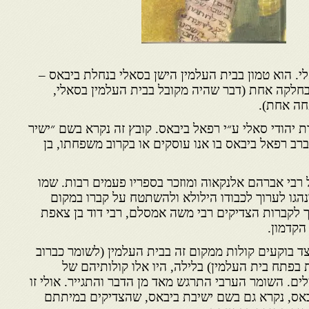
לי. הוא טמון בבית העלמין הישן בסאלי בנחלת ביבאס –
בחלקה אחת (דבר שהיה מקובל בבית העלמין בסאלי,
חה אחת).
יהודי סאלי ע״י רפאל ביבאס. קובץ זה נקרא בשם ״ישיר
ברב רפאל ביבאס בו אנו עוסקים או בקרוב משפחתו, בן
 רבי אברהם אלנקאוה ומוזכר בספריו פעמים רבות. שמו
הגו לערוך לכבודו הילולא ולהשתטח על קברו במקום
ך לקברות הצדיקים רבי משה אמסלם, רבי דוד בן צאפת
הקדמון.
 בוקעים קולות ממקום זה בבית העלמין (לשומר כברוב
 בפתח בית העלמין) בלילה, היו אלו קולותיהם של
ים. השומר הערבי התרגש מאד מן הדבר והתגייר. אולי זו
אס, נקרא גם בשם ישיבת ביבאס, שהצדיקים במיתתם