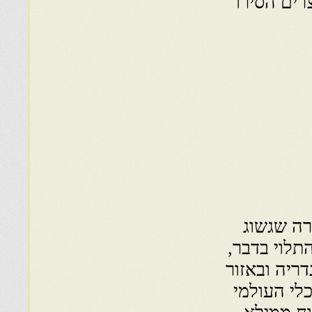
רים הסירו
רה שגשוג
תלוי בדבר,
ריה ובאזור
לי העולמי