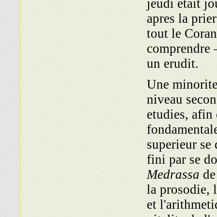
jeudi etait j
apres la prie
tout le Coran
comprendre 
un erudit.
Une minorite
niveau secon
etudies, afin
fondamentales
superieur se 
fini par se d
Medrassa
de 
la prosodie, 
et l'arithmet