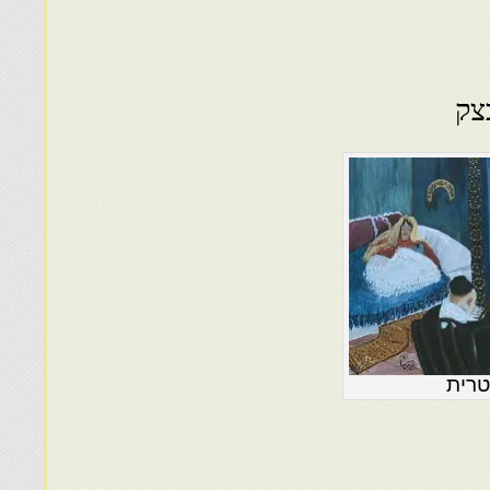
צק
רית