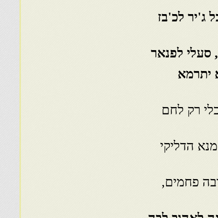
ג'יר לכ'בז
, סעלי לפנאר
 יתרמא
לי רק לחם
מנא הדליקי
רבה פחמים,