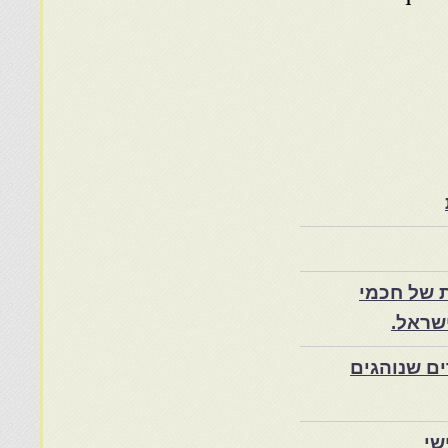
 של חכמי
שראל.
ם שנוהגים
שי