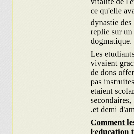
vitalite de l'
ce qu'elle av
dynastie des
replie sur u
dogmatique.
Les etudiants
vivaient gra
de dons offe
pas instruit
etaient scola
secondaires, 
et demi d'am
Comment les 
education 
l׳