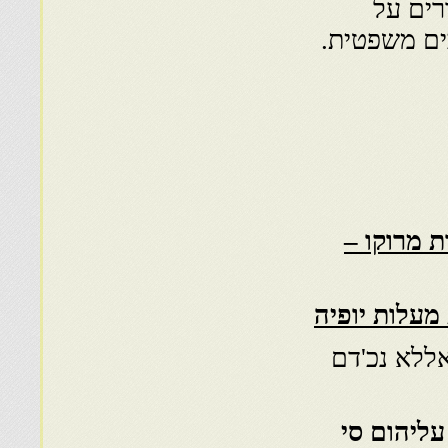
רים על
ים משפטית.
 מרוקו –
אללא נכ'דם
 עליהום סי