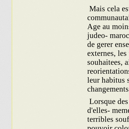
Mais cela est
communautair
Age au moin
judeo- maroc
de gerer ens
externes, les
souhaitees, 
reorientation
leur habitus 
changements
Lorsque des 
d'elles- mem
terribles sou
pouvoir colo