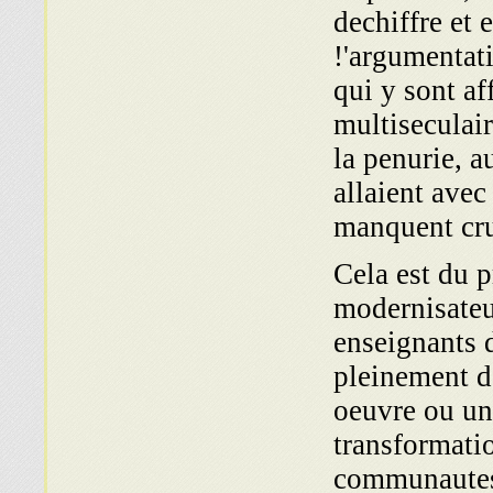
dechiffre et 
!'argumentat
qui y sont af
multiseculai
la penurie, a
allaient avec
manquent cru
Cela est du p
modernisateur
enseignants d
pleinement d
oeuvre ou un
transformatio
communaute