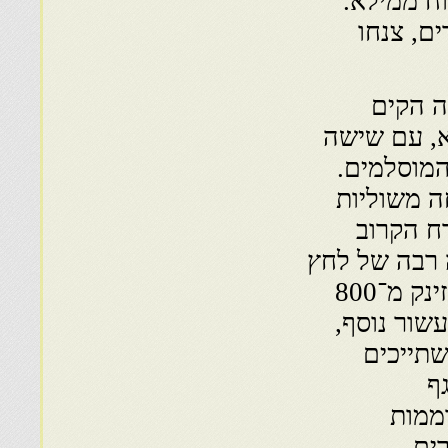
ח ממילא.
ם, צנחו
ה הקים
ל־בנא, עם שישה
המוסלמים.
ה משוליות
רח הקרוב
 רבה של לחץ
על דעת הקהל ועל חוגי השלטון״. מספר חבריה זינק מ־800
2 בשנת 1938, ובתום עשור נוסף,
המשתייכים
גף
ממות