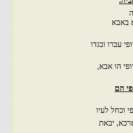
ה
א באבא
פי עברו ובגדו
ופי הו אבא,
פי הם
פי וכחל לעיו
ארכא, יבאת