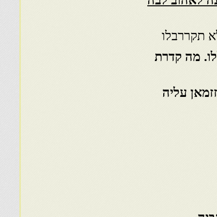
נה לאהוב לבה
א תקררבלו
ו. מה קדרת
זמאן עליה