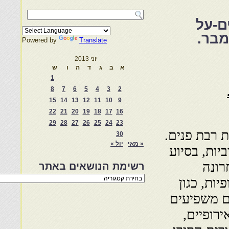
ים-על
Powered by
Translate
יוני 2013
א
ב
ג
ד
ה
ו
ש
1
8
7
6
5
4
3
2
15
14
13
12
11
10
9
22
21
20
19
18
17
16
29
28
27
26
25
24
23
 רבת פנים.
30
« מאי
יול »
ות, בסיוע
רונה
רשימת הנושאים באתר
רשימת
יות אירופיות, כגון
הנושאים
באתר
ים משפיעים
רופיים,