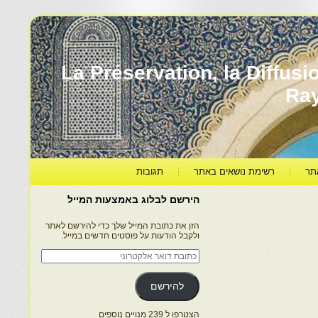
עברה ותרבותה – La Préservation, la Diffusion & le
Ra
תר
רשימת נושאים באתר
תגובות
הירשם לבלוג באמצעות המייל
הזן את כתובת המייל שלך כדי להירשם לאתר
ולקבל הודעות על פוסטים חדשים במייל.
כתובת
דואר
אלקטרוני
להירשם
הצטרפו ל 239 מנויים נוספים