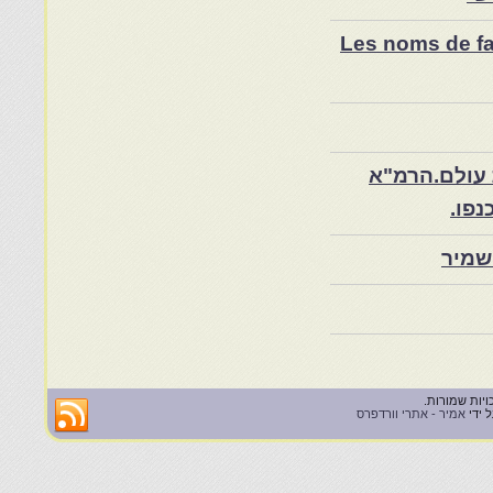
Les noms de fam
 עולם.הרמ"א
שמיר
 ידי
אמיר - אתרי וורדפרס