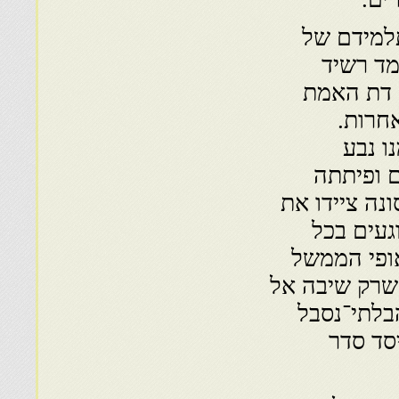
תלמידם של
מד רשיד
 דת האמת
חרות.
ו נבע
 ופיתתה
נה ציידו את
געים בכל
אופי הממשל
 שרק שיבה אל
בלתי־נסבל
סד סדר