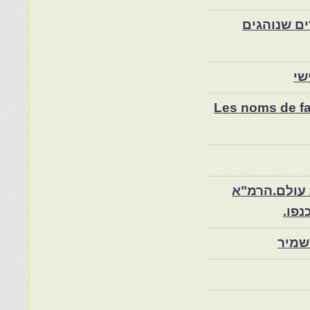
ם שנוהגים
שי
Les noms de fam
 עולם.הרמ"א
שמיר