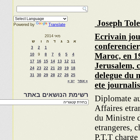
Joseph Tol
Powered by
Translate
Ecrivain jou
מאי 2014
א
ב
ג
ד
ה
ו
ש
conferencier
3
2
1
Maroc, en 1
10
9
8
7
6
5
4
17
16
15
14
13
12
11
Jerusalem, 
24
23
22
21
20
19
18
delegue du 
31
30
29
28
27
26
25
« אפר
יונ »
ete journalis
רשימת הנושאים באתר
Diplomate au
רשימת
Affaires etra
הנושאים
באתר
du Ministre 
etrangeres, c
P.T.T charge 