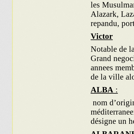
les Musulman
Alazark, Laz
repandu, por
Victor
Notable de l
Grand negocia
annees memb
de la ville al
ALBA
:
nom d’origine
méditerraneen
désigne un h