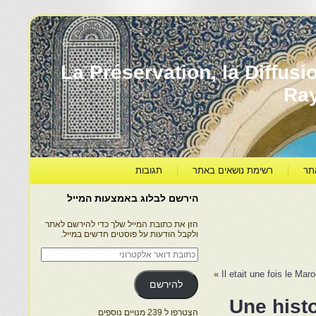
עברה ותרבותה – La Préservation, la Diffusion & le
Ra
תר
רשימת נושאים באתר
תגובות
הירשם לבלוג באמצעות המייל
הזן את כתובת המייל שלך כדי להירשם לאתר
ולקבל הודעות על פוסטים חדשים במייל.
כתובת
דואר
אלקטרוני
»
Il etait une fois le Mar
להירשם
Une hist
הצטרפו ל 239 מנויים נוספים