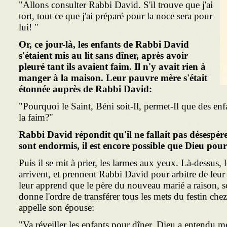
"Allons consulter Rabbi David. S'il trouve que j'ai
tort, tout ce que j'ai préparé pour la noce sera pour
lui! "
Or, ce jour-là, les enfants de Rabbi David
s'étaient mis au lit sans dîner, après avoir
pleuré tant ils avaient faim. Il n'y avait rien à
manger à la maison. Leur pauvre mère s'était
étonnée auprès de Rabbi David:
"Pourquoi le Saint, Béni soit-Il, permet-Il que des enf
la faim?"
Rabbi David répondit qu'il ne fallait pas désespére
sont endormis, il est encore possible que Dieu pour
Puis il se mit à prier, les larmes aux yeux. Là-dessus, 
arrivent, et prennent Rabbi David pour arbitre de leur
leur apprend que le père du nouveau marié a raison, so
donne l'ordre de transférer tous les mets du festin ch
appelle son épouse:
"Va réveiller les enfants pour dîner. Dieu a entendu m