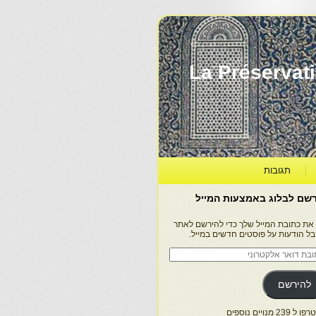
La Préservation, la Diff
תגובות
שם לבלוג באמצעות המייל
 את כתובת המייל שלך כדי להירשם לאתר
בל הודעות על פוסטים חדשים במייל.
בת
ר
טרוני
להירשם
 239 מנויים נוספים