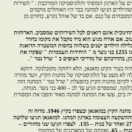
ם על הארגון המופתי והלוגיסטיקה המורכבת : " השירות
שהילדים הגיעו למחנה כבר היו האוהלים מוקמים
המטבחים על כנם. אם בד של אוהל נקרע, בחזרם מן
חינוכית אינם דואגים לכל השירותים שמסביב. הארוחות
טוב. אם אורח מגיע הוא מיד מקבל את מקומו בחדר
לילה הילדים ישנים בשלווה בחסות המשטרה הדואגת
לביטחון האזור. בקיץ 1951 נמנו 1255 בני נוער מ " היחידות העממיות " שפקדו את
ן, בהדרכתם של מדריכי הצופים ב " שרל נטר ".
ה בעיר הקיט מזאגאן, הלא רחוקה מקזבלנקה. דווקא
ה לא מעט על הלוגיסטיקה של מחנות הקיץ, וועד מהרה
 לקיום מחנות הקיץ בהפעלת " שרל נטר " המחנה הזה
נועד בעיקר לבני המללאח בקזבלנקה, שמספרם הגיע עד לכ – 400 בני נוער. מנוחה,
יה בים, עשו את המחנה למהנה מאוד והפכו את המסורת
יש בידינו דיווח מלא על אודות מחנה הקיץ במזאגאן ובצפרו בקיץ 1946. מדוח זה
 בבהירות הר4צינות וההשקעה העצומה בארגון המחנו. למזאגאן הגיעו שלושה
מחזורים – שניים של בנים – 278 ואחד של בנות – 135. לצפרו הגיעו שני מחזורים –
גאוותם של המארגנים על המיטות