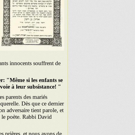
ants innocents souffrent de
r: "Même si les enfants se
voie à leur subsistance! "
les parents des mariés
 querelle. Dès que ce dernier
n adversaire tient parole, et
ez le poète. Rabbi David
es prières, et nous avons de