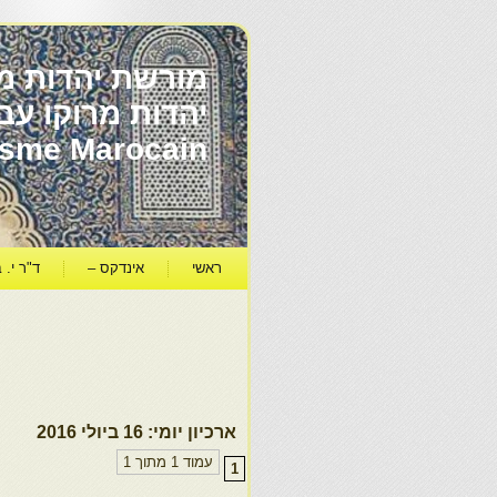
מורשת יהדות מר
ïsme Marocain
ראשי
אינדקס –
ד"ר י. ב
ארכיון יומי:
16 ביולי 2016
עמוד 1 מתוך 1
1