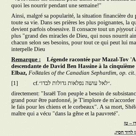
quoi les nourrir pendant une semaine!"
Ainsi, malgré sa popularité, la situation financière du
toute sa vie. Dans ses prières les plus poignantes, la 
devient parfois obsessive. Il consacre tout un
piyyout
à
plus "grand des miracles de Dieu, qui nous nourrit ain
chacun selon ses besoins, pour tout ce qui peut lui ma
interpelle Dieu
Remarque :
Légende racontée par Mazal-Tov 'A
descendante de David Ben Hassine à la cinquième 
Elbaz,
Folktales of the Canadian Sephardim, op. cit.
[1] cf.״לאל עושה נפלאות גדולות לבדו״.
directement: "Israël Ton peuple a besoin de subsista
grand pour être pardonné, je T'implore de m'accorde
le fais pour les chiens et le corbeaux". A sa mort, Sh
maître qui a vécu "dans la gêne et la pauvreté".
 לדוד חסין.