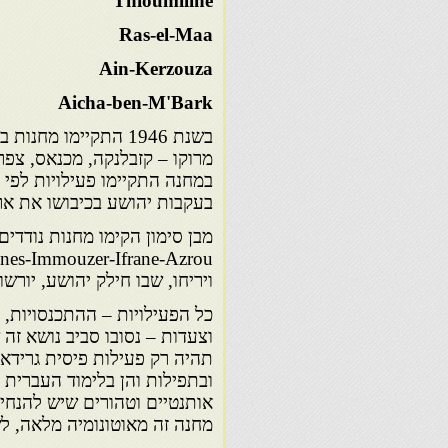
Thioumiline
Ras-el-Maa
Ain-Kerzouza
Aicha-ben-M'Bark
מרוקו – קזבלנקה, מכנאס, צפרו
במחנה התקיימו פעילויות לפי נ
בעקבות יהושע בכיבושו את אר
ויריחו, שבו חילק יהושע, יור
כל הפעילויות – ההתכנסויות, 
וצעדות – נסובו סביב נושא זה 
תהיה רק פעילות פיסית גרידא כ
ובתפילות והן בלימוד העברית 
אותנטיים וטהורים שיש להנחיל 
מחנה זה מאוטונומיה מלאה, ל