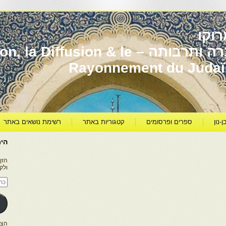
וקו
יהדות מרוקו עברה ותרבותה – usion & le
Rayonnement du Juda
ן-נון
ספרים ופרסומים
קטגוריות באתר
רשימת נושאים באתר
היר
הזן
ולק
כתו
דוא
אלק
הצטרפו ל