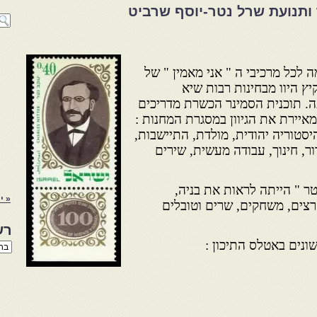
 ותנועת שרל נטר-יוסף שרביט
 לכל מרכיבי ה " אני מאמין " של
יץ היוו מבחינות רבות שיא
ה. תוכנית הסמינר הכשרת מדריכים
יירת את הגיוון במסגרת המחנות :
היסטוריה יהודית, מולדת, התיישבות,
, חינוך, עבודה מעשית, שירים
 " הייתה לראות את בניה,
« יו
רצים, משחקים, שרים וטובלים
רש
ונים באטלס התיכון :
רשי
הנו
באת