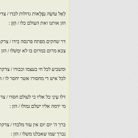
לְאֵל עוֹשֵׂה נִפְלָאוֹת גדולות לבדו / צ
הזן אותנו ואת העולם כלו / הַזָּן :
דר שחקים מפתח פרנסה בידו / צדקתו
צבא מרום במרום בו לא יִמְשֹׁלוּ / הזן :
ומשביע לכל חי בעצמו וכבודו / צדקתו
לכל איש די מחסורו אשר יחסר לו / הז
דלו עֵינֵי כל אליו כי לעולם חסדו / צד
מי ידמה אליו ישלם גמולו / הזן :
ברך ה' יום יום אין עוד מלבדו / צדקת
נברך שמו שאכלנו משלו / הזן :