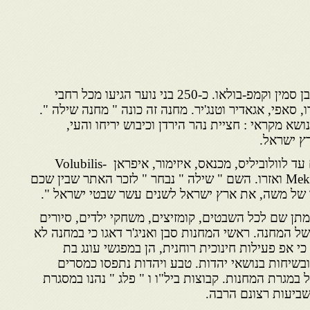
בשנת 1946 התקיימו מחנות בבן סמין וקמפ-בולאו. כ-250 בני נוער הגיעו מכל רחבי
, סאפי, אגאדיר וטנג'יר. מחנה זה כונה " מחנה שילה ".
ושא מקראי : חציית נהר הירדן וכיבוש יריחו והעי,
ץ ישראל.
מבן סימון הקימו מחנות נודדים עד לוולוביליס, מכנאס, איזימור, איפראן Volubilis-
Meknes-Immouzer-Ifrane-Azrou ואזרו. השם " שילה " נבחר " לזכר האתר שבין שכם
שו של משה, את ארץ ישראל לשנים עשר שבטי ישראל ".
מתן שם לכל השבטים, קומזיצים, משחקי ילדים, סיורים
של המחנה. ראשי המחנות סבן ואניג'ר דאגו כי במחנה לא
י אפ פעילות חינוכית רוחנית, הן במפגשי עונג בת
ובשיחות בנושאי יהדות. טבע ויהדות נתפסו כמסרים
במגרת המחנות. קבוצות ביל"ו ו " פלג " נהנו במסגרת
שביעות רצונם הרבה.