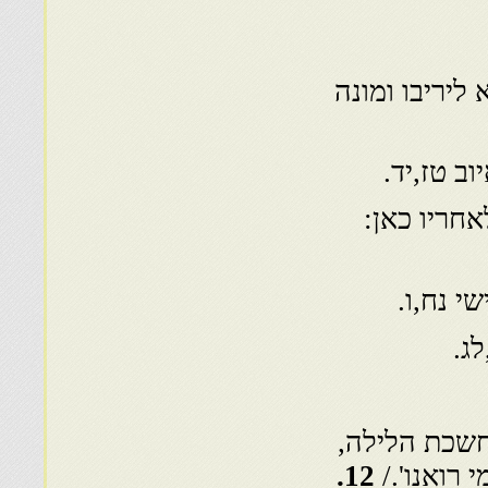
ליריבו ומונה
ב טז,יד.
חריו כאן:
י נח,ו.
ג.
שכת הלילה,
רואנו'./
12.