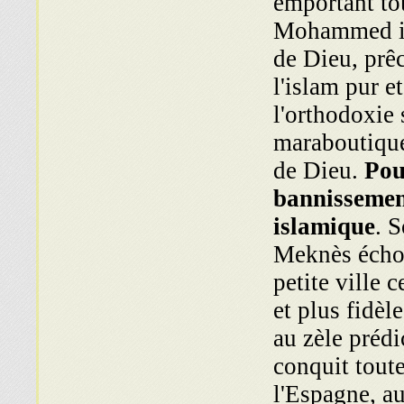
emportant to
Mohammed ib
de Dieu, prêc
l'islam pur et
l'orthodoxie 
maraboutique
de Dieu.
Pou
bannissement
islamique
. 
Meknès échou
petite ville 
et plus fidè
au zèle prédi
conquit toute
l'Espagne, au