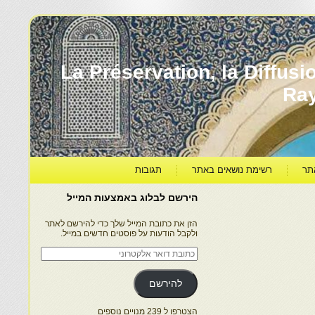
עברה ותרבותה – La Préservation, la Diffusion & le
Ra
תר
רשימת נושאים באתר
תגובות
הירשם לבלוג באמצעות המייל
הזן את כתובת המייל שלך כדי להירשם לאתר
ולקבל הודעות על פוסטים חדשים במייל.
כתובת
דואר
אלקטרוני
להירשם
הצטרפו ל 239 מנויים נוספים