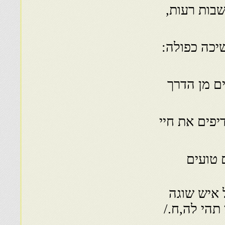
בות רעות,
שיכה כפולה:
ם מן הדרך
יפים את חיי
 טועים
 איש שוגה
 תהי לה,ח./