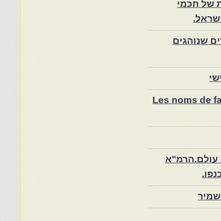
 של חכמי
שראל.
ם שנוהגים
שי
Les noms de fam
 עולם.הרמ"א
שמיר