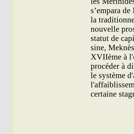
les Mérinides
s’empara de 
la traditionn
nouvelle pro
statut de cap
sine, Meknès,
XVIIème à l'
procéder à di
le système d'
l'affaiblisse
certaine stag