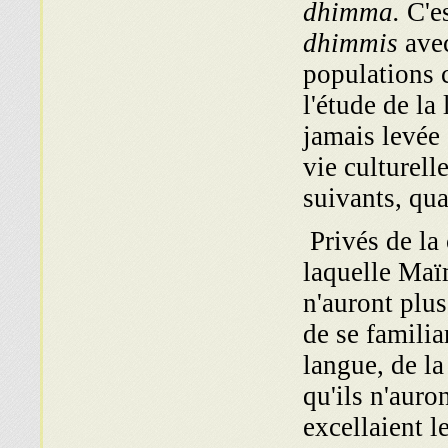
dhimma.
C'es
dhimmis
avec
populations c
l'étude de l
ja­mais levée
vie culturell
suivants, qua
Privés de la 
laquelle Maïm
n'auront plus
de se fa­milia
langue, de l
qu'ils n'auro
excellaient l