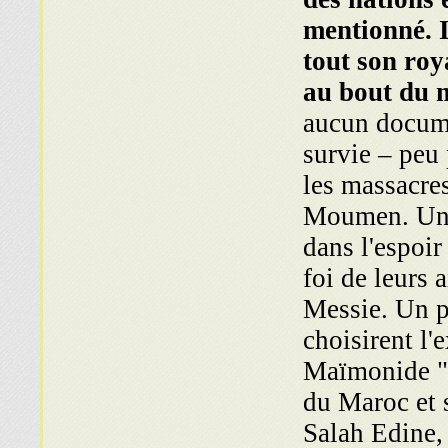
mentionné. I
tout son roy
au bout du 
aucun docume
survie – peu
les massacres
Moumen. Un g
dans l'espoir
foi de leurs a
Messie. Un p
choisirent l'
Maïmonide " 
du Maroc et 
Salah Edine, 