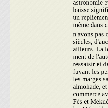
astronomie et
baisse signif
un repliement
même dans ce
n'avons pas c
siècles, d'a
ailleurs. La l
ment de l'aut
ressaisir et d
fuyant les pe
les marges sa
almohade, et 
commerce ave
Fès et Meknè