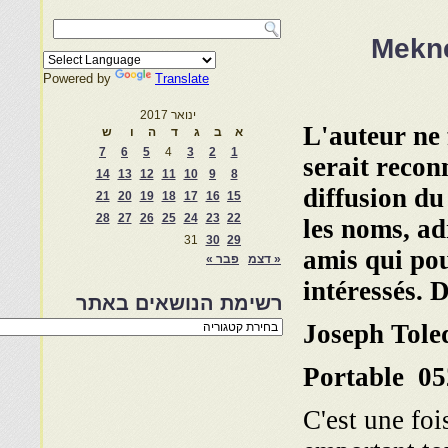
Mekne
Powered by
Translate
ינואר 2017
L'auteur ne 
א
ב
ג
ד
ה
ו
ש
7
6
5
4
3
2
1
serait recon
14
13
12
11
10
9
8
diffusion du
21
20
19
18
17
16
15
28
27
26
25
24
23
22
les noms, ad
31
30
29
amis qui pou
« דצמ
פבר »
intéressés. 
רשימת הנושאים באתר
רשימת
Joseph Tole
הנושאים
באתר
Portable 0
C'est une foi