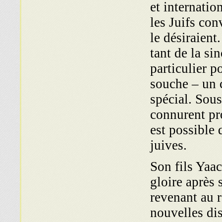
et internatio
les Juifs conv
le désiraient
tant de la si
particulier p
souche – un c
spécial. Sous
connurent pro
est possible 
juives.
Son fils Yaa
gloire après 
revenant au r
nouvelles dis