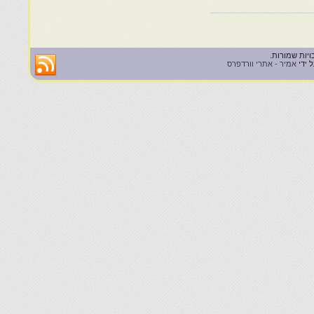
 ידי
אמיר - אתרי וורדפרס