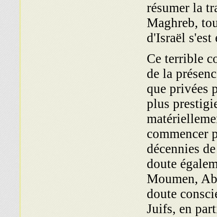
résumer la tr
Maghreb, tout
d'Israël s'es
Ce terrible c
de la présenc
que privées p
plus prestig
matériellemen
commencer pe
décennies de 
doute égalem
Moumen, Abo
doute consci
Juifs, en par