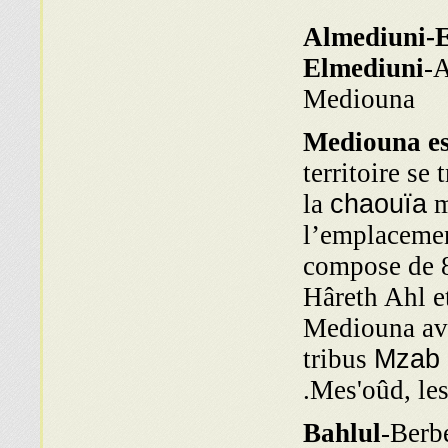
Almediuni-
Elmediuni
-
Mediouna
Mediouna es
territoire se 
la
chaouïa
m
l’emplacemen
compose de 8
Hâreth Ahl e
Mediouna av
tribus
Mzab
Mes'oûd, le
Bahlul
-Berbe