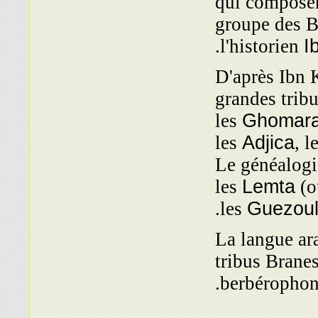
qui compose
groupe des B
.
l'historien
I
D'après Ibn 
grandes tribu
les
Ghomar
les
Adjica
, l
Le généalogis
les
Lemta
(o
les
Guezou
La langue ar
tribus Branes
berbérophon