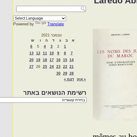
Laredo Ab
Powered by
Translate
נובמבר 2021
ש
ו
ה
ד
ג
ב
א
6
5
4
3
2
1
13
12
11
10
9
8
7
20
19
18
17
16
15
14
27
26
25
24
23
22
21
30
29
28
דצמ »
« אוק
רשימת הנושאים באתר
רשימת
הנושאים
באתר
mêmes au bord