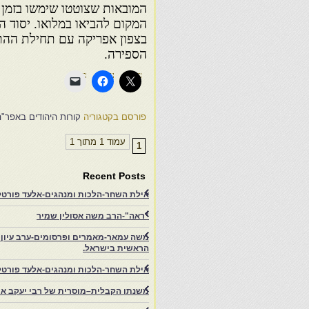
המובאות שצוטטו שימשו בזמן ה
המקום להביאו במלואו. יסוד
בצפון אפריקה עם תחילת ההת
הספירה.
פורסם בקטגוריה
קורות היהודים באפר"ה
עמוד 1 מתוך 1
1
Recent Posts
אילת השחר-הלכות ומנהגים-אלעד פורטל-
"ראה"-הרב משה אסולין שמיר
משה עמאר-מאמרים ופרסומים-ערב עיון ב
הראשית בישראל.
אילת השחר-הלכות ומנהגים-אלעד פורטל
משנתו הקבלית–מוסרית של רבי יעקב איפ