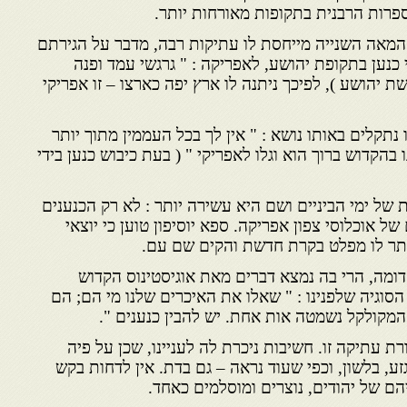
בספרות הרבנית בתקופות מאורחות יותר.
מאה השנייה מייחסת לו עתיקות רבה, מדבר על הגירתם
כנען בתקופת יהושע, לאפריקה : " גרגשי עמד ופנה
ת יהושע ), לפיכך ניתנה לו ארץ יפה כארצו – זו אפריקי
תקלים באותו נושא : " אין לך בכל העממין מתוך יותר
 בהקדוש ברוך הוא וגלו לאפריקי " ( בעת כיבוש כנען בידי
 של ימי הביניים ושם היא עשירה יותר : לא רק הכנענים
ל אוכלוסי צפון אפריקה. ספא יוסיפון טוען כי יוצאי
ותר לו מפלט בקרת חדשת והקים שם עם.
דומה, הרי בה נמצא דברים מאת אוגיסטינוס הקדוש
 הסוגיה שלפנינו : " שאלו את האיכרים שלנו מי הם; הם
 המקולקל נשמטה אות אחת. יש להבין כנענים ".
 עתיקה זו. חשיבות ניכרת לה לעניינו, שכן על פיה
ע, בלשון, וכפי שעוד נראה – גם בדת. אין לדחות בקש
ם של יהודים, נוצרים ומוסלמים כאחד.