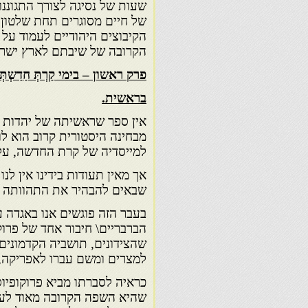
שעות של נסיגה לצורך התגוננו
של חיים מסוגרים תחת שלטון
הקיבוצים היהודיים לעמוד ע
הקרובה של שיבתם לארץ ישרא
פרק ראשון – בימי קַרְתְּ חַדַשְתְּ ( 813 עד 146 לפני הספירה ) – 
בראשית.
אין ספר שראשיתה של יהדות צ
מבחינה היסטורית קרוב הוא ל
למייסדיה של קרת החדשה, על 
אך מאין תעודות בידינו אין ל
שבאים להבהיר את התהוותה ש
בעבר הזה פוגשים אנו באגדה 
הברבריים\ חיבור אחד של פרו
שהצידונים, תושביה הקדמונים 
למצרים ומשם עברו לאפריקה, 
כראיה לסברתו מביא פרוקופיוס 
שהיא השפה הקרובה מאוד לעברי