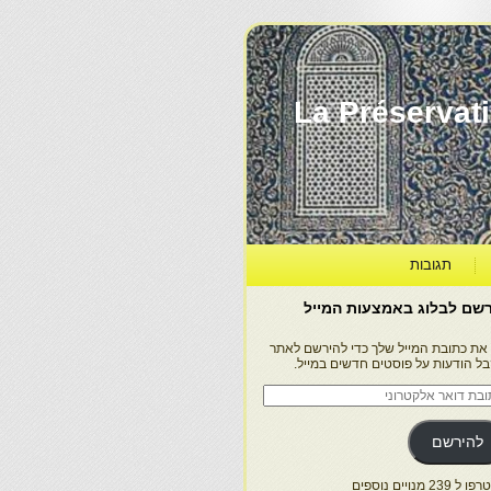
La Préservation, la Diff
תגובות
שם לבלוג באמצעות המייל
 את כתובת המייל שלך כדי להירשם לאתר
בל הודעות על פוסטים חדשים במייל.
בת
ר
טרוני
להירשם
 239 מנויים נוספים