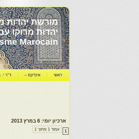
מורשת יהדות מר
ïsme Marocain
ראשי
אינדקס –
ד"ר י. ב
ארכיון יומי:
6 במרץ 2013
עמוד 1 מתוך 1
1