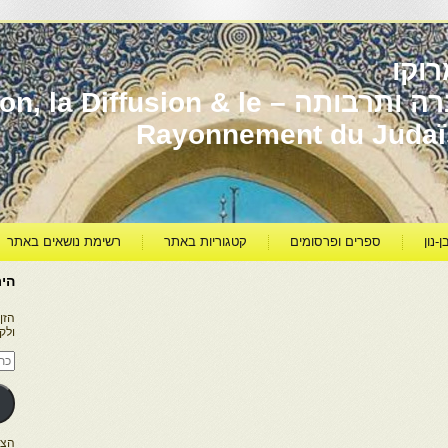
וקו
יהדות מרוקו עברה ותרבותה – usion & le
Rayonnement du Juda
ן-נון
ספרים ופרסומים
קטגוריות באתר
רשימת נושאים באתר
היר
הזן
ולק
כתו
דוא
אלק
הצטרפו ל