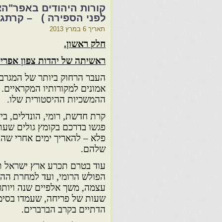
לפני הספירה ) – קרתגו
תאריך
6 במרץ 2013
חלק ראשון.
ראשיתה של יהדות צפון אפריק
העבר הרחוק ביותר של המגרב א
אמונים למקורותיו המקראיים. ה
ההמשכיות ההיסטורית שלו.
קרת חדשת, רומי, הונדלים, בי
פגשו בדרכם בקומץ גולים שעתי
פלא – להאריך ימים אחרי שהת
שלהם.
עוד בטרם תכרע ארץ ישראל ת
הפולש הרומי, ועד למחרת הה
עצמה, משך אלפיים שנה ויותר,
שעות של פריחה, שעמדו בסימ
הדתיים בקרב הברברים.