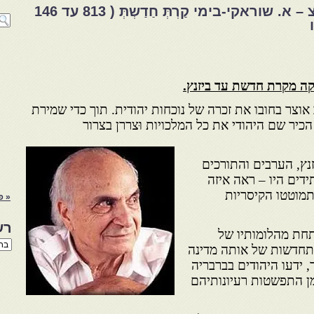
קורות היהודים באפר"הצ – א. שוראקי-בימי קַרְתְּ חַדַשְתְּ ( 813 עד 146
ה מקרת חדשת עד ביזנץ.
וצר בחובו את זכרה של נוכחות יהודית. תוך כדי שמירת
כיר שם היהודי את כל המלכויות וּצררן בצרור
זנץ, הערבים והתורכים
דים היו – ראה איזה
מוטטו הקיסריות
« פ
רש
חת מהלומותיו של
רשי
תחדשות של אותה מדינה
הנו
 ידעו היהודים בברבריה
באת
ן התפשטות רעיונותיהם