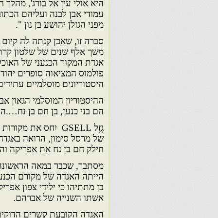
היא אולי עין אל בורג', מהלך
עמודי אבן לבנה ועליהם הכתוב
מפני הגזלן יהושע בן נון ".
סברה זו, שאכן קנתה לה קיום
משך אלף שנים של שלטון קרת
אגדת המקור הכנעני של האוכלו
פולמוס המציאוה סופרים יהודי
היסטוריונים מוסלמיים עתידים
ההיסטוריון המוסלמי הגאון אבּן
הם בני כנען, בן חם בן נח….הם
גְזֶל GSELL יִחס את 
של מרסל סימון, הרואה באגדה 
חילק חם בן נח את אפריקה והנ
מסתבר, שכבר במאה הראשונה ל
הייתה האגדה של מקורם הכנענ
בן מתתיהו כי ילידי צפון אפרי
אשתו השנייה של אברהם.
האגדה הקובעת קשרים הדוקים 