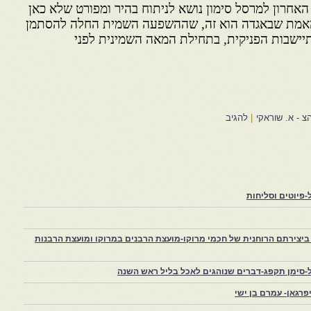
אחרון למרסל סימון נושא לניתוח בהיר ומפורט שלא כאן
 האמת שבאגדה הוא זה, שההשפעה השמית החלה להסתמן
יישבות הפניקית, בתחילת המאה השמינית לפני
צ - א. שוראקי
|
להגיב
פיוטים וסליחות
יצירתם הרוחנית של חכמי מרוקו-מועצת הרבנים במרוקו ומועצת הרבנות
-סימן תקפג-דברים שנוהגים לאכל בליל ראש השנה
רגאן- עמרם בן ישי