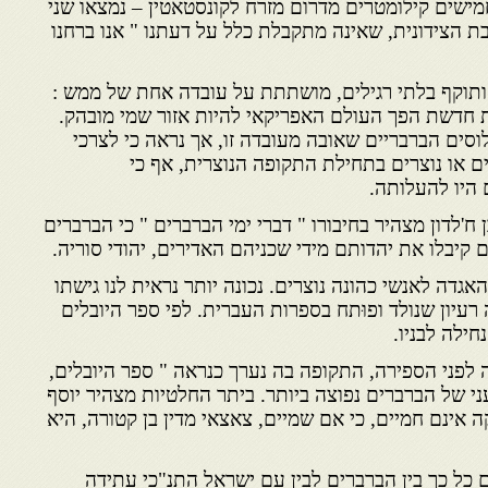
 חמישים קילומטרים מדרום מזרח לקונסטאטין – נמצאו שני
ת הצידונית, שאינה מתקבלת כלל על דעתנו " אנו ברחנו
 ותוקף בלתי רגילים, מושתתת על עובדה אחת של ממש :
 חדשת הפך העולם האפריקאי להיות אזור שמי מובהק.
סים הברבריים שאובה מעובדה זו, אך נראה כי לצרכי
ם או נוצרים בתחילת התקופה הנוצרית, אף כי
 היו להעלותה.
 ח'לדון מצהיר בחיבורו " דברי ימי הברברים " כי הברברים
 קיבלו את יהדותם מידי שכניהם האדירים, יהודי סוריה.
מקורות האגדה לאנשי כהונה נוצרים. נכונה יותר נראית לנו גישתו
רעיון שנולד ופוּתח בספרות העברית. לפי ספר היובלים
חילה לבניו.
פני הספירה, התקופה בה נערך כנראה " ספר היובלים,
י של הברברים נפוצה ביותר. ביתר החלטיות מצהיר יוסף
קה אינם חמיים, כי אם שמיים, צאצאי מדין בן קטורה, היא
כל כך בין הברברים לבין עם ישראל התנ"כי עתידה