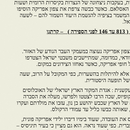
ת, בעקבות ניצחונה של הנצרות בקיסרות הרומית ושעות
 האסלאם. כאשר כבשה צרפת את צפון אפריקה הוסיפו
ל המשמר בציפיה להגשמת היעוד השמור להם – לשעה
ל.
קרתגו
פון אפריקה נעוצה במעמקי העבר הנודע של האזור.
וודאי, כמדומה, שמתיישבים משבטי ישראל הצטרפו
חופי אפריקה, כאשר נאחזו הצידונים במקום.
נו אלא להיתלות בהשערות, כפי המקובל על הרוב, שעה
ל תופעה היסטורית.
עקשנית : אגדת המקור הארץ ישראלי של האוכלוסים
קופיוס, שכה הרבו לצטטו ולפרשו, מעלה את הסברה
של הארץ שכבש יהושע בן נון, עזבו את מולדתם ועקרו
שאותה כבשו כליל עד עמודי הרקולס.
את העובדה, שעוד בימיו דיברו ילידי אפריקה פונית,
ת. כפי שעוד נראה. הוא גם מציין כי בעיר תיגיסיס –