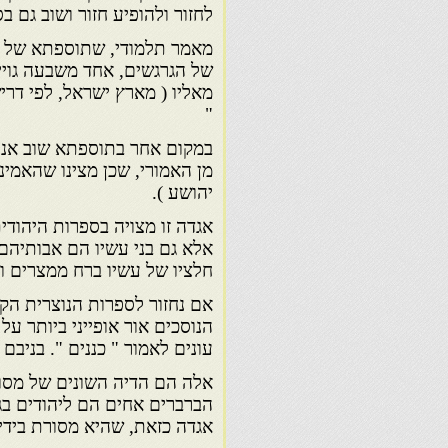
לחזור ולהופיע חזור ושוב גם 
מאמר תלמודי, שתוספתא של ה
של הגרגשים, אחד משבעה גויי 
מאליו ( מארץ ישראל, לפי דריש
"
במקום אחר בתוספתא שוב אנו נ
מן האמורי, שכן מצינו שהאמינו
יהושע ).
אגדה זו מצויה בספרות היהודית
אלא גם בני עשיו הם אבותיהם ש
חלציו של עשיו ברח ממצרים 
אם נחזור לספרות הנוצרית הק
הנוסכים אור אופייני ביותר על
עונים לאמור " כננים ". בניבם
אלה הם הדיה השונים של מסורת
הברברים אחים הם ליהודים בגז
אגדה כזאת, שהיא מסורת בידיה