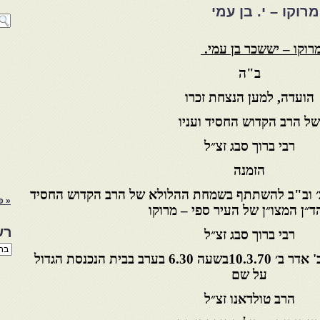
וקו – י. בן עמי
רוקו – יששכר בן עמי.
ב"ה
הועדה, למען הנצחת זכרו
של הרב הקדוש החסיד ועניו
רבי ברוך סבג זצ״ל
הזמנה
ב׳ וב"ב להשתתף בשמחת ההלולא של הרב הקדוש החסיד
« פ
הד״ן המצו״ן של העיר ספי – מרוקו
רש
רבי ברוך סבג זצ״ל
רשי
שתתקיים אייה ביום שלישי ב' אדר ב׳ 10.3.70בשעה 6.30 בערב בבית הנכנסת הגדול
הנו
באת
על שם
הרב טולדאנו זצ״ל