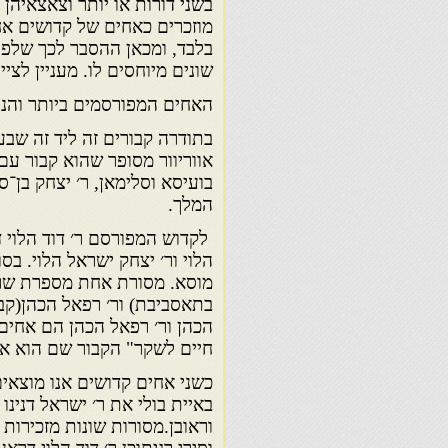
בשני דורות או יותר וצאצאיה
מוזכרים כאחים של קדושים א
בלבד, ומכאן ההסבר לכך שלפע
שונים מיוחסים לו. מעניין לצ
האחים המפורסמים ביותר והנע
בתודרה קבורים זה ליד זה שב
אווריוור מסופר שהוא קבור ע
בועיסא וסלימאן, ר׳ יצחק בן־
המלך.
לקדוש המפורסם ר׳ דוד הלוי ד
הלוי ור׳ יצחק ישראל הלוי. בס
מוסא. מסורת אחת מספרת שר׳ 
בתאסביבת) ור׳ רפאל הכהן(קב
הכהן ור׳ רפאל הכהן הם אחים
חיים לשקר" הקבור שם הוא אחי
כשני אחים קדושים אנו מוצאים
באיית בולי את ר׳ ישראל דנינו ו
וראובן.מסורות שונות מזכירות כ