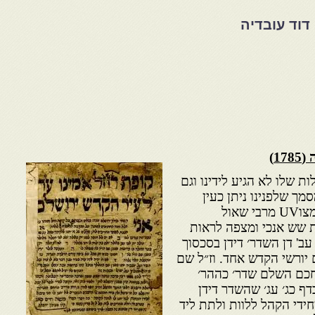
דוד עובדיה
ה
(1785)
ות שלו לא הגיע לידינו וגם
ך שלפנינו ניתן כעין
המלצה והועתק מספר שלוחי מצוUV מרבי שאול
ת שש אנכי ומצפה לראות
עב' דן השדר׳ דידן בסכסוך
יורשי הקדש אחד. וז״ל שם
חכם השלם שדר׳ כההר׳
דף כג׳ עג׳ שהשדר דידן
ידי הקהל ללוות ולתת ליד