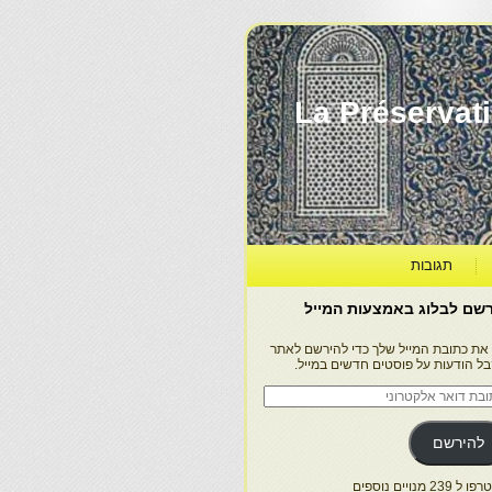
La Préservation, la Diff
תגובות
שם לבלוג באמצעות המייל
 את כתובת המייל שלך כדי להירשם לאתר
בל הודעות על פוסטים חדשים במייל.
בת
ר
טרוני
להירשם
 239 מנויים נוספים