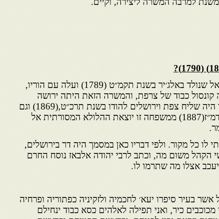
שנת למרבה המשרה ליצירה, וקיים.
הראשון במשפחת עבו, ר׳ שמואל שנולד באלג׳יר בשנת תקמ״ט (1789) ועלה עם הוריו,
ה קונסול כבוד של צרפת, והמשרה הזאת היתה ירושה
לזרעו. גם רבי אברהם חיים בנו היה שליח צפת וירושלים להודו בשנת תרכ״ט,(1869) וגם
שליחות לצפון אפריקא אדר תדמ״ז(1887) ממשפחה זו יוצאת ההלולא המסורתית אל
ר.
 לו כל מקור. ולפי דבריו כאן במסמך היה דר בירושלים,
י הקהל משום מה, וכתב לרבי יהודה אלבאז נוסח החרם
עכב אצלו מה שתרמו לו.
 אשר בעיר סיפרו יעא׳ לחכמיה ולזקיניה כפתוריה ופרחיה
י מכוכבים כיר, ואני תפילה לאלהים כסא כבוד ינחילם