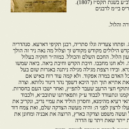
משרתו חיים עמרם סך נ״מ. נלב״ע בשנת תקס״ז (1807).
יס בי״מ לרבנים
ופתחו צעדיה וגלו סתריה, רבנן תקיפי דארעא. סנהדריה
קדש הילולים מקודש מקודש זך וצלול מה נאה ניר זה הולך
טעון הלול. החכם השלם והכולל. כמוה״ר חזקיה בעלול
יה. ולא חנו מחבבו. חיבת הקדש וחיבת ביאה. ביאה שמשו
רא. ובידו רצפת מגילה מגילה ניתנה באגרות שום בעל
בל האדם במרה אפקוד. ולא קמה עוד רוח באיש אם
את אתייא תוך תוך היכא דשפך נהר דינור גלותא. וצרה
מתוקף חצי הרעב שעבר לתפ״ץ, ואחר ישבו העם בחסרות.
קמנו ונתעודד לבבוד ע״ק ותפארתנו שתובב״א, ולכבוד
האי רעיא מהימנא, וחסרון הוליד את עמיי נדיב, ונקריב את
לו לרצון לפני ה: והיה מעשה הצדקה שלם, ואת צמח דוד
ועשה משפט וצדקה בארץ, הרוצה את אבניה ומחונן את
 ייתר שאת ויתר עז הדרה