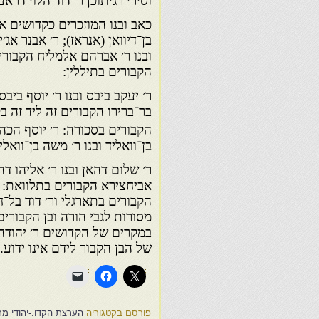
וסירי רגיתוכן ר׳ דוד הלוי דראע
כאב ובנו המוזכרים כקדושים אנו
בן־דיוואן (אנראז); ר׳ אבנר אג׳
ובנו ר׳ אברהם אלמליח הקבורים
הקבורים בתיללין:
ר׳ יעקב ביבס ובנו ר׳ יוסף ביב
בר־ברירו הקבורים זה ליד זה 
הקבורים בסכורה: ר׳ יוסף הכהן
בן־וואליד ובנו ר׳ משה בן־וואל
ר׳ שלום דהאן ובנו ר׳ אליהו דה
אביחצירא הקבורים בתלוואת: ר׳
הקבורים בתארגלי ור׳ דוד בל־ח
מסורות לגבי הורה ובן הקבורי
במקרים של הקדושים ר׳ יהודה 
של הבן הקבור לידם אינו ידוע.
פורסם בקטגוריה
הערצת הקדו.-יהודי מרו