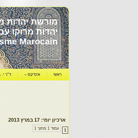
מורשת יהדות מר
ïsme Marocain
ראשי
אינדקס –
ד"ר י. ב
ארכיון יומי:
17 במרץ 2013
עמוד 1 מתוך 1
1