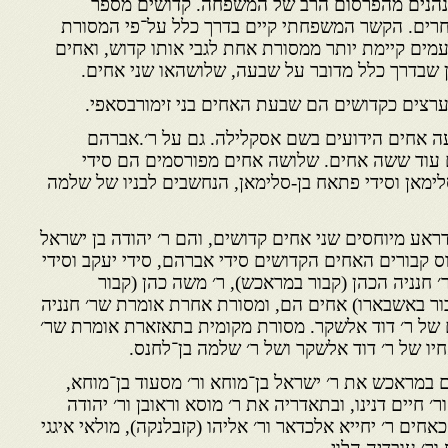
ן נהנים מהפרסום הרב של המשפחה. קדושים מספר
חרים. הקשר המשפחתי קיים בדרך כלל על־פי המסורת
מים קיימת יותר ממסורת אחת לגבי אותו קדוש, ואחים
יין שבדרך כלל מדובר על שבעה, שלושהאו שני אחים.
רצים כקדושים הם שבעת האחים בני זימורבסאפי.
עה אחים הידועים בשם אסקלילה. גם על ר׳.אברהם
ם עוד ששה אחים. שלושה אחים מפורסמים הם סידי
סלימאן וסידי פתאח בן-סלימאן, הנחשבים לבניו של שלמה
ראע מיוחסים שני אחים קדושים, והם ר׳ יהודה בן ישראל
וס קבורים האחים הקדושים סידי אברהם, סידי יעקב וסידי
חנניה הכהן (קבור במראכש), ר׳ משה כהן (קבור
ור באשבארו) אחים הם, ומסורת אחרת אומרת שר׳ חנניה
 של ר׳ דוד אלשקר. מסורת מקומית בתאזארת אומרת שר׳
ו של ר׳ דוד אלשקר ושל ר׳ שלמה בן־לחנס.
 במראכש את ר׳ ישראל בן־מוחא ור׳ מסעוד בן־מוחא,
ר׳ חיים דנינו, ובתאדריה את ר׳ מוסא וראובן ור׳ יהודה
אחים ר׳ יחייא אלכדאר ור׳ אליהו (קזבלנקה), מולאי איגגי