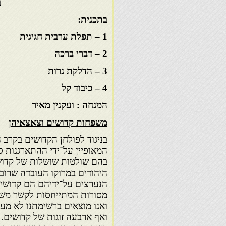
ב
בתכנית:
1 – תפלת ערבית חגיגית
2 – דברי ברכה
3 – הדלקת נרות
4 – כיבוד קל
המנחה : ועקנין מאיר
משפחות קדושים וצאצאיהן
בניגוד לפולחן הקדושים בקרב 
המאופיין על־ידי ההתארגנות ס
בהם שולטות שושלות של קדוש
היהודים במרוקו העובדה שרוב
הנערצים על־ידיהם הם קדושים
מסורות המתייחסות לקשר משפח
ואנו מוצאים ברשימתנו לא מעט 
ואף ארבעה זוגות של קדושים.