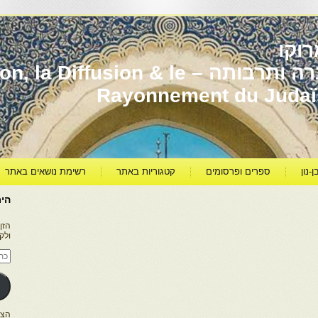
וקו
יהדות מרוקו עברה ותרבותה – usion & le
Rayonnement du Juda
ן-נון
ספרים ופרסומים
קטגוריות באתר
רשימת נושאים באתר
היר
הזן
ולק
כתו
דוא
אלק
הצטרפו ל