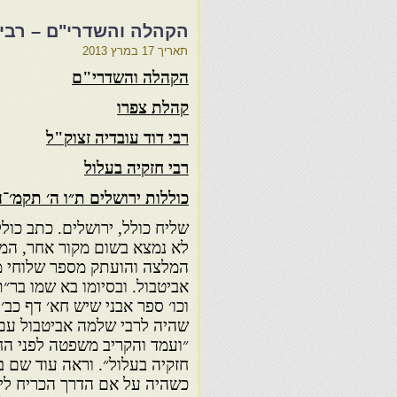
הקהלה והשדרי"ם – רבי 
תאריך
17 במרץ 2013
הקהלה והשדרי"ם
קהלת צפרו
רבי דוד עובדיה זצוק"ל
רבי חזקיה בעלול
כוללות ירושלים ת״ו ה׳ תקמ׳־
שליח כולל, ירושלים. כתב כולל
לא נמצא בשום מקור אחר, המסמ
אביטבול. ובסיומו בא שמו בר״
וכו׳ ספר אבני שיש חא׳ דף כב׳ 
שהיה לרבי שלמה אביטבול עם 
״ועמד והקריב משפטה לפני ה
חזקיה בעלול״. וראה עוד שם ב
כשהיה על אם הדרך הכריח ליח