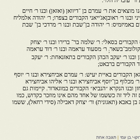
 ור׳ עובדיה הלוי.
 מוצאים את ר׳ עמרם בן ־דיוואן (ואזאן) ובנו ר׳ חיים
ייני ובנו ר׳ ראובןאג'ייאני הקבורים בצפרו; ר׳ יהודה אלמליח
 באמיזמיס: ר׳ יהודה בן־שבת ובנו ר׳ מרדכי בן־ שבת
ס הקבורים בסאלי: ר׳ שלמה בר־ ברירו ובנו ר׳ יצחק
בקולומב־בשאר
ר׳ מסעוד עראמה ובנו ר׳ דוד עראמה
;
 ובנו ר׳ יעקב הכהן הקבורים בתאזנאחת: ר׳ יעקב
יד הקבורים ברבאט;
אן הקבורים באיית יעיש: ר׳ עמרם אביחצירא ובנו ר׳ יוסף
 מכלוף בן־יוסף אביחצירא ובנו ר׳ אליהו אביחצירא
זן ובנו הנקרא ״הנביא״ הקבורים במוגאדור. קיימות גם
ם זה ליד זה כששמו של אחד מהם אינו מוזכר כקדוש, כמו
בן באבא (תאגונית) ור׳ יצחק דאבילה (סידי רחאל), ששמו
קו-י.בן עמי
|
תגובה אחת