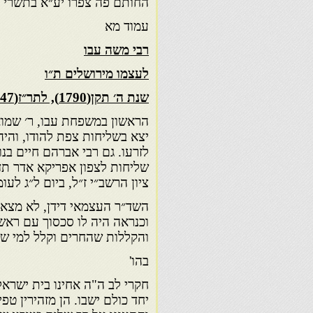
החותם פה צפרו יע״א בתשרי מ
עמוד מא
רבי משה עבו
לעצמו מירושלים ת״ו
שנת ה׳ תקן(1790), לתר״ז(1847) (1790)?
יצא בשליחות צפת להודו, והי
ציון הרשב״י ז״ל, ביום ל״ג לעומ
השד״ר העצמאי דידן, לא מצאתי
וכנראה היה לו סכסוך עם ראש
והקללות שהחרים וקלל למי שי
בהו'
חקרי לב ה"ה אחינו בית ישראל
יחד כולם ישבו. הן מזהירין טפ