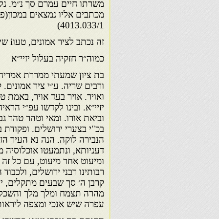
מכתבים אליו נמצאים במכון(פר
4013.033/1)
זה נכתב לציר אמונים, טעוi שירה והלול.
כמוה״ר חזקיה בעלול יזיי״א
בת ציון שמעתי ממררת אמריה. 
ורבים שריה. ע״י ציר אמונים. 
ואויר. אויר בעד אויר, באמת 
יזיי״א. ובינו לקדשו עפ״י הרא
וביאת אורו. ומאי וטהר טהר גב
בכ"י בצערי ירושלים. ופקודת 
הנבירה לוקה. הנה נא העיר הז
דעניותא, ונתמעטו אוכלוסיה 
ומיעוט אחר מיעוט, עם כל זה 
רבותינו רבני ירושלים, ולכבוד 
קרבן ה׳ סך שבעים מתקלים, יע
מהרה תצמח ומלך מלך והשכל 
עפרה שיש אנכי ומצפה ליראות