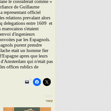
dane le considerait comme «
confiance de Guillaume
 representant officiel
es relations prevalant alors
inq delegations entre 1609 et
 marocainss s'etaient
'envoi d'ingenieurs
convoites par les Espagnols.
spagnols purent prendre
ache etait un homme fier
 d'Espagne apres que leurs
le d'Amsterdam qui n'etait pas
les offices rublics de
קשור