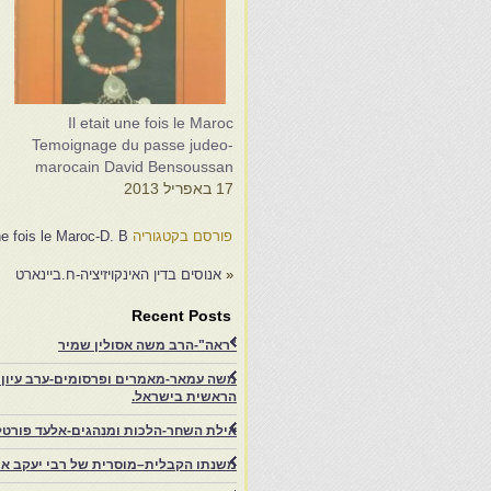
c
Il etait une fois le Maroc
-
Temoignage du passe judeo-
n
marocain David Bensoussan
17 באפריל 2013
9
פורסם בקטגוריה
une fois le Maroc-D. B.
«
אנוסים בדין האינקויזיציה-ח.ביינארט
Recent Posts
"ראה"-הרב משה אסולין שמיר
משה עמאר-מאמרים ופרסומים-ערב עיון ב
הראשית בישראל.
אילת השחר-הלכות ומנהגים-אלעד פורטל
משנתו הקבלית–מוסרית של רבי יעקב איפ