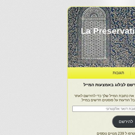
La Préservation, la Diff
תגובות
שם לבלוג באמצעות המייל
 את כתובת המייל שלך כדי להירשם לאתר
בל הודעות על פוסטים חדשים במייל.
בת
ר
טרוני
להירשם
 239 מנויים נוספים