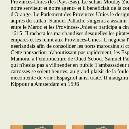
Provinces-Unies (les Pays-Bas). Le sultan Moulay Zi
notre serviteur et notre agent» et il beneficiait de la 
d'Orange. Le Parlement des Provinces-Unies le designa
aupres du sultan. Samuel Pallache s'ingenia a assainir l
entre le Maroc et les Provinces-Unies et participa a c
1615 II racheta les marchandises desquelles les pirates
empares et les remit aux Provinces-Unies. II negocia l
neerlandais afin de consolider les ports marocains si 
Cette transaction n'aboutissant pas rapidement, les E
Mamora, a l’embouchure de Oued Sebou. Samuel Pall
qui n'hesita pas a vilipender en public 1'ambassadeur
carrosses se soient heurtes, au grand plaisir de la fou
mecontente de voir l'Espagnol ainsi traite. II inaugura 
Kippour a Amsterdam en 1596