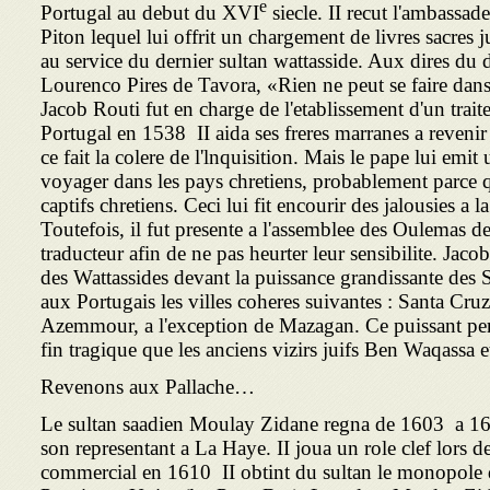
e
Portugal au debut du XVI
siecle. II recut l'ambassad
Piton lequel lui offrit un chargement de livres sacres j
au service du dernier sultan wattasside. Aux dires du
Lourenco Pires de Tavora, «Rien ne peut se faire dan
Jacob Routi fut en charge de l'etablissement d'un traite
Portugal en 1538 II aida ses freres marranes a reveni
ce fait la colere de l'lnquisition. Mais le pape lui emi
voyager dans les pays chretiens, probablement parce qu
captifs chretiens. Ceci lui fit encourir des jalousies a
Toutefois, il fut presente a l'assemblee des Oulemas
traducteur afin de ne pas heurter leur sensibilite. Jacob
des Wattassides devant la puissance grandissante des S
aux Portugais les villes coheres suivantes : Santa Cruz
Azemmour, a l'exception de Mazagan. Ce puissant p
fin tragique que les anciens vizirs juifs Ben Waqassa 
Revenons aux Pallache…
Le sultan saadien Moulay Zidane regna de 1603 a 16
son representant a La Haye. II joua un role clef lors d
commercial en 1610 II obtint du sultan le monopole