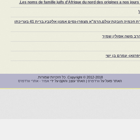
Les noms de famille juifs d'Afrique du nord des origines a nos jou
צפרו – קהילה יהודית קטנה במרוקו, ויצירת חכמיה חובקת עולם.הרמ"א מצפרו-נסים אמנון אלקבץ.ברית 41 בעריכתו
רב משה אסולין שמיר
רגאן- עמרם בן ישי
Copyright © 2012-2018. כל הזכויות שמורות.
האתר פועל על
וורדפרס
| האתר עוצב והוקם על ידי
אמיר - אתרי וורדפרס