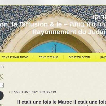
וקו
יהדות מרוקו עברה ותרבותה – usion & le
Rayonnement du Juda
ן-נון
ספרים ופרסומים
קטגוריות באתר
רשימת נושאים באתר
היר
הזן
ולק
כתו
דוא
אלק
ארבעים שנות יישוב-בעזה.ד.אלקיים
»
Il etait une fois le Maroc il etait une 
הצטרפו ל