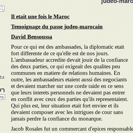
judeo-maro
Il etait une fois le Maroc
Temoignage du passe judeo-marocain
David Bensoussa
Pour ce qui est des ambassades, la diplomatic etait
fort differente de ce qu'elle est de nos jours.
L'ambassadeur accredite devait jouir de la confiance
des deux parties, ce qui exigeait des qualites peu
communes en matiere de relations humaines. En
« ד
outre, les ambassadeurs etaient aussi des negociants
et devaient marcher sur une corde raide en ce sens
רש
que leurs interets personnels ne devaient pas entrer
רשי
en conflit avec ceux des parties qu'ils representaient.
הנו
Qui plus est, leur situation etait fort enviee et ils
באת
devaient composer avec les intrigues de cour sans
jamais perdre la confiance du monarque.
Jacob Rosales fut un commercant d'epices responsable 