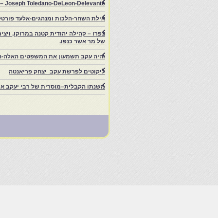
rs – Joseph Toledano-DeLeon-Delevante.
אילת השחר-הלכות ומנהגים-אלעד פורטל
של מר אשר כנפו.
והיה עקב תשמעון את המשפטים האלה-ה
ליקוטים לפרשת עקב יצחק פריאנטה
משנתו הקבלית–מוסרית של רבי יעקב איפ