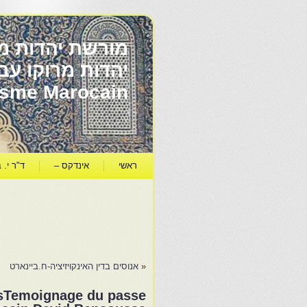
מורשת יהדות מר
ïsme Marocain
ראשי
אינדקס –
ד"ר י. ב
«
אנוסים בדין האינקויזיציה-ח.ביינארט
foisTemoignage du passe