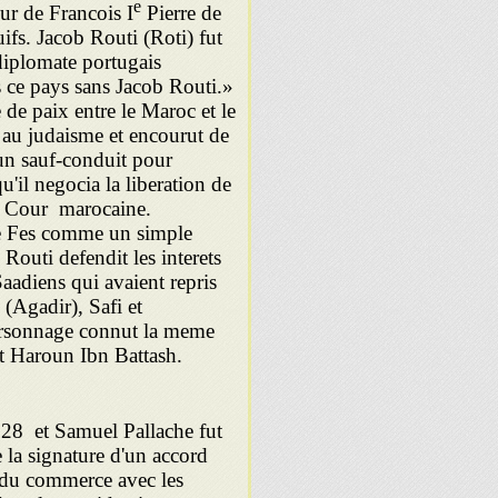
e
eur de Francois I
Pierre de
uifs. Jacob Routi (Roti) fut
 diplomate portugais
s ce pays sans Jacob Routi.»
 de paix entre le Maroc et le
r au judaisme et encourut de
t un sauf-conduit pour
'il negocia la liberation de
 la Cour marocaine.
 de Fes comme un simple
 Routi defendit les interets
aadiens qui avaient repris
 (Agadir), Safi et
ersonnage connut la meme
et Haroun Ibn Battash.
28 et Samuel Pallache fut
e la signature d'un accord
 du commerce avec les