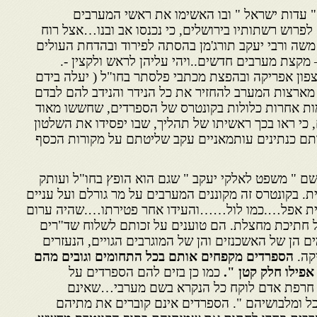
 עדות ישראל " ובו האשימו את ראשי המערבים
לפרוש רשתותיו בירושלים, כי נכנסו אב ובנו…אצל רוח
שה ורבי יעקב תורג'מן בהסתה לפירוד ובהדחת העולים
מקצת מערבים חדשים..ויהי עליהן לראש ולקצין -.
ון אפריקה ובהפצת מכתבי פלסתר בחו"ל ( יעלה בידם
מארצות המערב להחזיר את כל הנידר והנידב להם לבדם
ת אחרות כלולות בקונטרס של הספרדים, שחששו מאוד
 כי ראו בכך ראשיתו של תהליך, שבו יפסידו את השלטון
תם כנתינים עותמאניים עקב שליטתם על מקורות הכסף
ם " משפט לאלקי יעקב " שגם הוא הופץ בחו"ל ועותק
ת. בקונטרס זה מקוננים המערבים על מר גורלם ועל עניים
בית אפל….כמו לול……והעידו אחר פטירתו….שהיה ערום
ל חתיכת מחצלת. הם טוענים על זכותם לשלוח שד"רים
הן של האשכנזים והן של המוגרבים הגויים, הנעזרים
קה.
הספרדים מקפחים אותם בכל התחומים וגובים מהם
 אפילו חלק קטן ".
כמו כן בזים להם הספרדים על
 חרפת אדם לוקח כל הנקרא בשם מערבי…שאינם
אכל ומלבושיהם ". הספרדים אינם קוברים את מתיהם