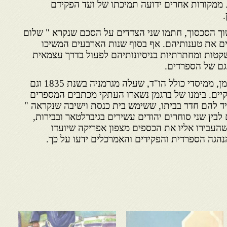
 ממקורות אחרים ידועה תמיכתו של ועד הפקידם
.
ך הסכסוך, חתמו שני הצדדים על הסכם שנקרא " שלום
דים את טענותיהם. אף בסוף שנות הארבעים המשיכו
קטות ומחתרתיות בניסיונותיהם לפעול בדרך עצמאית
גם של הספרדים.
סייע להם בכך רבי אליעזר ברגמן, ממיסדי כולל הו"ד, שעלה מגרמניה בשנת 1835 וגם
קיים. בימנו של ברגמן נשארו העתקי מכתבים המספרים
ד להם חדר בביתו, ששימש בית כנסת וישיבה שנקראה "
ם לבין שני סוחרים יהודים עשירים בגיברלטאר ובבירות,
שהעבירו אליו את הכספים מצפון אפריקה שיועדו
הגה הספרדית והפקידים והאמרכלים ידעו על כך.