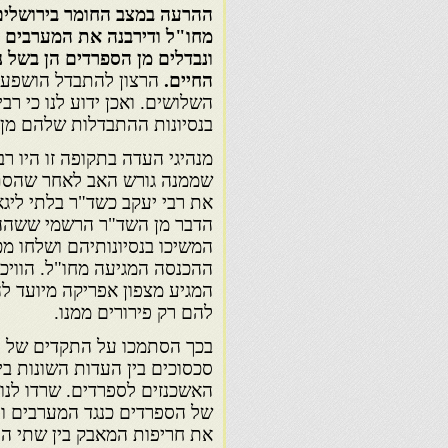
ההרעה במצב החומר בירושלים,
מחו"ל ודירבנה את המערבים 
ונבדלים מן הספרדים הן בשל 
החיים.
הרצון להתבדל הושפע 
השלושים. ואכן ידוע לנו כי רב
בנסיונות ההתבדלות שלהם מן
מנהיגי העדה בתקופה זו היו רב
את רבי יעקב כשד"ר בלתי ליגא
הדבר מן השד"ר הרשמי ששהה 
המשיכו בנסיונותיהם ושלחו 
ההכנסה המגיעה מחו"ל. הוויכ
המגיע מצפון אפריקה מיועד לה
להם רק פירורים ממנו.
בכך הסתמכו על התקדים של הא
סכסוכים בין העדות השונות בי
האשכנזים לספרדים. שרדו לנו
של הספרדים כנגד המערבים וה
את חריפות המאבק בין שתי הע