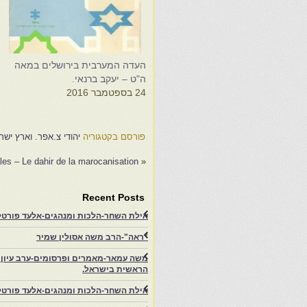
העדה המערבית בירושלים במאה
ע
ה"ט – יעקב ברנאי.
ה
24 בספטמבר 2016
4
פורסם בקטגוריה
יהודי צ.אפר. וארץ ישר
ales – Le dahir de la marocanisation
«
Recent Posts
אילת השחר-הלכות ומנהגים-אלעד פורטל-
"ראה"-הרב משה אסולין שמיר
משה עמאר-מאמרים ופרסומים-ערב עיון ב
הראשית בישראל.
אילת השחר-הלכות ומנהגים-אלעד פורטל