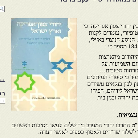
 יהודי צפון אפריקה, כי
יפיורי, עומדים לקנות
הנוסע הנוצרי באזילי,
 היהודים מהארצות
גם השמועות על
אזרחות הטובים…
יר כי סיפורי העיתונים
« נ
ן לבין בנקאים עשירים
שראל לידיהם, הפיחו
רש
 יהודה ובנין בית
רשי
הנו
באת
 עצמאית.
 התרבו יהודי המערב בירושלים ונעשו ניסיונות ראשונים
 לשלוח שד"רים ולאסוף כספים לאנשי העדה.