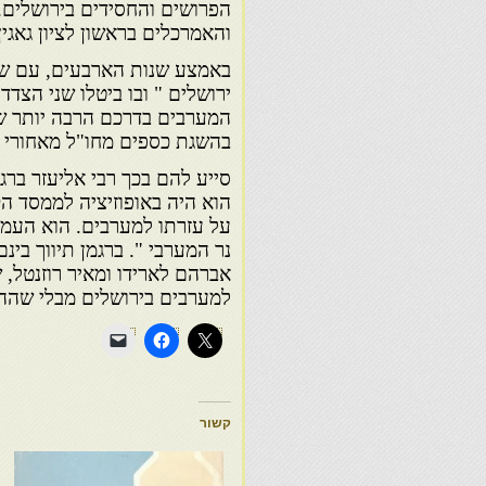
הפרושים והחסידים בירושלים.
והאמרכלים בראשון לציון גאגין
באמצע שנות הארבעים, עם שו
ירושלים " ובו ביטלו שני הצד
המערבים בדרכם הרבה יותר ש
בהשגת כספים מחו"ל מאחורי 
הוא היה באופוזיציה לממסד ה
על עזרתו למערבים. הוא העמי
נר המערבי ". ברגמן תיווך בינ
אברהם לארידו ומאיר רוזנטל, 
למערבים בירושלים מבלי שההנ
קשור