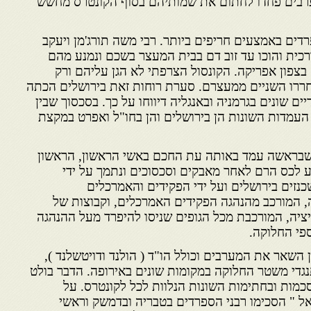
מערבים פחדו לחתום את שמותיהם בסוף הקונטרס מחשש
דים באמצעים חריפים ביותר. רבי משה תורג'מן ויעקב
רכית והוכו עד זוב דם בבית המעצר בשכם ונמנע מהם
צפון אפריקה. הקונסול הצרפתי לא הגן עליהם ורק
חררו השניים ממעצרם. סערת רוחות זאת בירושלים הכתה
יים שונים בגרמניה ובאנגליה דיווחו על כך. בסכסוך שבין
עמדות השונות הן בירושלים והן בחו"ל ואפרט במקצת
שבראשה עמד באותה עת החכם באשי הראשון, הראשון
יע לכס הרם לאחר מאבקים וסכסוכים ונתמך על ידי
נזים בירושלים ועל ידי הפקידים והאמרכלים
 המורכב מהנהגה הפקידים האמרכלים, וקבוצות של
יציה, המורכבת מכל הגופים שניסו להיפרד מעל ההנהגה
פי החלוקה.
 השאר את המערבים וכולל הו"ד ( הולנד ודויטשלנד ),
תנגדי משטר החלוקה במקומות שונים באירופה. הדבר בולט
כמות ובחתימות השונות הנלוות לכל לקונטרס. על
ל " הסכימו רבני הספרדים בטבריה ובדמשק וראשי