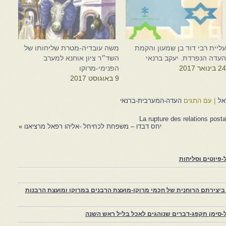
ליית רבי דוד בן שמעון והקמת
משה עובדיה-מטרת שליחותו של
עדה הנפרדת. יעקב ברנאי
השד״ר ציון אוחנא למערב
2 בינואר 2017
הפנימי-מרוקו
9 באוגוסט 2017
אל
|
עם התגים
העדה-המערבית-ברנאי
La rupture des relations post
יחס דבדו – משפחת לכחיחל -אליהו רפאל מרציאנו
»
פיוטים וסליחות
יצירתם הרוחנית של חכמי מרוקו-מועצת הרבנים במרוקו ומועצת הרבנות
-סימן תקפג-דברים שנוהגים לאכל בליל ראש השנה