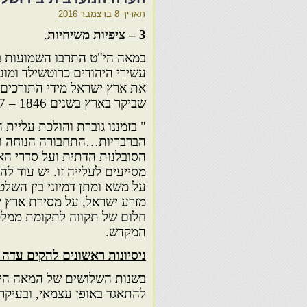
תאריך
8 בדצמבר 2016
3 – ציפיות משיחיות
.
במאה הי"ט התרבו השמועות בין
עשירי היהודים כרוטשילד ומונט
את ארץ ישראל מידי התורכים. 
שביקר בארץ בשנים 1846 – 1847 מספר כי :
" בזמננו גוברת והולכת עליית
הברבריות…התחבורה הנוחה ו
הסובלנות הדתית ועל סדרי ה
מסייעים לעלייה זו. יש עוד להע
על משא ומתן דמיוני בין השלטו
מזרע ישראל, על מסירת ארץ י
חלום של תקווה לתקומת ממלכת
המקדש.
ניסיונות ראשונים להקים עדה
בשנות השלושים של המאה הי"ט
להתאגד באופן עצמאי, ובעיקר