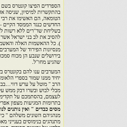
הספרדים הפיצו קונטרס בשם "
בהתקשרות למיסיון, שניסה אז 
הטומאה, הם האשימו את רבי מ
החדשים כנגד הממסד הקיים – 
בשליחת שד"רים ללא רשות לצפ
להסיב את לב בני ישראל אשר 
). כל ההאשמות האלה והאשמו
מנסיונות הפירוד של המערבים,
בירושלים שנבע הן מכוח סמכו
שהגיע מחו"ל.
המערבים ענו להם בקונטרס בש
יחיד ממנו שמור בספרי הלאומי
הרב " מוטל על ערש דווי…ב
מבלי לבוש ובשרו דבק ממש ע
לעצמם, בהסתמכם על תקדימים 
בתרומות המגיעות מצפון אפרי
מסים כבדים " ואין נותנים לנו
מנהגיהם השונים משלהם " כי
מתנהגים בנימוסים בענייני מ