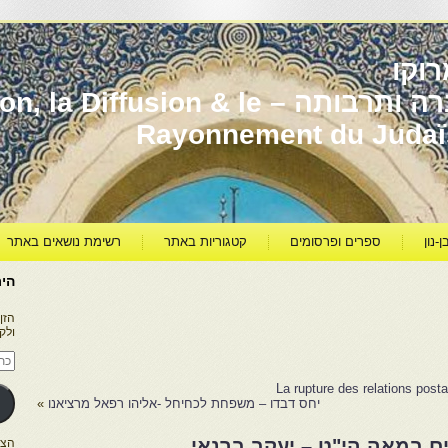
וקו
יהדות מרוקו עברה ותרבותה – usion & le
Rayonnement du Juda
ן-נון
ספרים ופרסומים
קטגוריות באתר
רשימת נושאים באתר
היר
הזן
ולק
כתו
דוא
אלק
La rupture des relations post
יחס דבדו – משפחת לכחיחל -אליהו רפאל מרציאנו
»
ם במאה הי"ט – יעקב ברנאי
הצטרפו ל