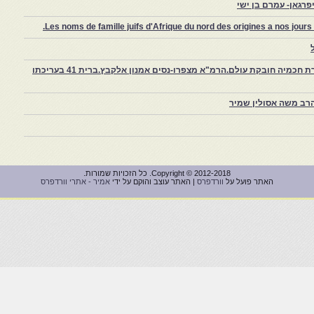
רגאן- עמרם בן ישי
Les noms de famille juifs d'Afrique du nord des origines a nos jou
צפרו – קהילה יהודית קטנה במרוקו, ויצירת חכמיה חובקת עולם.הרמ"א מצפרו-נסים אמנון אלקבץ.ברית 41 בעריכתו
רב משה אסולין שמיר
Copyright © 2012-2018. כל הזכויות שמורות.
האתר פועל על
וורדפרס
| האתר עוצב והוקם על ידי
אמיר - אתרי וורדפרס