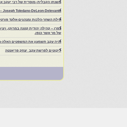
משנתו הקבלית–מוסרית של רבי יעקב איפ
rs – Joseph Toledano-DeLeon-Delevante.
אילת השחר-הלכות ומנהגים-אלעד פורטל
של מר אשר כנפו.
והיה עקב תשמעון את המשפטים האלה-ה
ליקוטים לפרשת עקב יצחק פריאנטה