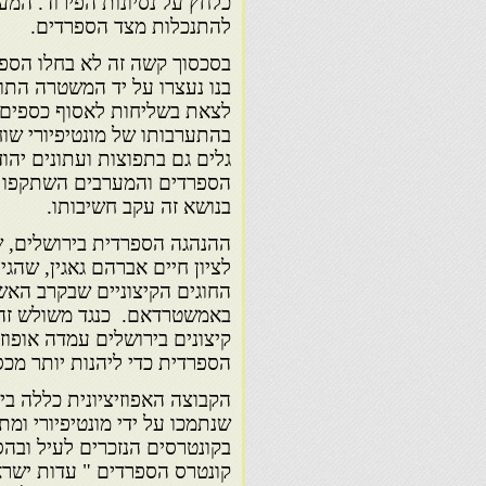
כלחץ על נסיונות הפירוד. ה
להתנכלות מצד הספרדים.
בסכסוך קשה זה לא בחלו הספר
בנו נעצרו על יד המשטרה התו
לצאת בשליחות לאסוף כספים ב
בהתערבותו של מונטיפיורי שו
גלים גם בתפוצות ועתונים יהוד
הספרדים והמערבים השתקפו ה
בנושא זה עקב חשיבותו.
ההנהגה הספרדית בירושלים, 
לציון חיים אברהם גאגין, שהג
החוגים הקיצוניים שבקרב האשכ
באמשטרדאם. כנגד משולש זה,
קיצונים בירושלים עמדה אופוז
הספרדית כדי ליהנות יותר מכס
הקבוצה האפוזיציונית כללה בין
שנתמכו על ידי מונטיפיורי ומ
בקונטרסים הנזכרים לעיל ובהס
קונטרס הספרדים " עדות ישרא