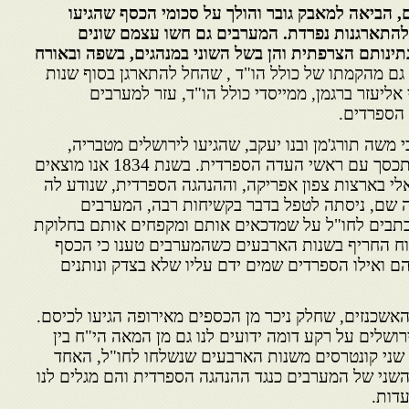
 הביאה למאבק גובר והולך על סכומי הכסף שהגיעו
להתארגנות נפרדת. המערבים גם חשו עצמם שונים
נתינותם הצרפתית והן בשל השוני במנהגים, בשפה ובאורח
גם מהקמתו של כולל הו"ד , שהחל להתארגן בסוף שנות
י אליעזר ברגמן, ממייסדי כולל הו"ד, עזר למערבים
 הספרדים.
י משה תורג'מן ובנו יעקב, שהגיעו לירושלים מטבריה,
שממנה גורש האב לאחר שהסתכסך עם ראשי העדה הספרדית. בשנת 1834 אנו מוצאים
לי בארצות צפון אפריקה, וההנהגה הספרדית, שנודע לה
שם, ניסתה לטפל בדבר בקשיחות רבה, המערבים
מכתבים לחו"ל על שמדכאים אותם ומקפחים אותם בחלוקת
וח החריף בשנות הארבעים כשהמערבים טענו כי הכסף
ם ואילו הספרדים שמים ידם עליו שלא בצדק ונותנים
שכנזים, שחלק ניכר מן הכספים מאירופה הגיעו לכיסם.
רושלים על רקע דומה ידועים לנו גם מן המאה הי"ח בין
 שני קונטרסים משנות הארבעים שנשלחו לחו"ל, האחד
שני של המערבים כנגד ההנהגה הספרדית והם מגלים לנו
דות.