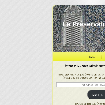
La Préservation, la Diff
תגובות
שם לבלוג באמצעות המייל
 את כתובת המייל שלך כדי להירשם לאתר
בל הודעות על פוסטים חדשים במייל.
בת
ר
טרוני
להירשם
 239 מנויים נוספים