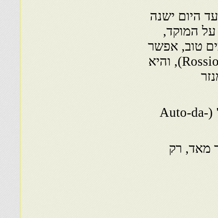
 הגיעה האינקויזיציה רק בשנת 1531, ועד היום ישנה
על המוקד,
ם טוב, אפשר
עוד לשמוע את ההד…) הכיכר נקראת "רוסיו" (Rossio), והיא
זר
השריפה של ה"כופרים" נקראה "אאוטו-דה-פה" (Auto-da-
 מאד, רק