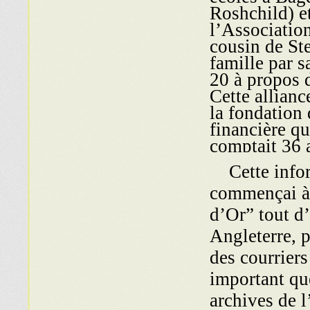
Roshchild) et
l’Association
cousin de Ste
famille par 
20 à propos 
Cette allianc
la fondation 
financière qu
comptait 36 
Cette inform
commençai à t
d’Or” tout d
Angleterre, 
des courriers
important que
archives de 