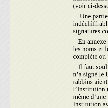
(voir ci-dess
Une partie d
indéchiffrable
signatures c
En annexe 14 
les noms et l
complète ou p
Il faut soul
n’a signé le 
rabbins aient
l’Institution
même d’une é
Institution a