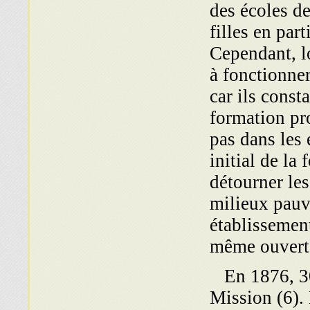
des écoles de
filles en part
Cependant, l
à fonctionner
car ils const
formation pro
pas dans les 
initial de la
détourner les
milieux pauvr
établissement
même ouvert 
En 1876, 30 
Mission (6).