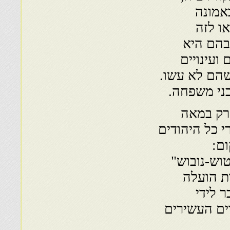
אמונה
או לזה
בהם היא
ועינויים
שהם לא עשו.
בני משפחה.
 רק במאה
רי כל היהודים
ום:
טוש-נובוש"
ת הועלה
 לידי
דים העשירים