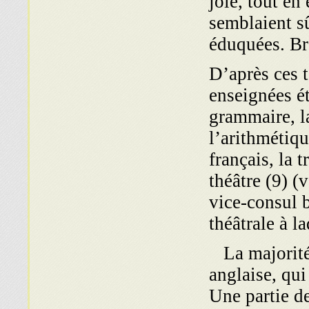
joie, tout en
semblaient sû
éduquées. Br
D’après ces 
enseignées ét
grammaire, la
l’arithmétique
français, la t
théâtre (9) 
vice-consul b
théâtrale à la
La majorité 
anglaise, qui
Une partie de