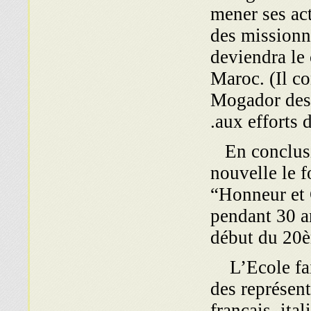
mener ses act
des missionna
deviendra le
Maroc. (Il co
Mogador des r
aux efforts 
En conclusio
nouvelle le f
“Honneur et 
pendant 30 a
début du 20
L’Ecole fait
des représen
français, ita