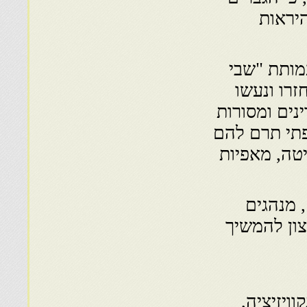
היראות
מותת "שבי
זרו ונעשו
נים ומסורות
נים יהודי-צרפתי תרם להם
יטה, מאפיות
 מנהגים
ון להמשיך
נקוויזיציה,