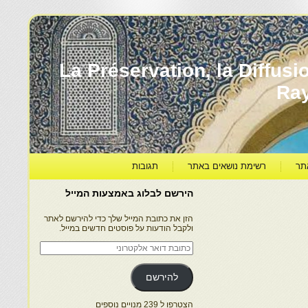
עברה ותרבותה – La Préservation, la Diffusion & le
Ra
תר
רשימת נושאים באתר
תגובות
הירשם לבלוג באמצעות המייל
הזן את כתובת המייל שלך כדי להירשם לאתר
ולקבל הודעות על פוסטים חדשים במייל.
כתובת
דואר
אלקטרוני
להירשם
הצטרפו ל 239 מנויים נוספים