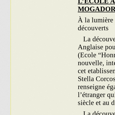
L’ÉCOLE 
MOGADO
À la lumière
découverts
La découver
Anglaise pou
(Ecole “Honn
nouvelle, int
cet etablisse
Stella Corcos
renseigne éga
l’étranger qu
siècle et au
La découver