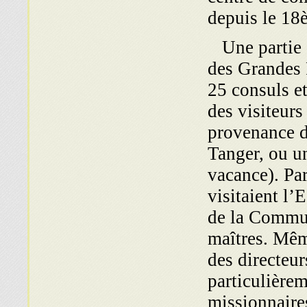
depuis le 18
Une partie de
des Grandes 
25 consuls et
des visiteurs
provenance du
Tanger, ou u
vacance). Par
visitaient l’E
de la Communa
maîtres. Même
des directeur
particulière
missionnaires