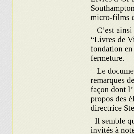
Southampton,
micro-films e
C’est ainsi 
“Livres de Vi
fondation en
fermeture.
Le document
remarques des
façon dont l’
propos des él
directrice St
Il semble que
invités à not