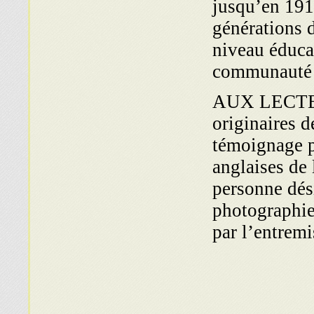
jusqu’en 1915
générations d
niveau éducat
communauté j
AUX LECTEUR
originaires 
témoignage pe
anglaises de 
personne dés
photographie
par l’entrem