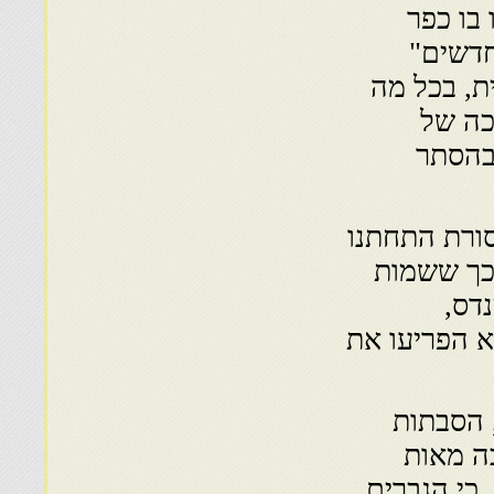
והקימו בו כפר
חדשים"
ת, בכל מה
כה של
בהסתר
סורת התחתנו
 כך ששמות
דס,
א הפריעו את
 הסבתות
ה מאות
כי הגברים