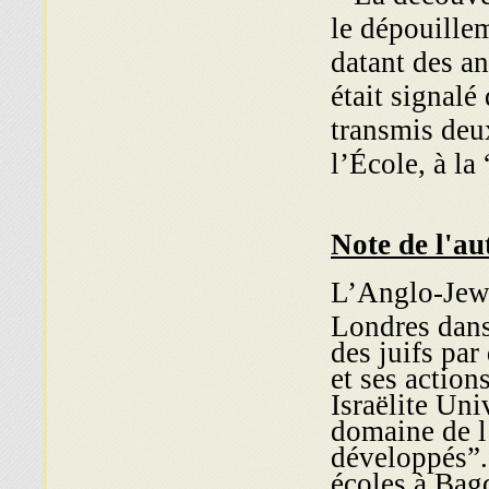
le dépouillem
datant des an
était signalé
transmis deux
l’École, à l
Note de l'au
L’Anglo-Jewi
Londres dans 
des juifs pa
et ses action
Israëlite Uni
domaine de l
développés”.
écoles à Bag