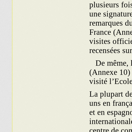
plusieurs foi
une signature
remarques du
France (Anne
visites offic
recensées sur
De même, le
(Annexe 10) 
visité l’Ecol
La plupart de
uns en frança
et en espagno
international
centre de co