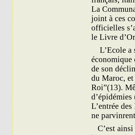
La Communaut
joint à ces 
officielles s
le Livre d’Or
L’Ecole a s
économique q
de son déclin
du Maroc, et 
Roi”(13). Mê
d’épidémies (
L’entrée des 
ne parvinrent
C’est ainsi 