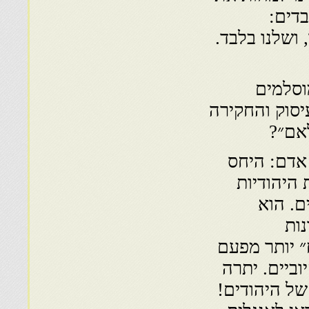
בדים:
ושלנו בלבד.
וסלמים
סוק והחקירה
אם״?
 אדם: היחס
היהודיות
ם. הוא
ות
״ יותר מפעם
וביים. יתרה
של היהודים!