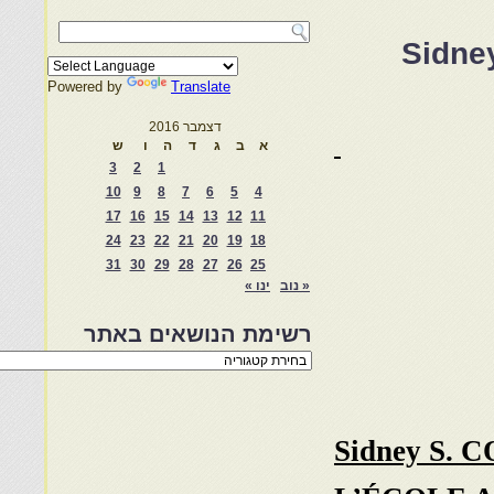
Sidne
Powered by
Translate
דצמבר 2016
א
ב
ג
ד
ה
ו
ש
3
2
1
10
9
8
7
6
5
4
17
16
15
14
13
12
11
24
23
22
21
20
19
18
31
30
29
28
27
26
25
« נוב
ינו »
רשימת הנושאים באתר
רשימת
הנושאים
באתר
Sidney S. 