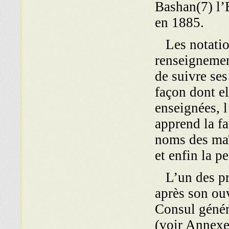
Bashan(7) l’E
en 1885.
Les notation
renseignemen
de suivre ses
façon dont el
enseignées, 
apprend la fa
noms des maî
et enfin la p
L’un des pre
après son ouv
Consul génér
(voir Annexe