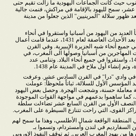
نوب حيث كانت الجماعات اليهودية ما زالت تقيم حتى
لثاني عشر، سمح لليهود بالإقامة في مراكش، فنمت جالية
د ظهور سلالة "المرينيين" الذين جعلوا من مدينة
لعديد من اليهود من أسبانيا واستقروا في أنحاء
مختلفة من المغرب، وخاصة بعد الأحداث العاصفة لعام 1431، عندما قامت أعمال
ميع أنحاء شبه الجزيرة الإيبيرية. وفي القرن
لمهاجرين من أسبانيا وصولها الى المغرب، في
أعقاب عمليات طرد عام 1492، واستقروا في جميع أنحاء البلاد. وتنامى عدد
تم إنشاء أول ملاح في المدينة عام 1438.
 في وادي "درا" في القرن السادس عشر. وعرفت
د المؤسس الأول للسلالة، ثباتاً ملحوظاً: عوملت
كة معاملة حسنة، وشجعت الهجرة. وحصل بعض اليهود
 كما ساهموا بدعمهم في مواجهة القوات الموجودة
 النصف الأول من القرن السابع عشر تضاءلت سلطة
راكز القوى، التي راحت تتنازع السيطرة على المغرب.
في المنطقة الواقعة شمال الأطلسي، وهذا ما سمح لهم
من السفارديم في لندن وأمستردام، وتسموا بـ
 من يهود المغرب العربي. ثم توقف النفوذ الاوروبي