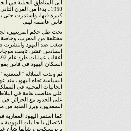
الى المناطق الجبلية في الج
1950.. بدءاً من القرن ا
كبيرة فيها، واستمرت حتى بع
فاس عاصمة لهم.
تحت ظل حكم المرينيين، لجأ ا
شغب ضد اليهود وانتشرت في ج
السادس عشر، تابعت موجات ا
السكان اليهود في فاس بقوة، و
ثم ولدت السلالة "السعدية"
السياسة تجاه اليهود، منذ عه
الجاليات المحلية في الممل
على مناصب هامة في البلاط،
على الحدود مع الجزائر. في
السعديين، وبرز العديد من م
كما استقر اليهود المغاربة 
الاتصال بالجاليات اليهودية 
بربريسكوس، شأنها شأن غيرها