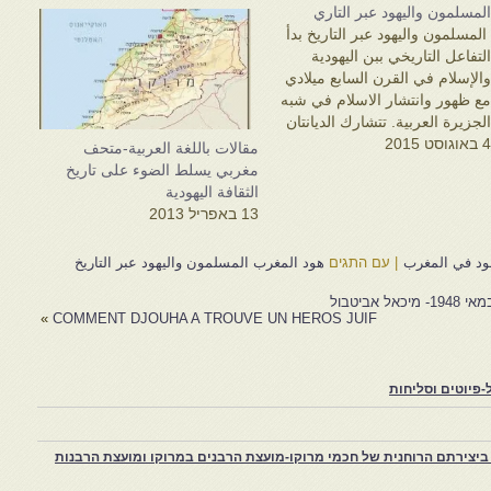
لمسلمون واليهود عبر التاري
لمسلمون واليهود عبر التاريخ بدأ
لتفاعل التاريخي ببن اليهودية
الإسلام في القرن السابع ميلادي
ع ظهور وانتشار الاسلام في شبه
لجزيرة العربية. تتشارك الديانتان
 באוגוסט 2015
ليهودية والإسلام المنبع نفسه في
مقالات باللغة العربية-متحف
لشرق الأوسط وهو إبراهيم. كما
مغربي يسلط الضوء على تاريخ
ن هناك ثمة قواسم مشتركة
الثقافة اليهودية
ديدة بين هاتين الديانتين وعلى
13 באפריל 2013
ستويات مختلفة منها الاسس
لدينية والتركيبة…
يهود في المغرب
|
עם התגים
هود المغرب المسلمون واليهود عبر التاريخ
»
COMMENT DJOUHA A TROUVE UN HEROS JUIF
פיוטים וסליחות
יצירתם הרוחנית של חכמי מרוקו-מועצת הרבנים במרוקו ומועצת הרבנות