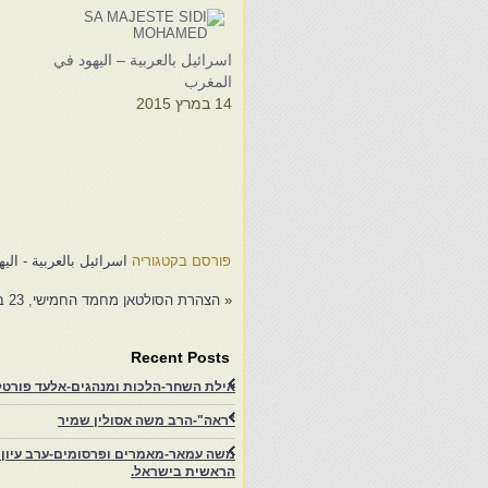
ا
ا
ا
اسرائيل بالعربية – اليهود في
و
المغرب
م
14 במרץ 2015
ا
4
ا
ا
أ
ع
م
ا
פורסם בקטגוריה
اسرائيل بالعربية - ال
«
הצהרת הסולטאן מחמד החמישי, 23 במאי 1948- מיכאל אביטבול
Recent Posts
אילת השחר-הלכות ומנהגים-אלעד פורטל-
"ראה"-הרב משה אסולין שמיר
משה עמאר-מאמרים ופרסומים-ערב עיון ב
הראשית בישראל.