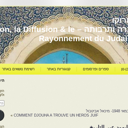
וקו
יהדות מרוקו עברה ותרבותה – usion & le
Rayonnement du Juda
ן-נון
ספרים ופרסומים
קטגוריות באתר
רשימת נושאים באתר
היר
הזן
ולק
כתו
דוא
אלק
»
COMMENT DJOUHA A TROUVE UN HEROS JUIF
هود عبر التاريخ
הצטרפו ל