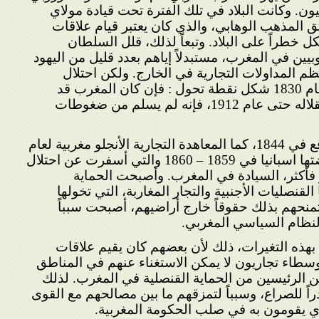
ن. وكانت البلاد في تلك الفترة تحت قيادة مولاي
 المذهب الوهابي، والذي كان يعتبر قيام علاقات
ل خطراً على البلاد. وتبعاً لذلك، قلل السلطان
بيين في المغرب، مستبدلاً إياهم بعدد قليل من اليهود
ظم المداولات التجارية في الخارج. ولكن احتلال
الجزائر من قبل فرنسا في عام 1830 شكل نقطة تحول : فإن كان المغرب قد
استطاع المحافظة على استقلاله حتى عام 1912، فإنه لم يسلم من ضغوطات
إن الهجوم الفرنسي الذي وقع في 1844، كما المعاهدة التجارية الأنجلو مغربية لعام
1856 وأيضاً الحرب التي خاضتها اسبانيا في 1859 – 1860 والتي أسفرت عن احتلال
فأكثر، السيادة في المغرب. وأصبحت الحماية
القنصليات الأجنبية والتجار المغاربة، التي تخولها
منحهم بذلك حقوقاً خارج أراضيهم، أصبحت سبباً
لنظام السياسي المغربي.
 بهذه التغيرات، ذلك لأن بعضهم كان يقيم علاقات
 وسطاء تجاريون لا يمكن الاستغناء عنهم في المناطق
ين الرئيسين من الحماية القنصلية في المغرب. لذلك
دراً للصراع، وسبباً لتمزقهم ما بين مصالحهم مع القوى
لذي يقومون به في صلب الحكومة المغربية.