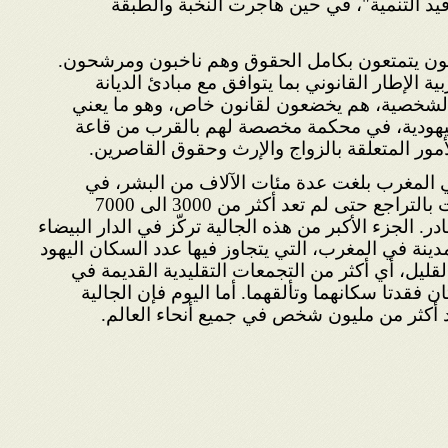
قيد التنمية"، في حين هاجرت النخبة والطبقة
طنون يتمتعون بكامل الحقوق وهم ناخبون ومرشحون.
 الإطار القانوني بما يتوافق مع مبادئ الديانة
 الشخصية، هم يخضعون لقانون خاص، وهو ما يعني
اليهودية، في محكمة مخصصة لهم بالقرب من قاعة
أمور المتعلقة بالزواج والإرث وحقوق القاصرين.
 في المغرب بلغت عدة مئات الآلاف من البشر، في
القرن العشرين، إلا أنها أخذت بالتراجع حتى لم تعد أكثر من 3000 الى 7000
 الجزء الأكبر من هذه الجالية تركّز في الدار البيضاء
دينة في المغرب، التي يتجاوز فيها عدد السكان اليهود
القليل، أي أكثر من التجمعات التقليدية القديمة في
قدتا سكانهما وتألقهما. أما اليوم فإن الجالية
 أكثر من مليون شخص في جميع أنحاء العالم.