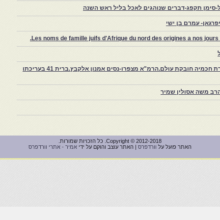
-סימן תקפג-דברים שנוהגים לאכל בליל ראש השנה
רגאן- עמרם בן ישי
Les noms de famille juifs d'Afrique du nord des origines a nos jou
צפרו – קהילה יהודית קטנה במרוקו, ויצירת חכמיה חובקת עולם.הרמ"א מצפרו-נסים אמנון אלקבץ.ברית 41 בעריכתו
רב משה אסולין שמיר
Copyright © 2012-2018. כל הזכויות שמורות.
האתר פועל על
וורדפרס
| האתר עוצב והוקם על ידי
אמיר - אתרי וורדפרס