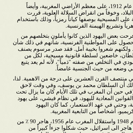
بعد فرض الحماية الفرنسية، عام 1912، على معظم الأراضي المغربية، وأيضاً
لبلاد، وخوفاً من انقراض السلالة العلوية، قررت
لى المسيحية بوصفها كياناً رمزياً، وذلك باستخدام
اً وتشريع الهيمنة الفرنسية.
رحت بعض اليهود الذين كانوا يأملون بتخلصهم من
الحصول على المواطنية الفرنسية، شأنهم في ذلك شأن
ليهود في الجزائر عام 1870. ولكنهم شعروا بخيبة أمل. فقد صدر مرسوم يصنف
سلطان، خاضعين لسلطة قانونية مسيحية، لكل من
ودي في التخلص من صفته "ذمياً"، لأنه لم يعد يتبع
قي وضعه من حيث الجنسية غامضاً.
 في منتصف القرن العشرين على درجة من الاهمية. لذا،
ذلك أن السلطان محمد بن يوسف، وفي وقت لاحق
ي حين أن المغرب في تلك الأيام كان ما يزال تحت
لقوانين المعادية لليهود، في نظام فيشي، على يهود
ة، وحتى في عهد الاستعمار، كما كان اليهود
يو، أشخاصاً من التابعية المغربية.
ما بين قيام دولة اسرائيل عام 1948 واستقلال المغرب عام 1956، هاجر 90 ٪ من
ً هاجر الى اسرائيل، حيث شكلوا جزءاً كبيراً من