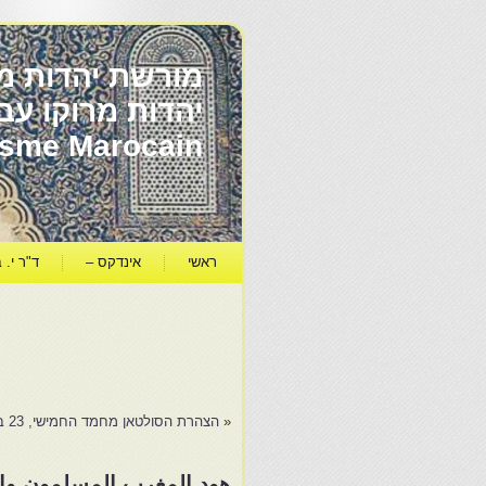
מורשת יהדות מר
ïsme Marocain
ראשי
אינדקס –
ד"ר י. ב
«
הצהרת הסולטאן מחמד החמישי, 23 במאי 1948- מיכאל אביטבול
هود المغرب المسلمون والي