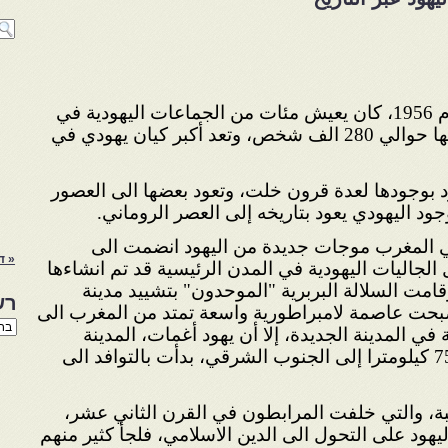
عشية استقلال المغرب عام 1956، كان يعيش مئات من الجماعات اليهودية في
جميع أنحاء البلاد، بلغ مجموعها حوالي 280 الف شخص، وتعد أكبر كيان يهودي في
 بوجودها لعدة قرون خلت، وتعود بعضها الى العصور
جود اليهودي يعود بتاريخه إلى العصر الروماني.
ي المغرب موجات جديدة من اليهود انضمت الى
« ד
 الجاليات اليهودية في المدن الرئيسية قد تم انشاءها
امت السلالة البربرية "الموحدون" بتشييد مدينة
רש
106، والتي أصبحت عاصمة لامبراطورية واسعة تمتد من المغرب الى
רשי
ة في المدينة الجديدة، إلا أن يهود أغمات، المدينة
הנו
الأطلسية، الواقعة على بعد 75 كيلومترا إلى الجنوب الشرقي، بدأت بالتوافد الى
באת
بة، والتي خلفت المرابطون في القرن الثاني عشر،
هود على التحول الى الدين الاسلامي، فلجأ كثير منهم