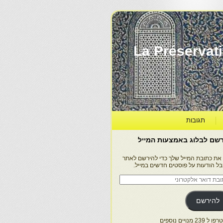
La Préservation, la Diff
תגובות
שם לבלוג באמצעות המייל
 את כתובת המייל שלך כדי להירשם לאתר
בל הודעות על פוסטים חדשים במייל.
בת
ר
טרוני
להירשם
 239 מנויים נוספים