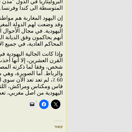
البروليتاريا في الدول "مدن 
المتوسطة الى كندا وفرنسا.
إن اليهود المغاربة هم موا
وقد وضعت لهم الدولة المغربية
اليهودية. في مجال الأحوال
أنهم يحاكمون وفق الديانة 
المحاكم العادية، في جميع ال
وإذا كانت الجالية اليهودية
شخص، وفقا لما ذكرته المصادر.
والرباط. أما الصويرة، وهي م
60 ٪، لم تعد تعد الآن سوى 
فاس ومكناس ومراكش، اللتان ف
اليهودية من اصل مغربي، تعد
קשור