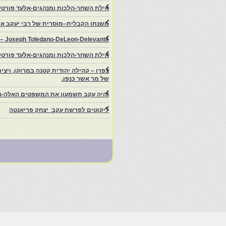
אילת השחר-הלכות ומנהגים-אלעד פורטל
משנתו הקבלית–מוסרית של רבי יעקב איפ
rs – Joseph Toledano-DeLeon-Delevante.
אילת השחר-הלכות ומנהגים-אלעד פורטל
של מר אשר כנפו.
והיה עקב תשמעון את המשפטים האלה-ה
ליקוטים לפרשת עקב יצחק פריאנטה