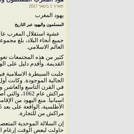
תאריך
1 בינואר 2017
يهود المغرب
المسلمون واليهود عبر التاريخ
العالم الاسلامي.
كثير من هذه المجتمعات تعود
القديمة. وأقدم دليل على الو
جلبت السيطرة الاسلامية ف
الجالية الموجودة. وكانت أول
في القرن التاسع والعاشر. وق
مراكش عام 2
اسبانيا. منع اليهود من الإقام
مراكش من للتجارة.
إن السلالة الموحدية المتعص
حاولت لبعض الوقت إرغام الي