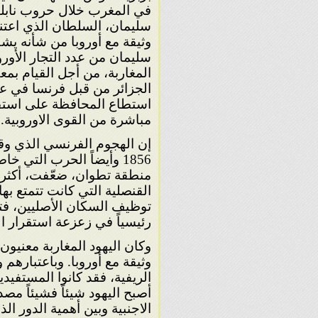
في المغرب خلال حروب نابليو
سليمان، السلطان الذي اعتنق
وثيقة مع أوروبا من شأنه يشك
سليمان من عدد التجار الأورو
المغاربة، من أجل القيام بمع
مباشرة من القوى الاوروبية.
منطقة تطوان، ضعّفت، أكثر 
القنصلية التي كانت تتمتع بها 
توظيف السكان الأصليين، فت
رئيسياً في زعزعة استقرار ا
وكان اليهود المغاربة معنيون
وثيقة مع أوروبا. وباعتبارهم
الريفية، فقد كانوا المستفيد
أصبح اليهود شيئاً فشيئاً مص
الاجنبية وبين أهمية الدور ا