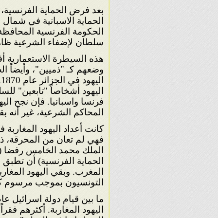
الحماية الاسبانية في شمال ا
الحكومة الفرنسية المحافظة ع
سلطان لإضفاء الشرعية ظاهري
هذه السيطرة الاستعمارية أف
وضعهم كـ "ذميين"، وأيضاً 
ا
اليهود أشخاصاً "تابعين" لل
فرنسا واسبانيا. فإن نجح اليه
المحاكم الشرعية، غير أنه ب
كانت أعداد اليهود المغاربة
فهي لم تعان من المحرقة، 
الملك محمد الخامس رفضا (ف
الحماية الفرنسية) أن تطبق ا
المغرب. وبقي اليهود المغارب
التونسيون بموجب مرسوم كريم
اليهود المغاربة. أكثرهم فقرا