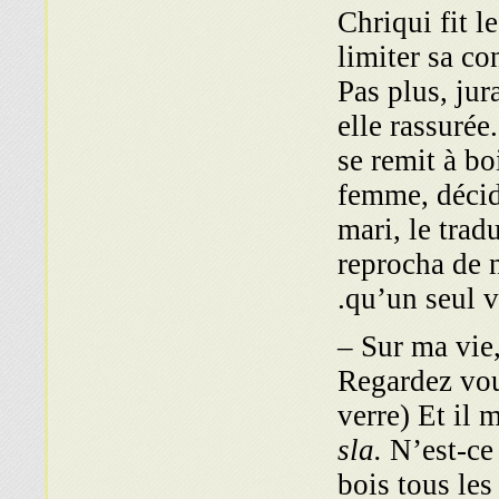
Chriqui fit l
limiter sa c
Pas plus, jur
elle rassuré
se remit à bo
femme, décid
mari, le trad
reprocha de 
qu’un seul ve
– Sur ma vie,
Regardez vou
verre) Et il 
sla.
N’est-ce 
bois tous les