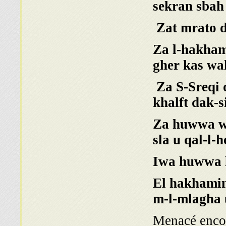
sekran sbah 
Zat mrato d‘
Za l-hakham 
gher kas wa
Za S-Sreqi q
khalft dak-si
Za huwwa wo
sla u qal-l-
Iwa huwwa l-
El hakhamim
m-l-mlagha 
Menacé encor