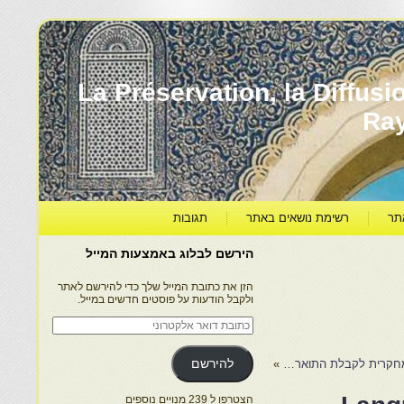
עברה ותרבותה – La Préservation, la Diffusion & le
Ra
תר
רשימת נושאים באתר
תגובות
הירשם לבלוג באמצעות המייל
הזן את כתובת המייל שלך כדי להירשם לאתר
ולקבל הודעות על פוסטים חדשים במייל.
כתובת
דואר
אלקטרוני
ר מחקרית לקבלת התואר…
»
להירשם
הצטרפו ל 239 מנויים נוספים