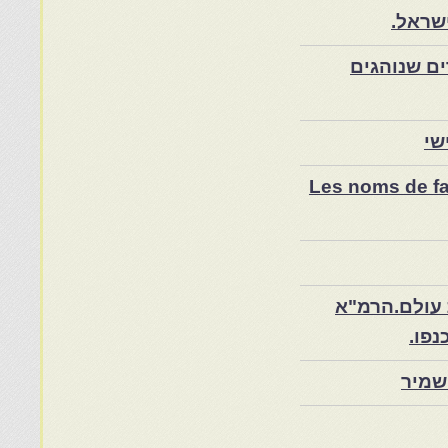
שראל.
ם שנוהגים
שי
Les noms de fam
 עולם.הרמ"א
שמיר