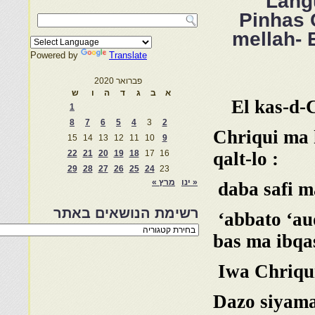
Langu
Pinhas 
mellah- 
Powered by
Translate
פברואר 2020
א
ב
ג
ד
ה
ו
ש
El kas-d-
1
8
7
6
5
4
3
2
Chriqui ma 
15
14
13
12
11
10
9
22
21
20
19
18
17
16
qalt-lo :
29
28
27
26
25
24
23
« ינו
מרץ »
daba safi ma
רשימת הנושאים באתר
‘abbato ‘au
רשימת
bas ma ibqas
הנושאים
באתר
Iwa Chriqui
Dazo siyamat