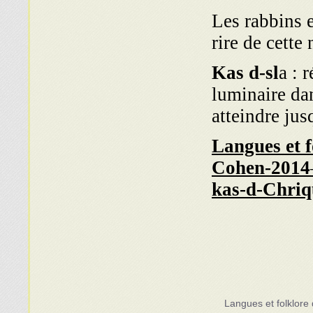
Les rabbins e
rire de cette
Kas d-sl
a : 
luminaire da
atteindre jus
Langues et f
Cohen-2014
kas-d-Chriq
Langues et folklore 