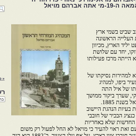
אברהם מויאל
ב שביט בשמי ארץ
 העלייה הראשונה
כמעט יליד הארץ, מכיוון
וקו, יחד עם שלושת
יא הייתה מרכז פעילותו
יא למהירות נסיקתו של
« פ
ר ביפו, למנהיג
מתו של איל התה
רש
צקי, שערך ביקור ממושך
רשי
של שלושה חודשים בארץ ישראל בשנת 1885.
הנו
באת
 בעיות הנהגת היישוב
נציג הבכיר של חובבי
 החדשות שלא באחריות
ועם זאת ראוי להעיר כי מויאל לא החל לפעול רק משום
שוויסוצקי מינה אותו לתפקיד יו״ר חובבי ציון בארץ. על אף גילו הצעיר, ב־1882 הוא היה