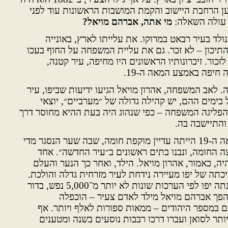
ול למען הרחבת היישוב והקמת המושבות הראשונות עוד לפני
 עולה השאלה:
מי אתה, אברהם מויאל?
ולד בעיר רבאט במרוקו. את עלייתו לארץ, באונייה
התיכון – לא זכר. גם את עליית המשפחה על החוף בעכו
זכור. זיכרונותיו הראשונים היו מחיפה, עיר קטנה,
 חיפה באמצע המאה ה-19.
אב המשפחה, אהרון מויאל הגיעו ידיעות שביפו, עיר
בימים ההם, יש קהילה גדולה של ״מערביים״, יוצאי
רצות צפון אפריקה. ב-1855 הפליגה המשפחה – כפי שנהוג היה בעת ההיא מחוסר דרך
והתיישבה בה.
יפו של העשור השישי של המאה ה-19 הייתה עדיין מוקפת חומה, שבה שער הנסגר מדי
ה החומה, ונבנו בתים ראשונים ב״עיר החדשה״. אחד
יה, כאמור, אהרון מויאל. הילד, ואחר כך הנער והעלם
תה של יפו מעיירה נידחת לעיר מזרחית גדלה והולכת.
בעוד שבאמצע המאה ה-19 מנתה יפו לפי הערכות שונות לא יותר מ־5,000 נפש, בדור
פך אברהם מויאל מילד לאדם צעיר – הוכפלה
גם במספר היהודים – ממאות ספורות לאלף ויותר. אף
יותר לסואן ועברו דרכו רבבות נוסעים בשנה ומטענים