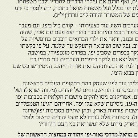
ית, ואף תרגם את עיקרי הדברים לחבריו ולבני משפחתו.
 יפו בכלל ועל משפחת מויאל בתוכה, ידע לספר כי ידע
ם של המשורר יהודה לייב גורדון(יל״ג).
בים השיג עוד בצעירותו – קודם כול ביפו, וגם מעבר
יפור הבא: בהיותו כבר בחור יצא פעם עם אביו, שהיה
ובנגב, וראה את ילדי הבדואים רוכבים בחופשיות על
וב. נפל שוב ושוב אך התעקש עד שלמד. על פי בקשתו
בקר בכפרים שסביב יפו, בפרדס מונטפיורי, במושבה
יאל יצא גם לבקר בכפרים הערביים עם חבריו בני
ך למד את בעיותיהם ואת אורח חייהם. הניסיון שרכש שם
 בבוא הזמן.
לליבו עוד לפני שעסק בהם בתקופת העלייה הראשונה.
בניסיונות התיישבותיים של יהודים (מקווה ישראל) ושל
ים. אמריקנים ניסו להקים מושבות חקלאיות בסביבות יפו
בשנות ה-50 וה-60 של המאה ה-19, ניסיונות שלא עלו יפה. אחריהם הגיעו הטמפלרים
בות פורחות בארץ, ובהן שתיים בסביבות יפו(שרונה
). ניסיונות אלה עודדו לא מעט יהודים לחשוב ולומר
הארץ, מדוע שלא יעשו זאת בני העם היהודי?
 מויאל-מרדכי נאור-יפו ויהודיה במחצית הראשונה של