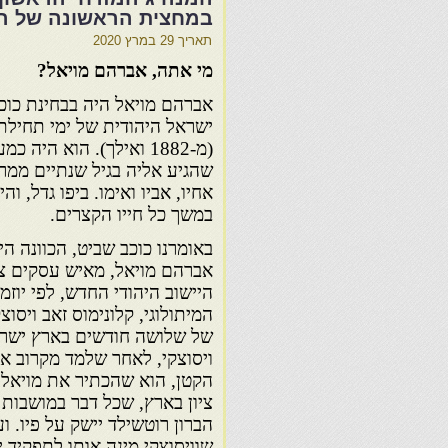
במחצית הראשונה של המאה ה-19-מי אתה 
תאריך
29 במרץ 2020
מי אתה, אברהם מויאל?
אברהם מויאל היה בבחינת כוכ
ישראל היהודית של ימי תחילת
(מ-1882 ואילך). הוא היה 
שהגיע אליה בגיל שנתיים ממר
אחיו, אביו ואימו. ביפו גדל, וה
במשך כל חייו הקצרים.
באומרנו כוכב שביט, הכוונה ה
אברהם מויאל, מאיש עסקים צעי
היישוב היהודי החדש, לפי יוז
המיתולוגי, קלונימוס זאב ויסו
ויסוצקי, לאחר שלמד מקרוב את
הקטן, הוא שהכתיר את מויאל כ
ציון בארץ, שכל דבר במושבות
הברון רוטשילד יישק על פיו. 