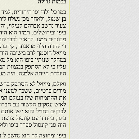
בכמות גדולה.
כמו כל ילדי יפו היהודית, למ
בן־שמול, ולאחר מכן נשלח לירו
צעיר נחשב אברהם לעילוי, והד
ביפו ובירושלים. תמיד הוא הי
מבוגרים ממנו, להאזין לדבריה
ר׳ יהודה הלוי מראגוזה, קירבו
מויאל הוסמך לרב בישיבה הירו
במהלך שנותיו ביפו הוא מל מ
עליו כי לא הסתפק במצוות המי
היולדת הייתה אלמנה, היה מע
ואולם, מויאל לא הסתפק בהשכ
מורים פרטיים, ששכר למענו אב
את ההתמחות שלו בעולם המסחר
לבנקים בחו״ל והוא ייצג אותם
ביפו, בייחוד עם קונסול צרפת 
היה סגן קונסול ספרד ביפו ולא
ביפו ומחוצה לה הוא נחשב ל״בנ