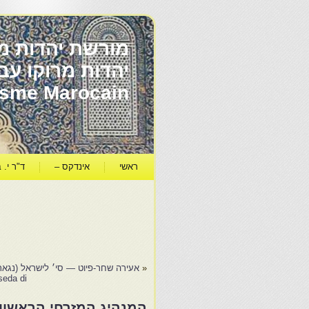
מורשת יהדות מר
ïsme Marocain
ראשי
אינדקס –
ד"ר י. ב
«
אעירה שחר-פיוט — סי׳ לישראל (נגארה) חזק-
eda di…
המנהיג המזרחי הראשון-א