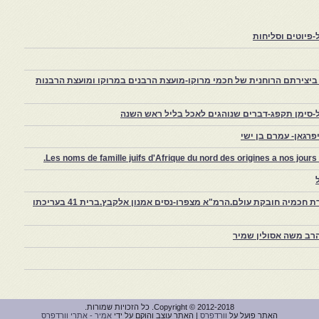
פיוטים וסליחות
יצירתם הרוחנית של חכמי מרוקו-מועצת הרבנים במרוקו ומועצת הרבנות
-סימן תקפג-דברים שנוהגים לאכל בליל ראש השנה
רגאן- עמרם בן ישי
Les noms de famille juifs d'Afrique du nord des origines a nos jou
צפרו – קהילה יהודית קטנה במרוקו, ויצירת חכמיה חובקת עולם.הרמ"א מצפרו-נסים אמנון אלקבץ.ברית 41 בעריכתו
רב משה אסולין שמיר
Copyright © 2012-2018. כל הזכויות שמורות.
האתר פועל על
וורדפרס
| האתר עוצב והוקם על ידי
אמיר - אתרי וורדפרס