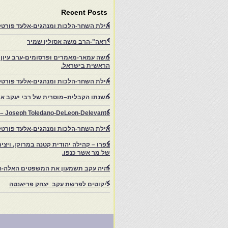
Recent Posts
אילת השחר-הלכות ומנהגים-אלעד פורטל-
"ראה"-הרב משה אסולין שמיר
משה עמאר-מאמרים ופרסומים-ערב עיון ב
הראשית בישראל.
אילת השחר-הלכות ומנהגים-אלעד פורטל
משנתו הקבלית–מוסרית של רבי יעקב איפ
rs – Joseph Toledano-DeLeon-Delevante.
אילת השחר-הלכות ומנהגים-אלעד פורטל
של מר אשר כנפו.
והיה עקב תשמעון את המשפטים האלה-ה
ליקוטים לפרשת עקב יצחק פריאנטה