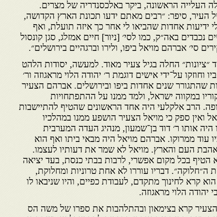
לפני שהחלה העלייה הראשונה, ביקר באלכסנדריה של מצרים.
 העיר, סיפר: ״רבים מאתם ידעו תכונת הארץ הקדושה,
לי ידיעות אחדות שהביאו לי אחר כך איזה תועלת, ואף
 נכבדים באה״ק, כמו לסי׳ [ניור] חיים אמזלג, סגן קונסול
ים סי׳ אברהם מויאל ביפו, ולירו וברגהיים בירושלים״.
 ״ציונות״ החלה בגיל צעיר מאוד. למעשה, יסודות הלהט
יו וחוזקו על־ידי אישים דוגמת ר׳ יהודה הלוי מראגוזה ור׳
ות שהתגורר שנים אחדות ביפו ובירושלים. אברהם הצעיר
יקוריו במקווה ישראל, ולמד ממנו על ההתפתחויות
ופה. הרב אלקלעי היה אחד הראשונים שהטיף להתיישבות
 ואין ספק כי מויאל הצעיר הושפע ממנו במהלכיו
היה אותו ר׳ דוד בן־שמעון, מנהיג העדה המערבית
ו עוד ממרוקו. אברהם מויאל היה מבאי ביתו ואף הוא
אהבת העם והארץ. מויאל לא שמר את דעותיו לעצמו.
א הטיף בכל מקום אפשרי, לרבות בבתי כנסת, בעד יציאה
ת ה״חלוקה״. דבריו עוררו לא אחת טרוניות ומחלוקת,
וא קרא לחינוך מתקדם, לעבודת כפיים, והיו שניבאו לו
י יהודה הלוי מראגוזה.
הצעיר קרא בצימאון ובהתלהבות את ספרו של משה הס