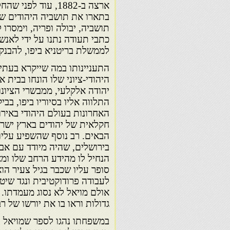
ארצה ב-1882, עוד 
בתארו את תושביה היהודים של
תושביה, יבולה ופריה, וימסרו 
כתבי תעודה נתנו על ידי לאנשים
לממשלת בריטניא ביפו, להבנקיר
התעניינותו במה שייקרא בעתיד
היהודי-ציוני שלו הונחו בבית אב
יהודה אלקלעי, ממבשרי הציונ
התלווה אליו בסיוריו ביפו, בב
האחרונות בעולם היהודי באיר
חקלאית של יהודים בארץ ישראל
הבאים. רב נוסף שהשפיע עליו 
בירושלים, שהיה מיודד עם אבי
הנחיל לו מהידע הרחב שלו ומ
סופר עליו שכבר בגיל צעיר הו
לעבודה פרודוקטיבית ונגד שיט
אולם מויאל לא נסוג מעמדתו. ה
גדולות וראו בו את יורשו של רב
במשפחתו נהגו לספר שמויאל 