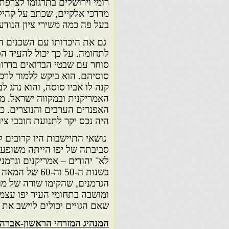
רומי וירושלים בתרגומו לצרפת
מרדכי אלקיים, שכתב על קהילת
בעל פה כמה משירי ציון הנודעי
גם את היכרותו עם השכנים הער
לתחומה. על כך יכול להעיד הס
סוחר עם שבטי הבדואים בדרום 
סוסיהם. הוא ביקש ללמוד לרכ
קנה לו אביו סוסה, והוא נהג ל
האמריקנית ובמקווה ישראל. מו
האפנדים הערבים והנוצרים. כ
היה נכס יקר לתנועת חובבי ציון
נושאי התיישבות היו קרובים 
סביבתה של יפו הייתה משופעת 
לא־ יהודים – אמריקנים וגרמנ
הגרמנים, שהקימו שורה של מוש
ומושבה בתחומי העיר יפו עצמה
שאם הגויים יכולים ליישב את 
המנהיג המזרחי הראשון-אברהם