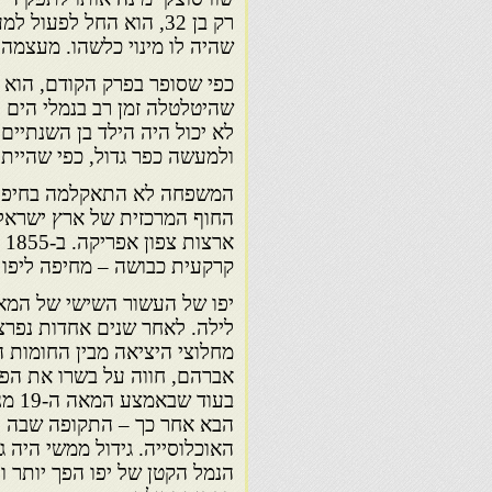
רק בן 32, הוא החל לפע
שהיה לו מינוי כלשהו. מעצמה
כפי שסופר בפרק הקודם, הוא נ
שהיטלטלה זמן רב בנמלי הים 
לא יכול היה הילד בן השנתיים ל
ולמעשה כפר גדול, כפי שהייתה
המשפחה לא התאקלמה בחיפה. ל
החוף המרכזית של ארץ ישראל 
א
קרקעית כבושה – מחיפה ליפו 
לילה. לאחר שנים אחדות נפרצ
מחלוצי היציאה מבין החומות ה
אברהם, חווה על בשרו את הפיכ
הבא אחר כך – התקופה שבה ה
האוכלוסייה. גידול ממשי היה 
הנמל הקטן של יפו הפך יותר ו