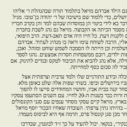
ד גם הילד אברהם מויאל בתלמוד תורה שבהנהלת ר׳ אליהו
שלים, כדי ללמוד שם בישיבה של ר׳ יהודה בן־טובו. מגיל
בר בא לידי ביטוי הן במוסדות שבהם למד והן בקרב חבריו
ה מסמר הכיתה או הקבוצה. מויאל גם נהג לשבת בחברת
ם ולקנות דעת. כל חייו היה אדם תאב-דעת. הרב היפואי,
 אליו, הרבה לשוחח עימו וראה בו מנהיג לעתיד. אברהם
שלמית וכן הייתה לו הסמכה לשמש שוחט ומוהל. ואכן,
אות ילדים, רובם ממשפחות חסרות אמצעים. נהגו לספר
לה, אלא נהג להביא את הכיבוד לטקס ובגדים לתינוק. אם
ביר לה סכום כסף למחייתה.
לה ובידע התורניים שלו ולמד ערבית וצרפתית אצל
יו בירושלים וביפו. בשתי שפות אלה שלט באופן מלא.
 קנה בבית אביו, וחושיו המחודדים סייעו לו להפוך
לאיש עסקים הקשור עם חברות זרות כבר בשנות ה-20 לחייו. עם השנים הסתעפו עסקיו
 בארץ. מויאל קיים עסקי מסחר ענפים עם סגני הקונסולים
– בהיותו נתין צרפתי. העובדה שאחיו הבכור יוסף מויאל
חר מכן סגן קונסול פרס, תרמה אף היא לביסוס מעמדו.
קיר״, בנקאי. יכול להעיד על כך ז״ד לבונטין, שבדרכו