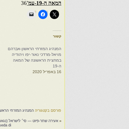
המאה ה
-19-
עמ'
36
קשור
המנהיג המזרחי הראשון-אברהם
ה
מויאל-מרדכי נאור-יפו ויהודיה
מ
במחצית הראשונה של המאה
ב
ה-19
ה
16 באפריל 2020
5
פורסם בקטגוריה
המנהיג המזרחי הראשו
«
אעירה שחר-פיוט — סי׳ לישראל (נגארה) חזק-
eda di…