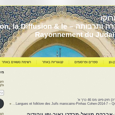
וקו
יהדות מרוקו עברה ותרבותה – usion & le
Rayonnement du Juda
ן-נון
ספרים ופרסומים
קטגוריות באתר
רשימת נושאים באתר
היר
הזן
ולק
כתו
דוא
אלק
פיוט מס 46 כרך א'
»
Langues et folklore des Juifs marocains-Pinhas Cohen-2014-7 – Qs
ברהם מויאל-מרדכי נאור-יפו ויהודיה
הצטרפו ל