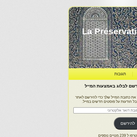
La Préservation, la Diff
תגובות
שם לבלוג באמצעות המייל
 את כתובת המייל שלך כדי להירשם לאתר
בל הודעות על פוסטים חדשים במייל.
בת
ר
טרוני
להירשם
 239 מנויים נוספים