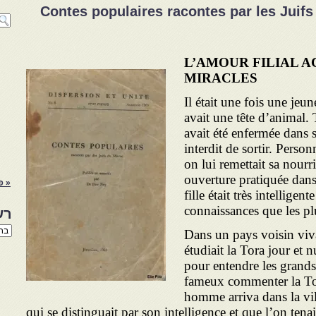
Contes populaires racontes par les Juif
L’AMOUR FILIAL 
MIRACLES
Il était une fois une jeun
avait une tête d’animal. 
avait été enfermée dans s
interdit de sortir. Perso
on lui remettait sa nourr
ouverture pratiquée dans
« פ
fille était très intelli­gen
connaissances que les pl
רש
רשי
Dans un pays voisin viv
הנו
étudiait la Tora jour et nui
באת
pour entendre les grands 
fameux commenter la Tor
homme arriva dans la vill
qui se distinguait par son intelligence et que l’on ten