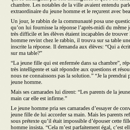
chambre. Les notables de la ville avaient entendu parle
extraordinaire du jeune homme et le reçurent avec b
Un jour, le rabbin de la communauté posa une questio
qu’on lui fournisse la réponse l’après-midi du même j
très difficile et les élèves étaient incapables de trouve
homme revint chez le rabbin, il trouva sur sa table une 
inscrite la réponse. Il demanda aux élèves: “Qui a écrit
sur ma table?”
“La jeune fille qui est enfermée dans sa chambre”, répo
très intelligente et sait répondre aux questions et rés
nous ne connaissons pas la solution.” “Je la prendrai
jeune homme.
Mais ses camarades lui dirent: “Les parents de la jeune
main car elle est infirme.”
Le jeune homme pria ses camarades d’essayer de conva
jeune fille de lui accorder sa main. Mais les parents r
sous prétexte qu’il était impossible d’épouser cette fi
homme in­sista. “Cela m’est parfaitement égal, c’est el