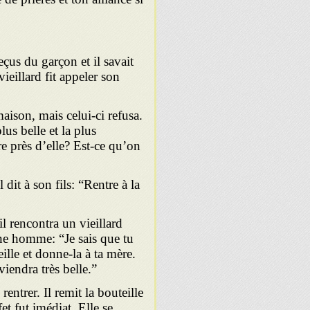
eçus du garçon et il savait
vieillard fit appeler son
ison, mais celui-ci refusa.
lus belle et la plus
e près d’elle? Est-ce qu’on
 dit à son fils: “Rentre à la
 ren­contra un vieillard
une homme: “Je sais que tu
ille et donne-la à ta mère.
viendra très belle.”
entrer. Il remit la bouteille
fet fut imédiat. Elle se