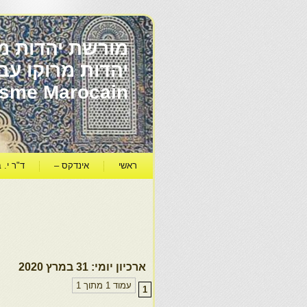
מורשת יהדות מר
ïsme Marocain
ראשי
אינדקס –
ד"ר י. ב
ארכיון יומי:
31 במרץ 2020
עמוד 1 מתוך 1
1