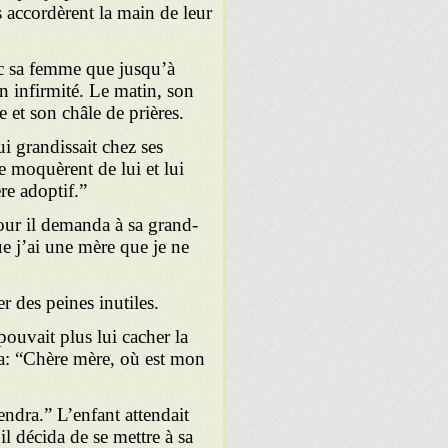
s accordèrent la main de leur
ec sa femme que jusqu’à
n infirmité. Le matin, son
ce et son châle de prières.
 gran­dissait chez ses
se moquèrent de lui et lui
re adoptif.”
jour il demanda à sa grand-
e j’ai une mère que je ne
r des peines inutiles.
ouvait plus lui cacher la
da: “Chère mère, où est mon
iendra.” L’enfant attendait
il décida de se mettre à sa