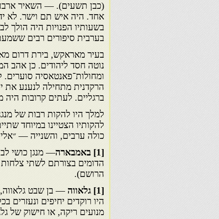
(כבן תשעים). — השאיר ארבע
אחד. היה איש תם וישר. לא ידע
בשעותיו הפנויות היה הולך ל
בערבית סיפורים רבים ששמעם 
בעיר מאראקש, בירת דרום מאר
נוטה חסד ליהודים. כן אהב המל
ומחולות־פאנטאסיה סוערים. לפ
הרקדנית מתחילה לנענע את יר
ברגליים. לעתים קרובות היה מ
למלך היו להקות רבות של מנגנ
להקותיו הצטיינו במיוחד שתי
כולה ערבים, והשנייה — ״אליה
[1] באמבארה
— מנגן כושי לב
הדומים בצורתם לשתי צלחות כ
הרושם).
[1] גלאווה
— בן שבט גלאווה, 
היו רוקדים יחיפים ונעזרים בכל
מנועים ריקה, או חישוק של ג