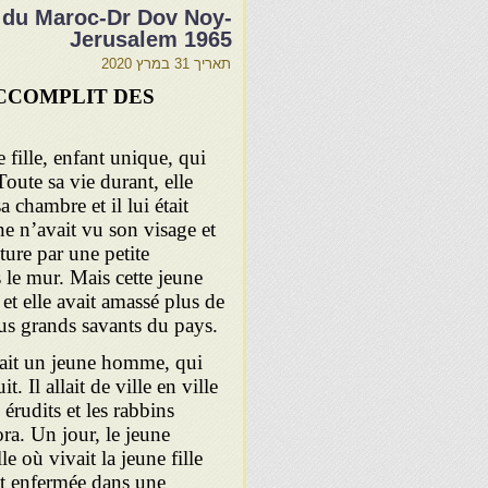
s du Maroc-Dr Dov Noy-
Jerusalem 1965
תאריך
31 במרץ 2020
ACCOMPLIT DES
e fille, enfant unique, qui
Toute sa vie durant, elle
a chambre et il lui était
nne n’avait vu son visage et
iture par une petite
 le mur. Mais cette jeune
te et elle avait amassé plus de
us grands savants du pays.
ait un jeune homme, qui
t. Il allait de ville en ville
érudits et les rabbins
a. Un jour, le jeune
e où vivait la jeune fille
ait enfermée dans une