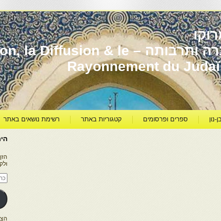
וקו
יהדות מרוקו עברה ותרבותה – usion & le
Rayonnement du Juda
ן-נון
ספרים ופרסומים
קטגוריות באתר
רשימת נושאים באתר
היר
הזן
ולק
כתו
דוא
אלק
הצטרפו ל