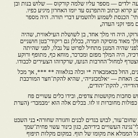
ה ילדים — מספר עליו שלמה קורקוס — שלוש בנות ובן
 קרוא וכתוב והתפרנס עד יומו האחרון מיגיע כפיו.
בתי־ הכנסת לשמוע ולהשמיע דברי תורה. היה מספר
מפי זקני העדה
.
וקו, היה חי מלך אחד, בן לשושלת העילאווית, שהיה
ך מאוד מוסיקה וזמרה, בכללן גם ריקודי־בטן חושניים
ני שהיה המנגן מתחיל לפרוט על נבלו, לפני שהיתה
כיה, היה המלך מפזם ומכרכר, מוחא כף, מתופף ורוקע
צטרף למחול־החרבות הנועז, שרקדוהו הצעירים לכבודו.
ים, החל בבאמבארה *י וכלה בגלאווה ** ***, אך מכל
ים: האחת — ״אלמכזנייה״, שהיא להקת־חצר המורכבת
ודייה״, להקת־יהודים,
וש סחבות מקושטות צדפים, ובידו כלים עשויים פח
פולות מחוברות זו לזו. בכלים אלה הוא ״מבמבר״ (הערת
שחום־עור, לבוש בגדים לבנים וחגורה שחורה• בני השבט
י־נגינה העשויים בידיהם, כגון כינור עשוי פחית־שמך
לגל הממלא את מקומו של תוף. במקום מקלות תיפוף