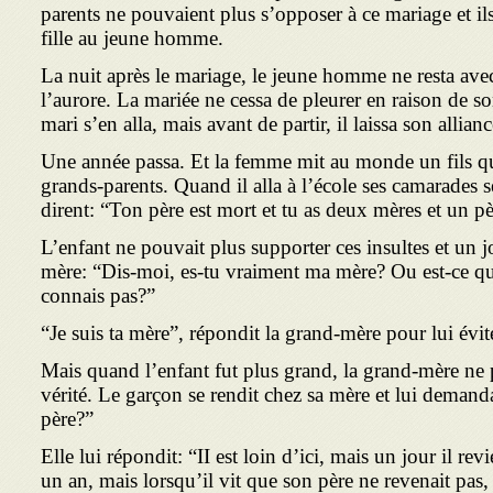
parents ne pouvaient plus s’opposer à ce mariage et il
fille au jeune homme.
La nuit après le mariage, le jeune homme ne resta av
l’aurore. La mariée ne cessa de pleurer en raison de so
mari s’en alla, mais avant de partir, il laissa son allian
Une année passa. Et la femme mit au monde un fils qui
grands-parents. Quand il alla à l’école ses cama­rades 
dirent: “Ton père est mort et tu as deux mères et un pè
L’enfant ne pouvait plus supporter ces insultes et un 
mère: “Dis-moi, es-tu vraiment ma mère? Ou est-ce qu
connais pas?”
“Je suis ta mère”, répondit la grand-mère pour lui évite
Mais quand l’enfant fut plus grand, la grand-mère ne p
vérité. Le garçon se rendit chez sa mère et lui deman
père?”
Elle lui répondit: “II est loin d’ici, mais un jour il rev
un an, mais lorsqu’il vit que son père ne revenait pas, 