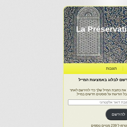
La Préservation, la Diff
תגובות
שם לבלוג באמצעות המייל
 את כתובת המייל שלך כדי להירשם לאתר
בל הודעות על פוסטים חדשים במייל.
בת
ר
טרוני
להירשם
 239 מנויים נוספים