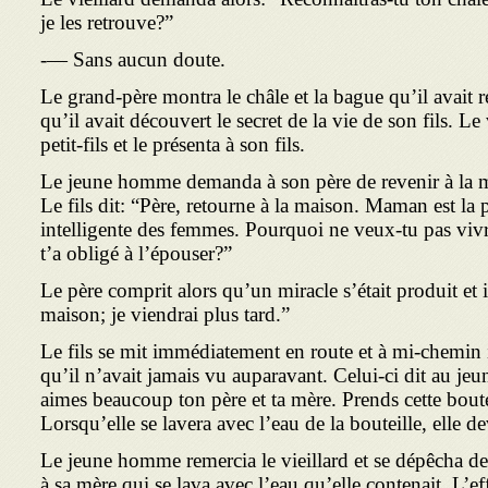
je les retrouve?”
-— Sans aucun doute.
Le grand-père montra le châle et la bague qu’il avait r
qu’il avait découvert le secret de la vie de son fils. Le 
petit-fils et le présenta à son fils.
Le jeune homme demanda à son père de revenir à la ma
Le fils dit: “Père, retourne à la maison. Ma­man est la p
intelligente des femmes. Pourquoi ne veux-tu pas vivr
t’a obligé à l’é­pouser?”
Le père comprit alors qu’un miracle s’était produit et il
maison; je viendrai plus tard.”
Le fils se mit immédiatement en route et à mi-chemin il
qu’il n’avait jamais vu auparavant. Celui-ci dit au je
aimes beaucoup ton père et ta mère. Prends cette boute
Lorsqu’elle se lavera avec l’eau de la bouteille, elle de
Le jeune homme remercia le vieillard et se dépêcha de r
à sa mère qui se lava avec l’eau qu’elle con­tenait. L’ef