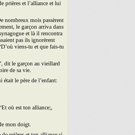
prières et l’alliance et lui
. De nom­breux mois passèrent
ement, le garçon arriva dans
a synagogue et là il rencontra
aient pas ils ignorèrent
“D’où viens-tu et que fais-tu
 dit le garçon au vieillard
oire de sa vie.
était le père de l’enfant:
Et où est ton alliance;,
de mon doigt.
de prières et ton alliance si