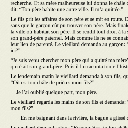
recherche. Et sa mère malheureuse lui donna le châle de 
dit: “Ton père habite une autre ville. Il m’a quittée.”
Le fils prit les affaires de son père et se mit en route
sans que le garçon eût pu trouver son père. Mais final
la ville où habitait son père. Il se rendit tout droit à l
son grand-père paternel. Mais comme ils ne se connaiss
leur lien de parenté. Le vieillard demanda au gar­çon: 
ici?”
“Je suis venu chercher mon père qui a quitté ma mère”,
qui était son grand-père. Puis il lui raconta toute l’hist
Le lendemain matin le vieillard demanda à son fils, qui 
“Où est ton châle de prières mon fils?”
Je l’ai oublié quelque part, mon père.
Le vieillard regarda les mains de son fils et demanda: “
mon fils?”
En me baignant dans la rivière, la bague a glissé 
Le vieillard demanda alors: “Reconnaîtras-tu ton châle 