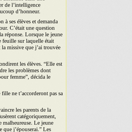
r de l’intelligence
eaucoup d’honneur.
n à ses élèves et demanda
our. C’était une question
r la réponse. Lorsque le jeune
feuille sur laquelle était
 la missive que j’ai trouvée
ndirent les élèves. “Elle est
oudre les problèmes dont
 pour femme”, décida le
 fille ne t’accorderont pas sa
incre les parents de la
efusèrent catégoriquement,
lle malheureuse. Le jeune
le que j’épouserai.” Les