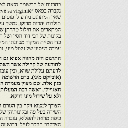
שאין המתרגם מודע לדפוסים של 
תולדות יהדות מרוקו, נמשך על
המתארים את חילול טהרתן של נ
בקינות של רבי דוד חסין ושל
כדי הטיית המקור מכוונתו המק
עמדה בניסיון של ניצול מיני, ו
התרגום הזה מהווה אפוא גם 
לתודעה של קהילה אשר השתדל
לדעתם עלילת שווא, ובין עובד
(אובייקט מיני). ברם הרשומה 
כגון אלה. שם מצוין מעמדה המ
חאגוייל״, ״אשה רבת המעלות״. 
ולא על שידול מיני דווקא.
הצורך למצוא זיקה בין הגורם הא
השירה בעל פה ובקינותיהן ש
כיפת מראה להפליא, עובדה הב
הצדקת״ הנזכר לעיל. דרוש ז