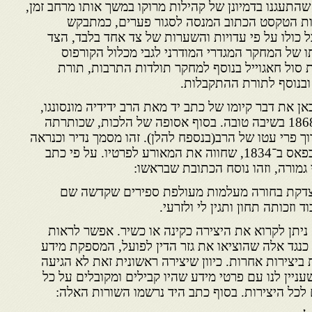
שהתעגנו בדמיונן של קהילות מרוקו במשך אותו מרחב זמן,
ות הטקסט הכתוב המנסה לסגור פערים, כמתבקש
ל כולו על פי עדויות והשערות של צד אחד בלבד, הצד
תו של המחקר המגדרי המודרני לגבי מכלול הקורפוס
 סול חאגוייל בנוסף למחקר תולדות התרבות, תורת
 ובנוסף לתורת ההתקבלות.
אן את דבר קיומו של כתב יד מאת הרב ידידיה מונסונגו,
רב ודיין בפאס, שנפטר בשנת 1868 בשיבה טובה. בסוף אסופה של הלכות, שכותרתה
ך פרי עטו של הרב(בנספח להלן). זהו מסמך נדיר וכנראה
עדות אותנטית של נתין יהודי בפאס ב־1834, שחווה את המאורע לפרטיו. על פי כתב
גמורה, וזהו נוסח הכתובת שבראשו:
ל הצדקת בחורה מעלמות מעולפת ספירים שקדשה שם
וזכותה תחון ותגין לי ולזרעי.
ניתן לקרוא את היצירה כקינה או כשיר. אפשר לראות
 כנגד אלה שהוציאו את גזר הדין לפועל, המספקת מידע
 ביצירות אחרות. כיוון שיצירה ראשונית זאת לא הגיעה
עניין לנו עם פרטי מידע שהיו קבילים ומקובלים על כל
כל היצירות. בסוף כתב היד נרשמו השורות האלה: