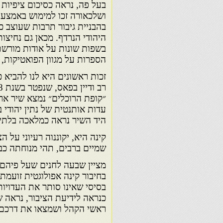
בעל פה, נראה כסיכום ציפיות 
ושלכאורה זכו למימוש באמצע
בהבניית גיבור תרבות שעוצב כ
היהודי הנרדף. מכאן גם נחיצו
בשפות שונות על אודות מורשת
הספרות על מגוון הפואטיקות,
זכות ראשונים היא לנו להביא כ
״קופת הרוכלים״ נמצא שיר ארו
היד השיר נראה כמלאכה בלתי 
קינה היא, יקוננוה רעיוני ע
שמיים ברבים, תהי מנוחתה כבוד 
מציין שבעה לחנים שעל פיהם 
בחיבור קינה אפולוגטית זועמת
בסיסי שאינו סותר את העדויות
כנראה לידיעת הציבור, נראה ש
ראשי הקהל ושמצאו את דרכם ל