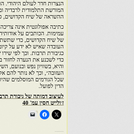
הנצרות חדר לעולם היהודי. הו
המורשת התלמודית לרבדיה ומהד
ההשראה של שיח הקדושים, סול
כתיבה אפולוגטית אינה צריכה 
עמימות. הכותבים על אודותיה 
של שיח הקדושים, כדי שתשתווה
העובדה שאיש לא ידע על קיו
כגיבורת תרבות. וכך לפי שירו 
כדי לשכנע את הנערה לחזור 
והיא, בשוויון נפש ובנועם, ה
העזובה״, וכך לא נותר להם א
שכל הגורמים המוסלמים שהיו 
הדין לפועל.
לעיצוב דמותה של גיבורת תרב
ז׳ולייט חסין עמ' 40