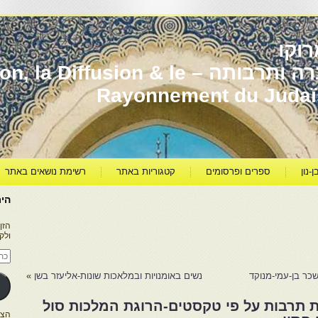
וקו
יהדות מרוקו עברה ותרבותה – usion & le
Rayonnement du Juda
ן-נון
ספרים ופרסומים
קטגוריות באתר
רשימת נושאים באתר
היר
הזן
ולק
כתו
דוא
אלק
כר בן-עמי-מנוקד
נשים באומנויות ובמלאכות שונות-אליעזר בשן
»
ת תרבות על פי טקסטים-הרוגת המלכות סול
הצטרפו ל