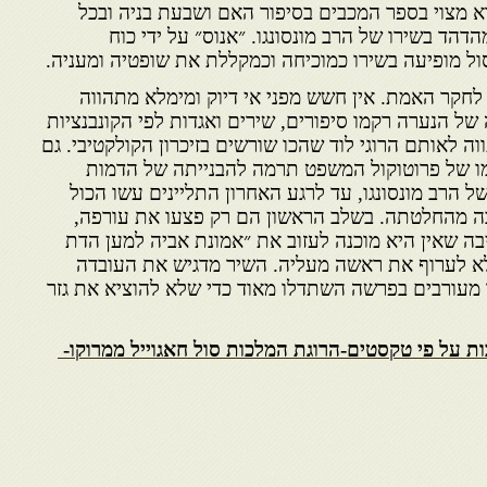
א מצוי בספר המכבים בסיפור האם ושבעת בניה ובכל
הד בשירו של הרב מונסונגו. ״אנוס״ על ידי כוח
 מופיעה בשירו כמוכיחה וכמקללת את שופטיה ומעניה.
לחקר האמת. אין חשש מפני אי דיוק ומימלא מתהווה
של הנערה רקמו סיפורים, שירים ואגדות לפי הקונבנציות
 לאותם הרוגי לוד שהכו שורשים בזיכרון הקולקטיבי. גם
מו של פרוטוקול המשפט תרמה להבנייתה של הדמות
של הרב מונסונגו, עד לרגע האחרון התליינים עשו הכול
בה מהחלטתה. בשלב הראשון הם רק פצעו את עורפה,
שיבה שאין היא מוכנה לעזוב את ״אמונת אביה למען הדת
לא לערוף את ראשה מעליה. השיר מדגיש את העובדה
מעורבים בפרשה השתדלו מאוד כדי שלא להוציא את גזר
ות על פי טקסטים-הרוגת המלכות סול חאגוייל ממרוקו-