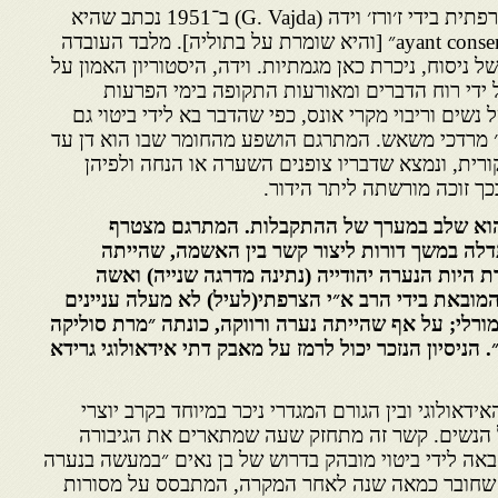
בתרגום של הרשומה הזאת לצרפתית בידי ז׳ורז׳ וידה (G. Vajda) ב־1951 נכתב שהיא
נקברה בפאס ״ayant conservé sa virginité״ [והיא שומרת על בתוליה]. מלבד העובדה
ניסוח, ניכרת כאן מגמתיות. וידה, היסטוריון האמון על
 ידי רוח הדברים ומאורעות התקופה בימי הפרעות
שים וריבוי מקרי אונס, כפי שהדבר בא לידי ביטוי גם
 ר׳ מרדכי משאש. המתרגם הושפע מהחומר שבו הוא דן עד
ורית, ונמצא שדבריו צופנים השערה או הנחה ולפיהן
בכך זוכה מורשתה ליתר הידור.
הוא שלב במערך של ההתקבלות. המתרגם מצטרף
ה במשך דורות ליצור קשר בין האשמה, שהייתה
ת היות הנערה יהודייה (נתינה מדרגה שנייה) ואשה
המובאת בידי הרב א״י הצרפתי(לעיל) לא מעלה עניינים
ורלי; על אף שהייתה נערה ורווקה, כונתה ״מרת סוליקה
הניסיון הנזכר יכול לרמז על מאבק דתי אידאולוגי גרידא
ידאולוגי ובין הגורם המגדרי ניכר במיוחד בקרב יוצרי
ל הנשים. קשר זה מתחזק שעה שמתארים את הגיבורה
אה לידי ביטוי מובהק בדרוש של בן נאים ״במעשה בנערה
ה שחובר כמאה שנה לאחר המקרה, המתבסס על מסורות