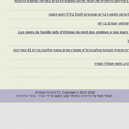
יצירתם הרוחנית של חכמי מרוקו-מועצת הרבנים במרוקו ומועצת הרבנות
-סימן תקפג-דברים שנוהגים לאכל בליל ראש השנה
רגאן- עמרם בן ישי
Les noms de famille juifs d'Afrique du nord des origines a nos jou
צפרו – קהילה יהודית קטנה במרוקו, ויצירת חכמיה חובקת עולם.הרמ"א מצפרו-נסים אמנון אלקבץ.ברית 41 בעריכתו
רב משה אסולין שמיר
Copyright © 2012-2018. כל הזכויות שמורות.
האתר פועל על
וורדפרס
| האתר עוצב והוקם על ידי
אמיר - אתרי וורדפרס