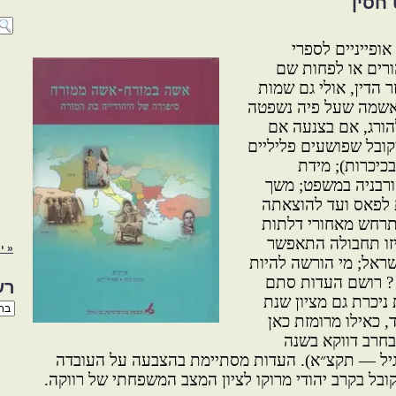
 חסין
ופייניים לספרי
ון שם ההורים או לפחות שם
 הדין, אולי גם שמות
אשמה שעל פיה נשפטה
הורג, אם בצנעה אם
ובל שפושעים פליליים
בכיכרות); מידת
ורבניה במשפט; משך
לפאס ועד להוצאתה
תרחש מאחורי דלתות
זו תחבולה התאפשר
« י
ראל; מי הורשה להיות
 ? רושם העדות סתם
רש
ניכרת גם מציון שנת
רשי
ד, כאילו מרומזת כאן
הנו
באת
חרב דווקא בשנה
ינה באופן רגיל — תקצ״א). העדות מסתיימת בהצבעה על העובדה
בל בקרב יהודי מרוקו לציון המצב המשפחתי של רווקה.