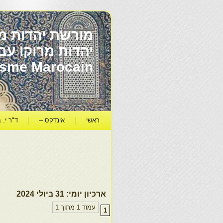
מורשת יהדות מר
ïsme Marocain
ראשי
אינדקס –
ד"ר י. ב
ארכיון יומי:
31 ביולי 2024
עמוד 1 מתוך 1
1