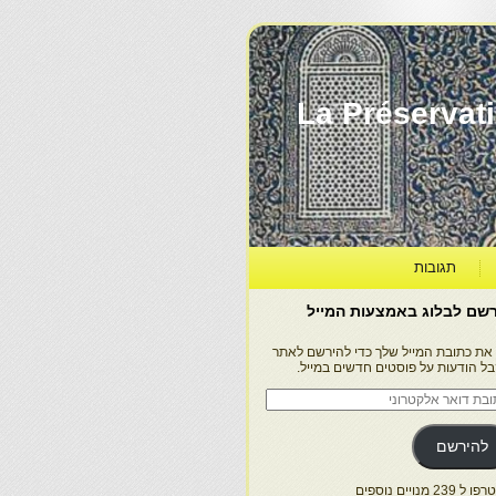
La Préservation, la Diff
תגובות
שם לבלוג באמצעות המייל
 את כתובת המייל שלך כדי להירשם לאתר
בל הודעות על פוסטים חדשים במייל.
בת
ר
טרוני
להירשם
 239 מנויים נוספים