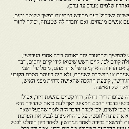
שאחריו שלמים מערב עד ערב).
אפשרות לשיקול־דעת מחודש במתינות במשך שלושה ימים,
עם אנשים מומחים. ואם יתברר לה שטעתה, יכולה לחזור
להמשיך ולהתגורר יחד באותה דירה אחרי הגירושין;
לה קודם לכן, קיים חשש שיבואו לידי קיום יחסים, דבר
 אם הדירה היא קניינו של אחד מהם, מוטל על השני
שניהם או מושכרת לשניהם, ולא היה ביניהם הסכם הקובע
הגירושין, קובעת ההלכה שהאישה נדחית מפני האיש,
מאלה של האישה.
 צפיפות דיור גדולה, והיו קשיים בהשגת דיור, אפילו
ביטוי בדברי החכם המציע: ״אך לעת כזאת שהדירה היא
 שכן לנשים, לכן למוזר הדבר הזה לומר שהבעל ישאר
א את עונה לחפש״. על כן הוא מציע לבטל את העדפת
ת להישאר בדירה לאחר הגירושין. לאחר דיון הוחלט לבטל
יין ההכרעה לשיקוליו של בית־הדין, אשר ידון בכל