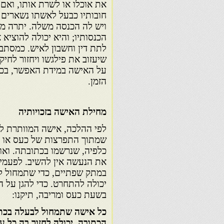
את אוכלו או לשרת אותו, ואם 
חובותיו כבעל לאשתו נשארים ת
ויש לה הכנסה משלה. יתרה מכ
הכנסותיו; והיא יכולה להוציא
לתת דין וחשבון לאיש. כמסתבר
שיעזוב את פילגשו ויחזור לחי
על האישה במידת האפשר, בכך 
הזמן.
מחילת האישה בזכויותיה
לפי ההלכה, אישה המוותרת ל
שמתוך התפרצות של כעס או ב
כלפיה, שנרשמו בכתובתה. וא
את הנעשה אין להשיב. לפעמי
במתק שפתיים, כדי שתמחול לו
יכולה להתחרט. כדי להגן על ה
בשעת כעס ומריבה, תיקנו:
כל אישה שתמחול לבעלה בכתו
הכתובה, יכולה לחזור בה כל 