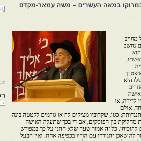
במרוקו במאה העשרים – משה עמאר-מקדם
 מחויב
ם נחשב
הוא
אשתו,
יה
שיצטרך
לו היא
« יו
אחרים
האישה
רש
 לדירה, או
רשי
חד, אולם
הנו
באת
נגדותה; כגון, שקרוביו מציקים לה או גורמים לקטטה בינה
מת מחלוקת בין הפוסקים, אם די בכך שתעלה האישה
 להוכיחן. כל זה אמור שעה שלא התנו על כך במפורש
ור לה שאכן יתגוררו עם הוריו בכפיפה אחת. ואין הבעל