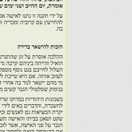
אומרת, יום החיוב ושני ימים 
על ידי תקנה זו נתנו לאישה 
להתייעץ עם קרוביה ומכריה ו
בה.
הזכות להישאר בדירה
ההלכה אוסרת על זוג שהתגרש 
הואיל והייתה ביניהם קרבה גדו
העלול לחייבם בגט נוסף מספק.
לעזוב אותה. אם היא שייכת ל
מי מהם יישאר לגור בה אחרי 
בנימוק שסלטולי הגבר קשים 
בשכונות היהודיות במרוקו שררה
להשכרה, והדברים באים לידי 
יקרת המציאות גם לאנשים וכל
שקט ושאנן בביתו והאישה תש
הגבר על פני האישה, אשר לזכו
את ההעדפה הזאת ולמסור את ענ