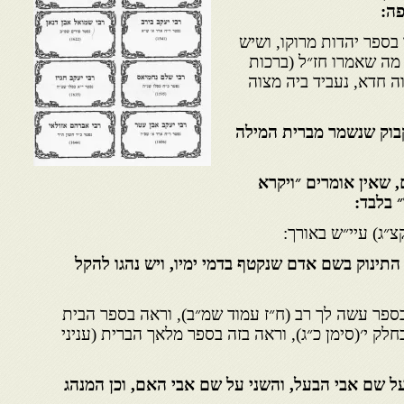
פה:
 בספר יהדות מרוקו, ושיש
 מה שאמרו חז״ל (ברכות
ה חדא, נעביד ביה מצוה
קבוק שנשמר מברית המילה
, שאין אומרים ״ויקרא
 בלבד:
צ״ג) עיי״ש באורך:
התינוק בשם אדם שנקטף בדמי ימיו, ויש נהגו להקל
בספר עשה לך רב (ח״ז עמוד שמ״ב), וראה בספר הבית
חלק י׳(סימן כ״ג), וראה בזה בספר מלאך הברית (עניני
על שם אבי הבעל, והשני על שם אבי האם, וכן המנהג