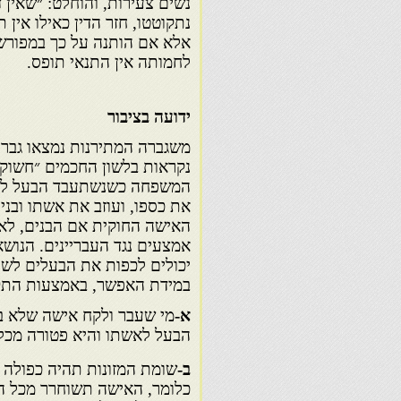
נשים צעירות, והוחלט: ״שאין 
נתקוטטו, חזר הדין כאילו אין 
אלא אם הותנה על כך במפורש ל
לחמותה אין התנאי תופס.
ידועה בציבור
משגברה המתירנות נמצאו גברי
נקראות בלשון החכמים ״חשוקות
המשפחה כשנשתעבד הבעל לחשו
את כספו, ועוזב את אשתו ובניו
האישה החוקית אם הבנים, לא ה
אמצעים נגד העבריינים. הנושא
יכולים לכפות את הבעלים לשו
במידת האפשר, באמצעות התק
א-
מי שעבר ולקח אישה שלא בקי
הבעל לאשתו והיא פטורה מכל 
ב-
שומת המזונות תהיה כפולה 
כלומר, האישה תשוחרר מכל הת