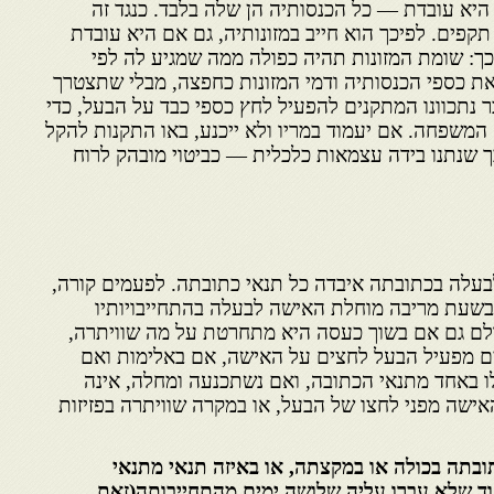
היא עובדת — כל הכנסותיה הן שלה בלבד. כנגד זה
קפים. לפיכך הוא חייב במזונותיה, גם אם היא עובדת
ך: שומת המזונות תהיה כפולה ממה שמגיע לה לפי
 את כספי הכנסותיה ודמי המזונות כחפצה, מבלי שתצטרך
 נתכוונו המתקנים להפעיל לחץ כספי כבד על הבעל, כדי
ק המשפחה. אם יעמוד במריו ולא ייכנע, באו התקנות להקל
שנתנו בידה עצמאות כלכלית — כביטוי מובהק לרוח
בעלה בכתובתה איבדה כל תנאי כתובתה. לפעמים קורה,
שעת מריבה מוחלת האישה לבעלה בהתחייבויותיו
ולם גם אם בשוך כעסה היא מתחרטת על מה שוויתרה,
ם מפעיל הבעל לחצים על האישה, אם באלימות ואם
 באחד מתנאי הכתובה, ואם נשתכנעה ומחלה, אינה
אישה מפני לחצו של הבעל, או במקרה שוויתרה בפזיזות
בתה בכולה או במקצתה, או באיזה תנאי מתנאי
עוד שלא עברו עליה שלושה ימים מהתחייבותה(זאת