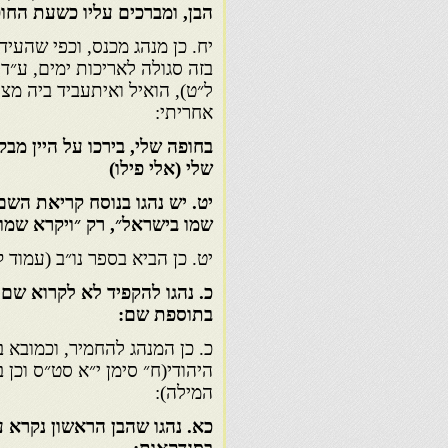
הבן, ומברכים עליו כשעת החו
יח. כן מנהג מכנס, וכפי שהעיד
בזה סגולה לאריכות ימים, ע״ד
ל״ט), הואיל ואיתעביד ביה מצו
אחריתי:
בחופה שלי, בירכו על היין מב
שלי (אלי פילו)
יט. יש נהגו בנוסח קריאת השם
שמו בישראל״, רק ״ויקרא שמו״
יט. כן הביא בספר נו״ב (עמוד ק
כ. נהגו להקפיד לא לקרוא שם 
בתוספת שם:
כ. כן המנהג להחמיר, וכמובא 
היהודי(ח״ סימן י״א סט״ס וכן ב
המילה):
כא. נהגו שהבן הראשון נקרא 