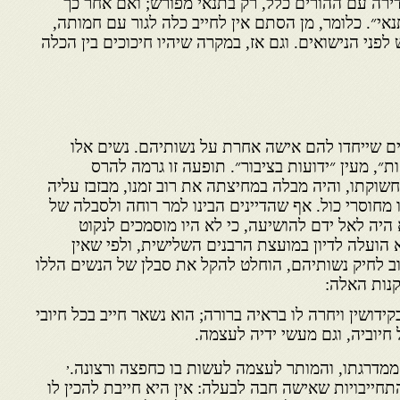
דירה עם ההורים כלל, רק בתנאי מפורש; ואם אחר כך
תנאי״. כלומר, מן הסתם אין לחייב כלה לגור עם חמותה,
פני הנישואים. וגם אז, במקרה שיהיו חיכוכים בין הכלה
ם שייחדו להם אישה אחרת על נשותיהם. נשים אלו
״, מעין ״ידועות בציבור״. תופעה זו גרמה להרס
קתו, והיה מבלה במחיצתה את רוב זמנו, מבזבז עליה
 מחוסרי כול. אף שהדיינים הבינו למר רוחה ולסבלה של
יה לאל ידם להושיעה, כי לא היו מוסמכים לנקוט
 הועלה לדיון במועצת הרבנים השלישית, ולפי שאין
ב לחיק נשותיהם, הוחלט להקל את סבלן של הנשים הללו
נות האלה:
דושין ויחרה לו בראיה ברורה; הוא נשאר חייב בכל חיובי
חיוביה, וגם מעשי ידיה לעצמה.
,
ממדרגתו, והמותר לעצמה לעשות בו כחפצה ורצונה.
חייבויות שאישה חבה לבעלה: אין היא חייבת להכין לו