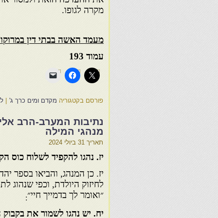
מקרה לגופו.
מעמד האשה בבתי דין במרוקו
עמוד 193
פורסם בקטגוריה
מקדם ומים כרך ג'
|
לה
נתיבות המערב-הרב אליהו
מנהגי המילה
תאריך
31 ביולי 2024
יז. נהגו להקפיד לשלוח כוס הק
יז. כן המנהג, והביאו בספר יהד
לחיזוק היולדת, וכפי שנהוג לת
״ואומר לך בדמייך חיי״
:
יח. יש נהגו לשמור את בקבוק ה