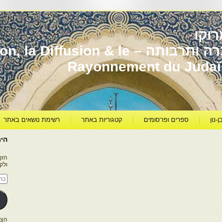
וקו
יהדות מרוקו עברה ותרבותה – usion & le
Rayonnement du Juda
ן-נון
ספרים ופרסומים
קטגוריות באתר
רשימת נושאים באתר
היר
הזן
ולק
כתו
דוא
אלק
הצטרפו ל