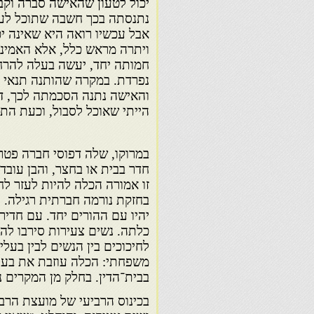
יכול לטעון שהאישה סברה וקבל
נתנסתה בכך חשבה שתוכל לעמ
אבל עכשיו רואה היא שאינה י
ויתרה מראש כלל, אלא האמי
חמותה יחד, יעשה בעלה להרח
נפרדת. במקרה שהותנה תנאי מפ
והאישה נתנה הסכמתה לכך, דע
הייתי שאוכל לסבול, וכעת התבר
במרוקו, שלה דפוסי חברה פטר
חדר בבית או בחצר, והבן עובד
זו אמורה הכלה להיות לעזר לחמ
בחזקת נורמה חברתית רגילה. י
יהיו עם ההורים יחד. עם חדירת
כלתה. נשים צעירות סירבו לה
לחיכוכים בין הנשים לבין בעל
משפחתי: הכלה עוזבת את בעל
בבית־הדין. בחלק מן המקרים נ
בכינוס הרביעי של מועצת הרבנ