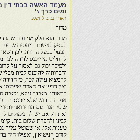
מעמד האשה בבתי דין 
ומים כרך ג'
תאריך
31 ביולי 2024
מדור
מדור הוא חלק ממזונות שהבעל
לספק לאשתו. ביחסים שביניה
הבעל כבעל הדירה, לכן רשאי 
להחליט מי ייכנס לדירה לבד מ
ולפיכך יכול גם לאסור על קרוב
וחברותיה להיכנס לבית מבלי 
להמציא עילה לכך, כי הדירה ש
ואין כופין את האדם שייכנסו 
ברשותו. מאידך גיסא, זכאית 
אמנם לדרוש שלא ייכנסו קרוביו
שלא תגור עם הוריו ואחיותיו י
זאת רק אם יש לה נימוקים להת
לבינו ולהפרת שלום בית. קיי
טענות אלו, או שמוטל עליה גם
קודם הנישואין, ואפילו היה בר