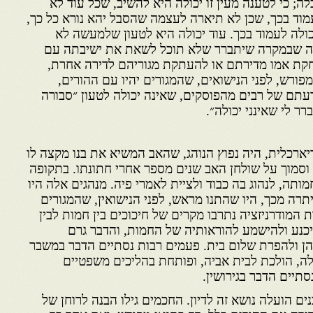
ה; כי לטענה מעין זו יכולה היא להשיב, שכל עוד לא
וד בכך, שכן לא תיארה לעצמה שהסבל יהא נורא כל כך,
כולה לעמוד בכך. עוד יכולה היא לטעון שלמעשה לא
נה שבמקרה שיתברר שלא תוכל לשאת את ישיבתה עם
קת אמו מדירתם או להעתקת מגוריהם לדירה אחרת,
ורש, לפני הנישואים, שהמגורים יהיו עם ההורים,
תם של רבים מהפוסקים, שאינה יכולה לטעון ״סבורה
ר לי שאינני יכולה״.
יארכלית, היה נפוץ הנוהג, שהאב המשיא את בנו מקצה לו
 וסמוך על שולחן האב שנים מספר אחרי חתונתו. בתקופה
ותה, לנהוג בה כבוד ולציית לאמרי פיה. מנהגים אלה היו
תרה מכך, היו שהתנו מראש, לפני הנישואין, שהמגורים
 המודרניזציה נתרבו מקרים של חיכוכים בין חמות לבין
יכנע ולהישמע להוראותיה של החמות, והדבר גרם
יהן ולהפרת שלום בית. פעמים רבות נסתיים הדבר במשבר
ה, הולכת לבית אביה, ופותחת בהליכים משפטיים
סתיים הדבר בגירושין.
ים הועלה נושא זה לדיון. החכמים גילו הבנה לרוחן של