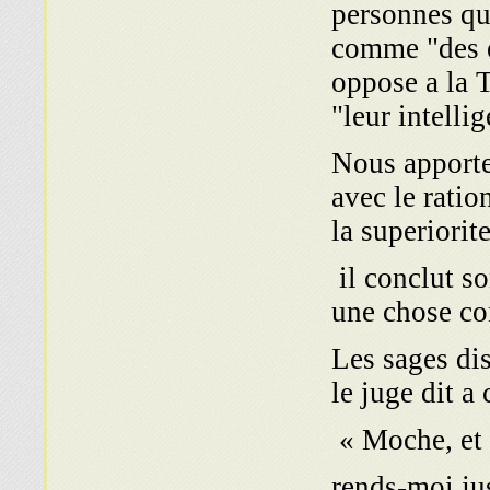
personnes qui
comme "des e
oppose a la T
"leur intelli
Nous apporte
avec le ratio
la superiorit
il conclut so
une chose co
" Les sages d
le juge dit a 
« Moche, et n
rends-moi ju