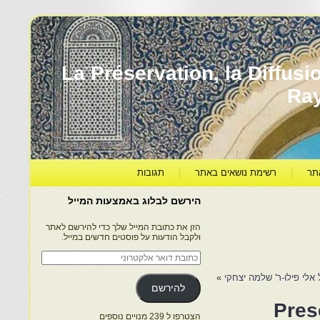
עברה ותרבותה – La Préservation, la Diffusion & le
Ra
תר
רשימת נושאים באתר
תגובות
הירשם לבלוג באמצעות המייל
הזן את כתובת המייל שלך כדי להירשם לאתר
ולקבל הודעות על פוסטים חדשים במייל.
כתובת
דואר
אלקטרוני
לי פילו-ר' שלמה יצחקי
»
להירשם
Pres
הצטרפו ל 239 מנויים נוספים