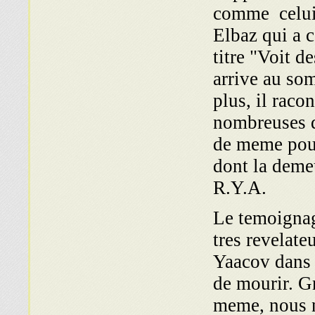
comme celui
Elbaz qui a 
titre "Voit d
arrive au so
plus, il racon
nombreuses du
de meme pou
dont la demeu
R.Y.A.
Le temoignage
tres revelate
Yaacov dans s
de mourir. Gr
meme, nous n