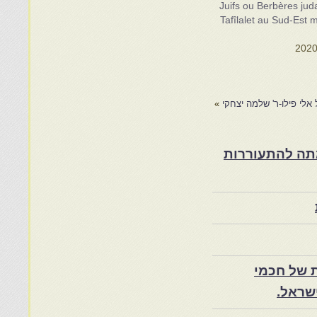
Juifs ou Berbères jud
Tafîlalet au Sud-Est 
לי פילו-ר' שלמה יצחקי
»
ת במרוקו בסוף המאה ה־19 ותרומתה להתעוררות
 של חכמי
שראל.