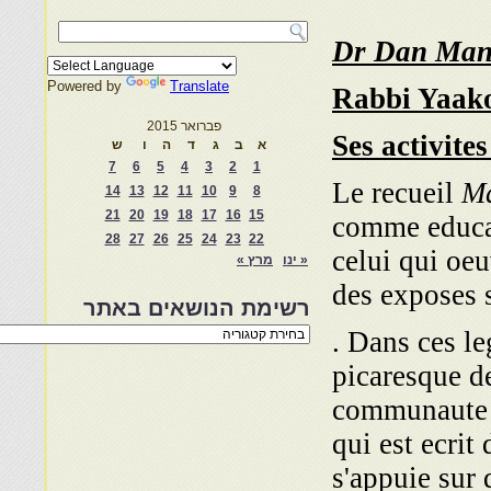
Dr Dan Man
Powered by
Translate
Rabbi Yaako
פברואר 2015
Ses activites
א
ב
ג
ד
ה
ו
ש
7
6
5
4
3
2
1
Le recueil
Ma
14
13
12
11
10
9
8
21
20
19
18
17
16
15
comme educat
28
27
26
25
24
23
22
celui qui oeu
« ינו
מרץ »
des exposes s
רשימת הנושאים באתר
רשימת
. Dans ces le
הנושאים
באתר
picaresque d
communaute 
qui est ecrit
s'appuie sur