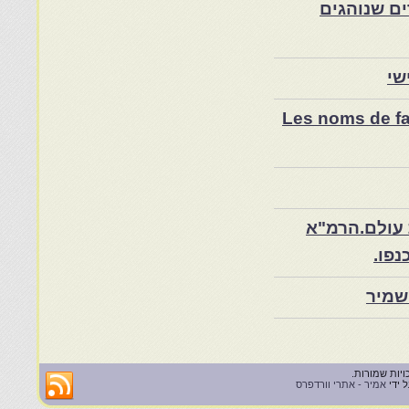
ם שנוהגים
שי
Les noms de fam
 עולם.הרמ"א
שמיר
 ידי
אמיר - אתרי וורדפרס