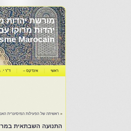
מורשת יהדות מר
ïsme Marocain
ראשי
אינדקס –
ד"ר י. ב
«
ראשיתה של הפעילות המיסיונרית האנג
התנועה השבתאית במרוק