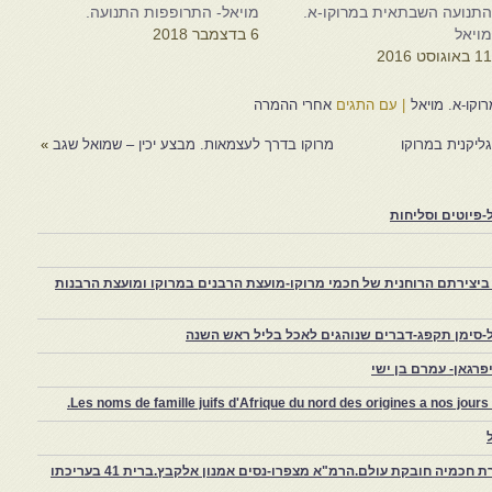
תנועה השבתאית במרוקו-א.
מויאל- התרופפות התנועה.
ויאל
6 בדצמבר 2018
1 באוגוסט 2016
קו-א. מויאל
|
עם התגים
אחרי ההמרה
ליקנית במרוקו
מרוקו בדרך לעצמאות. מבצע יכין – שמואל שגב
»
פיוטים וסליחות
יצירתם הרוחנית של חכמי מרוקו-מועצת הרבנים במרוקו ומועצת הרבנות
-סימן תקפג-דברים שנוהגים לאכל בליל ראש השנה
רגאן- עמרם בן ישי
Les noms de famille juifs d'Afrique du nord des origines a nos jou
צפרו – קהילה יהודית קטנה במרוקו, ויצירת חכמיה חובקת עולם.הרמ"א מצפרו-נסים אמנון אלקבץ.ברית 41 בעריכתו