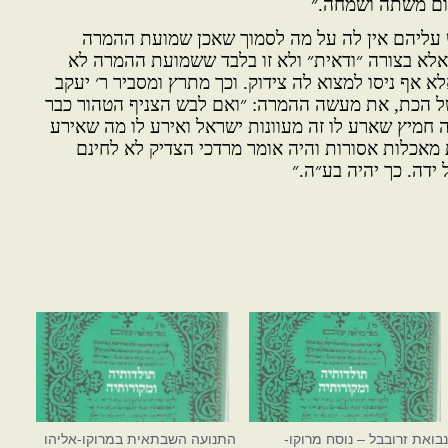
יום משתה ושמחה.״
עליהם אין לה על מה לסמוך שאכן שמועת ההמרה
לא בצורה ״ודאית״ ולא זו בלבד ששמועת ההמרה לא
אף ניסו למצוא לה צידוק. וכך מתרץ ומסביר ר׳ יעקב
של הכת, את מעשה ההמרה: ״ואם לבש הצניף הטהור כבר
 חמיץ שארע לו זה מעוונות ישראל ואירע לו מה שאירע
אכלות אסורות והיה אומר מרדכי הצדיק לא לחינם
ידה. כך יהיה בע״ה.״
בואת זרובבל – נוסח מרוקו-
התנועה השבתאית במרוקו-אליהו