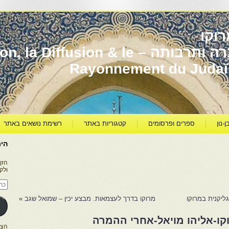
וקו
יהדות מרוקו עברה ותרבותה – usion & le
Rayonnement du Juda
ן-נון
ספרים ופרסומים
קטגוריות באתר
רשימת נושאים באתר
היר
הזן
ולק
כתו
דוא
אלק
ליקנית במרוקו
מרוקו בדרך לעצמאות. מבצע יכין – שמואל שגב
»
ו-אליהו מויאל-אחרי ההמרה
הצטרפו ל