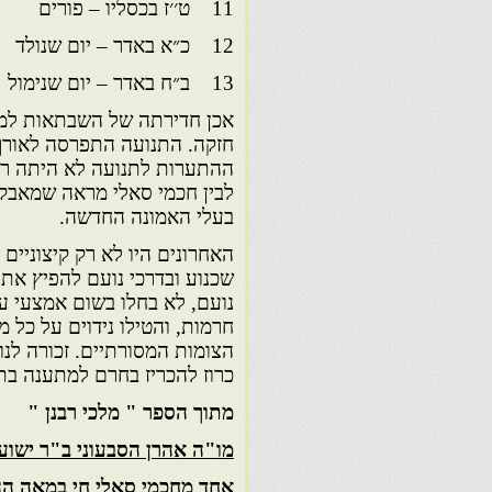
11 ט׳׳ז בכסליו – פורים
12 כ״א באדר – יום שנולד
13 ב״ח באדר – יום שנימול
אכן חדירתה של השבתאות למ
חזקה. התנועה התפרסה לאורך 
ההתערות לתנועה לא היתה רצי
לבין חכמי סאלי מראה שמאבק ע
בעלי האמונה החדשה.
האחרונים היו לא רק קיצוניים
שכנוע ובדרכי נועם להפיץ את 
נועם, לא בחלו בשום אמצעי ע
חרמות, והטילו נידוים על כל 
הצומות המסורתיים. זכורה לנו 
כרוז להכריז בחרם למתענה ב
מתוך הספר " מלכי רבנן "
מו"ה אהרן הסבעוני ב"ר ישוע
אחד מחכמי סאלי חי במאה הה