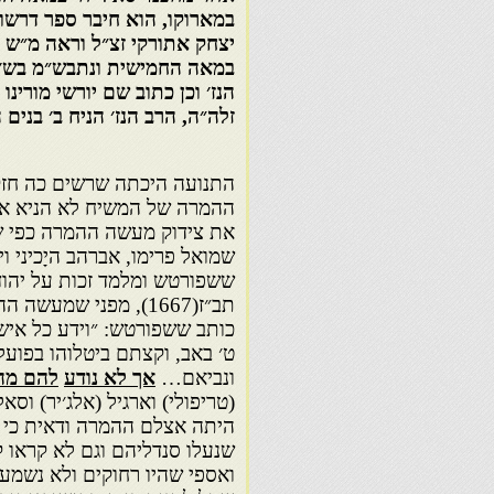
במארוקו, הוא חיבר ספר דרשות
יצחק אתורקי זצ״ל וראה מ״ש ה
במאה החמישית ונתבש״מ בש׳ ת
הנז׳ וכן כתוב שם יורשי מורינו
זלה״ה, הרב הנז׳ הניח ב׳ בנים
התנועה היכתה שרשים כה חז
ההמרה של המשיח לא הניא את 
את צידוק מעשה ההמרה כפי שה
שמואל פרימו, אברהב היָכיני 
ששפורטש ומלמד זכות על יהוד
תב״ז(1667), מפני שמ
כותב ששפורטש: ״וידע כל איש
ט׳ באב, וקצתם ביטלוהו בפועל
ונביאם…
אך לא נודע
להם מה
(טריפולי) וארגיל (אלג׳יר) וס
היתה אצלם ההמרה ודאית כי אם
שנעלו סנדליהם וגם לא קראו ק
ואספי שהיו רחוקים ולא נשמ