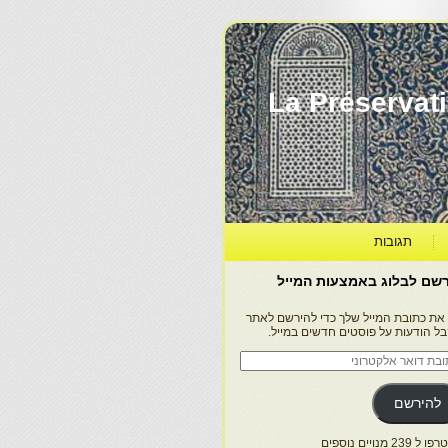
La Préservation, la Diff
תגובות
שם לבלוג באמצעות המייל
 את כתובת המייל שלך כדי להירשם לאתר
בל הודעות על פוסטים חדשים במייל.
בת
ר
טרוני
להירשם
 239 מנויים נוספים