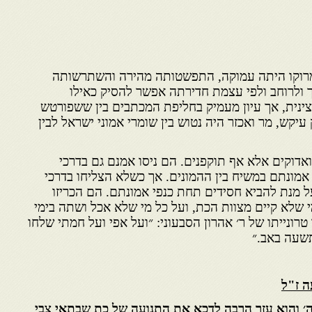
רוקו היתה עמוקה, התפשטותה מהירה והשתרשותה
ולרוחב ולפי עצמת חדירתה אפשר להסיק כאילו
נית, אך עיון מעמיק בחליפת המכתבים בין ששפורטש
יקש, מר ואכזר היה נטוש בין שומרי אמוני ישראל לבין
 ואדוקים אלא אף תוקפנים. הם ניסו אמנם גם בדרכי
אמונתם במשיח בין ההמונים. אך כשלא הצליחו בדרכי
ל מנת להביא חסידים תחת כנפי אמונתם. הם הכריזו
מי שלא קיים מצוות הכת, ועל כל מי שלא אכל ושתה בימי
טרונייתו של ר׳ אהרון הסבעוני: ״ועל אפי ועל חמתי שלחו
תשעה באב.״
ה ז"ל
׳ והוא עזר הרבה לדכא את התנועה של כת שבתאי צבי