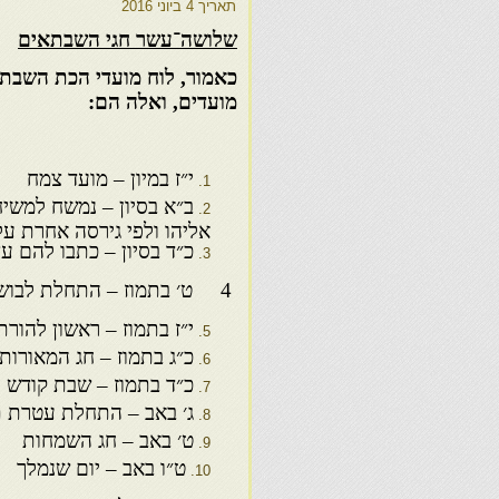
תאריך
4 ביוני 2016
שלושה־עשר חגי השבתאים
כאמור, לוח מועדי הכת השבת
מועדים, ואלה הם:
י״ז במיון – מועד צמח
ב״א בסיון – נמשח למשיח
אליהו ולפי גירסה אחרת על־
כ״ד בסיון – כתבו להם ע
4 ט׳ בתמוז – התחלת לבוש הנפש
י״ז בתמוז – ראשון להורת
כ״ג בתמוז – חג המאורות
כ״ד בתמוז – שבת קודש
ג׳ באב – התחלת עטרת 
ט׳ באב – חג השמחות
ט״ו באב – יום שנמלך