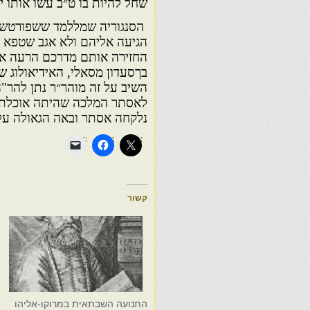
שחל להיות בו ט״ב עשו אותו 
הסנגוריה שמללמד ששפורטש 
הגיעה אליהם ולא אגב שטפא א
החזירה אותם מדרכם הרעה אלא 
בךסעדון מסאלי, האידיאולוג 
השיב על זה מוהר״ר נתן להר"ה
לאסתר המלכה שהיתה אוכלת מ
נלקחה אסתר ובאה הגאולה על 
קשור
התנועה השבתאית במרוקו-אליהו
נ