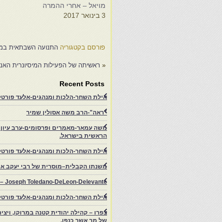
מויאל – אחרי ההמרה
ה
3 בינואר 2017
מ
1
פורסם בקטגוריה
התנועה השבתאית במרו
«
ראשיתה של הפעילות המיסיונרית האנג
Recent Posts
אילת השחר-הלכות ומנהגים-אלעד פורטל-
"ראה"-הרב משה אסולין שמיר
משה עמאר-מאמרים ופרסומים-ערב עיון ב
הראשית בישראל.
אילת השחר-הלכות ומנהגים-אלעד פורטל
משנתו הקבלית–מוסרית של רבי יעקב איפ
rs – Joseph Toledano-DeLeon-Delevante.
אילת השחר-הלכות ומנהגים-אלעד פורטל
של מר אשר כנפו.