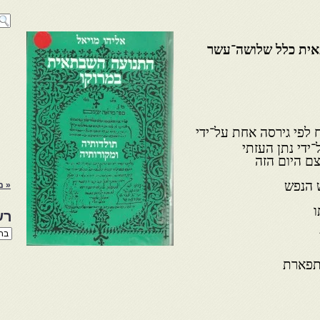
אית כלל שלושה־עשר
 לפי גירסה אחת על־ידי
ידי נתן העזתי
צם היום הזה
« מ
ו
רש
רשי
הנו
באת
תפארת