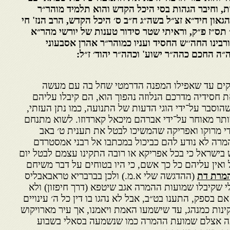
, וחיבר הגהות בסי היכל הקדש והוא תלמיד מוהר״ר
גאון חיד״א זצ״ל בשה״ג ח״ב ס׳ היכל הקדש, הרב הנז' חי
ס״ז פ״ק, וראיתי שטר סידור טענות של יורשי מהר״א
 ורבינו החה׳׳ש החסיד ועניו כמוהר״ר אהרן אסבעוני
 ה״ה החכם כהה״ר ישוע' וכהה״ר יהוד׳ ז״ל
:
קים עד שאפילו המפנה הדרמטי שחל בה עם מעשה
חסידיה מדרכם הנלוזה נהפוך הוא, הם קיבלו עליהם
וסבר על־ידי הוגי הדעות של התנועה, כמו נתן העזתי,
ויותר מאוחר על־ידי אברהם מיכאל קארדוזו. לשוא מתנחם
י מרוקו ואפריקה שהמשיכו לבטל את תענית ט׳ באב
עשה ההמרה לא נודע להם כביכול במכתבו אל רבני אמסטרדם
 בישראל כי בכל אפריקא או רובה התקינו עצמם לבטל יום
 ואין עליהם כל כך אשם, כי היו בטוחים על דבר משיחם
מרת דת
(ההדגשה שלי א.מ.) ולכן בברבריא טראבאבליס
אלי שקיבלו שמועות ההמרה אגב שיטפא (דרך חיפזון) ולא
 בספק, התענו בט״ב, אבל לא נהגו בו דין כל ה׳ עינויים
ינות כמנהג, עד שישמעו האמת ויאמנו, אך עיר מארויקוש
עה אצלם שמועת ההמרה כמו שנשמעה בסאלי בשבוע