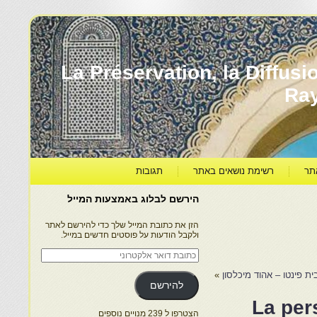
עברה ותרבותה – La Préservation, la Diffusion & le
Ra
תר
רשימת נושאים באתר
תגובות
הירשם לבלוג באמצעות המייל
הזן את כתובת המייל שלך כדי להירשם לאתר
ולקבל הודעות על פוסטים חדשים במייל.
כתובת
דואר
אלקטרוני
ת פינטו – אהוד מיכלסון
»
להירשם
La per
הצטרפו ל 239 מנויים נוספים