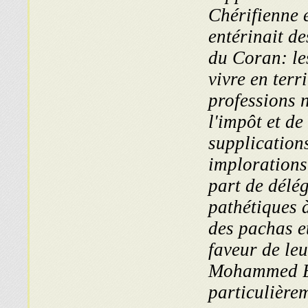
Chérifienne e
entérinait de
du Coran: les
vivre en terr
professions 
l'impôt et de
supplications
implorations 
part de délé
pathétiques à
des pachas e
faveur de leu
Mohammed Be
particulièrem