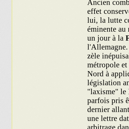
Ancien comba
effet conser
lui, la lutte 
éminente au 
un jour à la
l'Allemagne.
zèle inépuisa
métropole et 
Nord à appliq
législation an
"laxisme" le
parfois pris 
dernier allan
une lettre d
arbitrage da