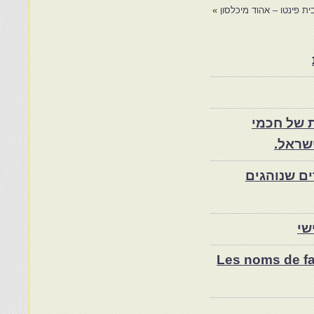
ת פינטו – אהוד מיכלסון
»
 של חכמי
שראל.
ם שנוהגים
שי
Les noms de fam