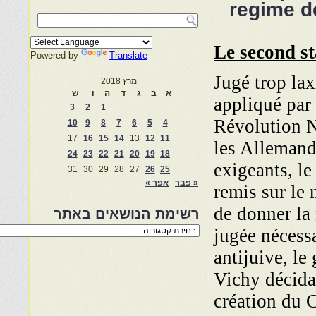
regime d
Le second st
Powered by
Translate
Jugé trop lax
מרץ 2018
א
ב
ג
ד
ה
ו
ש
appliqué par 
3
2
1
Révolution N
10
9
8
7
6
5
4
17
16
15
14
13
12
11
les Allemand
24
23
22
21
20
19
18
exigeants, le
31
30
29
28
27
26
25
« פבר
אפר »
remis sur le 
de donner la
רשימת הנושאים באתר
רשימת
jugée nécessa
הנושאים
באתר
antijuive, l
Vichy décida
création du 