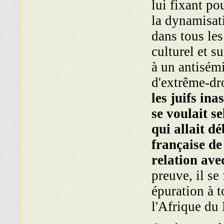
lui fixant po
la dynamisati
dans tous les
culturel et s
à un antisémi
d'extrême-dr
les juifs in
se voulait s
qui allait d
française de
relation ave
preuve, il se 
épuration à 
l'Afrique du