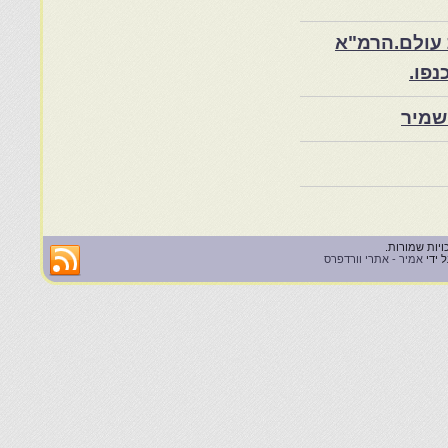
 עולם.הרמ"א
שמיר
 ידי
אמיר - אתרי וורדפרס