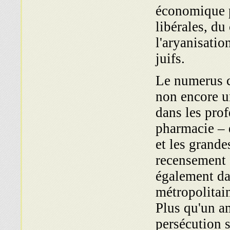
économique p
libérales, du
l'aryanisatio
juifs.
Le numerus c
non encore u
dans les prof
pharmacie – e
et les grande
recensement c
également dan
métropolitai
Plus qu'un am
persécution s