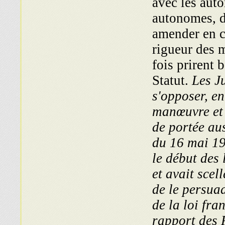
avec les auto
autonomes, d
amender en ce
rigueur des m
fois prirent
Statut.
Les Ju
s'opposer, en
manœuvre et 
de portée aus
du 16 mai 193
le début des 
et avait scel
de le persuad
de la loi fra
rapport des 