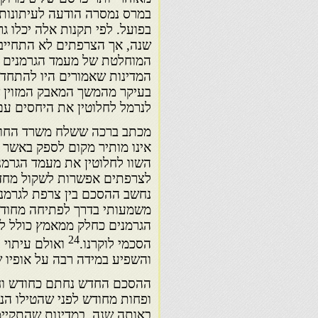
במרס נמסרה הודעה לעיתונות 
בפועל. לפי תקנות אלה יכלו 
שנה, אך הצרפתים לא התחייב
המוחלטת של מעמד הגרמנים לנ
בעיקר מהמשך המאבק המזוין ש
לנרמל לחלוטין את היחסים עם
מכתב ברכה ששלח משרד החוץ ה
אינו מותיר מקום לספק באשר
השוו לחלוטין את מעמד הגרמני
לצרפתים אפשרות לשקול מחדש 
נחשב ההסכם בין צרפת לגרמני
משמעותי בדרך לפתיחה מחודשת
הגרמנים כחלק ממאמץ כולל לרו
24
הסכמי לוקרנו.
ואולם עיתוי 
והשפיע במידה רבה על אופיו ש
באותה שנה. במדינות שהתקיימה