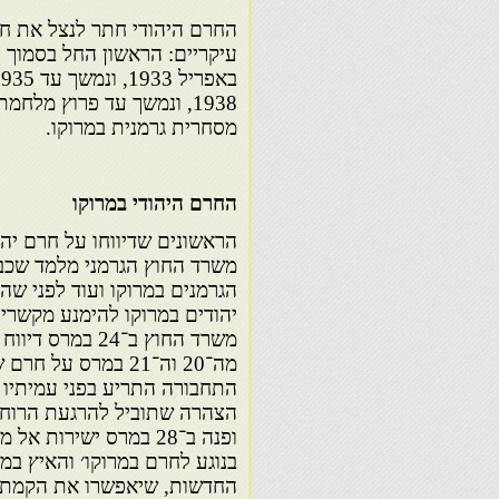
החרם היהודי חתר לנצל את חו
1938, ונמשך עד פרוץ מלח
מסחרית גרמנית במרוקו.
החרם היהודי במרוקו
הראשונים שדיווחו על חרם יהוד
הגרמנים במרוקו ועוד לפני שה
יהודים במרוקו להימנע מקשרי
משרד החוץ ב־24
מה־20 וה־21 במרס 
התחבורה התריע בפני עמיתיו
הצהרה שתוביל להרגעת הרוחו
בנוגע לחרם במרוקו׳ והאיץ ב
החדשות, שיאפשרו את הקמת הנ