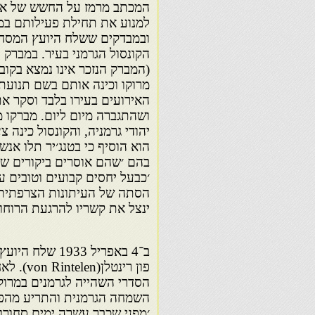
המכתב מרמז על החשש של אנש
למנוע את תחילת פעילותם במר
הקונסול הגרמני בעיר. במברק ל
(המברק הנזכר אינו נמצא בקוב
האירועים בעירו בלבד וסקר את
ושהתגברה מיום ליום. מברקו מל
יהודי גרמניה, והקונסול כינה צ
הוא הוסיף כי בטנג׳יר תלו אנ
בהם ׳שהם אוסרים ביקורים של 
׳כבעל יחסים קבועים וטובים 
הסתה של העיתונות הצרפתית, 
ינצל את קשריו להרגעת הרוחו
ב־4 באפריל 33
פון רינ
השמחה הגרמנית והתריע מהפג
׳מפני שכבר עשרה ימים סחורות