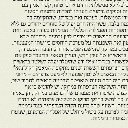
לי לא ממשלתי. חוזים ארוכי טווח, קשרי אמון עם
 וספקים גרמניים העניקו לחברות גרמניות חסינות
די הממשלות. לעומת זאת במרוקו, שהתקיימה בה
ת בלבד, עשוי היה חרם יעיל של סוחרים יהודים גם ללא
פתחות הפעילות הכלכלית הגרמנית בעודה באבה. זאת
יניות ההפשרה בין צרפת לבין גרמניה, מדיניות שלא
ון ואת השפעתה על מערכת היחסים בין שתי המעצמות.
ים במרוקו, שנמשכה שנים אחדות, הניבה הסכם זה,
א בראשיתו של עידן חדש, העידן הנאצי. בדיעבד ספק אם
לפשרות במרוקו אילו ידע שהיטלר יעלה לשלטון בראשית
 בקרב הצרפתים חששות ישנים מתקופת המאבק הקולוניאלי
ליית הנאצים לשלטון שכנעה לא מעט צרפתים – מחוגי
ם היה מקח טעות שיאפשר לגרמניה הנאצית לחתור שוב,
תחת השליטה הצרפתית במרוקו. יש להדגיש כי אף
לצרפת שיפרו את מעמדם של הגרמנים במרוקו, הן כאמור
ת. כך למשל בחלקי מרוקו שבשליטה צרפתית לא התירו
ניות. השינוי שחל בדעת הקהל הצרפתית כנגד גרמניה
מניה לצרפת על ביטול מוחלט של אפליית הגרמנים, שנועדו