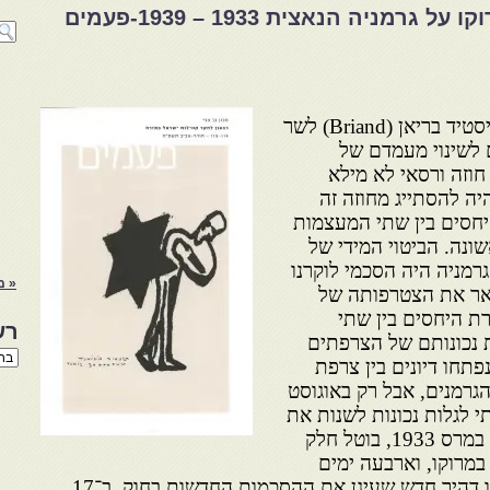
אלי בר-חן-חרם יהודי מרוקו על גרמניה הנאצית 1933 – 1939-פעמים
בשנת 1925, עם מינויו של אריסטיד בריאן (Briand) לשר
 לשינוי מעמדם של
חוזה ורסאי לא מילא
היה להסתייג מחוזה זה
יחסים בין שתי המעצמות
נה. הביטוי המידי של
מניה היה הסכמי לוקרנו
« מ
ין השאר את הצטרפותה של
ת היחסים בין שתי
רש
 נכונותם של הצרפתים
רשי
שרות במרוקו. בשנת 1927 נפתחו דיונים בין צרפת
הנו
הגרמנים, אבל רק באוגוסט
באת
תי לגלות נכונות לשנות את
התקנות. כעבור שנתיים, ב־11 במרס 1933, בוטל חלק
במרוקו, וארבעה ימים
מאוחר יותר פרסם שליט מרוקו דהיר חדש שעיגן את ההסכמות החדשות בחוק. ב־17