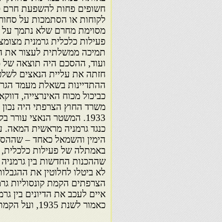
חשופים פחות להשפעת חרם כלכ
לקוחות או הסתמכות על סחורות
מסוימת מחרם שלא נתמך על י
פעילות כלכלית גרמנית מצומצמ
תמיכה ממשלתית לעצור את הת
ועוד, ההסכם היה תוצאה של מד
חזתה את עליית הנאצים לשלט
ההתדיינות בשאלת מעמד הגרמנ
כביכול מכוח האינרצייה, דווק
משרד החוץ הצרפתי היה נכון 
1933. המשטר הנאצי עורר
כנגד גרמניה מראשית המאה. ע
הימין והשמאל כאחד – שההסכ
באמתלה של פעילות כלכלית, 
שההכנות החדשות בין גרמניה 
לא ביטלו לחלוטין את ההגבלו
הצרפתים הקמת קונסוליות גרמ
איים לעכב את הדיונים בין גר
כאמור לשנת 1935, ועל הקמת נציגויות גרמניות.