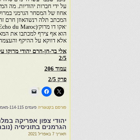
אחוז של המסחר הגרמני במרוקו
המכתב תלה רנשהאוזן חרם זה
הוא אף צירף למכתבו את המאמ
אלא דווקא על ההיקף והעצמה 
2/5
עמוד 206
פרק 2/5
פורסם בקטגוריה
פעמים 114-115-מאמרים שונים
יהודי צפון אפריקה במל
הגרמנים בתוניסיה (נובמבר 1942— מאי
תאריך
7 באפריל 2021