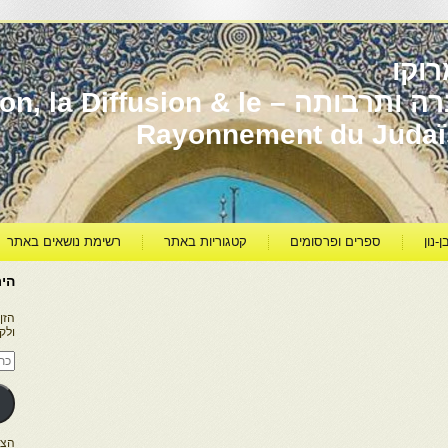
וקו
יהדות מרוקו עברה ותרבותה – usion & le
Rayonnement du Juda
ן-נון
ספרים ופרסומים
קטגוריות באתר
רשימת נושאים באתר
היר
הזן
ולק
כתו
דוא
אלק
הצטרפו ל