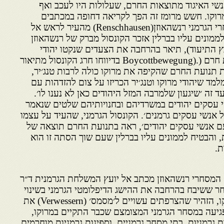
י האיגוד מתוצאות החרם, שעלולות היו לעכב ואף
וקו. חשש מרומז זה הפך לקריאה דחופה במכתבים
ובמבדקים ששלח היועץ המסחרי הגרמני רנשהאוזן(Renschhausen) מהעיר לראש אל
ממונים עליו בברלין אזכר הקונסול מברק של רנשהאוזן
ץ התיעוד), תיאר בהרחבה את הצעדים שנקטו יהודי
מרוקו וכינה אותם בשם תנועת חרם (.(Boycottbewegung בדיווחו חרג הקונסול מתיאור
 תנועת החרם שהקיפה את מרוקו כולה לרבות טנג׳יר,
מד שיהודי מרוקו וטנג׳יר הכריזו על צום להזדהות עם
עד זה ׳שיגעון שלמרבה המזל היהודים כאן לא נענו לו׳.
שי עסקים יהודים במשרדיהם ובחנויותיהם שלטים שנאמר
אנשי עסקים גרמנים׳. הקונסול הגרמני, שהעיד על עצמו
עם אנשי עסקים יהודים׳, ראה בתנועת החרם תוצאה של
והבטיח לממונים עליו בברלין שעם שוך הסתה זו הוא
ת.
19 שלח היועץ המסחרי רנשהאוזן מכתב אל יועץ המשלחת הגרמנית ד״ר
טלן(von Rintelen). לאחר ששיבח בהרחבה את ההישג הדיפלומטי הגרמני בשינוי
הסדרי השהייה לגרמנים במרוקו, הזהיר שהצרפתים עשויים ל׳מסמס׳ (Verwessern) את
יעה במסחר הגרמני המצומצם שכבר התקיים במרוקו,
 גרמניות, בתי מסחר גרמניים, וספינות גרמניות מוחרמים