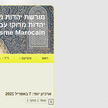
מורשת יהדות מר
ïsme Marocain
ראשי
אינדקס –
ד"ר י. ב
ארכיון יומי:
7 באפריל 2021
עמוד 1 מתוך 1
1