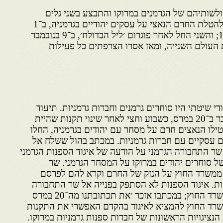
לשותיהם של הגרמנים במרוקו והתבצע בשני גלים
עיקריים: הראשון החל בסמוך להטלת החרם הנאצי על עסקים יהודיים בגרמניה, ב־1
באפריל 1933, ונמשך עד 1935; והשני החל לאחר פוגרום ׳ליל הבדולח׳, ב־9 בנובמבר
מת העולם השנייה, ומאז אסרו הצרפתים כל פעילות
י שיטתי היו סוחרים גרמנים וחברות גרמניות. תיעוד
משרד החוץ הגרמני מלמד שכבר ב־20 במרס, כשבוע וחצי לאחר שינוי תקנות שהיית
טילו הנאצים חרם על מסחר עם יהודים בגרמניה, החלו
ם עסקיים עם חברות גרמניות. במכתב בהול ששלח אל
 במרס דיווח שר התחבורה הגרמני על הודעה של איגוד הספנות הגרמני
על חרם של סוחרים יהודים במרוקו על המסחר הגרמני. שר
 ממשרד החוץ על הנזק של החרם וקרא להם לפרסם
ת. איגוד הספנות לא הסתפק בפנייה אל שר התחבורה
ופנה ב־28 במרס ישירות אל משרד החוץ; במכתבו אזכר ׳את תכתובתנו מה־20 במרס
משרד החוץ להמציא לאיגוד בהקדם האפשרי את התקנות
ציגויות הראשונות של חברות ספנות גרמניות במרוקו.