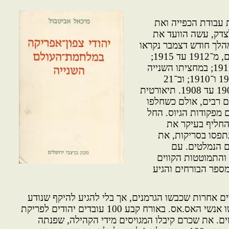
עו את עבודת הכפייה ואת
צדק, עשה הוועד את
מהלך חודש דצמבר נקראו
אפוא להתייצב ארבעה שנתונים, מ־1912 עד 1915;
בתחילת פברואר, גויס שנתון 1911; במחציתו השנייה
של חודש מארס — שנתוני 1909 ו־1910; וב־21
באפריל תשעה שנתונים, מ־1900 עד 1908. תיאורטית
ם רבים, אולם כשחלפו
 מפקודות הגיוס. החל
ם להחליף בעיקר את
תפסו בסריקות, את
ם הנמלטים. עם
התמוטטות הקווים
רמנים, גדל בפברואר 1943 מספר הבורחים והגיע
ים אחרות שכבשו הגרמנים, אך בלי להגיע להיקף שנודע
לה בעיר הבירה. בספאקס דרשו אנשי האס.אס. באורח קבע 100 עובדים יהודים לפריקת
ים. את שכרם קיבלו המגויסים מידי הקהילה, שפנתה