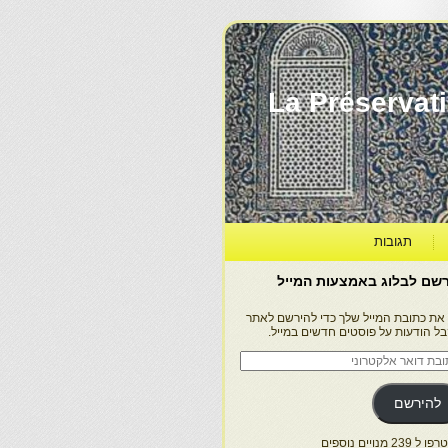
La Préservation, la Diff
תגובות
שם לבלוג באמצעות המייל
 את כתובת המייל שלך כדי להירשם לאתר
בל הודעות על פוסטים חדשים במייל.
בת
ר
טרוני
להירשם
 239 מנויים נוספים