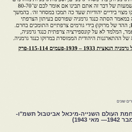
על ידי חברות יהודיות. מה המשמעות של דבר זה אתם תבינו אם אומר לכם ש־80-70
 מצוי בידיים יהודיות שעד כה תמכו במסחר זה׳. בהמשך
 במאמר הסתה כנגד גרמניה שפורסם בעיתון הצרפתי
׳אקו דו מרוק׳(Echo du Maroc; ההד של מרוקו) בידי גורמים צרפתיים התומכים בחרם.
ר, המלמד לא על קונספירציה צרפתית כנגד גרמניה,
של ההתארגנות היהודית הממוסדת במרוקו כנגד גרמניה.
אלי בר-חן-חרם יהודי מרוקו על גרמניה הנאצית 1933 – 1939-פעמים 115-114-פרק
חמת העולם השנייה-מיכאל אביטבול תשמ"ו-
 1943)