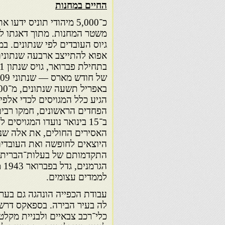
החיים במחנות
כ־5,000 מיהודי תוניס יד
משטר המחנות. מתוך דאגתו ל
גיוס העובדים לפי שנתונים. ב
הגיע כלל המגויסים לכדי אלפי
הפחדים הראשונים, חמקו רבים
ב־15 בינואר נועדו המגויסי
האסירים החולים, את אלה שנ
היוצאים לחופשה ואת העובדי
התקדמותם של בעלות־הברית ו
הג
לממדים עצומים.
עבודת הכפייה הונהגה גם בער
כלי־רכב צבאיים ולבניית מקלט