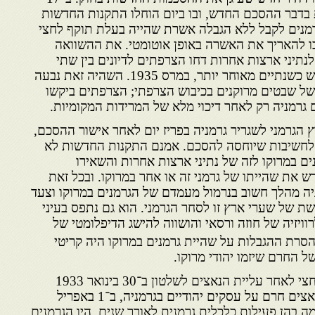
בדבר ההסכם החדש, ובו ביום הוחלו התקנות החדשות
גרמנים לקבל ללא הגבלה אשרת שהייה בעלת תוקף לחצי
ו להאריך את האשרה באופן אוטומטי. את ההשוואה
תיני ארצות אחרות דחו הצרפתים לדיונים בין שתי
המדינות שאמורים היו להתחדש כשנתיים מאוחר יותר, במרס 1935. השהיה זאת נבעה
ל שבטים מרוקנים בכיבוש הצרפתי; הצרפתים ביקשו
 גרמניה רק לאחר דיכוי מלא של המרידות המקומיות.
גרמני לשגריר גרמניה בפריז יום לאחר אישור ההסכם,
 לחשיבות שיוחסה להסכם. אמנם התקנות החדשות לא
ם במרוקו לזה של נתיני ארצות אחרות והשאירו
את שהייתו של גרמני זה או אחר במרוקו. ובכל זאת
ה מהלך חשוב בנרמול מעמדם של הגרמנים במרוקו וצעד
 של שערי ארץ זו לסחר הגרמני. הוא גם נתפס בעיני
ויזיה של חוזה ורסאי והושווה להישג הדיפלומטי של
הסרת ההגבלות על שהיית גרמנים במרוקו היה קריטי
ל החרם שיזמו יהודי מרוקו.
ההסכם החדש נחתם כחודש וחצי לאחר עליית הנאצים לשלטון ב־30 בינואר 1933
ופחות מחודש לפני שהטילו הנאצים חרם על עסקים יהודיים בגרמניה, ב־1 באפריל
 בהן פעילות כלכלית גרמנית לאורך שנים, היו הגרמנים