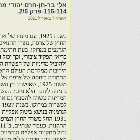
115-114-פרק 2/5.
תאריך
7 באפריל 2021
החוץ של צרפת, נוצרו התנאים
הגרמנים במרוקו. בעת חתימת 
בריאן תפקיד ציבורי, וכך יכול 
ולהוביל מדיניות של הפשרת ה
היריבות ממלחמת העולם הראשו
התמורה ביחסה של צרפת אל גר
משנת 1925, שאפשרו ב
גרמניה ל׳חבר הלאומים׳. הפשר
המדינות עשויה להסביר גם את
לפ
לגרמניה בנושא ביטול אפליית 
1931 החל משרד החוץ הצרפ
גדול מתקנות אפליית הגרמנים 