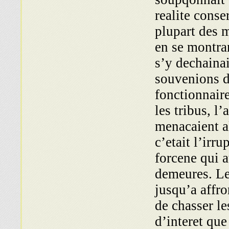
realite conse
plupart des 
en se montran
s’y dechaina
souvenions d
fonctionnaire
les tribus, 
menacaient al
c’etait l’irr
forcene qui at
demeures. Le
jusqu’a affro
de chasser le
d’interet que