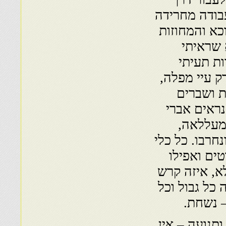
בודה מחרידה
כא והמחוזות
 שראיתי
ת תעיתי
ק עיי מפלה,
ת ושברים
נראים אברי
המעללאה,
חרבו. כל כלי
ים ואפילו
א, איזה קרש
כל גבול וכל
– נשחת.
תנועה – אין