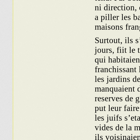
ni direction,
a piller les 
maisons fran
Surtout, ils 
jours, fiit le
qui habitaien
franchissant 
les jardins d
manquaient d
reserves de 
put leur fair
les juifs s’e
vides de la 
ils voisinaie