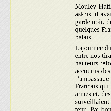
Mouley-Hafid
askris, il av
garde noir, d
quelques Fra
palais.
Lajournee du
entre nos tira
hauteurs ref
accourus des 
l’ambassade o
Francais qui 
armes et, des 
surveillaient
tenu. Par bon