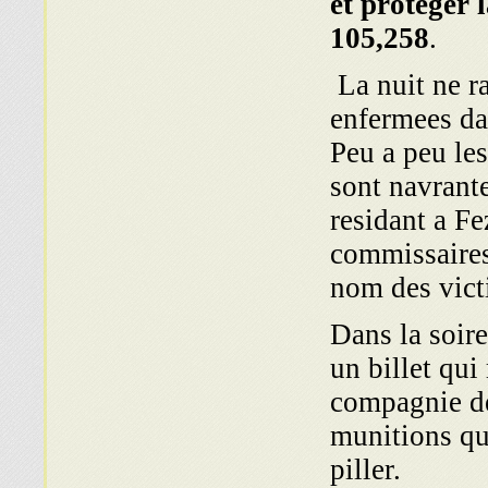
et proteger 
105,258
.
La nuit ne ra
enfermees dan
Peu a peu les
sont navrante
residant a Fe
commissaires
nom des vict
Dans la soire
un billet qui
compagnie de 
munitions que
piller.