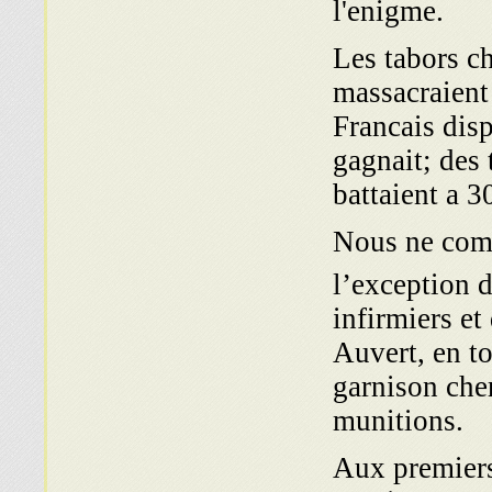
l'enigme.
Les tabors c
massacraient 
Francais disp
gagnait; des 
battaient a 3
Nous ne comp
l’exception 
infirmiers et
Auvert, en t
garnison ch
munitions.
Aux premiers