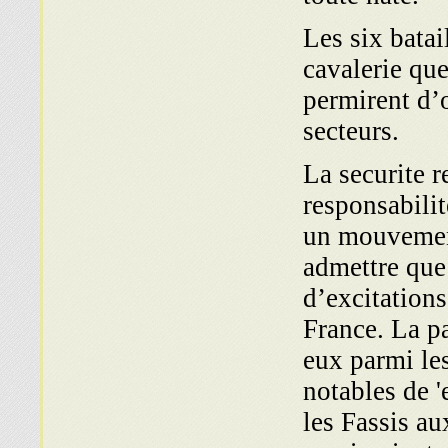
Les six batai
cavalerie qu
permirent d’o
secteurs.
La securite r
responsabilit
un mouvement
admettre que 
d’excitations
France. La pa
eux parmi le
notables de '
les Fassis au