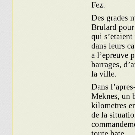
Fez.
Des grades m
Brulard pour 
qui s’etaient
dans leurs ca
a l’epreuve p
barrages, d’a
la ville.
Dans l’apres-
Meknes, un b
kilometres e
de la situati
commandement
toute hate.