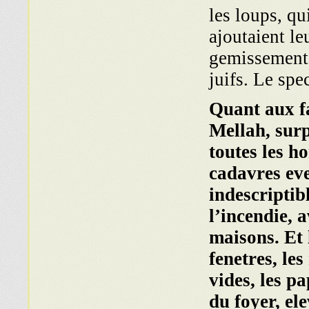
les loups, q
ajoutaient le
gemissements
juifs. Le spec
Quant aux fa
Mellah, surp
toutes les ho
cadavres eve
indescriptib
l’incendie, 
maisons. Et l
fenetres, les
vides, les p
du foyer, el