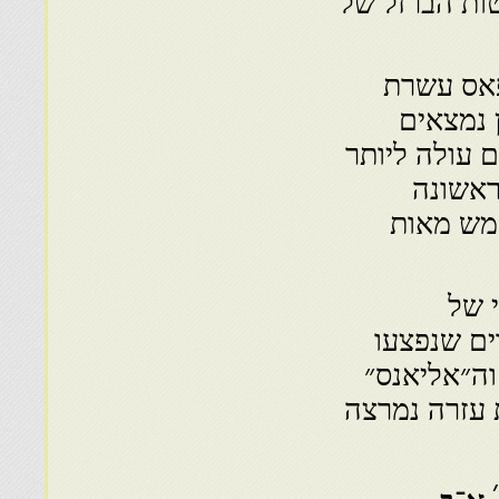
טות הברזל של
פאס עשרת
 נמצאים
 עולה ליותר
ראשונה
מש מאות
 של
ים שנפצעו
וה״אליאנס״
 עזרה נמרצה
׳