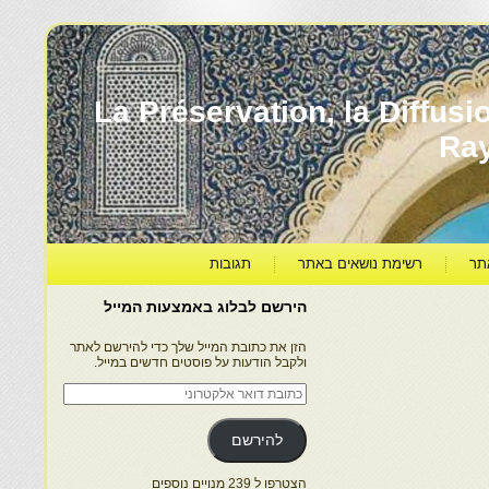
עברה ותרבותה – La Préservation, la Diffusion & le
Ra
תר
רשימת נושאים באתר
תגובות
הירשם לבלוג באמצעות המייל
הזן את כתובת המייל שלך כדי להירשם לאתר
ולקבל הודעות על פוסטים חדשים במייל.
כתובת
דואר
אלקטרוני
להירשם
הצטרפו ל 239 מנויים נוספים