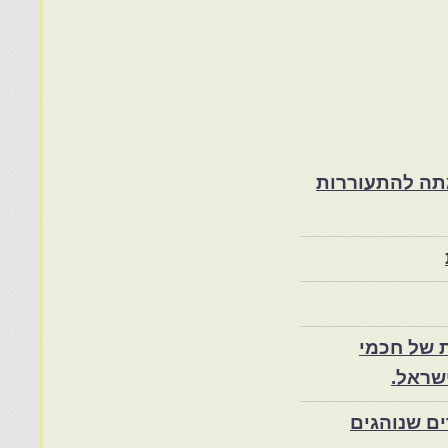
ת במרוקו בסוף המאה ה־19 ותרומתה להתעוררות
 של חכמי
שראל.
ם שנוהגים