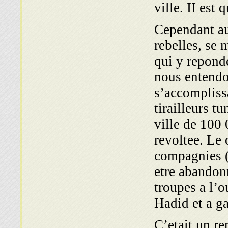
ville. II est 
Cependant au
rebelles, se 
qui y reponde
nous entendo
s’accompliss
tirailleurs t
ville de 100 
revoltee. Le
compagnies (
etre abandonn
troupes a l’o
Hadid et a ga
C’etait un re