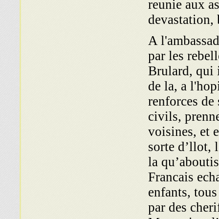
reunie aux as
devastation, 
A l'ambassad
par les rebel
Brulard, qui 
de la, a l'ho
renforces de 
civils, prenn
voisines, et 
sorte d’llot, 
la qu’aboutis
Francais ech
enfants, tous
par des cher