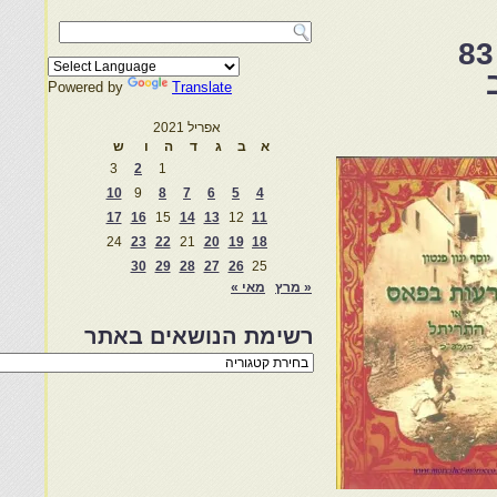
הטריטל בפאס-יוסף ינון פנטון- הצפירה 83
Powered by
Translate
אפריל 2021
א
ב
ג
ד
ה
ו
ש
3
2
1
10
9
8
7
6
5
4
17
16
15
14
13
12
11
24
23
22
21
20
19
18
30
29
28
27
26
25
« מרץ
מאי »
רשימת הנושאים באתר
רשימת
הנושאים
באתר