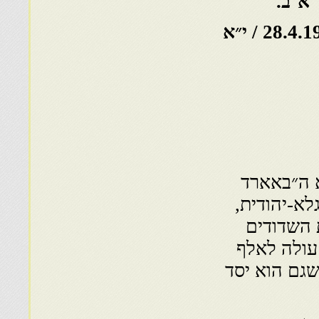
א־ב.
28.4.1912 / י״א
א ה״באארד
לא-יהודית,
ת השדודים
עולה לאלף
שגם הוא יסד