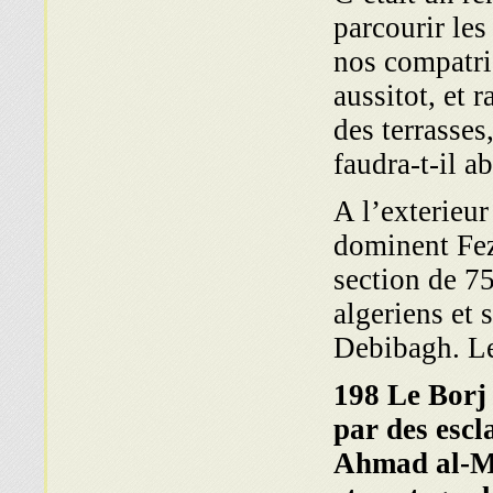
parcourir les
nos compatri
aussitot, et 
des terrasse
faudra-t-il 
A l’exterieur
dominent Fez
section de 75
algeriens et
Debibagh. Le
198 Le Borj
par des escl
Ahmad al-Ma