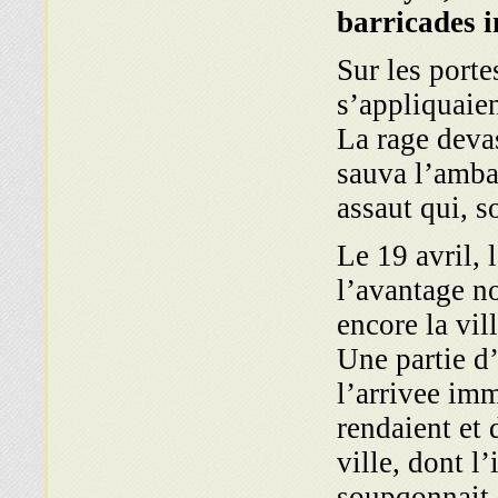
barricades i
Sur les porte
s’appliquaie
La rage devas
sauva l’amba
assaut qui, s
Le 19 avril, 
l’avantage no
encore la vil
Une partie d
l’arrivee im
rendaient et 
ville, dont l
soupqonnait d