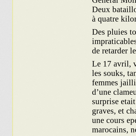
Général Moini
Deux bataill
à quatre kilo
Des pluies to
impraticables
de retarder l
Le 17 avril, 
les souks, ta
femmes jailli
d’une clameu
surprise eta
graves, et ch
une cours ep
marocains, n