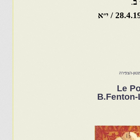
.
28.4.1912 / י״א
נטון-הצפירה
Le Po
B.Fenton-L