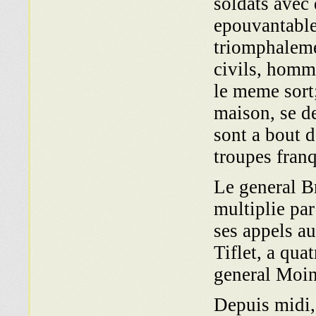
soldats avec 
epouvantable
triomphalemen
civils, homme
le meme sort;
maison, se de
sont a bout d
troupes franq
Le general Br
multiplie par
ses appels a
Tiflet, a qua
general Moin
Depuis midi, 