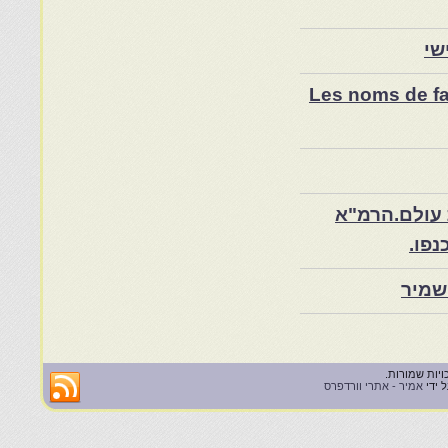
שי
Les noms de fam
 עולם.הרמ"א
שמיר
 ידי
אמיר - אתרי וורדפרס