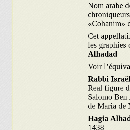
Nom arabe de
chroniqueurs
«Cohanim» dé
Cet appellat
les graphies
Alhadad
Voir l’équiva
Rabbi Israë
Real figure 
Salomo Ben A
de Maria de 
Hagia Alha
1438