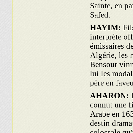
Sainte, en pa
Safed.
HAYIM:
Fil
interprète of
émissaires d
Algérie, les
Bensour vinr
lui les modal
père en fave
AHARON:
connut une fi
Arabe en 163
destin drama
colossale qu