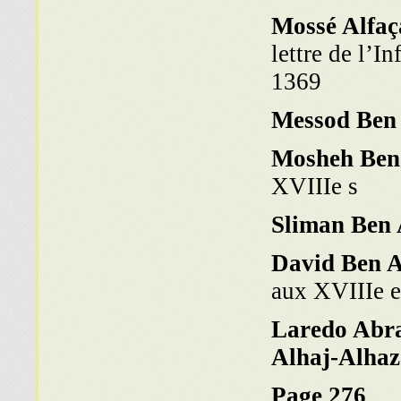
Mossé Alfaç
lettre de l’I
1369
Messod Ben
Mosheh Ben
XVIIIe s
Sliman Ben
David Ben A
aux XVIIIe e
Laredo Abra
Alhaj-Alha
Page 276