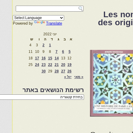
Les nom
des orig
Powered by
Translate
יוני 2022
א
ב
ג
ד
ה
ו
ש
4
3
2
1
11
10
9
8
7
6
5
18
17
16
15
14
13
12
25
24
23
22
21
20
19
30
29
28
27
26
« מאי
יול »
רשימת הנושאים באתר
רשימת
הנושאים
באתר