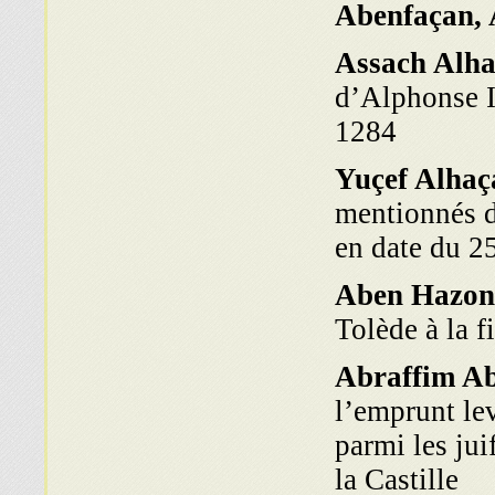
Abenfaçan, 
Assach Alha
d’Alphon­se I
1284
Yuçef Alhaça
men­tionnés 
en date du 2
Aben Hazon
Tolède à la f
Abraffim A
l’emprunt le
parmi les jui
la Castille