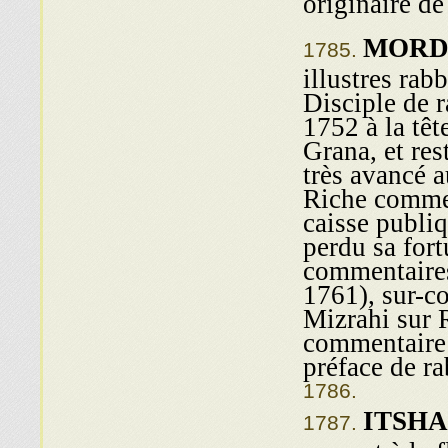
originaire d
MORD
illustres rab
Disciple de r
1752 à la tê
Grana, et res
très avancé 
Riche commer
caisse publiq
perdu sa fort
commentaires
1761), sur-c
Mizrahi sur 
commentaire 
préface de ra
ITSH