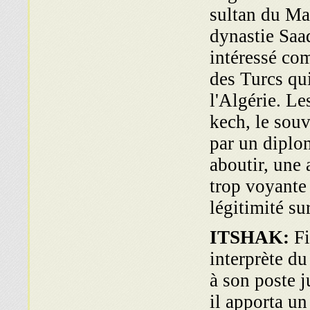
sultan du Ma
dynastie Saa
intéressé com
des Turcs qu
l'Algérie. L
kech, le souv
par un diplom
aboutir, une 
trop voyante
légitimité sur
ITSHAK:
Fi
interprète du
à son poste j
il apporta un