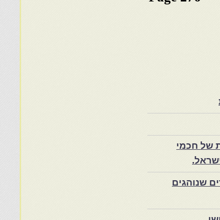
 של חכמי
שראל.
ם שנוהגים
שי