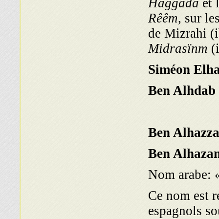
Haggada
et 
Rêêm
, sur l
de Mizrahi (
Midrasïnm
(
Siméon Elh
Ben Alhazan
Nom arabe: «
Ce nom est r
espagnols so