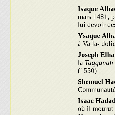
Isaque Alha
mars 1481, p
lui devoir d
Ysaque Alh
à Valla- dol
Joseph Elh
la
Taqqanah 
(1550)
Shemuel Ha
Communauté 
Isaac Hadad
où il mourut