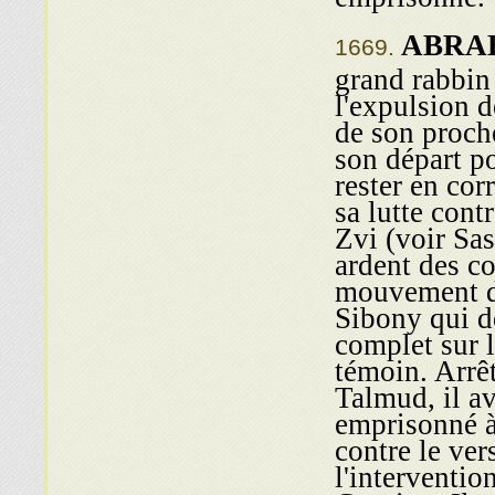
ABRA
grand rabbin
l'expulsion d
de son proch
son départ p
rester en cor
sa lutte con
Zvi (voir Sas
ardent des co
mouvement d
Sibony qui de
complet sur l
témoin. Arrê
Talmud, il a
emprisonné à 
contre le ver
l'interventio