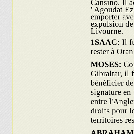
Cansino. Il 
"Agoudat Ezob
emporter avec
expulsion de 
Livourne.
1SAAC:
Il f
rester à Oran
MOSES:
Com
Gibraltar, il
bénéficier de 
signature en
entre l'Angle
droits pour l
territoires re
ABRAHAM