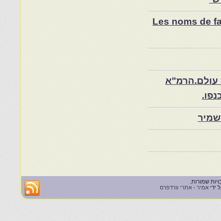
Les noms de fam
 עולם.הרמ"א
שמיר
 ידי
אמיר - אתרי וורדפרס