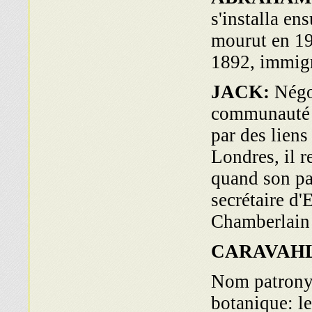
s'installa en
mourut en 19
1892, immigr
JACK:
Négo
communauté d
par des liens
Londres, il r
quand son pa
secrétaire d'
Chamberlain
CARAVAH
Nom patronym
botanique: l