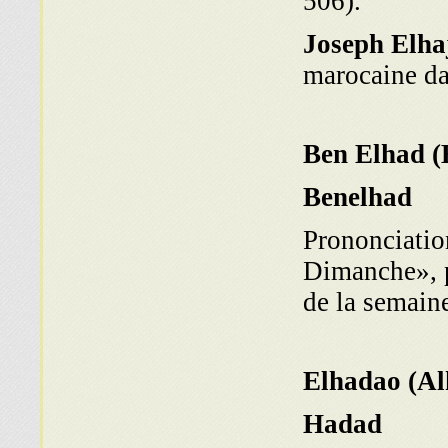
506).
Joseph Elhaj
Benelhad
Prononciatio
Diman­che», 
de la semain
Hadad