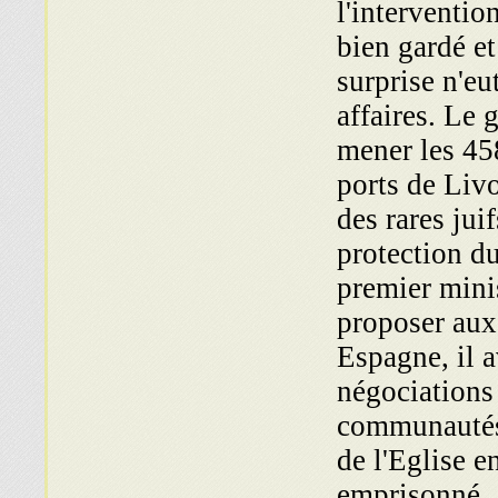
l'interventio
bien gardé e
surprise n'eu
affaires. Le 
mener les 45
ports de Livo
des rares jui
protection d
premier mini
pro­poser au
Espagne, il 
négociations 
communautés 
de l'Eglise e
emprisonné.