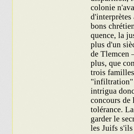
colonie n'ava
d'interprètes
bons chrétien
quence, la ju
plus d'un siè
de Tlemcen – 
plus, que con
trois famille
"infiltration
intrigua donc
concours de l
tolérance. L
garder le sec
les Juifs s'i