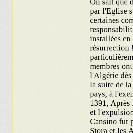
On sait que 
par l'Eglise 
certaines co
resp ־ étant déjà
installées en
résurrection 
particulièrem
membres ont 
l'Algérie dès
la suite de l
pays, à l'exe
1391, Après 
et l'expulsio
Cansino fut p
officiellement autorisées par