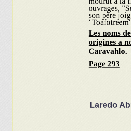
mourut à la f
ouvrages, "S
son père joig
"Toafotreem"
Les noms de 
origines a n
Caravahlo.
Page 293
Laredo Ab