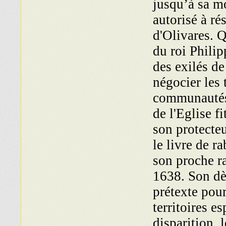
jusqu’à sa mo
autorisé à ré
d'Olivares. 
du roi Philip
des exilés de
négocier les 
communautés 
de l'Eglise f
son protecteu
le livre de r
son proche r
1638. Son dèc
prétexte pou
territoires e
dispa­rition,