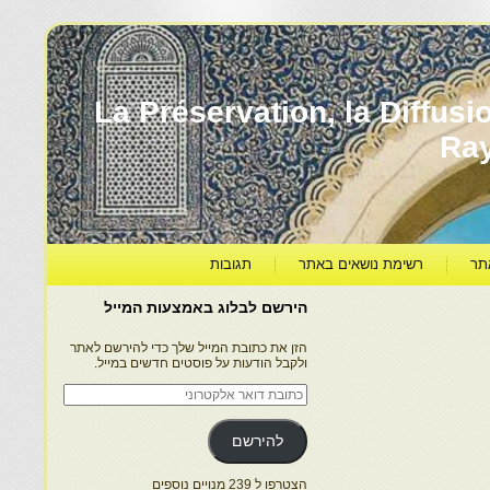
עברה ותרבותה – La Préservation, la Diffusion & le
Ra
תר
רשימת נושאים באתר
תגובות
הירשם לבלוג באמצעות המייל
הזן את כתובת המייל שלך כדי להירשם לאתר
ולקבל הודעות על פוסטים חדשים במייל.
כתובת
דואר
אלקטרוני
להירשם
הצטרפו ל 239 מנויים נוספים