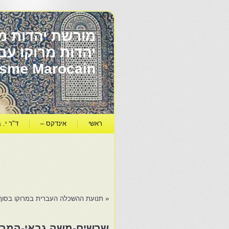
מורשת יהדות מר
ïsme Marocain
ראשי
אינדקס –
ד"ר י. ב
«
תנועת ההשכלה העברית במרוקו בסוף המאה ה־19 ותרומתה להתעוררות הצי
שרשים-משה גבאי-המבר