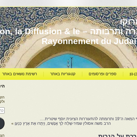
וקו
יהדות מרוקו עברה ותרבותה – usion & le
Rayonnement du Juda
ן-נון
ספרים ופרסומים
קטגוריות באתר
רשימת נושאים באתר
היר
הזן
ולק
כתו
דוא
אלק
ונית.יוסף שיטרית.…
הרב משה אסולין שמיר-שְׁלַח לְךָ אֲנָשִׁים, וְיָתֻרוּ אֶת אֶרֶץ כְּנַעַן
»
כת על הנרות
הצטרפו ל