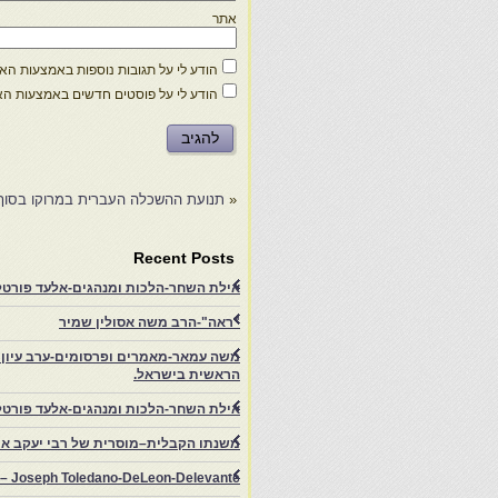
אתר
הודע לי על תגובות נוספות באמצעות האימ
הודע לי על פוסטים חדשים באמצעות האי
«
תנועת ההשכלה העברית במרוקו בסוף המאה ה־19 ותרומתה להתעוררות הצי
Recent Posts
אילת השחר-הלכות ומנהגים-אלעד פורטל-
"ראה"-הרב משה אסולין שמיר
משה עמאר-מאמרים ופרסומים-ערב עיון ב
הראשית בישראל.
אילת השחר-הלכות ומנהגים-אלעד פורטל
משנתו הקבלית–מוסרית של רבי יעקב איפ
rs – Joseph Toledano-DeLeon-Delevante.