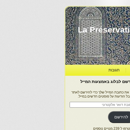
La Préservation, la Diff
תגובות
שם לבלוג באמצעות המייל
 את כתובת המייל שלך כדי להירשם לאתר
בל הודעות על פוסטים חדשים במייל.
בת
ר
טרוני
להירשם
 239 מנויים נוספים