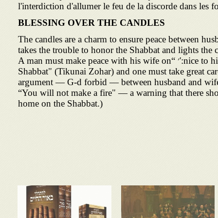
l'interdiction d'allumer le feu de la discorde dans les f
BLESSING OVER THE CANDLES
The candles are a charm to ensure peace between hu
takes the trouble to honor the Shabbat and lights the
nice to his wife on Shabbat eve:'׳ “A man must make peace with his wife on
Shabbat" (Tikunai Zohar) and one must take great care
argument — G-d forbid — between husband and wife 
“You will not make a fire" — a warning that there sho
home on the Shabbat.)