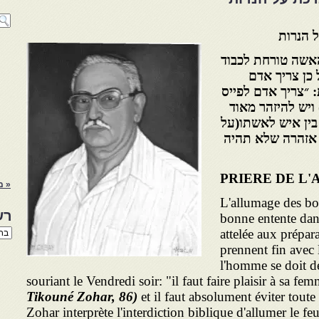
 הנרות
האשה טורחת לכבוד
כן צריך אדם
 ״צריך אדם לפייס
ויש להיזהר מאוד
בין איש לאשתו(על
 אזהרה שלא תהיה
PRIERE DE L
« מ
L'allumage des bo
רש
bonne entente dans
רשי
attelée aux prépar
הנו
prennent fin avec 
באת
l'homme se doit d
souriant le Vendredi soir: "il faut faire plaisir à sa fe
Tikouné Zohar, 86)
et il faut absolument éviter toute 
Zohar interprète l'interdiction biblique d'allumer le 