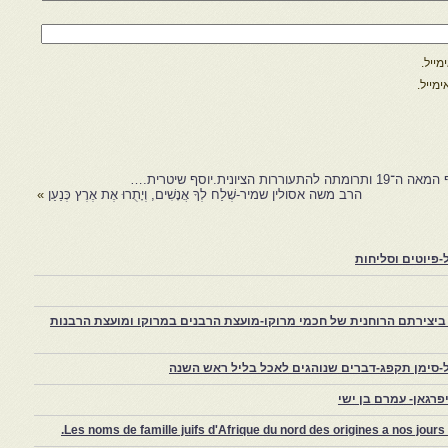
ייל.
מייל.
ונית.יוסף שיטרית.…
הרב משה אסולין שמיר-שְׁלַח לְךָ אֲנָשִׁים, וְיָתֻרוּ אֶת אֶרֶץ כְּנַעַן
»
פיוטים וסליחות
יצירתם הרוחנית של חכמי מרוקו-מועצת הרבנים במרוקו ומועצת הרבנות
-סימן תקפג-דברים שנוהגים לאכל בליל ראש השנה
רגאן- עמרם בן ישי
Les noms de famille juifs d'Afrique du nord des origines a nos jou