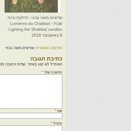
שרשים-משה גבאי- הדלקת נרות
ש
שבת-Lumieres du Chabbat -
י
Lighting the Shabbat candles
ת
8 באוקטובר 2018
7
פורסם בקטגוריה
שורשים-משה גבאי
כתיבת תגובה
האימייל לא יוצג באתר.
שדות החובה מס
התגובה שלך
*
שם
*
אימייל
*