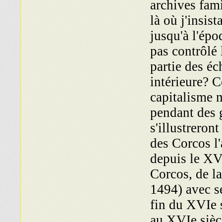
archives famil
là où j'insis
jusqu'à l'épo
pas contrôlé
partie des éc
intérieure? C
capitalisme m
pendant des 
s'illustreron
des Corcos l
depuis le XV
Corcos, de l
1494) avec s
fin du XVIe 
au XVIe siècl