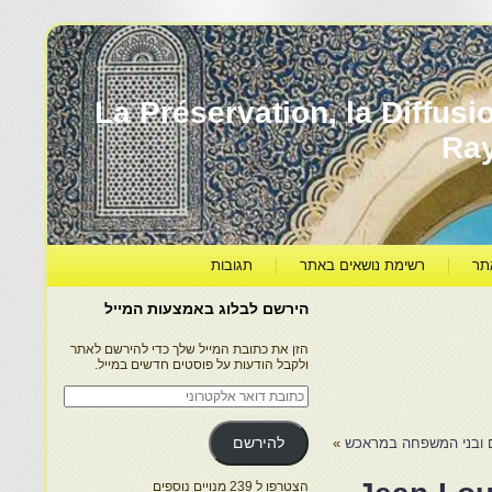
עברה ותרבותה – La Préservation, la Diffusion & le
Ra
תר
רשימת נושאים באתר
תגובות
הירשם לבלוג באמצעות המייל
הזן את כתובת המייל שלך כדי להירשם לאתר
ולקבל הודעות על פוסטים חדשים במייל.
כתובת
דואר
אלקטרוני
ום ובני המשפחה במראכש
»
להירשם
הצטרפו ל 239 מנויים נוספים