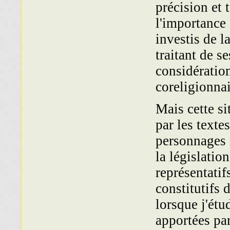
précision et t
l'importance
investis de l
traitant de se
considération
coreligionnai
Mais cette si
par les texte
personnages n
la législatio
représentatif
constitutifs 
lorsque j'étu
apportées pa