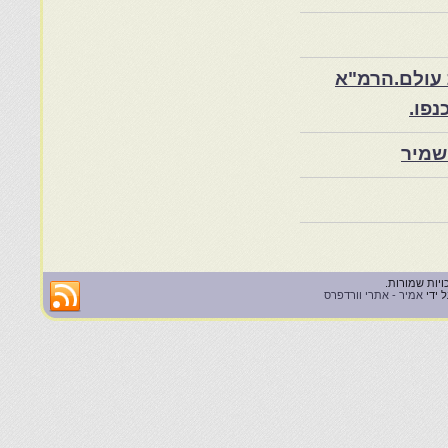
 עולם.הרמ"א
שמיר
 ידי
אמיר - אתרי וורדפרס