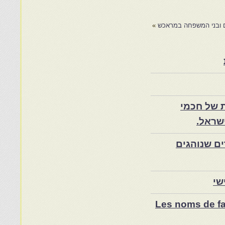
ום ובני המשפחה במראכש
»
 של חכמי
שראל.
ם שנוהגים
שי
Les noms de fam