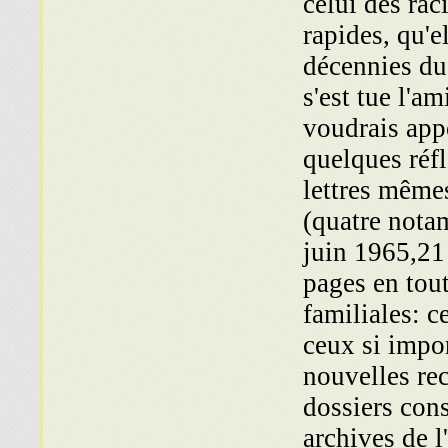
celui des rac
rapides, qu'e
décennies du
s'est tue l'
voudrais app
quelques réfl
lettres même
(quatre nota
juin 1965,21
pages en tout
familiales: c
ceux si impo
nouvelles re
dossiers cons
archives de l