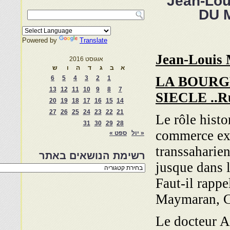
Jean-Lo
DU 
Powered by
Translate
Jean-Louis 
אוגוסט 2016
א
ב
ג
ד
ה
ו
ש
LA BOURG
6
5
4
3
2
1
13
12
11
10
9
8
7
SIECLE ..Ru
20
19
18
17
16
15
14
27
26
25
24
23
22
21
Le rôle histo
31
30
29
28
commerce ext
« יול
ספט »
transsaharien
רשימת הנושאים באתר
jusque dans l
רשימת
הנושאים
Faut-il rappe
באתר
Maymaran, C
Le docteur A