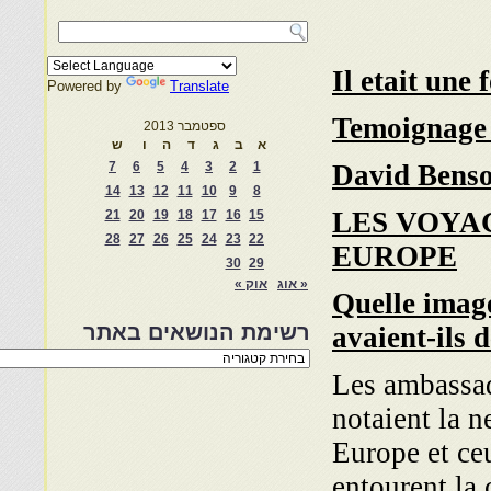
Il etait une 
Powered by
Translate
Temoignage 
ספטמבר 2013
ש
ו
ה
ד
ג
ב
א
7
6
5
4
3
2
1
David Bens
14
13
12
11
10
9
8
LES VOYA
21
20
19
18
17
16
15
28
27
26
25
24
23
22
EUROPE
30
29
אוק »
« אוג
Quelle imag
רשימת הנושאים באתר
avaient-ils 
רשימת
הנושאים
Les ambassa
באתר
notaient la n
Europe et ce
entourent la 